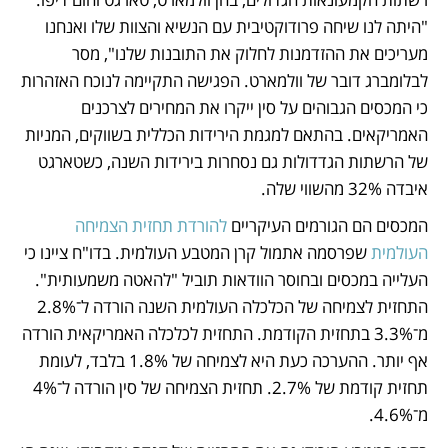
"היתה לנו שיחה פרודוקטיבית עם הנשיא והצוות שלו ואנחנו 
מעריכים את ההזדמנות לחלוק את התובנות שלנו", מסר 
לבלומברג דובר של וולמארט. הפגישה התקיימה לנוכח האזהרות 
כי המכסים הגבוהים על סין ייקרו את המחירים לצרכנים 
האמריקאים. בהתאם למגמת הירידות הכללית בשווקים, המניות 
של הרשתות הגדדולות גם נסחרות בירידות השנה, כשטארגט 
איבדה 32% מהשווי שלה. 
המכסים הם הגורמים העיקריים 
להורדת תחזית הצמיחה 
העולמית
 שפרסמה אתמול קרן המטבע העולמית. בדו"ח ציינו כי 
העלייה במכסים ובחוסר הוודאות תוביל "להאטה משמעותית". 
התחזית לצמיחה של הכלכלה העולמית השנה הורדה ל־2.8% 
מ־3.3% בתחזית הקודמת. התחזית לכלכלה האמריקאית הורדה 
אף יותר. ההערכה כעת היא לצמיחה של 1.8% בלבד, לעומת 
תחזית קודמת של 2.7%. תחזית הצמיחה של סין הורדה ל־4% 
מ־4.6%. 