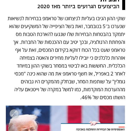
הביצועים הגרועים ביותר מאז 2020
שוקי ההון הגיבו בעליות לניצחונו של טראמפ בבחירות לנשיאות 
שנערכו ב־5 בנובמבר, זאת בשל הציפייה של המשקיעים שהוא 
יתמקד בהבטחות הבחירות שלו שנגעו להארכת הטבות מס 
והפחתת הרגולציה, ובכך יטיב עם ההכנסות של החברות. אך 
טראמפ שעט בכל הכוח דווקא בקידום המכסים, זאת על אף 
אזהרות כלכלנים כי יובילו לעליות מחירים והאטה בצמיחה 
הכלכלית. החששות באו לביטוי במסחר בשוקי ההון במיוחד 
לאחר 2 באפריל, אז חשף טראמפ את מה שהוא כינה "מכסי 
גומלין" על שותפות הסחר, שבחלק מהמקרים היו גבוהים 
מההערכות המוקדמות, כמו למשל במקרה של וייטנאם עליה 
הושתו מכסים של 46%. 