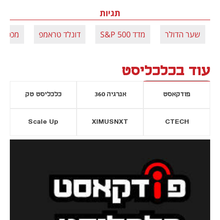
תגיות
שער הדולר
מדד S&P 500
דונלד טראמפ
מכסים
עוד בכלכליסט
פודקאסט
אנרגיה 360
כלכליסט טק
Scale Up
XIMUSNXT
CTECH
יסייה חדשה
נפתח בכרטיסייה חדשה