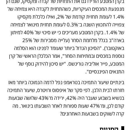
בקרן המטבע הורידו גם את התחזיות של קנדה ומקסיקו, שגם הן 
מנפגעת המכסים העיקריות, כשהתחזית לקנדה היא צמיחה של 
1.4% לעומת תחזית קודמת של 2%, ואילו כלכלת מקסיקו 
צפוייה להתכווץ השנה ב־0.3% לעומת תחזית מינואר לצמיחה 
של 1.4%. בקרן המטבע מעריכים כי יש סיכוי של 40% למיתון 
בארה"ב בגלל מלחמת הסחר (עלייה מסבירות של 25% 
באוקטובר). "הסיכון הגדול ביותר שעומד לפנינו הוא הסלמה 
נוספת במכסים ובמתיחות הסחר", אמר הכלכלן הראשי של קרן 
המטבע, פייר אוליביה גורינשס. "יש סיכון להידוק נוסף של 
התנאים הפיננסיים".
בינתיים שיעור התמיכה בטראמפ נפל לרמה הנמוכה ביותר מאז 
חזרתו לבית הלבן. לפי סקר של איפסוס ורויטרס, שיעור התמיכה 
בנשיא בשבוע שעבר היה 42%, ירידה מ־43% שלושה שבועות 
קודם לכן, ומ־47% שעות ספורות לאחר השבעתו בינואר. מה 
קרה לשווקים בשבועות האחרונים?
המניות 