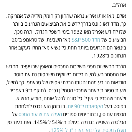
ארה"ב. 
אולם, מאז אותו אירוע נראה שההון רק חומק מידיה של אמריקה. 
כך, מדד דאו ג'ונס בדרך לרשום את הביצועים הגרועים ביותר 
שלו לחודש אפריל מאז 1932 בימי השפל הגדול. יתרה מכך, 
הביצועים של 
מדד S&P 500
 מאז השבעתו של טראמפ ב־20 
בינואר הם הגרועים ביותר תחת כל נשיא מאז החלו לעקוב אחר 
הנתונים ב־1928.
מלבד החששות מפני השלכות המכסים והאופן שבו יעצבו מחדש 
את המסחר העולמי, הירידות בשווקים משקפות גם את חוסר 
הוודאות הנובע מהתנהגותו הבלתי צפויה של טראמפ. כך למשל, 
שעות ספורות לאחר שמכסי הגומלין נכנסו לתוקף ב־9 באפריל 
ולאחר שהכריז כי אין לו כל כוונה לבטל אותם, הודיע הנשיא 
בפוסט בעל 
הקפאתם ל־90 יום
. בו בזמן הוא נכנס למלחמת 
מכסים עם סין, ובתוך ימים ספורים 
העלה את שיעור המכס
 על 
הכלכלה השנייה בגודלה בעולם מ־54% ל־145%. זאת בעוד סין 
מעלה מכסים על יבוא מארה"ב ל־125%
.