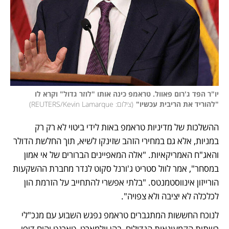
יו"ר הפד ג'רום פאוול. טראמפ כינה אותו "לוזר גדול" וקרא לו 
"להוריד את הריבית עכשיו"
(
צילום: REUTERS/Kevin Lamarque
)
ההשלכות של מדיניות טראמפ באות לידי ביטוי לא רק רק 
במניות, אלא גם במחירי הזהב שזינקו לשיא, תוך החלשת הדולר 
והאג"ח האמריקאיות. "אלה המאפיינים הברורים של אי אמון 
במסחר", אמר לוול סטריט ג'ורנל סקוט לנדר מחברת ההשקעות 
הורייזון אינווסטמנטס. "בלתי אפשרי להתחייב על הזרמת הון 
לכלכלה לא יציבה ולא צפויה".
לנוכח החששות המתגברים טראמפ נפגש השבוע עם מנכ"לי 
רשתות הקמעונאות הגדולים, בהן וולמארט, טארגט והום דיפו. 