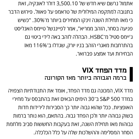
אתמול נרשם שיא חדש של 3,500.10 דולר לאונקיה, זאת 
בתגובה למתקפה המילולית של טראמפ על פאוול. פירוש הדבר 
כי מאז תחילת השנה זינקו המחירים ביותר מ־30%. "כשיש 
פגיעה בסחר, הזהב ממריא", אמר לפייננשל טיימס האנליסט 
ג'יימס סטיל מ־HSBC. הבהלה לזהב באה לידי ביטוי גם 
בהתרחבות מאגרי הזהב בניו יורק, שגדלו ב־116% מאז 
הבחירות ועד אמצע פברואר.
מדד הפחד VIX
ברמה הגבוהה ביותר מאז הקורונה 
מדד VIX, המכונה גם מדד הפחד, אומד את התנודתיות הצפויה 
במדד S&P 500 ב־30 הימים הבאים זאת בהתבסס על מחירי 
האופציות. ככל שהוא גבוה יותר כך הסבירות לירידות חדות 
בשוק גבוהה יותר ולכן הפחד גבוה. בהתאם, הוא נותר ברמות 
גבוהות מאז תחילת השנה, זאת בעקבות החששות סביב מלחמת 
הסחר המסלימה וההשלכות שלה על כלל הכלכלה.