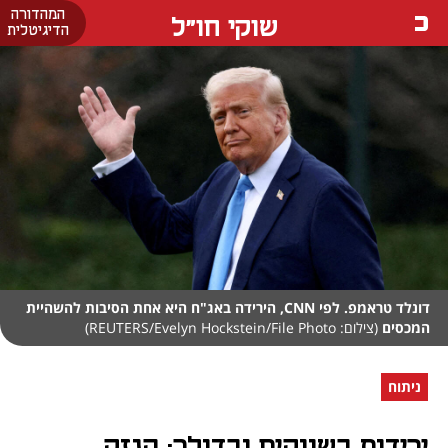
המהדורה
שוקי חו"ל
הדיגיטלית
דונלד טראמפ. לפי CNN, הירידה באג"ח היא אחת הסיבות להשהיית
המכסים
(צילום: REUTERS/Evelyn Hockstein/File Photo)
ניתוח
ירידות בשווקים ובדולר: הנזק