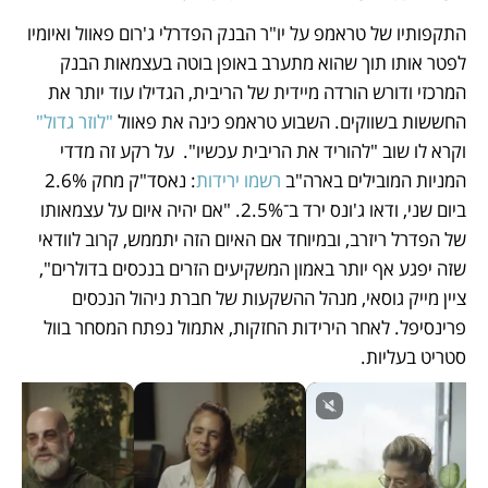
התקפותיו של טראמפ על יו"ר הבנק הפדרלי ג'רום פאוול ואיומיו 
לפטר אותו תוך שהוא מתערב באופן בוטה בעצמאות הבנק 
המרכזי ודורש הורדה מיידית של הריבית, הגדילו עוד יותר את 
החששות בשווקים. השבוע טראמפ כינה את פאוול 
"לוזר גדול"
וקרא לו שוב "להוריד את הריבית עכשיו".  על רקע זה מדדי 
המניות המובילים בארה"ב 
רשמו ירידות
: נאסד"ק מחק 2.6% 
ביום שני, ודאו ג'ונס ירד ב־2.5%. "אם יהיה איום על עצמאותו 
של הפדרל ריזרב, ובמיוחד אם האיום הזה יתממש, קרוב לוודאי 
שזה יפגע אף יותר באמון המשקיעים הזרים בנכסים בדולרים", 
ציין מייק גוסאי, מנהל ההשקעות של חברת ניהול הנכסים 
פרינסיפל. לאחר הירידות החזקות, אתמול נפתח המסחר בוול 
סטריט בעליות.