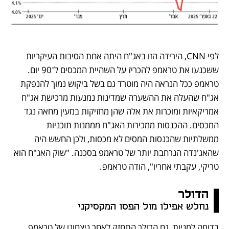
לפי CNN, הירידה הזו באג"ח היתה אחת הסיבות העיקריות 
ששכנעו את טראמפ להכריז על השהיית המכסים ל־90 יום. 
טראמפ ככל הנראה היה מוטרד גם בשל ביקוש נמוך להנפקת 
אג"ח שהעלה את ההשערה שמדינות נמנעות מרכישת אג"ח 
אמריקאיות ומוכרות את אלה שהן מחזיקות במעין מחאה נגד 
המכסים. ההכנסות ממכירות האג"ח מממנות תוכניות 
ממשלתיות שהכנסות המסים לא מכסות, ולכן החשש היה 
שהאג'נדה הנרחבת יותר של טראמפ בסכנה. "שוק האג"ח הוא 
טריקי, עקבתי אחריו", הודה טראמפ.
הדולר
נחלש אפילו מול הפסו המקסיקני
בדומה למניות, גם הדולר התחזק לאחר ניצחונו של טראמפ 