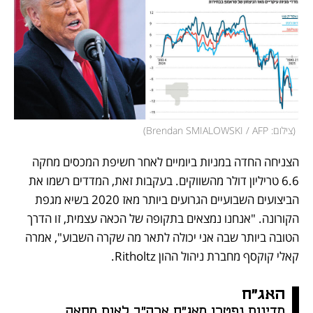
(
צילום: Brendan SMIALOWSKI / AFP
)
הצניחה החדה במניות ביומיים לאחר חשיפת המכסים מחקה 
6.6 טריליון דולר מהשווקים. בעקבות זאת, המדדים רשמו את 
הביצועים השבועיים הגרועים ביותר מאז 2020 בשיא מגפת 
הקורונה. "אנחנו נמצאים בתקופה של הכאה עצמית, זו הדרך 
הטובה ביותר שבה אני יכולה לתאר מה שקרה השבוע", אמרה 
קאלי קוקסף מחברת ניהול ההון Ritholtz.
האג"ח
מדינות נפטרו מאג"ח ארה"ב לאות מחאה 