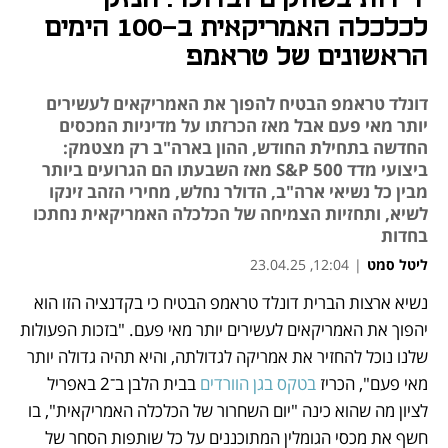
לכלכלה האמריקאית ב-100 הימים
הראשונים של טראמפ
דונלד טראמפ הבטיח להפוך את האמריקאים לעשירים
יותר מאי פעם אבל מאז הכרזתו על מדיניות המכסים
החדשה בתחילת החודש, ההון בארה"ב רק מצטמק:
ביצועי מדד S&P 500 מאז השבעתו הם הגרועים ביותר
מבין כל נשיאי ארה"ב, הדולר נחלש, מחירי הזהב זינקו
לשיא, ותחזיות הצמיחה של הכלכלה האמריקאית נחתכו
בחדות
ליטל סמט
|
12:04, 23.04.25
נשיא ארצות הברית דונלד טראמפ הבטיח כי בקדנציה הזו הוא 
נפתח בכרטיסייה חדשה
נפתח בכרטיסייה חדשה
נפתח בכרטיסייה חדשה
נפתח בכרטיסייה חדשה
נפתח בכרטיסייה חדשה
נפתח בכרטיסייה חדשה
נפתח בכרטיסייה חדשה
נפתח בכרטיסייה חדשה
נפתח בכרטיסייה חדשה
יהפוך את האמריקאים לעשירים יותר מאי פעם. "בזכות הפעולות 
שלנו נוכל להחזיר את אמריקה לגדולתה, והיא תהיה גדולה יותר 
מאי פעם", הכריז 
בטקס בגן הוורדים
 בבית הלבן ב־2 באפריל 
לציון מה שהוא כינה "יום השחרור של הכלכלה האמריקאית", בו 
חשף את מכסי הגומלין המתוכננים על כל שותפות הסחר של 