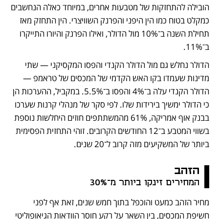
הובילה להתחזקות של מטבעות אחרים, במיוחד כאלה הנחשבים 
כמקלט בטוח כמו הין היפני והפרנק השוויצרי. הין התחזק מאז 
תחילת השנה ב־10% מול הדולר, ואילו הפרנק והיורו התייקרו 
ב־11%. 
הדולר נחלש גם מול הדולר הקנדי והפסו המקסיקני — שתי 
מדינות שעמדו בקו האש הקדמי של המכסים של טראמפ — 
הדולר הקנדי עלה ב־4% והפסו ב־5.5%. במקביל, ההערכות הן 
כי הדולר ימשיך בירידות שלו. לפי סקר של מנהלי קרנות שערכו 
בבנק אוף אמריקה, 61% מהמשתתפים חוזים היחלשות נוספת 
בשווי המטבע ב־12 החודשים הקרובים. זוהי התחזית הפסימית 
ביותר של המשקיעים מזה קרוב ל־20 שנים.
הזהב
המחירים זינקו ביותר מ־30%
מחיר הזהב כמעט והוכפל בתוך חמש שנים, זאת אף לפני 
חשיפת המכסים, בין השאר על רקע חוסר הוודאות הגיאופוליטי 