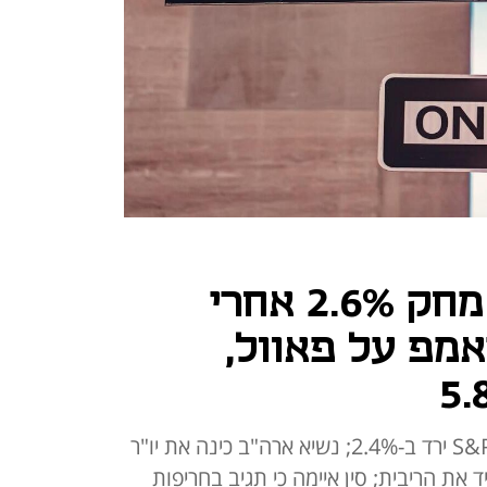
לוזרים: נאסד"ק מחק 2.6% אחרי
מפ על פאוול,
דאו ג'ונס נפל ב-2.5%,מדד S&P 500 ירד ב-2.4%; נשיא ארה"ב כינה את יו"ר
ד את הריבית; סין איימה כי תגיב בחריפות