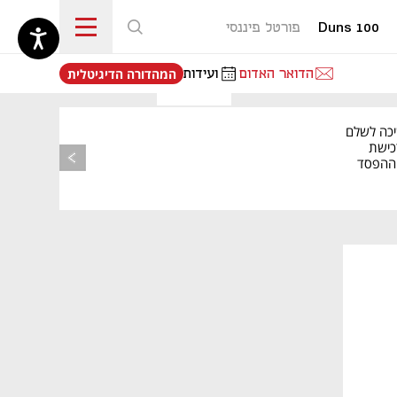
Duns 100
פורטל פיננסי
נפתח בכרטיסייה חדשה
הדואר האדום
ועידות
המהדורה הדיגיטלית
יכה לשלם
כישת
BASE: ההפסד
הרבעוני זינק ל-76