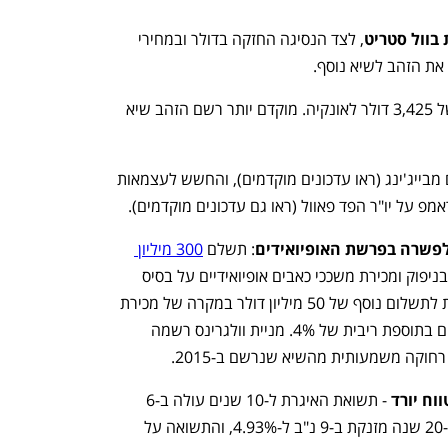
בוול סטריט
, לצד הנסיגה החזקה בדולר ובמחירי 
את הזהב לשיא נוסף. 
המתכת היקרה מזנקת סביב 3% למחיר של 3,425 דולר לאונקיה. מוקדם יותר רשם הזהב שיא 
ברקע, ההסלמה במלחמת הסחר עם איום מבייג'ינג (ראו עדכונים מוקדמים), והחשש לעצמאות 
פ על יו"ר הפד פאוול (ראו גם עדכונים מוקדמים).
לפשרה בפרשת האופיואידים
: תשלם 
300 מיליון 
. החברה הואשמה בניפוק ומכירת משככי כאבים אופיואידיים על בסיס 
מרשמים לא תקפים. ההסדר כולל אפשרות לתשלום נוסף של 50 מיליון דולר במקרה של מכירת 
החברה עד 2032, וייפרס על פני שש שנים בתוספת ריבית של 4%. מניית וולגרינס רשמה 
וח יורד
 - תשואת האיגרת ל-10 שנים עולה ב-6 
נקודות בסיס ל-4.39%. תשואת האיגרת ל-20 שנה מזנקת ב-9 נ"ב ל-4.93%, והתשואה על 