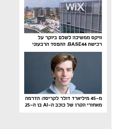
וויקס ממשיכה לשלם ביוקר על
רכישת BASE44: ההפסד הרבעוני
זינק ל-76 מיליון דולר
מ-45 מיליארד דולר לקריסה: הדרמה
מאחורי הקרן של כוכב ה-AI בן ה-25