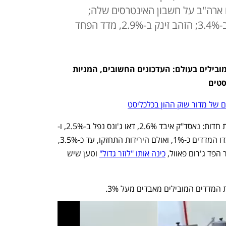
ארה"ב על חשבון האינטרסים שלה;
אנבידיה מחקה 4.5%, מטא ירדה ב-3.4%; הזהב זינק ב-2.9%, מדד הפחד
דיווח שוטף מוול סטריט ומהשווקים המובילים בעולם: העדכונים החשובים, המניות 
סטים
 של מדור שוק ההון בכלכליסט
המסחר בוול סטריט ננעל בירידות חדות: נאסד"ק איבד 2.6%, דאו ג'ונס נפל ב-2.5%, ו-
S&P 500 ירד ב-2.4%. בתחילת היום איבדו המדדים כ-1%, ואולם הירידות התחזקו, עד כ-3.5%, 
פד ג'רום פאוול, 
כינה אותו "לוזר גדול"
 וטען שיש 
מדדים המובילים מאבדים מעל 3%. 