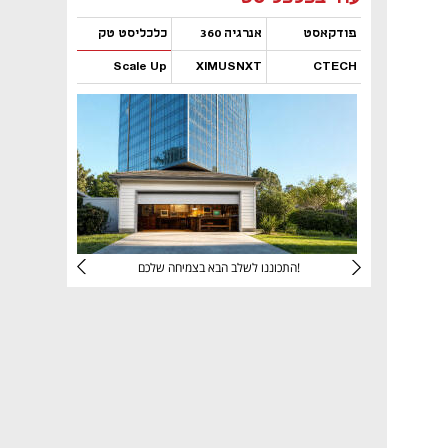
פודקאסט
אנרגיה 360
כלכליסט טק
Scale Up
XIMUSNXT
CTECH
נפתח בכרטיסייה חדשה
נפתח בכרטיסייה חדשה
נפתח בכרטיסייה חדשה
נפתח בכרטיסייה חדשה
יניהם
התכוננו לשלב הבא בצמיחה שלכם!