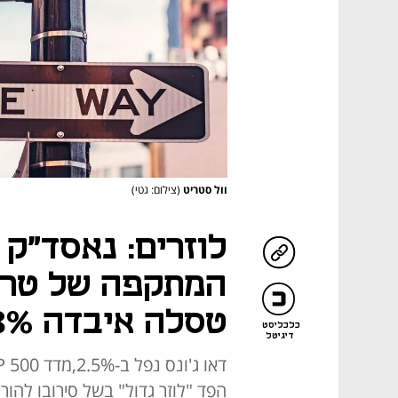
וול סטריט
(צילום: גטי)
המתקפה של טרא
טסלה איבדה 5.8%
כלכליסט
דיגיטל
הפד "לוזר גדול" בשל סירובו להורי