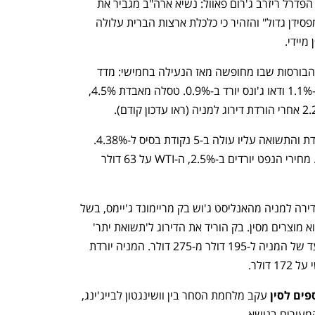
 את יו"ר הפדרל ריזרב ג'רום פאוול: נשיא ארה"ב מגביר את 
מסע הלחצים שלו על פאוול וכינה אותו "מפסידן גדול" והזהיר כי כלכלת ארצות הברית עלולה 
מיידי.
 שם הבורסות שבו מחופשה מאז הנעילה בחמישי: מדד 
נאסד"ק נחתך ב-1.5%, S&P 500 נסוג ב-1.1% ודאו ג'ונס יורד ב-0.9%. טסלה מאבדת 4.5%, 
מחיר אג"ח ארה"ב ל-10 שנים ממשיך לרדת והתשואה עליו עולה ב-5 נקודת בסיס ל-4.38%. 
הזהב מזנק ב-3% ל-3,429 דולר לאונקיה. מחירי הנפט יורדים ב-2.5%, ה-WTI על 63 דולר 
 די נדירה למניה מהאנליסט ג'וש בק מריימונד ג'יימס, בשל 
המכסים הגבוהים שהטילה ארה"ב על ייבוא מוצרים מסין. בק הוריד את הדירוג ל'תשואת יתר' 
מ'קניה חזקה', וחתך בחדות את מחיר היעד של המניה ל-195 דולר מ-275 דולר. המניה יורדת 
פים לסין
 עקב מלחמת הסחר בין וושינגטון לבייג'ינג, 
מעורים בנושא. 