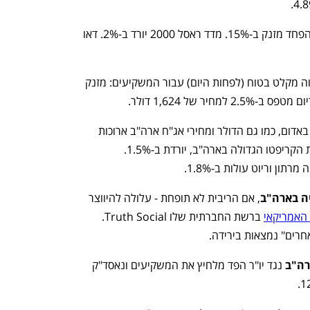
 ומדד הפחד מזנק ב-15%. מדד ראסל 2000 יורד ב-2%. דאו 
 מהווה מקלט בטוח (לפחות היום) עבור המשקיעים: מזנק 
זאת כשבמקביל מדדי המניות בוול סטריט באדום, כמו גם הדולר ומחירי אג"ח ארה"ב ארוכות 
הטווח. יחד עם זאת מניית קוינבייס, בורסת הקריפטו הגדולה בארה"ב, יורדת ב-1.5%. 
יה בארה"ב
, אם הריבית לא תופחת - עלולה להיווצר 
האמריקאי
 ברשת החברתית שלו Truth Social. 
אחרים" נמצאות בירידה.
רה"ב
 נגד יו"ר הפד מלחיץ את המשקיעים ונאסד"ק 