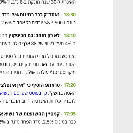
האיגרת ל-30 שנה מזנקת ב-8 נ"ב, ל-4.89%.
18:30 -
נאסד"ק כבר במינוס 3%
ג'ונס ו-S&P 500 יורדים כל אחד ב-2.6%.
18:10 -
לא רק הזהב: גם הביטקוין
ב-4% מעל לשווי של 88 אלף דולר, האתריום מטפס ב-2.5% למחיר של 1,624 דולר. 
מיקרוסטרטג'י עולה ב-1.5%. מניות הכרייה מרתון וריוט עולות ב-1.8%.
17:20 -
טראמפ הוסיף כי "אין אינפלצ
האטה במשק". 
כך בפוסט שפרסם הנשיא 
לדבריו, עלויות האנרגיה ו"רוב הדברים ה
17:05 -
קמפיין ההשמצות של נשיא א
כבר במינוס 2.5%. מדד הפחד מזנק ב-12%.