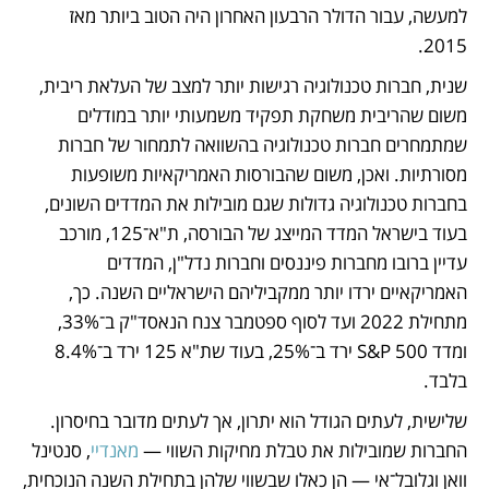
למעשה, עבור הדולר הרבעון האחרון היה הטוב ביותר מאז 
2015. 
שנית, חברות טכנולוגיה רגישות יותר למצב של העלאת ריבית, 
משום שהריבית משחקת תפקיד משמעותי יותר במודלים 
שמתמחרים חברות טכנולוגיה בהשוואה לתמחור של חברות 
מסורתיות. ואכן, משום שהבורסות האמריקאיות משופעות 
בחברות טכנולוגיה גדולות שגם מובילות את המדדים השונים, 
בעוד בישראל המדד המייצג של הבורסה, ת"א־125, מורכב 
עדיין ברובו מחברות פיננסים וחברות נדל"ן, המדדים 
האמריקאיים ירדו יותר ממקביליהם הישראליים השנה. כך, 
מתחילת 2022 ועד לסוף ספטמבר צנח הנאסד"ק ב־33%, 
ומדד S&P 500 ירד ב־25%, בעוד שת"א 125 ירד ב־8.4% 
בלבד. 
שלישית, לעתים הגודל הוא יתרון, אך לעתים מדובר בחיסרון. 
החברות שמובילות את טבלת מחיקות השווי — 
מאנדיי
, סנטינל 
וואן וגלובל־אי — הן כאלו שבשווי שלהן בתחילת השנה הנוכחית, 