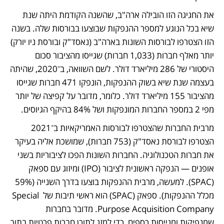
את החגיגה הזו הובילה ארה"ב, שהשנה הקודמת היתה שנת 
שיא בכל הנוגע למספר ההנפקות שבוצעו בבורסות שלה. בשנה 
הזו הצטרפו לבורסות השונות בארה"ב (נאסד"ק ובורסת ניו יורק) 
יותר מאלף חברות (1,033 חברות) שגייסו מהציבור סכום 
היסטורי של 286 מיליארד דולר. לשם השוואה, ב־2020, שהיתה 
בעצמה שנת שיא בשוק ההנפקות, הונפקו 471 חברות שגייסו 
מהציבור 155 מיליארד דולר. כלומר, מדובר על קפיצה של יותר 
מפי 2 במספר החברות המונפקות ושל 84% בהיקף הגיוסים. 
מרבית החברות שהצטרפו לבורסות האמריקאיות ב־2021 
הצטרפו לבורסת נאסד"ק (753 חברות), שמושכת אליה בעיקר 
את חברות הטכנולוגיה. החברות השונות הפכו לציבוריות בשני 
אופנים — הנפקה ראשונית לציבור (IPO) ומיזוג עם ספאק 
(SPAC). למעשה, מרבית ההנפקות בוצעו בדרך השנייה (59% 
מכלל ההנפקות). ספאק (SPAC) הוא ראשי תיבות של Special 
Purpose Acquisition Company. מדובר בחברות 
שמנפיקות ומגייסות כספים, כדי למזג לתוכן חברות פרטיות בתוך 