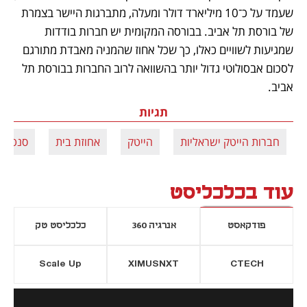
שעמד על כ־10 מיליארד דולר ומעלה, מתברגות היישר בצמרת 
של בורסת תל אביב. בבורסה המקומית יש חברות בודדות 
שמגיעות לשוויים כאלו, כך שכל אחוז שהמניה מאבדת מתורגם 
לסכום אבסולוטי גדול יותר בהשוואה לרוב החברות בבורסת תל 
אביב. 
תגיות
חברות הייטק ישראליות
הייטק
אחוזת בית
סנטינל 
עוד בכלכליסט
פודקאסט
אנרגיה 360
כלכליסט טק
Scale Up
XIMUSNXT
CTECH
יסייה חדשה
נפתח בכרטיסייה חדשה