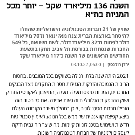
השנה 136 מיליארד שקל - יותר מכל
המניות בת״א
שוויין של 21 חברות הטכנולוגיה הישראליות שהחלו
להיסחר בארצות הברית צנח מאז ינואר מ־70 מיליארד
דולר לפחות מ־32 מיליארד דולר. לשם השוואה, כל 549
החברות שנסחרות בבורסת תל אביב מחקו בתשעת
החודשים הראשונים של השנה כ־117 מיליארד שקל
ירדן רוז'נסקי
|
06:00, 03.10.22
2021 היתה שנה בלתי רגילה בשווקים בכל המובנים. בחסות 
נפתח בכרטיסייה חדשה
נפתח בכרטיסייה חדשה
נפתח בכרטיסייה חדשה
נפתח בכרטיסייה חדשה
הריבית הנמוכה והזרקות הנזילות חסרות התקדים מצד הבנקים 
המרכזיים, המניות טיפסו מעלה־מעלה, התיאבון לאקוויטי התחזק 
ושוק ההנפקות הגלובלי חווה גאות אדירה. את כל הטוב הזה 
הובילו חברות הטכנולוגיה, שכן במהלך משבר הקורונה העולם 
ביצע קפיצה קוואנטית של ממש בכל הנוגע לאימוץ טכנולוגיות 
חדשות ושימוש בטכנולוגיות קיימות, מה שיצר רוח גבית חזקה 
לעסקים ולמניות של חברות הטכנולוגיה השונות.