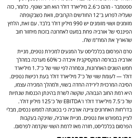
ספטמבר - מהם כ־2.6 מיליארד דולר הוא חוב שוטף. כלומר, כזה 
שעליה לפרוע ב־12 החודשים הקרובים, וזאת כשבקופתה 
מזומנים ושווי מזומנים יש 990 מיליון דולר בלבד. עם זאת, הלחץ 
הפיננסי של אורביה פחת במעט לאחרונה בזכות מיחזור חוב 
שהאריך את המח"מ שלו.
טרם הפרסום בכלכליסט על המגעים למכירת נטפים, מניית 
אורביה בבורסה המקסיקנית איבדה כ־60% מערכה במהלך 
חמש השנים האחרונות, ונסחרה לפי שווי של כ־1.7 מיליארד 
דולר — לעומת שווי של כ־7 מיליארד דולר בעת רכישת נטפים. 
הסיבה המרכזית לירידה החדה בשווי, ולמהלך המכירה עצמו, 
היא רמת החוב הגבוהה, שקשה לשרת בהינתן הכנסות שנתיות 
של כ־7.5 מיליארד דולר ו־EBITDA של כ־125 מיליון דולר. 
בדו"חות האחרונים ציינה אורביה כי בכוונתה לממש נכסים, מבלי 
לציין במפורש את נטפים. מניית אורביה, שזינקה בעקבות 
הפרסום בכלכליסט, חזרה מאז לרמת השווי שקדמה לפרסום.