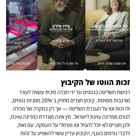
אין שעה שלא התעסקתי במשבר - טל אלכסנדרוביץ’ שגב מנהלת משברים תקשורתיים מכל מקום עם ה- Galaxy Z Fold8 Ultra שלה_v
זה שינה לי את החיים: איך עידו איז'ק הופך את הסמארטפון לכלי צילום מקצועי_v
טכנולוגיה זה לא רק בהייטק: גם תעשיי
זכות הווטו של הקיבוץ
רכישת השליטה בנטפים על ידי חברה סינית עשויה לעורר 
מורכבות מסוימת. קיבוץ חצרים מחזיק ב־20% ממניות נטפים, 
ולו זכות וטו על העברת השליטה — אך רק במקרה של מכירה 
לגורם ממדינה עוינת לישראל. סין אינה מוגדרת כמדינה עוינת, 
ולכן חצרים לא יוכל להטיל וטו פורמלי על העסקה. עם זאת, 
לדברי גורמים בענף, הקיבוץ עדיין עשוי להשפיע על זהות 