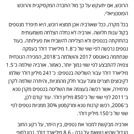
הרוכש, אם יתעקש על כך מול החברה המקסיקנית והרוכש 
הפוטנציאלי.
בכל מקרה, ככל שאורביה אכן תמצא רוכש, היא תיפרד מנטפים 
בקול ענות חלושה. אורביה לא נחלה הצלחה משמעותית 
בהחזקתה בנטפים ולא הצליחה להשביח את פעילותה. בעוד 
נטפים נרכשה לפי שווי של כ־1.8 מיליארד דולר בעסקה 
שנחתמה באוגוסט 2017 והושלמה ב־2018, המכירה הנוכחית 
צפויה להתבצע לפי שווי נמוך יותר, כאמור. אורביה שילמה כ־1.5 
מיליארד דולר עבור השליטה בנטפים: כ־241 מיליון דולר שולמו 
לקיבוצים חצרים ומגל עבור חלק מהמניות, והיתרה שולמה לקרן 
פרמירה, אשר רכשה בעצמה את השליטה בנטפים מקרן טנא 
ב־2011 לפי שווי של כ־850 מיליון דולר. עוד קודם לכן, 
ב־2006, רכשו קרנות טנא ומרקסטון 30% ממניות נטפים לפי 
שווי של כ־150 מיליון דולר.
אורביה מבקשת למכור את נטפים, בין היתר, על רקע החוב 
הגדול שהיא נושאת על גבה - 8.6 מיליארד דולר, נכון לסוף 