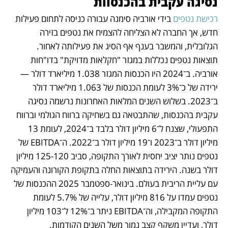
נסיגה עקבית בהכנסוות
רכישת נטפים
 בידי אורביה סימנה עבורה כניסה לתחום פעילות 
חדש, אך החברה לא הצליחה להצמיח את נטפים בזירה 
הגלובלית, והמשבר בענף אף הסיג את פעילותה לאחור. 
תוצאות נטפים נכללות במגזר "חקלאות מדויקת" בדו"חות 
אורביה. ב־2024 היו הכנסות המגזר 1.038 מיליארד דולר — 
ירידה של כ־3% לעומת הכנסות של 1.063 מיליארד דולר 
ב־2023. בשלוש השנים המלאות האחרונות נרשמה נסיגה 
עקבית בהכנסות, שהתבטאה גם בשחיקה ברווח הגולמי וברווח 
התפעולי, שצנח ל־6 מיליון דולר בלבד ב־2024, לעומת 13 
מיליון דולר ב־2023 ו־19 מיליון דולר ב־2022. ה־EBITDA של 
נטפים נותר יציב יחסית לאורך התקופה, סביב 125-120 מיליון 
דולר בשנה. הירידה בתוצאות החלה בתקופת הקורונה והעמיקה 
עם עליית הריבית בעולם. בינואר-ספטמבר 2025 ההכנסות של 
נטפים עמדו על 816 מיליון דולר, עלייה של 5.7% לעומת 
התקופה המקבילה, וה־EBITDA ניתר ב־12% ל־103 מיליון 
דולר, ועדיין משקף קצב נמוך משל השנים הקודמות.