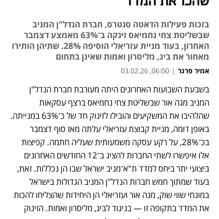
שהכו את המדד
בזכות פעילות הדאטה סנטרס, חברת הנדל"ן המניב
שבשליטת צחי נחמיאס זינקה ב־63% מאמצע דצמבר
האחרון, בעוד מניית עזריאלי הוסיפה 28%. שתיהן הותירו
מאחור את ביג, מליסרון ואמות שאינן בתחום
אמיר פרגר
|
06:00, 03.02.26
בשבעת השבועות האחרונים היתה מעורבת חברת הנדל"ן 
נפתח בכרטיסייה חדשה
נפתח בכרטיסייה חדשה
נפתח בכרטיסייה חדשה
נפתח בכרטיסייה חדשה
נפתח בכרטיסייה חדשה
המניב מגה אור שבשליטת צחי נחמיאס ברצף עסקאות 
שהלהיבו את המשקיעים והובילו לזינוק חד של כ־63% במנייתה. 
באופן דומה, מניית קבוצת עזריאלי עלתה מאז סוף דצמבר 
בכ־28%, על רקע עסקה משמעותית שעליה חתמה. קפיצות 
אלו איפשרו לשתי החברות להציג ב־12 החודשים האחרונים 
ביצועי יתר ביחס למדד ת"א־מניב ישראל שבו הן נכללות. זאת, 
בעוד שמתוך חמש חברות הנדל"ן המניב הגדולות בישראל 
במונחי שווי שוק, מגה אור ועזריאלי הן היחידות שהצליחו להכות 
את המדד בתקופה זו — בניגוד לביג, מליסרון ואמות. הזינוק 