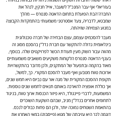
בעזריאלי אף עבר המנכ"ל לשעבר, אייל חנקין, לנהל את 
החברה־הבת הפועלת בתחום הדאטה סנטרס — מהלך 
שמבטא, לדבריה, צעד אסטרטגי משמעותי בהתמקדות הקבוצה 
במנוע הצמיחה שזיהתה.
מעבר להסכמים עצמם, עצם הבחירה של חברה טכנולוגית 
בינלאומית גדולה להתקשר עם חברת נדל"ן בהסכם מסוג זה 
מהווה עבור השוק מעין תעודת הכשר לפרויקטים שלה. בנוסף, 
בענף הדאטה סנטרס הלקוחות משקיעים משאבים משמעותיים 
מאוד בהקמה ובתפעול של המתקנים, ולכן מדובר בהתקשרויות 
ארוכות טווח מטבען ואף מעבר להסכם המקורי. כך, למשל, 
תקופת ההסכם המקורית של מגה אור עם נביוס היא חמש שנים, 
אך כוללת אופציה להארכה באותם תנאים לחמש שנים נוספות. 
המשמעות, לדברי פיינגולד, היא פיזור הכנסות ארוך טווח, בניגוד 
לתחומים אחרים בנדל"ן מניב, שבהם השקעת השוכרים 
בהתאמת השטחים נמוכה יותר, ולכן הם פחות כבולים לנכס. 
דוגמה לכך היא עזיבתה של מטא (פייסבוק) במאי האחרון את 