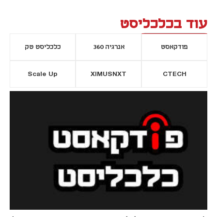
עוד בכלכליסט
פודקאסט
אנרגיה 360
כלכליסט טק
Scale Up
XIMUSNXT
CTECH
יסייה חדשה
נפתח בכרטיסייה חדשה