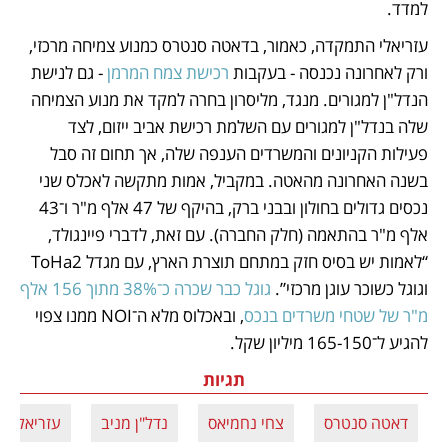
למדד.
עזריאלי התמקדה, כאמור, בדאטה סנטרס כמנוע צמיחה מרכזי, 
ורק לאחרונה נכנסה - בעקבות 
רכישת צמח המרמן
 - גם לנישת 
הנדל"ן למגורים. מנגד, מליסרון בחרה למקד את מנוע הצמיחה 
שלה בנדל"ן למגורים עם השלמת רכישת אביב ייזום, לצד 
פעילות הקניונים והמשרדים הענפה שלה, אך תחום זה סבל 
בשנה האחרונה מהאטה. במקביל, אמות מתקשה לאכלס שני 
נכסים גדולים בחולון ובבני ברק, בהיקף של 47 אלף מ"ר ו־43 
אלף מ"ר בהתאמה (חלק החברה). עם זאת, לדברי פיינגולד, 
“לאמות יש בסיס חזק במתחם תוצרת הארץ, עם מגדל ToHa2 
וגוגל כשוכר עוגן מרכזי”. 
גוגל כבר שכרה כ־38% מתוך 156 אלף 
מ"ר של שטחי משרדים בנכס
, ובאכלוס מלא ה־NOI ממנו צפוי 
להגיע ל־165-150 מיליון שקל.
תגיות
דאטה סנטרס
צחי נחמיאס
נדל"ן מניב
עזריאלי