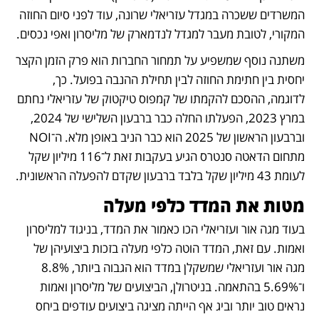
המשרדים ששכרה במגדל עזריאלי שרונה, עוד לפני סיום החוזה 
המקורי, לטובת מעבר למגדל לנדמארק של מליסרון ואפי נכסים.
משתנה נוסף שמשפיע על תמחור החברות הוא פרק הזמן הקצר 
יחסית בין חתימת החוזה לבין תחילת ההנבה בפועל. כך, 
לדוגמה, ההסכם להקמתו של קמפוס טיקטוק של עזריאלי נחתם 
במרץ 2023, הפעלתו החלה כבר ברבעון השלישי של 2024, 
וברבעון הראשון של 2025 הוא כבר הניב באופן מלא. ה־NOI 
מתחום הדאטה סנטרס הגיע בעקבות זאת ל־116 מיליון שקל 
לעומת 43 מיליון שקל בלבד ברבעון שקדם להפעלה הראשונית.
מטות את המדד כלפי מעלה
בעוד מגה אור ועזריאלי הכו כאמור את המדד, בניגוד למליסרון 
ואמות. עם זאת, המדד הוטה כלפי מעלה בזכות ביצועיהן של 
מגה אור ועזריאלי שמשקלן במדד הוא הגבוה ביותר, 8.8% 
ו־5.69% בהתאמה. בניטרולן, הביצועים של מליסרון ואמות 
נראים טוב יותר וביג אף הייתה מציגה ביצועים עודפים ביחס 