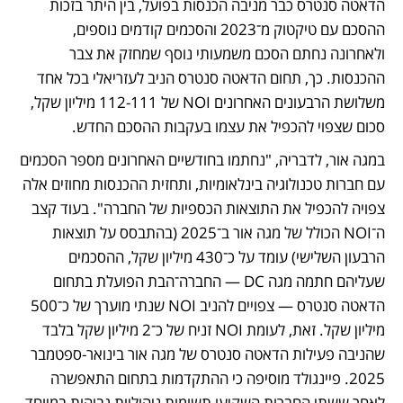
הדאטה סנטרס כבר מניבה הכנסות בפועל, בין היתר בזכות 
ההסכם עם טיקטוק מ־2023 והסכמים קודמים נוספים, 
ולאחרונה נחתם הסכם משמעותי נוסף שמחזק את צבר 
ההכנסות. כך, תחום הדאטה סנטרס הניב לעזריאלי בכל אחד 
משלושת הרבעונים האחרונים NOI של 112-111 מיליון שקל, 
סכום שצפוי להכפיל את עצמו בעקבות ההסכם החדש.
במגה אור, לדבריה, "נחתמו בחודשיים האחרונים מספר הסכמים 
עם חברות טכנולוגיה בינלאומיות, ותחזית ההכנסות מחוזים אלה 
צפויה להכפיל את התוצאות הכספיות של החברה". בעוד קצב 
ה־NOI הכולל של מגה אור ב־2025 (בהתבסס על תוצאות 
הרבעון השלישי) עומד על כ־430 מיליון שקל, ההסכמים 
שעליהם חתמה מגה DC — החברה־הבת הפועלת בתחום 
הדאטה סנטרס — צפויים להניב NOI שנתי מוערך של כ־500 
מיליון שקל. זאת, לעומת NOI זניח של כ־2 מיליון שקל בלבד 
שהניבה פעילות הדאטה סנטרס של מגה אור בינואר-ספטמבר 
2025. פיינגולד מוסיפה כי ההתקדמות בתחום התאפשרה 
לאחר ששתי החברות השקיעו תשומות ניהוליות גבוהות במיוחד. 