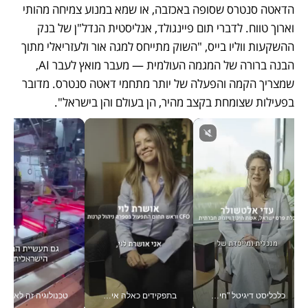
הדאטה סנטרס שסופה באכזבה, או שמא במנוע צמיחה מהותי 
וארוך טווח. לדברי תום פיינגולד, אנליסטית הנדל"ן של בנק 
ההשקעות ווליו בייס, "השוק מתייחס למגה אור ולעזריאלי מתוך 
הבנה ברורה של המגמה העולמית — מעבר מואץ לעבר AI, 
שמצריך הקמה והפעלה של יותר מתחמי דאטה סנטרס. מדובר 
בפעילות שצומחת בקצב מהיר, הן בעולם והן בישראל". 
כלכליסט דיגיטל "חינוך הוא המשימה של החיים שלי"_v
בתפקידים כאלה אי אפשר לחכות: אושרת לוי מניעה השקעות ענק מהטלפון_v
טכנולוגיה זה לא רק בהייטק: גם תעשיי