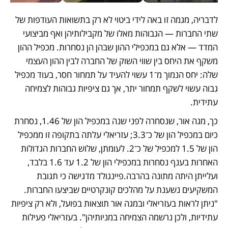
לדבריה, מגמה זו באה לידי ביטוי לא רק בתשואות העודפות של 
שתי החברות — הגבוהות מאלו של מקבילותיהן ואף מביצועי 
המדד — אלא גם במכפילי ההון שבהן הן נסחרות. מכפיל ההון 
משקף את היחס בין שווי השוק של החברה לבין ההון העצמי 
שלה: יחס הנמוך מ־1 עשוי להעיד על תמחור חסר, בעוד מכפיל 
גבוה עשוי לשקף תמחור יתר, אך גם ציפיות גבוהות לצמיחה 
עתידית. 
כך, מגה אור, שנסחרה לפני שנה במכפיל הון של 1.46, נסחרת 
כיום במכפיל הון של כ־3.3; עזריאלי עלתה בתקופה זו ממכפיל 
הון של 1.5 למכפיל של כ־2. לעומתן, שלוש החברות הגדולות 
האחרות בענף נסחרות במכפילי הון של 1.2 עד 1.6 בלבד, 
ועלייתן היתה מתונה בהרבה.פיינגולד מדגישה כי תגובת 
המשקיעים נשענת על מהלכים קונקרטיים שביצעו החברות. 
"ניתן לראות בעזריאלי ובמגה אור תוצאות בפועל, ולא רק ציפיות 
עתידיות, ולכן נרשמה הצמיחה במניותיהן". בעזריאלי פעילות 