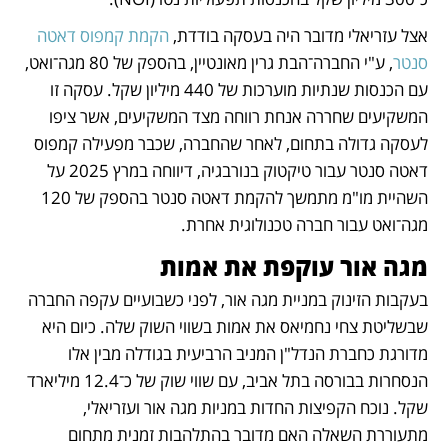
אצל עזריאלי מדובר היה בעסקה בודדת, 
הקמת קמפוס דאטה 
סנטר
, ע"י החברה־הבת גרין מאונטיין, בהספק של 80 מגה־ואט, 
עם הכנסות שנתיות מוערכות של 440 מיליון שקל. עסקה זו 
המשקיעים שחררה אנחת רווחה מצד המשקיעים, אשר ציפו 
לעסקה גדולה בתחום, לאחר שהחברה, שכבר מפעילה קמפוס 
דאטה סנטר עבור טיקטוק בנורבגיה, דיווחה במרץ 2025 על 
השהיית מו"מ מתמשך להקמת דאטה סנטר בהספק של 120 
מגה־ואט עבור חברה טכנולוגית אחרת.
מגה אור עוקפת את אמות
בעקבות הזינוק במניית מגה אור, לפני כשבועיים עקפה החברה 
שבשליטת צחי נחמיאס את אמות בשווי השוק שלה. כיום היא 
מדורגת כחברת הנדל"ן המניב הרביעית בגודלה מבין אלו 
הנסחרות בבורסה בתל אביב, עם שווי שוק של כ־12.4 מיליארד 
שקל. נוכח הקפיצות החדות במניות מגה אור ועזריאלי, 
מתעוררת השאלה האם מדובר בהתלהבות זמנית מתחום 