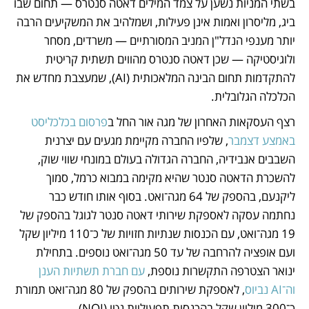
בשתי המניות נשען על צמד המילים דאטה סנטרס — תחום שבו 
ביג, מליסרון ואמות אינן פעילות, ושמלהיב את המשקיעים הרבה 
יותר מענפי הנדל"ן המניב המסורתיים — משרדים, מסחר 
ולוגיסטיקה — שכן דאטה סנטרס מהווים תשתית קריטית 
להתקדמות תחום הבינה המלאכותית (AI), שמעצבת מחדש את 
הכלכלה הגלובלית.
רצף העסקאות האחרון של מגה אור החל ב
פרסום בכלכליסט 
באמצע דצמבר
, שלפיו החברה מקיימת מגעים עם יצרנית 
השבבים אנבידיה, החברה הגדולה בעולם במונחי שווי שוק, 
להשכרת הדאטה סנטר שהיא מקימה במבוא כרמל, סמוך 
ליקנעם, בהספק של 64 מגה־ואט. בסוף אותו חודש כבר 
נחתמה עסקה לאספקת שירותי דאטה סנטר לגוגל בהספק של 
19 מגה־ואט, עם הכנסות שנתיות חזויות של כ־110 מיליון שקל 
ועם אופציה להרחבה של עד 50 מגה־ואט נוספים. בתחילת 
ינואר הצטרפה התקשרות נוספת, 
עם חברת תשתיות הענן 
וה־AI נביוס
, לאספקת שירותים בהספק של 80 מגה־ואט תמורת 
כ־300 מיליון שקל בהכנסות תפעוליות נטו (NOI).