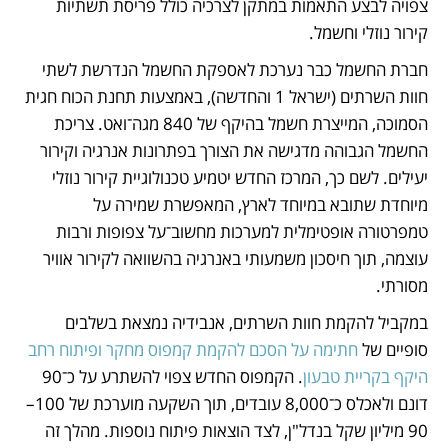
צפויה לבצע התאמות במתקן לצרכיה כולל פריסת תשתיות 
קירור נוזלי וחשמל.
חברת החשמל כבר נערכת לאספקת החשמל הנדרשת לשתי 
חוות השרתים (ישראל 1 והחדשה), באמצעות תחנת הכוח חגית 
הסמוכה, המייצרת חשמל בהיקף של 840 מגה־ואט. צריכת 
החשמל הגבוהה מדגישה את הצורך בפתרונות אנרגיה וקירור 
יעילים. לשם כך, המרכז החדש יטמיע טכנולוגיית קירור נוזלי 
מיוחדת שתובא במיוחד לארץ, המאפשרת שמירה על 
טמפרטורה אופטימלית למערכות מחשוב־על צפופות ורבות 
עוצמה, תוך חיסכון משמעותי באנרגיה בהשוואה לקירור אוויר 
מסורתי.
במקביל להקמת חוות השרתים, אנבידיה נמצאת בשלבים 
סופיים של 
חתימה על הסכם להקמת קמפוס מחקר ופיתוח רחב 
היקף בקריית טבעון
. הקמפוס החדש צפוי להשתרע על כ־90 
דונם ולאכלס כ־8,000 עובדים, תוך השקעה מוערכת של 100–
90 מיליון שקל בנדל"ן, לצד הוצאות פיתוח נוספות. מהלך זה 