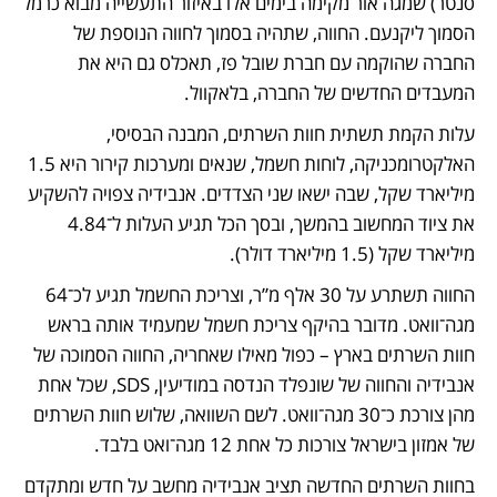
סנטר) שמגה אור מקימה בימים אלו באיזור התעשייה מבוא כרמל 
הסמוך ליקנעם. החווה, שתהיה בסמוך לחווה הנוספת של 
החברה שהוקמה עם חברת שובל פז, תאכלס גם היא את 
המעבדים החדשים של החברה, בלאקוול. 
עלות הקמת תשתית חוות השרתים, המבנה הבסיסי, 
האלקטרומכניקה, לוחות חשמל, שנאים ומערכות קירור היא 1.5 
מיליארד שקל, שבה ישאו שני הצדדים. אנבידיה צפויה להשקיע 
את ציוד המחשוב בהמשך, ובסך הכל תגיע העלות ל־4.84 
מיליארד שקל (1.5 מיליארד דולר). 
החווה תשתרע על 30 אלף מ”ר, וצריכת החשמל תגיע לכ־64 
מגה־וואט. מדובר בהיקף צריכת חשמל שמעמיד אותה בראש 
חוות השרתים בארץ – כפול מאילו שאחריה, החווה הסמוכה של 
אנבידיה והחווה של שונפלד הנדסה במודיעין, SDS, שכל אחת 
מהן צורכת כ־30 מגה־וואט. לשם השוואה, שלוש חוות השרתים 
של אמזון בישראל צורכות כל אחת 12 מגה־ואט בלבד.
בחוות השרתים החדשה תציב אנבידיה מחשב על חדש ומתקדם 