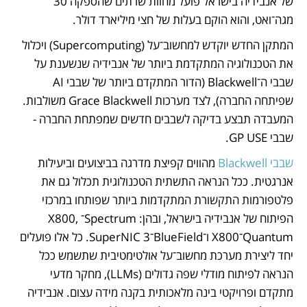
של אנבידיה בישראל פועל מחוות שרתים שהספקה 30 
מגה־ואט, והוא הוקם בעלות של חצי מיליארד דולר. 
המתקן החדש יוקדש למחשוב־על (Supercomputing) ויכלול 
את הטכנולוגיה המתקדמת ביותר של אנבידיה שנשענת על 
שבבי ה־Blackwell (הדור המתקדם ביותר של שבבי AI 
שפיתחה החברה), לצד מערכות Grace Blackwell משולבות. 
המעבדה תבצע בדיקה לשבבים חדשים שמפתחת החברה - 
שבבי GP USE.
שבבי Blackwell
 מהווים קפיצת מדרגה בביצועים וביעילות 
אנרגטית. ככל הנראה התשתית הטכנולוגית תכלול גם את 
פלטפורמות התקשורת המתקדמות ביותר שפותחו במרכזי 
הפיתוח של אנבידיה בישראל, ובהן: Spectrum־X800, 
Quantum־X800 ו־BlueField־3 SuperNIC. כל אלו פועלים 
יחד ליצירת מערכת מחשוב־על אולטימטיבית שתשמש ככל 
הנראה לפיתוח מודלי שפה גדולים (LLMs), מחקר מדעי 
מתקדם ופרויקטי בינה מלאכותית בקנה מידה עצום. אנבידיה 