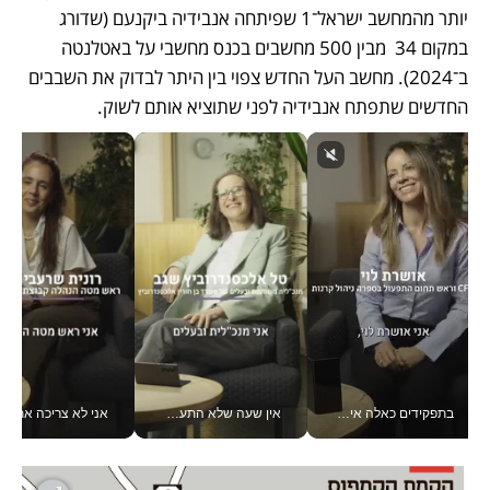
יותר מהמחשב ישראל־1 שפיתחה אנבידיה ביקנעם (שדורג 
במקום 34  מבין 500 מחשבים בכנס מחשבי על באטלנטה 
ב־2024). מחשב העל החדש צפוי בין היתר לבדוק את השבבים 
החדשים שתפתח אנבידיה לפני שתוציא אותם לשוק.
בתפקידים כאלה אי אפשר לחכות: אושרת לוי מניעה השקעות ענק מהטלפון_v
אין שעה שלא התעסקתי במשבר - טל אלכסנדרוביץ’ שגב מנהלת משברים תקשורתיים מכל מקום עם ה- Galaxy Z Fold8 Ultra שלה_v
אני לא צריכה את המשרד: