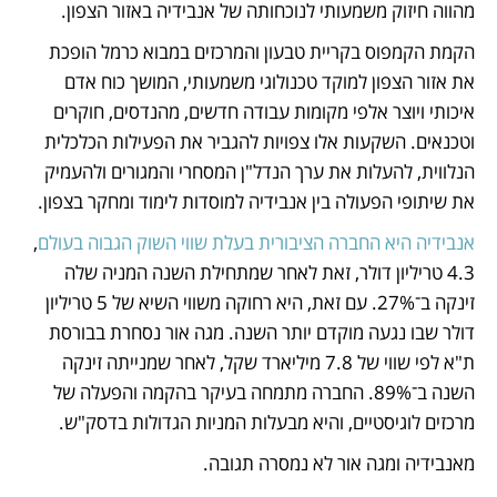
מהווה חיזוק משמעותי לנוכחותה של אנבידיה באזור הצפון.
הקמת הקמפוס בקריית טבעון והמרכזים במבוא כרמל הופכת 
את אזור הצפון למוקד טכנולוגי משמעותי, המושך כוח אדם 
איכותי ויוצר אלפי מקומות עבודה חדשים, מהנדסים, חוקרים 
וטכנאים. השקעות אלו צפויות להגביר את הפעילות הכלכלית 
הנלווית, להעלות את ערך הנדל"ן המסחרי והמגורים ולהעמיק 
את שיתופי הפעולה בין אנבידיה למוסדות לימוד ומחקר בצפון. 
אנבידיה היא החברה הציבורית בעלת שווי השוק הגבוה בעולם
, 
4.3 טריליון דולר, זאת לאחר שמתחילת השנה המניה שלה 
זינקה ב־27%. עם זאת, היא רחוקה משווי השיא של 5 טריליון 
דולר שבו נגעה מוקדם יותר השנה. מגה אור נסחרת בבורסת 
ת"א לפי שווי של 7.8 מיליארד שקל, לאחר שמנייתה זינקה 
השנה ב־89%. החברה מתמחה בעיקר בהקמה והפעלה של 
מרכזים לוגיסטיים, והיא מבעלות המניות הגדולות בדסק"ש.
מאנבידיה ומגה אור לא נמסרה תגובה.