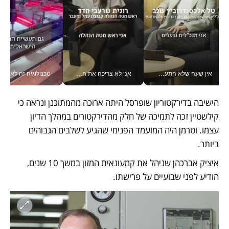
אין שעה שלא התעסקתי במשבר - טל אלכסנדרוביץ’ שגב מנהלת משברים תקשורתיים מכל מקום עם ה- Galaxy Z Fold8 Ultra שלה_v
אני לא צריכה את המשרד: רונית שרעבי-חדד מנהלת ארגון של 30000 עובדים מכל מקום_v
טכנולוגיה זה לא רק בהייטק: גם תעשיי
הישיבה בדירקטוריון שופרסל היתה ארוכה מהמתוכנן ונראה כי 
קילשטיין זכה לתמיכה של חלק מהדירקטורים במהלך הדיון 
עצמו. וטרמן היה המועמד הפנימי שהגיע לשלבים הגבוהים 
ביותר.
איציק אברכהן שניהל את קמעונאית המזון במשך 10 שנים, 
הודיע לפני שבועיים על פרישתו.