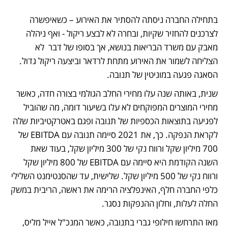
בתחילה החברה ניסתה להסתיר את האירוע – כשאיפשרה 
לצרכנים להחזיר שקיות, ובחרה לא לבצע ריקול - ואף ניהלה 
מאבק עם משרד הבריאות בנושא, אך בסופו של דבר  לא 
הצליחה לשמור את האירוע מתחת לרדאר וביצעה ריקול גדול. 
הסאגה פגעה במוניטין של תנובה. 
שנית, באותה שנה עלו מחירי החלב הגולמי בצורה חדה, כאשר 
מחירי המוצרים המפוקחים לא עלו בשיעור דומה, מה שהוביל 
לפגיעה בתוצאות הכספיות של תנובה ופגם באטרקטיביות שלה 
לקראת הנפקה. כך, את 2021 סיימה תנובה עם EBITDA של 
700 מיליון שקל ורווח נקי של 300 מיליון שקל, בעוד שאת 
השנה הקודמת היא סיימה עם EBITDA של 800 מיליון שקל 
ורווח נקי של 500 מיליון שקל. שלישית, עד שהסנטימנט השלילי 
כלפי החברה חלף, האינפלציה הרימה את ראשה, הריבית במשק 
החלה לעלות, וחלון ההנפקות נסגר. 
מאז התרחשו חילופי גברי בתנובה, כאשר המנכ"ל אייל מליס, 