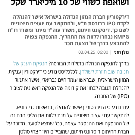
ושואפת לשווי של 10 מיליארד שקל
דירקטוריון חברת המזון הגדולה בישראל אישר להנהלה
לקדם IPO בבורסת ת"א, ולהתקשר עם יועצים חיצוניים
לשם כך. דיסקונט חיתום, משרד עוה"ד מיתר ומשרד רו"ח
KMPG נבחרו ללוות את התהליך. ההנפקה צפויה
להתבצע בדרך של הצעת מכר
גולן חזני
|
06:00, 03.04.25
בדרך להנפקה הגדולה בתולדות הבורסה? 
הנפקת הענק של 
נפתח בכרטיסייה חדשה
תנובה שוב חוזרת לשולחן
. לכלכליסט נודע כי דירקטוריון ענקית 
המזון הישראלית, שבראשו עומד חיים גבריאלי, אישר אתמול 
להנהלת תנובה לבחון את קידומה של הנפקה ראשונית לציבור 
(IPO) של החברה. 
עוד נודע כי הדירקטוריון אישר להנהלה, בראשות גדי קוניא, 
להתקשר עם יועצים חיצוניים על מנת ללוות את הליכי הבחינה 
של ההנפקה ואת ההנפקה עצמה, ככל שתצא לפועל. מדובר על 
חברת החיתום דיסקונט חיתום, שמובילים היו"ר צחי סולטן 