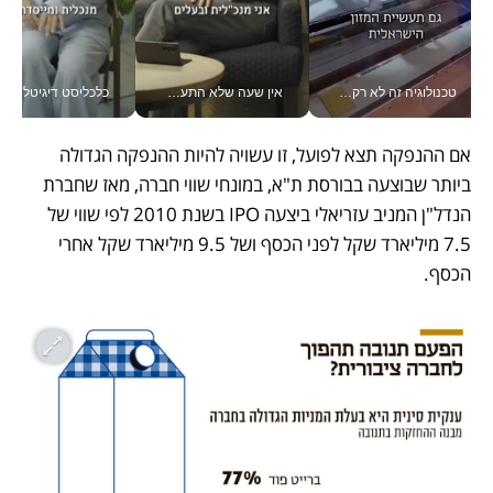
טכנולוגיה זה לא רק בהייטק: גם תעשיית המזון הישראלית מאמצת כלי AI, אוטומציה וניתוח דאטה בזמן אמת
אין שעה שלא התעסקתי במשבר - טל אלכסנדרוביץ’ שגב מנהלת משברים תקשורתיים מכל מקום עם ה- Galaxy Z Fold8 Ultra שלה_v
כלכליסט דיגיטל
אם ההנפקה תצא לפועל, זו עשויה להיות ההנפקה הגדולה 
ביותר שבוצעה בבורסת ת"א, במונחי שווי חברה, מאז שחברת 
הנדל"ן המניב עזריאלי ביצעה IPO בשנת 2010 לפי שווי של 
7.5 מיליארד שקל לפני הכסף ושל 9.5 מיליארד שקל אחרי 
הכסף. 