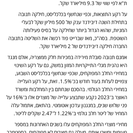
ת"א לפי שווי של 9.3 מיליארד שקל. 
על רקע התוצאות, וכפי שנחשף בכלכליסט, חילקה תנובה 
בתחילת השנה דיבידנד ענק של 500 מיליון שקל לבעלי 
המניות, שהוא הגדול ביותר שחילקה על בסיס פעילותה 
השוטפת. בסה"כ, מאז שברייט פוד רכשה את השליטה בתנובה 
החברה חילקה דיבידנדים של 2 מיליארד שקל. 
אמנם תנובה סובלת מירידה במכירות חלק ממוצריה, אולם מנגד 
היא נהנית מגלי התייקרויות המזון במשק, גם על רקע השינוי 
במחירי החלב המפוקחים, שכפי שנחשף בכלכליסט השבוע, 
צפויים לעלות בעוד חודש בכ־1.5%. זאת, על רקע העלייה 
במחירי החלב הגולמי. בהסכם שנחתם בין המחלבות ומשרד 
האוצר ב־2023 נקבע שתבצע עלייה של מוצרים אלו ב־16% על 
פני שלוש שנים, במנגנון עדכון אוטומטי. בהתאם, אתמול עלה 
המחיר של ליטר חלב גולמי ב־1.22% ל־2.47 שקלים לליטר. 
מחירי מוצרי החלב המפוקחים עלו בשנים האחרונות במספר 
פעימות ומשכו איתם  מעלה גם מוצרים לא מפוקחים. בספטמבר 