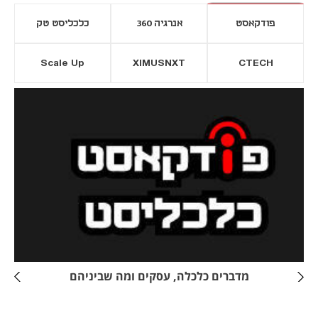
פודקאסט
אנרגיה 360
כלכליסט טק
Scale Up
XIMUSNXT
CTECH
יסייה חדשה
נפתח בכרטיסייה חדשה
מדברים כלכלה, עסקים ומה שביניהם