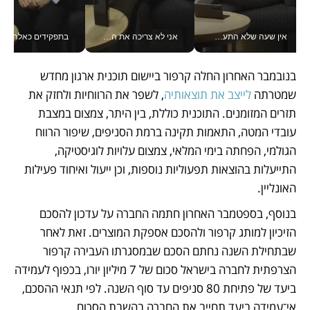
אין שעה שלא התעסקתי במשבר - טל אלכסנדרוביץ’ שגב מנהלת משברים תקשורתיים מכל מקום עם ה- Galaxy Z Fold8 Ultra שלה_v
אני לא צריכה את המשרד: רונית שרעבי-חדד מנהלת ארגון של 30000 עובדים מכל מקום_v
בתפקידים כאלה אי אפשר לח
בנובמבר האחרון החלה קרפור ביישום תוכנית ארגון מחדש 
שמטרתה 
לייצב את תוצאותיה
, לשפר את הרווחיות ולחזק את 
תזרים המזומנים. התוכנית כוללת, בין היתר, צמצום במצבת 
עובדי המטה, התאמות תקינה ברמת הסניפים, שיפור הרווח 
הגולמי, הפחתה בימי המלאי, צמצום עלויות לוגיסטיקה, 
התייעלות בהוצאות תפעוליות נוספות, וכן ייעול ואיחוד פעילות 
האונליין.
בנוסף, בספטמבר האחרון חתמה החברה על עדכון להסכם 
הזיכיון למותג קרפור ולהסכם אספקת המוצרים. זאת לאחר 
שבתחילת השנה נחתם הסכם שבמסגרתו העבירה קרפור 
הצרפתית לחברה בישראל סכום של 7 מיליון יורו, בכפוף לעמידה 
ביעד של פתיחת 80 סניפים עד סוף השנה. לפי תנאי ההסכם, 
אי־עמידה ביעד תחייב את החברה בהשבת הסכום.