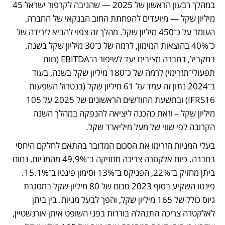
במהלך רבעון הראשון של 2025 — שהניבה לקרפור ישראל 45 
מיליון שקל — מיועדים להפחתת החוב הבנקאי של החברה, 
העומד על כ־450 מיליון שקל. מהלך זה צפוי להביא לירידה של 
כ־40% בהוצאות המימון, לרמה של כ־30 מיליון שקל בשנה. 
במקביל, בחברה מציבים יעד לשיפור ה־EBITDA (רווח 
תפעולי־תזרימי) לרמה של כ־180 מיליון שקל בשנה, בעוד 
ב־2024 נתון זה עמד על 61 מיליון שקל (בנטרול השפעות 
IFRS16) ובתשעת החודשים הראשונים של 2025 על 105 
מיליון שקל – וזאת כהכנה ליציאה להנפקה במהלך השנה 
הקרובה לפי שווי של מעל מיליארד שקל.
בעלי המניות הזרימו את הסכום המדובר בהתאם לחלקם היחסי 
בחברה. כיום אלקטרה צריכה מחזיקה ב־49.9% מהמניות, נחום 
ביתן מחזיק ב־22%, הפניקס ב־13% וסימון פינטו ב־15.1%. 
פינטו השקיע בסוף 2023 סכום של 80 מיליון שקל במסגרת 
גיוס כולל של 165 מיליון שקל, והפך לבעל מניות. בין ביתן 
לאלקטרה צריכה התנהלה בוררות בפני השופט איתן אורנשטיין, 