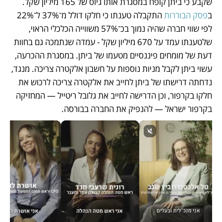
שקבע כי ביתן קופח במסגרת אותו גיוס של 165 מיליון שקל. 
ב
פסק הבוררות
 התקבלה טענתו כי חלקו דולל מ־37% ל־22% 
לפי שווי חברה שהיה נמוך בכ־57% משווייה הכלכלי הראוי, 
שלטענתו עמד על 670 מיליון שקל - עמדה שנתמכה גם בחוות 
דעת של מומחים פיננסיים מטעמו של ביתן. במסגרת ההכרעה, 
עשוי ביתן לקבל מניות נוספות על חשבון אלקטרה צריכה. מנגד, 
נדחתה דרישתו של ביתן לחייב את אלקטרה צריכה לרכוש את 
חלקו בקרפור, וכן הדרישה לחייב את גלובל ריטייל — המחזיקה 
בקרפור ישראל — להנפיק את החברה בבורסה.