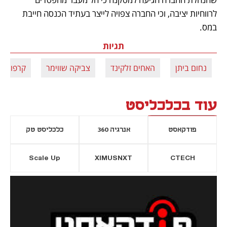
לרווחיות יציבה, וכי החברה צפויה לייצר בעתיד הכנסה חייבת 
במס.
תגיות
נחום ביתן
האחים זלקינד
צביקה שווימר
קרפור
עוד בכלכליסט
פודקאסט
אנרגיה 360
כלכליסט טק
Scale Up
XIMUSNXT
CTECH
יסייה חדשה
נפתח בכרטיסייה חדשה