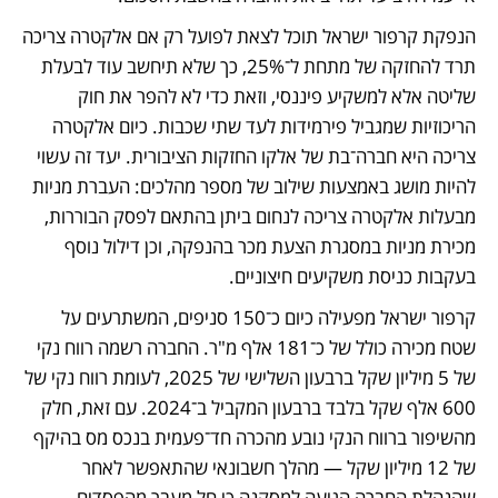
הנפקת קרפור ישראל תוכל לצאת לפועל רק אם אלקטרה צריכה 
תרד להחזקה של מתחת ל־25%, כך שלא תיחשב עוד לבעלת 
שליטה אלא למשקיע פיננסי, וזאת כדי לא להפר את חוק 
הריכוזיות שמגביל פירמידות לעד שתי שכבות. כיום אלקטרה 
צריכה היא חברה־בת של אלקו החזקות הציבורית. יעד זה עשוי 
להיות מושג באמצעות שילוב של מספר מהלכים: העברת מניות 
מבעלות אלקטרה צריכה לנחום ביתן בהתאם לפסק הבוררות, 
מכירת מניות במסגרת הצעת מכר בהנפקה, וכן דילול נוסף 
בעקבות כניסת משקיעים חיצוניים.
קרפור ישראל מפעילה כיום כ־150 סניפים, המשתרעים על 
שטח מכירה כולל של כ־181 אלף מ"ר. החברה רשמה רווח נקי 
של 5 מיליון שקל ברבעון השלישי של 2025, לעומת רווח נקי של 
600 אלף שקל בלבד ברבעון המקביל ב־2024. עם זאת, חלק 
מהשיפור ברווח הנקי נובע מהכרה חד־פעמית בנכס מס בהיקף 
של 12 מיליון שקל — מהלך חשבונאי שהתאפשר לאחר 
שהנהלת החברה הגיעה למסקנה כי חל מעבר מהפסדים 