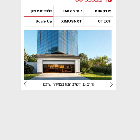
פודקאסט
אנרגיה 360
כלכליסט טק
Scale Up
XIMUSNXT
CTECH
נפתח בכרטיסייה חדשה
נפתח בכרטיסייה חדשה
נפתח בכרטיסייה חדשה
נפתח בכרטיסייה חדשה
יניהם
התכוננו לשלב הבא בצמיחה שלכם!