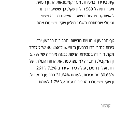
החשמל ומגזר הספורט ופנאי, שקוזזה חלקית בירידה במכירות מגזר קמעונאות המזון הפועל 
תחת רשת קרפור. הרווח הגולמי  צמח בשיעור דומה ל־589 מיליון שקל, כך ששיעורו נותר 
29.1% מהמכירות, בדומה לרבעון המקביל אשתקד. צמצום בשיעור הוצאות מכירה ושיווק 
איפשר להציג עלייה של 15.5% ברווח התפעולי שהסתכם ב־104 מיליון שקל, ושיעורו צמח 
קרפור מכרה 8 חנויות הפסדיות ופתחה בסוף הרבעון 4 חנויות חדשות. המכירות ברבעון ירדו 
ב־4.3% והסתכמו ב־852 מיליון שקל, והמכירות למ״ר ירדו ברבעון ב־5.7% ל־30,258 שקל למ״ר 
לעומת 32,086 שקל ברבעון המקביל אשתקד. הירידה במכירות הרשת נבעה מירידה של 5.7% 
במכירות החנויות הזהות שפעלו גם ברבעון המקביל. החברה לא מפרסמת את הרווח הגולמי של 
קרפור, אך מחישובו באמצעות נתוני המכירות ועלות המכר, עולה כי הוא ירד ב־7.2% ל־261 
מיליון שקל. הרווחיות הגולמית נשחקה ל־30.63% מהמכירות, לעומת 31.64% ברבעון המקביל. 
הרווח התפעולי עלה ב־13.1% ל־43 מיליון שקל ושיעורו מהמכירות עמד על 1.7% לעומת 
קרפור