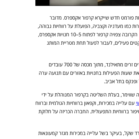
המהלך הזה משמש כפיילוט לקראת פתיחת פורמט חדש שייקרא קרפור אקספרס. מדובר 
בחנויות עירוניות קטנות, ללא מחלקות שירות כמו מעדניה וקצביה, הפועלת על רווחיות גבוהה, 
בדומה לשופרסל אקספרס. במהלך השנה הקרובה צפויה קרפור לפתוח 5–10 חנויות אקספרס, 
בין היתר באמצעות הצעה לבעלי מינימרקטים פעילים, לעבור לפעול תחת מטריית המותג 
בתוך כך, לאחר שכבר קלטה עשרות עובדים זרים מתאילנד, מתוך מכסה של 700 עובדים 
שנמצאים בתהליך קליטה, קרפור תרחיב את שעות הפעילות בחנויות באזורים עם תנועה ערה 
קבוצת אלקטרה צריכה, בניהולו של צביקה שווימר, בעלת השליטה בקרפור המנוהלת על ידי 
י
 עם עלייה במכירות, וקפאון ברווחיות הגולמית וברווח 
הנקי, שהסתכם ב־30 מיליון שקל. אחרי שיפור ברווחיות התפעולית. החברה הכריזה על חלוקת 
מכירות הקבוצה צמחו ב־4.4% ל־2 מיליארד שקל, בעיקר בשל עלייה במכירות מגזר קמעונאות 