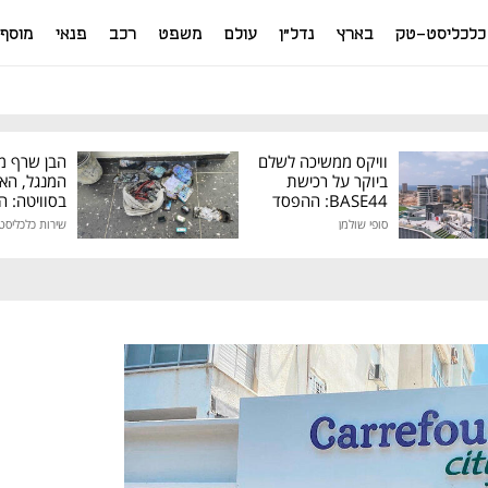
כלכליסט-טק
בארץ
נדל"ן
עולם
משפט
רכב
פנאי
מוסף
וויקס ממשיכה לשלם
הבן שרף מ
ביוקר על רכישת
המנגל, הא
BASE44: ההפסד
בסוויטה: 
הרבעוני זינק ל-76
שהתחמק מ
סופי שולמן
שירות כלכליסט
מיליון דולר
המסים נת