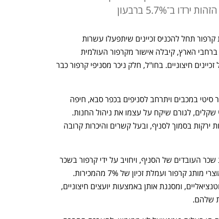
ו ב־5.7% ברבעון
במהלך חריג בשוק קמעונאות המזון, רשת קרפור תחל להכניס זכיינים שיתפעלו עשרות 
מסניפיה. החברה, שמחזיקה 150 סניפים ברחבי הארץ, קיבלה אישור מקרפור העולמית 
להתחיל להעביר חלק מסניפיה לניהול של זכיינים חיצוניים. בחו"ל, חלק ניכר מסניפי קרפור כבר 
במסגרת המהלך, שכבר החל בסניף קרפור סיטי במכבים ויתרחב לסניפים בכפר סבא, חיפה 
ורמת גן, תמכור החברה זיכיון במאות אלפי שקלים, לגורם שיקח על עצמו את ניהול החנות. 
בסניף במכבים, מדובר באדם המפעיל חנות ירקות בסמוך לסניף, ובעל קשרים והיכרות קרובה 
נוסף לתשלום החד פעמי, הזכיין ישלם את שכר העובדים של הסניף, ויחויב על ידי קרפור בשכר 
דירה, הזמנות המוצרים מהספקים, רכש מוצרי מותג קרפור ועמלת זכיון של 7% מהמכירות. 
החברה קיבלה פניות מכ־1,200 זכיינים פוטנציאליים, ומסננת אותן באמצעות יועצים חיצוניים, 
ת שלהם. 