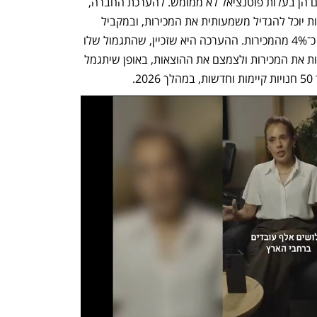
החנויות שהחברה נערכת להעביר לזכיינים הן בעלות פוטנציאל לא ממומש. להערכת החברה, 
זכיין שיקבל אותן ויתנהל כבעלים של החנות יוכל להגדיל משמעותית את המכירות, ובמקביל 
לצמצם הוצאות כך שייוותר בידיו נתח של כ־4% מהמכירות. ההערכה היא שזכיין, שהתגמול שלו 
מבוסס מכירות ויעילות, יפעל להגדיל בחדות את המכירות ולצמצם את ההוצאות, באופן שיתגמל 