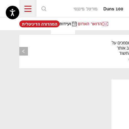
Duns 100
פורטל פיננסי
נפתח בכרטיסייה חדשה
הדואר האדום
ועידות
המהדורה הדיגיטלית
סמכים על
ב אותר
החשוד
רשות
פס