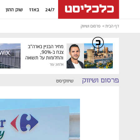
24/7
באזז
שוק ההון
דף הבית
פרסום ושיווק
מחיר הבניין בארה"ב
צנח ב-90%,
כלכליסט
דיגיטל
והחלומות על תשואה
גבוהה התנפצו
אלמוג עזר
פרסום ושיווק
שיווקיסט