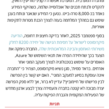
ומהגדה המערבית. המערכת אפשרה לקציני מודיעין להאזין, 
להקליט ולנתח תכנים של אוכלוסייה שלמה, כשהיקף המידע 
נאמד בכ-8,000 טרה-בייט. נטען כי המידע שנאגר ונותח בענן 
שימש גם במהלך המלחמה בעזה לצורך הכנת מטרות לתקיפות 
אוויריות.
בסוף ספטמבר 2025, לאחר בדיקה חיצונית דחופה, 
הודיעה 
מיקרוסופט לישראל על חסימת הגישה של יחידה 8200 לחלק 
משירותי האחסון והבינה המלאכותית שלה
. החברה נימקה את 
הצעד בכך שהיחידה הפרה את תנאי השימוש של Azure, 
האוסרים על שימוש בטכנולוגיה לצורך מעקב המוני אחר 
אזרחים. בראד סמית', סגן נשיא מיקרוסופט, הצהיר כי "החברה 
אינה עוסקת בסיוע למעקב המוני". האם יש קשר בין הפרשה 
לבין פרישתו של חיימוביץ'? עדיין לא ברור, אך ללא ספק הפרשה 
יצרה מבוכה לא קטנה בחברה והעמידה צורך לבצע ארגון מחדש 
של הפעילות המקומית והגברת הפיקוח עליה.
תגיות