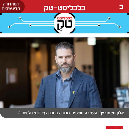
המהדורה
כלכליסט-טק
הדיגיטלית
אלון חיימוביץ'. העזיבה חושפת מבוכה בחברה
(צילום: טל שחר)