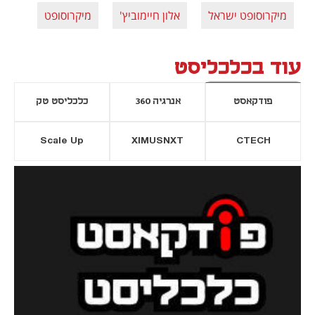
מיקרוסופט ישראל
אלון חיימוביץ'
מיקרוסופט
עוד בכלכליסט
פודקאסט
אנרגיה 360
כלכליסט טק
Scale Up
XIMUSNXT
CTECH
יסייה חדשה
נפתח בכרטיסייה חדשה