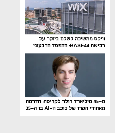
וויקס ממשיכה לשלם ביוקר על
רכישת BASE44: ההפסד הרבעוני
זינק ל-76 מיליון דולר
מ-45 מיליארד דולר לקריסה: הדרמה
מאחורי הקרן של כוכב ה-AI בן ה-25