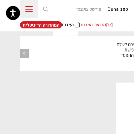
Duns 100
פורטל פיננסי
נפתח בכרטיסייה חדשה
הדואר האדום
ועידות
המהדורה הדיגיטלית
יכה לשלם
כישת
BASE: ההפסד
הרבעוני זינק ל-76