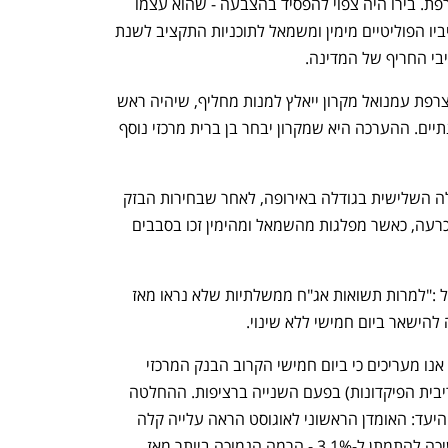
בהצבעת אי-אמון באספה הלאומית של צרפת. בירו היה צפוי להפסיד בהצבעה - שהוא עצמו 
יזם - לאחר שלא הצליח לזכות בתמיכת יריביו הפוליטיים מימין ומשמאל לתוכניות התקציב לשנת 
הפסד בהצבעת אי-האמון פירושו שנשיא צרפת עמנואל מקרון ייאלץ למנות מחליף, שיהיה ראש 
הממשלה החמישי של צרפת בפחות משנתיים. ההערכה היא שמקרון יבחר בן ברית מרכזי נוסף 
טלטלות פוליטיות וכלכליות שולטות בכלכלה השלישית בגודלה באירופה, לאחר שבחירות הבזק 
לפרלמנט בשנה שעברה הסתיימו ללא הכרעה, כאשר מפלגות מהשמאל ומהימין זכו בסבבים 
 עפר קליין ראש אגף כלכלה ומחקר בהראל :"למרות תשואות אג"ח ממשלתיות שלא נראו מאז 
"למרות העלייה בתשואות אג"ח באירופה, אנו מעריכים כי ביום חמישי הקרוב הבנק המרכזי 
בגוש היורו ישאיר את הריבית על 2.0% (ריבית הפיקדונות) בפעם השנייה ברציפות. ההחלטה 
נתמכת ביציבות האינפלציה סביב גבולות היעד: האומדן הראשוני לאוגוסט הראה עלייה קלה 
ל-2.1%, בעוד אינפלציית השירותים המשיכה להתמתן ל-3.1% - הרמה הנמוכה ביותר מאז 