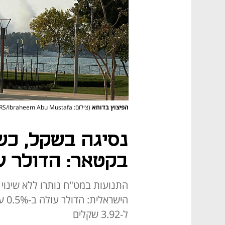
הפיצוץ בדוחא
(צילום: REUTERS/Ibraheem Abu Mustafa)
נסיגה בשקל, כ
בקטאר: הדולר על 3.34 שק
התנועות במט"ח נותרו ללא שינוי
היש
ל-3.92 שקלים