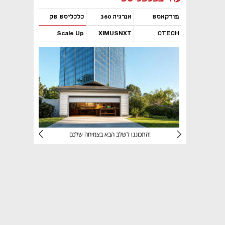
פודקאסט
אנרגיה 360
כלכליסט טק
Scale Up
XIMUSNXT
CTECH
נפתח בכרטיסייה חדשה
נפתח בכרטיסייה חדשה
נפתח בכרטיסייה חדשה
נפתח בכרטיסייה חדשה
יניהם
התכוננו לשלב הבא בצמיחה שלכם!