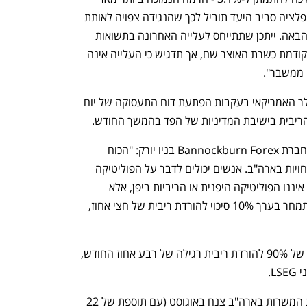
תחילת 2022. להערכתנו, התייצבות האינפלציה סביב היעד תוביל לכך שהנגידה צפויה לאותת 
כי הריבית תיוותר ללא שינוי גם בהחלטה הבאה. ייתכן שתתייחס לעלייה האחרונה בתשואות 
אג"ח של צרפת, במיוחד לנוכח כהונתה הקודמת כשרת האוצר שם, אך תדגיש כי העלייה אינה 
 ממשבר".
עם זאת, עיני השוק נותרו מופנות אל הדולר האמריקאי בעקבות הפתעת דוח התעסוקה של יום 
ריבית בישיבת המדיניות של הפד בהמשך החודש.
לדברי מארק צ’נדלר, האסטרטג הראשי בחברת Bannockburn Forex בניו יורק: "הכוח 
המניע בשוק המט"ח הוא הדולר וההתפתחויות בארה"ב. אנשים יכולים לדבר על הפוליטיקה 
היפנית, אבל מה שמניע את יחס הדולר/ין איננו הפוליטיקה היפנית או הריביות ביפן, אלא 
הריביות בארה"ב. עם העובדה שהשוק מתמחר בערך 10% סיכוי להורדת ריבית של חצי אחוז, 
חוזי הריבית על הפד מתמחרים הסתברות של 90% להורדת ריבית רגילה של רבע אחוז החודש, 
דוח התעסוקה מצביע על כך שקצב יצירת המשרות בארה"ב צנח באוגוסט (עם תוספת של 22 