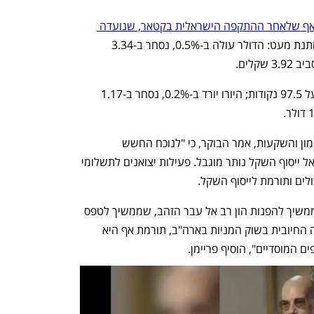
 אף שלאחר ההתקפה הישראלית בקטאר, שנועדה 
העלייה שלו מתמתנת מעט: הדולר עולה ב-0.5%, נסחר ב-3.34 
ם.   
בשווקים העולמיים, הדולר אינדקס יציב, על 97.5 נקודות; היורו יורד ב-0.2%, נסחר ב-1.17 
יוסי פריימן, מנכ"ל פריקו ניהול סיכונים, מימון והשקעות, אמר הבוקר, כי "לנוכח החשש 
מהתרחבות הלחימה בעזה, הרי שפוטנציאל ייסוף השקל נותר מוגבל. פעילות יצואנים לתשלומי 
לים ותורמת לייסוף השקל.
"החשש ממשבר בשוק האג"ח הסוברני, ממשיך להפנות הון רב אל עבר הזהב, שממשיך לטפס 
ונע לעבר רמת ה-3,700 לאונקיה. המגמה החיובית בשוק המניות בארה"ב, תורמת אף היא 
 המוסדיים", הוסיף פריימן.