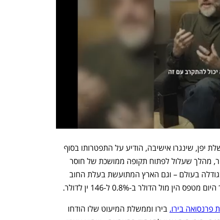
הין היפני נחלש אתמול לאחר שראש ממשלת יפן, שינגרו אישיבה, הודיע על התפטרותו בסוף 
השבוע. אישיבה אמר ביום ראשון כי יתפטר, מהלך שעלול לפתוח תקופה ממושכת של חוסר 
ודאות במדיניות עבור הכלכלה הרביעית בגודלה בעולם – וגם הארץ המתועשת בעלת החוב 
ין מול הדולר ב-0.8% ל-146 ין לדולר.
פרנסואה בירו.
 בירו וממשלת המיעוט שלו הודחו 