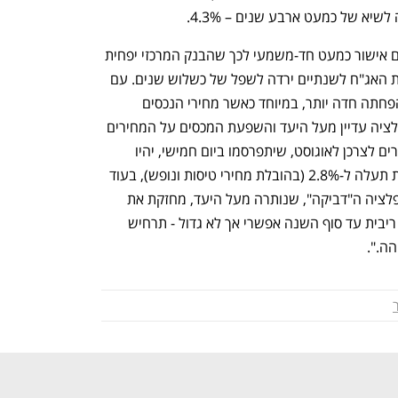
יא של כמעט ארבע שנים – 4.3%.
קליין: "נתוני שוק העבודה החלשים מהווים אישור כמעט חד-משמעי לכך שהבנק המרכזי יפחית 
את הריבית ביום רביעי הבא, כאשר תשואת האג"ח לשנתיים ירדה לשפל של כשלוש שנים. עם 
זאת, להערכתנו הנתונים אינם מצדיקים הפחתה חדה יותר, במיוחד כאשר מחירי הנכסים 
קרובים לשיא, אין עלייה בפיטורים, האינפלציה עדיין מעל היעד והשפעת המכסים על המחירים 
רק בתחילתה. לאור זאת, נתוני מדד המחירים לצרכן לאוגוסט, שיתפרסמו ביום חמישי, יהיו 
במוקד. ההערכות הן שהאינפלציה הכללית תעלה ל-2.8% (בהובלת מחירי טיסות ונופש), בעוד 
אינפלציית הליבה תיוותר סביב 3%. האינפלציה ה"דביקה", שנותרה מעל היעד, מחזקת את 
הערכתנו כי הסיכוי לראות שלוש הפחתות ריבית עד סוף השנה אפשרי אך לא גדול - תרחיש 
ה.".