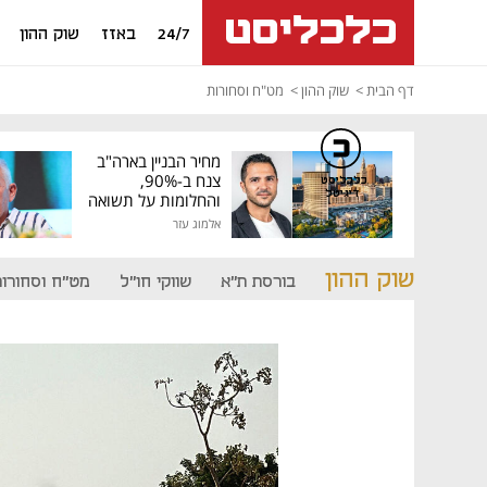
24/7
באזז
שוק ההון
דף הבית
שוק ההון
מט"ח וסחורות
מחיר הבניין בארה"ב
צנח ב-90%,
כלכליסט
דיגיטל
והחלומות על תשואה
גבוהה התנפצו
אלמוג עזר
שוק ההון
בורסת ת"א
שווקי חו"ל
מט"ח וסחורות