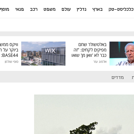
כלכליסט-טק
בארץ
נדל"ן
עולם
משפט
רכב
פנאי
מוסף
באלטשולר שחם
וויקס ממש
מפיקים לקחים: "זה
ביוקר על ר
כבר לא 'וואן מן' שואו
44
של גילעד"
אלמוג עזר
סופי שולמן
מיליון דולר
מדדים