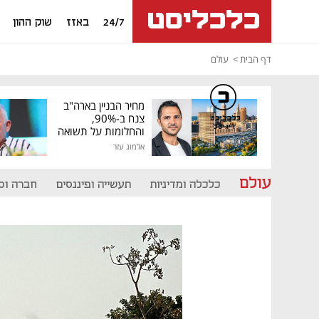
24/7
באזז
שוק ההון
דף הבית
עולם
מחיר הבניין בארה"ב
צנח ב-90%,
כלכליסט
דיגיטל
והחלומות על תשואה
גבוהה התנפצו
אלמוג עזר
עולם
כלכלה ומדיניות
תעשייה ופיננסים
חברה וס