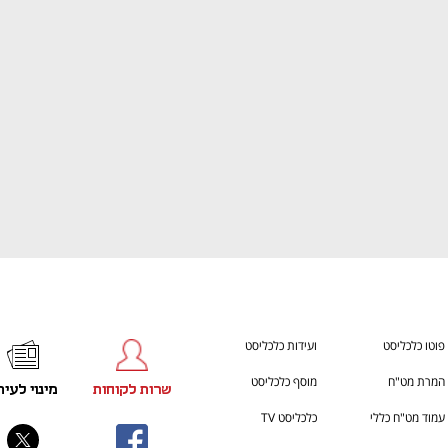
ענף במתח גבוה
מדברים כלכלה, עסקים ומה שב
פוטו כלכליסט
ועידות כלכליסט
המרת מט"ח
מוסף כלכליסט
שרות לקוחות
מינוי לעית
עמוד מט"ח כללי
כלכליסט TV