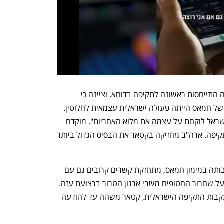
לשכת ראש הממשלה בנימין נתניהו מסרה התייחסות ראשונה לתקיפה בדוחא, וציינה כי 
"הפעולה היום נגד ראשי הטרור הבכירים של חמאס הייתה פעולה ישראלית עצמאית לחלוטין. 
ישראל יזמה אותה, ישראל ניהלה אותה וישראל לוקחת על עצמה את מלוא האחריות". מוקדם 
יותר דווח כי ממשל טראמפ עודכן לפני התקיפה. ארה"ב מחזיקה בקטאר את הבסיס הגדול ביותר 
קטאר, שספגה ביקורת חריפה עקב מעורבותה במימון חמאס, מתחזקת קשרים קרובים גם עם 
ארצות הברית, ומשמשת כמתווכת במו"מ על שחרור החטופים משבי ארגון הטרור ברצועת עזה. 
ערוץ "אל-ערביה" דיווח מפי מקורות כי בעקבות התקיפה הישראלית, קטאר משהה עד להודעה 