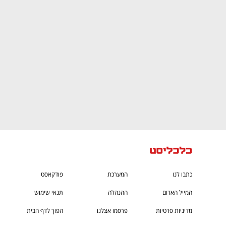
CTech – the
הבית של ההייטק הישראלי
כתבו לנו
המערכת
פודקאסט
המייל האדום
ההנהלה
תנאי שימוש
מדיניות פרטיות
פרסמו אצלנו
הפוך לדף הבית