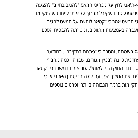
אמש דווח כי ראש ממשלת קטאר מוחמד א-ת'אני לחץ על מנהיגי חמאס "להגיב בחיוב" להצעה 
האחרונה של ממשל נשיא ארה"ב דונלד טראמפ. גורם שקיבל תדרוך על אותן שיחות שהתקיימו 
ביממה הקודמת בדוחא בין המתווכת לנציגי חמאס אמר כי "קטאר לוחצת על חמאס להגיב 
בחיוב להצעה האמריקנית האחרונה, שהועברה באמצעות מתווכים, ומטרתה להבטיח הסכם 
קטאר גינתה את התקיפה נגד צמרת חמאס בשטחה, ומסרה כי "פתחה בחקירה". בהודעה 
רשמית, טענה כי "התקיפה הישראלית הפחדנית כוונה לבניין מגורים, שבו היו כמה מחברי 
הלשכה המדינית של חמאס. זו אלימות בוטה נגד החוק הבינלאומי". עוד אמרו במשרד כי "קטאר 
לא תסבול את ההתנהגות הפזיזה הישראלית, את המשך הפגיעה שלה בביטחון האזורי או כל 
פעולה נגד ביטחונה וריבונותה. חקירות מתקיימות ברמה הגבוהה ביותר, ופרטים נוספים 