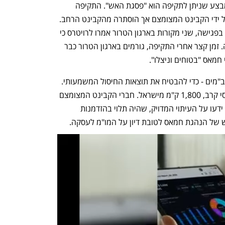
דרוויש, ראזי חמד ועיזאת א-רישק. שם המבצע שניתן לתקיפה הוא "פסגת האש". התקיפה 
תואמה מראש עם האמריקנים, ואושרה על ידי הקבינט המצומצם אך הוסתרה מהקבינט הרחב. 
בצל ההערכה כי בכירי חמאס נכחו ונפגעו בפגישה, שני מקורות בארגון הטרור אמרו לרויטרס כי 
משלחת המו"מ בדוחא שרדה את התקיפה. זמן קצר אחרי התקיפה, גורמים בארגון הטרור כבר 
חמאס "בטוחים וניצלו".
במבצע ההיסטורי בדוחא השתתפו גם כטב"מים - כדי להבטיח את תוצאות החיסול המשמעותי. 
ההפצצה בוצעה עם פצצות כבדות ממטוסי קרב, 1,800 ק"מ מישראל. חברי הקבינט המצומצם 
עודכנו מראש על הפעולה בדוחא - אך לא ידעו על העיתוי המדויק, שהיה תלוי בהזדמנות 
של הנהגת חמאס לטובת דיון על המו"מ לעסקה.