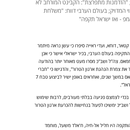
; "הזדמנות מתפרצת": הקבינט המורחב לא
י המדויק; בעולם הערבי דווח: "משלחת
פ - ואז ישראל תקפה"
פיצוצים נשמעו אחר הצהריים (ג') בבירת קטאר, דוחא, ועדי ראייה סיפרו כי עשן נראה מיתמר 
מעל רובע קטארה בעיר. בצל דיווחים על התקיפה בעולם הערבי, בכיר ישראלי אישר כי אכן 
בוצעה תקיפה בדוחא, שכוונה נגד בכירי חמאס. צה"ל ושב"כ מסרו מעט מאוחר יותר בהודעה 
משותפת כי חיל האוויר "תקף באופן ממוקד את צמרת הנהגת ארגון הטרור", והדגישו כי "חברי 
ההנהגה שהותקפו הובילו את פעילות חמאס במשך שנים, ואחראים באופן ישיר לביצוע טבח 7 
אל". 
עוד נמסר כי "טרם התקיפה ננקטו צעדים בכדי לצמצם פגיעה בבלתי מעורבים, לרבות שימוש 
בחימוש מדויק ומידע מודיעיני נוסף. צה״ל ושב״כ ימשיכו לפעול בנחישות להכרעת ארגון הטרור 
לפי דיווחים, מי שנכחו בפגישה בדוחא שהותקפה היו חליל אל-חיה, ח'אלד משעל, מוחמד 