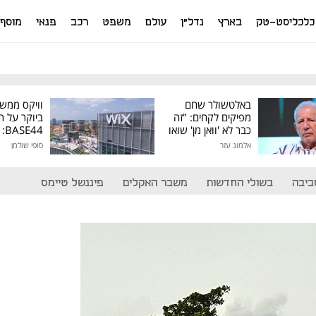
כלכליסט-טק
בארץ
נדל"ן
עולם
משפט
רכב
פנאי
מוסף
באלטשולר שחם
וויקס ממש
מפיקים לקחים: "זה
ביוקר על ר
כבר לא 'וואן מן' שואו
44
של גילעד"
אלמוג עזר
סופי שולמן
מיליון דולר
ביבה
בשולי החדשות
משבר האקלים
פיננשל טיימס