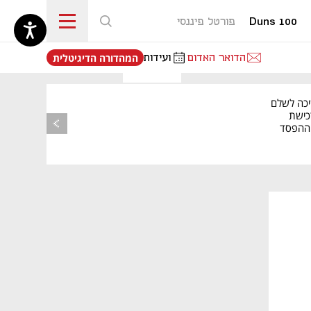
Duns 100
פורטל פיננסי
נפתח בכרטיסייה חדשה
הדואר האדום
ועידות
המהדורה הדיגיטלית
יכה לשלם
כישת
BASE: ההפסד
הרבעוני זינק ל-76