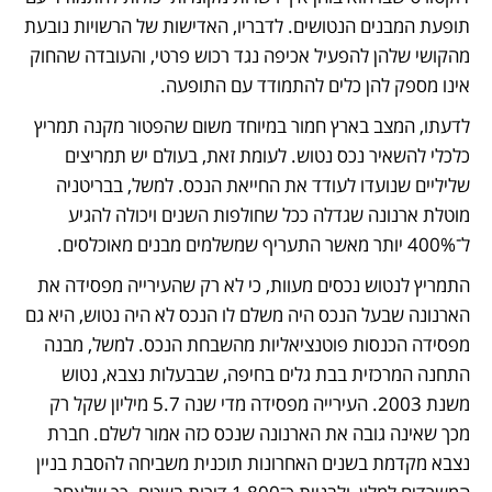
תופעת המבנים הנטושים. לדבריו, האדישות של הרשויות נובעת 
מהקושי שלהן להפעיל אכיפה נגד רכוש פרטי, והעובדה שהחוק 
אינו מספק להן כלים להתמודד עם התופעה.
לדעתו, המצב בארץ חמור במיוחד משום שהפטור מקנה תמריץ 
כלכלי להשאיר נכס נטוש. לעומת זאת, בעולם יש תמריצים 
שליליים שנועדו לעודד את החייאת הנכס. למשל, בבריטניה 
מוטלת ארנונה שגדלה ככל שחולפות השנים ויכולה להגיע 
ל־400% יותר מאשר התעריף שמשלמים מבנים מאוכלסים.
התמריץ לנטוש נכסים מעוות, כי לא רק שהעירייה מפסידה את 
הארנונה שבעל הנכס היה משלם לו הנכס לא היה נטוש, היא גם 
מפסידה הכנסות פוטנציאליות מהשבחת הנכס. למשל, מבנה 
התחנה המרכזית בבת גלים בחיפה, שבבעלות נצבא, נטוש 
משנת 2003. העירייה מפסידה מדי שנה 5.7 מיליון שקל רק 
מכך שאינה גובה את הארנונה שנכס כזה אמור לשלם. חברת 
נצבא מקדמת בשנים האחרונות תוכנית משביחה להסבת בניין 