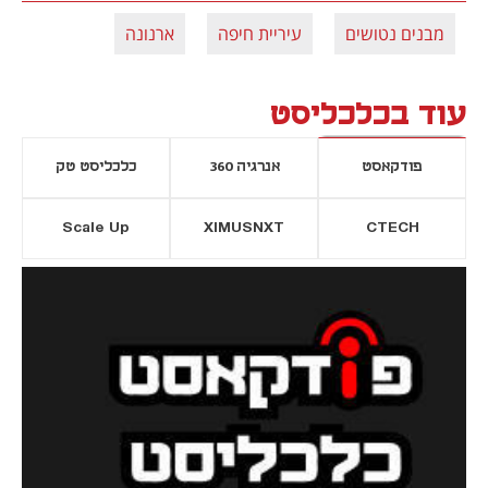
מבנים נטושים
עיריית חיפה
ארנונה
עוד בכלכליסט
פודקאסט
אנרגיה 360
כלכליסט טק
Scale Up
XIMUSNXT
CTECH
יסייה חדשה
נפתח בכרטיסייה חדשה