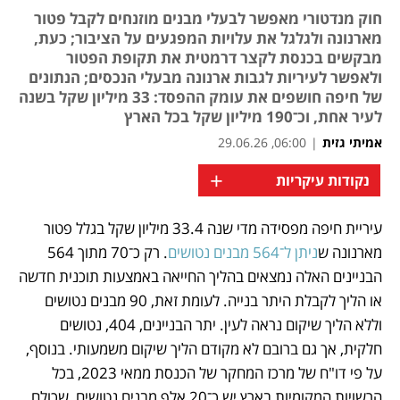
חוק מנדטורי מאפשר לבעלי מבנים מוזנחים לקבל פטור
מארנונה ולגלגל את עלויות המפגעים על הציבור; כעת,
מבקשים בכנסת לקצר דרמטית את תקופת הפטור
ולאפשר לעיריות לגבות ארנונה מבעלי הנכסים; הנתונים
של חיפה חושפים את עומק ההפסד: 33 מיליון שקל בשנה
לעיר אחת, וכ־190 מיליון שקל בכל הארץ
אמיתי גזית
|
06:00, 29.06.26
+
נקודות עיקריות
עיריית חיפה מפסידה מדי שנה 33.4 מיליון שקל בגלל פטור 
נפתח בכרטיסייה חדשה
מארנונה ש
ניתן ל־564 מבנים נטושים
. רק כ־70 מתוך 564 
הבניינים האלה נמצאים בהליך החייאה באמצעות תוכנית חדשה 
או הליך לקבלת היתר בנייה. לעומת זאת, 90 מבנים נטושים 
וללא הליך שיקום נראה לעין. יתר הבניינים, 404, נטושים 
חלקית, אך גם ברובם לא מקודם הליך שיקום משמעותי. בנוסף, 
על פי דו"ח של מרכז המחקר של הכנסת ממאי 2023, בכל 
הרשויות המקומיות בארץ יש כ־20 אלף מבנים נטושים, שכולם 