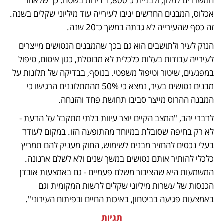
המשרדים למלון, ולבניית כ־1,800 דירות בשטח. כך שלאחר 
אכלוס, המבנים החדשים יניבו לעירייה עוד מיליוני שקלים בשנה. 
זה כסף שהעירייה לא גבתה במשך כ־20 שנה.
הנזק לעיר ולתושבים הוא גם בכך שהמבנים הנטושים מייצרים 
לעירייה עבודות בעלות כלכלית לא מבוטלת, כגון איטום, טיפול 
במפגעים, שיטור וטיפול משפטי. בנוסף, בבדיקה של תלונות על 
מבנים נטושים בעיר, נמצא כי 50% מהמתלוננים הרגישו כי 
המבנה ההרוס מייצר סביבו תחושת פחד והזנחה.
לדברי יהב, "המצב הקיים יוצר עיוות בלתי מתקבל על הדעת - 
לא רק בחיפה שסובלת במיוחד מהתופעה הזו. במקום לעודד 
בעלי נכסים להחזיר מבנים לשימוש, החוק מעניק להם תמריץ 
כלכלי להותיר אותם נטושים במשך שנים ולא לשלם ארנונה. 
המשמעות היא שהציבור משלם פעמיים - גם באמצעות אובדן 
הכנסות של עשרות מיליוני שקלים לרשות המקומית וגם 
באמצעות פגיעה בביטחון, באיכות החיים ובפיתוח העירוני".
תגיות