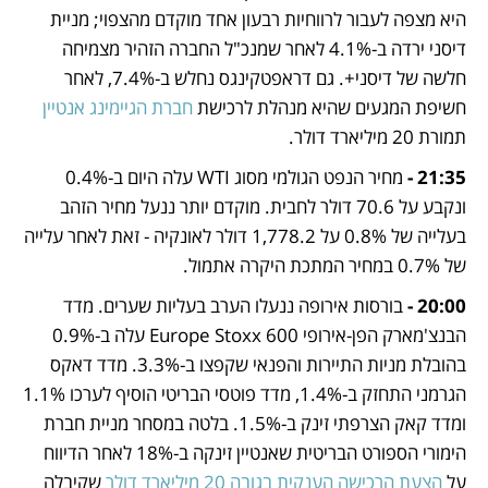
היא מצפה לעבור לרווחיות רבעון אחד מוקדם מהצפוי; מניית 
דיסני ירדה ב-4.1% לאחר שמנכ"ל החברה הזהיר מצמיחה 
חלשה של דיסני+. גם דראפטקינגס נחלש ב-7.4%, לאחר 
חשיפת המגעים שהיא מנהלת לרכישת 
חברת הגיימינג אנטיין
תמורת 20 מיליארד דולר.
21:35 -
 מחיר הנפט הגולמי מסוג WTI עלה היום ב-0.4% 
ונקבע על 70.6 דולר לחבית. מוקדם יותר ננעל מחיר הזהב 
בעלייה של 0.8% על 1,778.2 דולר לאונקיה - זאת לאחר עלייה 
של 0.7% במחיר המתכת היקרה אתמול.
20:00 -
 בורסות אירופה ננעלו הערב בעליות שערים. מדד 
הבנצ'מארק הפן-אירופי Europe Stoxx 600 עלה ב-0.9% 
בהובלת מניות התיירות והפנאי שקפצו ב-3.3%. מדד דאקס 
הגרמני התחזק ב-1.4%, מדד פוטסי הבריטי הוסיף לערכו 1.1% 
ומדד קאק הצרפתי זינק ב-1.5%. בלטה במסחר מניית חברת 
הימורי הספורט הבריטית שאנטיין זינקה ב-18% לאחר הדיווח 
על 
הצעת הרכישה הענקית בגובה 20 מיליארד דולר
 שקיבלה 