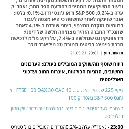
המסחר התנהל על רקע החששות מקריסת אוורגרנד,
ובעוד המשקיעים ממתינים להודעת הפד מחר; נאסד"ק
עלה ב-0.2%, S&P 500 ודאו ג'ונס ירדו ב-0.1%; בלטו:
אובר שזינקה לאחר שחשפה כי היא מצפה לעבור
לרווחיות מוקדם מהצפוי; דיסני שירדה ב-4.1% לאחר
שמנכ"ל החברה הזהיר מצמיחה חלשה של דיסני;
ודראפטקינגס שנחלשה ב-7.4%, על רקע מו"מ לרכישת
חברת גיימינג בריטית תמורת 20 מיליארד דולר
חדשות חוץ
|
23:01, 21.09.21
דיווח שוטף מהשווקים המובילים בעולם: העדכונים 
נפתח בכרטיסייה חדשה
נפתח בכרטיסייה חדשה
נפתח בכרטיסייה חדשה
נפתח בכרטיסייה חדשה
נפתח בכרטיסייה חדשה
נפתח בכרטיסייה חדשה
נפתח בכרטיסייה חדשה
החשובים, המניות הבולטות, איגרות החוב ועדכוני 
האנליסטים  
ניקיי 225
שנחאי
האנג סנג
CAC 40
DAX 30
FTSE 100
דאו 
ג'ונס
S&P 500
נאסד"ק 100
הצטרפו לעדכונים שוטפים בערוץ הטלגרם של מדור שוק ההון 
בכלכליסט
23:00 -
 נאסד"ק עלה ב-0.2%המדדים המובילים בוול סטריט 