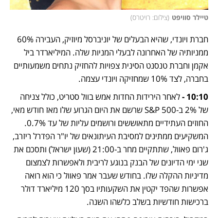
טיילר סוויפט
(
צילום: רויטרס
)
חברת ויונדי, שהיא הבעלים של יוניברסל מיוזיק, העבירה 60% 
ממניותיה של האחרונה לבעלי המניות שלה. המיליארדר ביל 
אקמן וחברת טנסנט הסינית צפויות להחזיק נתחים משמעותיים 
בחברה, לצד 10% שמחזיקה ויונדי עצמה.
10:10 -
 לאחר הירידות החדות אמש בוול סטריט, כולל צניחה 
של 2% ב-S&P 500 שרשם את היום הגרוע שלו מאז חודש מאי, 
החוזים העתידיים מתאוששים ורושמים עליות של עד 0.7%. 
המשקיעים ממתינים למסיבת העיתונאים של יו"ר הפדרל ריזרב, 
ג'רום פאוול, שתתקיים מחר ב-21:00 (שעון ישראל) ותסכם את 
שני ימי הדיונים של הבנק בנוגע לריבית ולאפשרות לצמצום 
מדיניות ההקלה שלו. בחודש שעבר אמר פאוול כי הוא רואה 
אפשרות שהפד יקטין את השקעותיו בסך 120 מיליארד דולר 
ברכישות חודשיות בשלב כלשהו השנה.