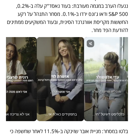
ננעלו הערב במגמה מעורבת: בעוד נאסד"ק עלה ב-0.2%, 
S&P 500 ודאו ג'ונס ירדו ב-0.1%. מסחר התנהל על רקע 
החששות מקריסת אוורגרנד הסינית, ובעוד המשקיעים ממתינים 
להודעת הפד מחר.
כלכליסט דיגיטל "חינוך הוא המשימה של החיים שלי"_v
בתפקידים כאלה אי אפשר לחכות: אושרת לוי מניעה השקעות ענק מהטלפון_v
אני לא צריכה את המשרד:
בלטו במסחר: מניית אובר שזינקה ב-11.5% לאחר שחשפה כי 