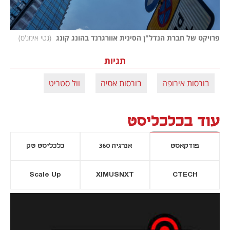
פרויקט של חברת הנדל"ן הסינית אוורגרנד בהונג קונג 
(
גטי אימג'ס
)
תגיות
בורסות אירופה
בורסות אסיה
וול סטריט
עוד בכלכליסט
פודקאסט
אנרגיה 360
כלכליסט טק
Scale Up
XIMUSNXT
CTECH
יסייה חדשה
נפתח בכרטיסייה חדשה