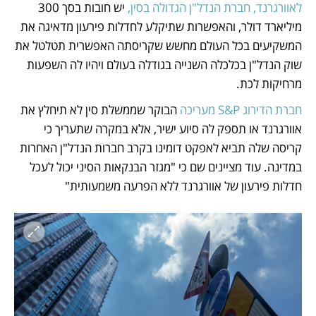
לאוורגרנד, חברת הנדל"ן הגדולה בסין,
 יש חובות בסך 300 
מיליארד דולר, והאפשרות שתיקלע לחדלות פירעון מדאיגה את 
המשקיעים בכל העולם מחשש שקריסתה האפשרית תטלטל את 
שוק הנדל"ן בכלכלה השנייה בגודלה בעולם ויהיו לה השפעות 
מרחיקות לכת. 
חברת הדירוג S&P מעריכה
 הבוקר שממשלת סין לא תיחלץ את 
אוורגרנד או תספק לה סיוע ישיר, אלא במקרה שתעריך כי 
קריסה שלה תביא לאפקט דומינו בקרב חברות הנדל"ן האחרות 
במדינה. עוד מציינים שם כי "מגזר הבנקאות הסיני יכול לעכל 
חדלות פירעון של אוורגרנד ללא הפרעה משמעותית"