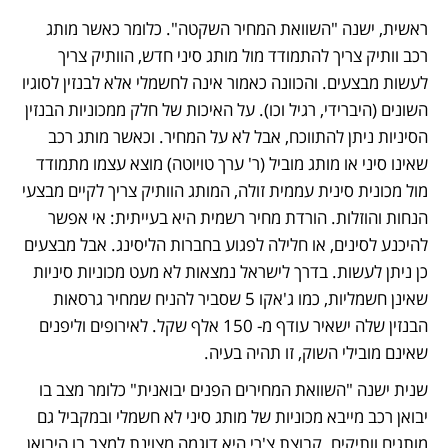
ראשית, ישנה "השוואת המחיר השקטה". כלומר כאשר מותג 
רכב וותיק צריך להתמודד מול מותג סיני חדש, הוותיק צריך 
לעשות מבצעים. והכוונה כאמור אינה לחשמלי אלא לבנזין לסוגיו 
השונים (היברידי, רגיל וכו). על האיכות של חלק ממכוניות הבנזין 
הסיניות ניתן להתווכח, אבל לא על המחיר. וכאשר מותג רכב 
שאינו סיני או מותג מוביל (ר' ערך טויוטה) מוצא עצמו מתמודד 
מול מכונית סינית עממית זולה, המותג הוותיק צריך לקיים מבצעי 
הנחות והוזלות. הורדת מחיר רשמית היא בעייתית: אי אפשר 
להיכנע לסינים, או חלילה לפגוע בחברות הליסינג. אבל מבצעים 
כן ניתן לעשות. בדרך לישראל נמצאות לא מעט מכוניות סיניות 
שאינן חשמליות, כמו ג'אקו 5 שסביר להניח שמחיר גרסאות 
הבנזין שלה ישאיר עודף מ- 150 אלף שקל. לאירופים וליפנים 
שאינם מובילי השוק, זו תהיה בעיה.
שנית ישנה "השוואת המחירים הפנים יבואנית" כלומר מצב בו 
יבואן רכב מייבא מכוניות של מותג סיני לא חשמלי ובמקביל גם 
מותגים וותיקים. קבוצת צ'רי היא דוגמה מצוינת למצב בו היבואן 