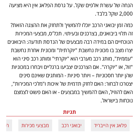
הנחה של עשרת אלפים שקל. על גרסת הפלאג אין היא מציעה 
2,000 שקל בלבד.
כמה זמן יבואני הרכב יוכלו להמשיך ולתחזק את ההצגה הזאת? 
זה תלוי ביבואנים, בצרכנים ובעיתוי. תכל'ס, מבצעי המכירות 
הנוכחיים הם במידה רבה מבצעים של הנדסת תודעה: היבואנים 
יצרו מצב בו מכונית נחשבת "יוקרתית" ומכונית אחרת נחשבת 
"עממית", מותג רכב מערבי הוא "יוקרתי" ומותג רכב סיני הוא 
"זול, או "יוקרה". אם הצרכנים יצביעו ברגליים ויבחרו במכוניות 
שהן יותר חסכוניות – ויותר סיניות - המותגים שאינם סינים 
יצטרכו לבחור: האם לחזק תדמית של איכות ו"מלכי המכירות", 
האם להוזיל, האם להמשיך במבצעים - או האם פשוט לצמצם 
נוכחות בישראל.
תגיות
פלאג אין הייבריד
יבואני רכב
מבצעי מכירות
רכב 