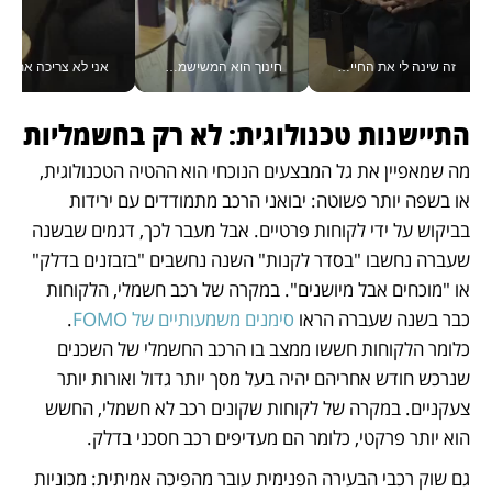
זה שינה לי את החיים: איך עידו איז'ק הופך את הסמארטפון לכלי צילום מקצועי_v
חינוך הוא המשישמה של החיים שלי - V
אני לא צריכה את המשרד:
התיישנות טכנולוגית: לא רק בחשמליות
מה שמאפיין את גל המבצעים הנוכחי הוא ההטיה הטכנולוגית, 
או בשפה יותר פשוטה: יבואני הרכב מתמודדים עם ירידות 
בביקוש על ידי לקוחות פרטיים. אבל מעבר לכך, דגמים שבשנה 
שעברה נחשבו "בסדר לקנות" השנה נחשבים "בזבזנים בדלק" 
או "מוכחים אבל מיושנים". במקרה של רכב חשמלי, הלקוחות 
כבר בשנה שעברה הראו 
סימנים משמעותיים של FOMO
. 
כלומר הלקוחות חששו ממצב בו הרכב החשמלי של השכנים 
שנרכש חודש אחריהם יהיה בעל מסך יותר גדול ואורות יותר 
צעקניים. במקרה של לקוחות שקונים רכב לא חשמלי, החשש 
הוא יותר פרקטי, כלומר הם מעדיפים רכב חסכני בדלק. 
גם שוק רכבי הבעירה הפנימית עובר מהפיכה אמיתית: מכוניות 