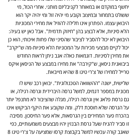
יחשף במוקדם או במאוחר לקניבליזם מותגי. אחרי הכול, מי 
ששולט בתמחור ובמיצוב וקובע מי יהיה זול ומי יהיה יקר הוא 
היבואן עצמו. הפתרון אינו חלילה להוזיל את מחירי המכוניות 
הלא סיניות, אלא לבצע בהן "חיזוק תדמית". אבל כאן יש בעיה: 
היבואן לא יכול להסביר לציבור שהסיני שלו פחות איכותי, הוא כן 
יכול לקיים מבצעי מכירות על המכוניות הלא סיניות-מה ש"יקרב" 
את מחירן לסיניות. דוגמאות כאלה אגב ניתן לראות החודש 
ביבואנית ניסאן, ש"קירבה" את מחירו במבצע של הניסאן איקס 
טרייל למחירו של צ'רי טיגו 8 שהיא מייבאת.
שלישית, ישנה "ההשוואה הטכנולוגית". יבואן רכב שיש לו 
מכונית במספר דגמים, למשל גרסה היברידית וגרסה רגילה, או 
גם גרסת פלאג אין וגרסה רגילה, מגלה שהציבור לא מתנפל יותר 
על הגרסה שלא חוסכת דלק. ומה שקובע את היקף הביקוש אינו 
בהכרח פער המחירים בין הגרסאות, אלא פער החיסכון. מסיבה 
זו סביר להניח שעל גרסת הבנזין יהיו מבצעים משמעותיים, כפי 
שאגב קורה עכשיו למשל בקבוצת קרסו שמציעה על צ'רי טיגו 8 