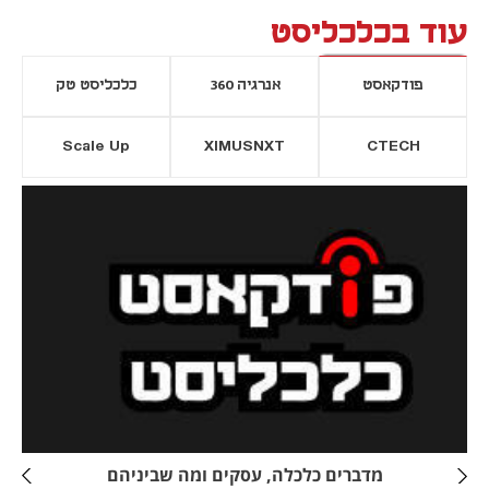
עוד בכלכליסט
פודקאסט
אנרגיה 360
כלכליסט טק
Scale Up
XIMUSNXT
CTECH
יסייה חדשה
נפתח בכרטיסייה חדשה
מדברים כלכלה, עסקים ומה שביניהם