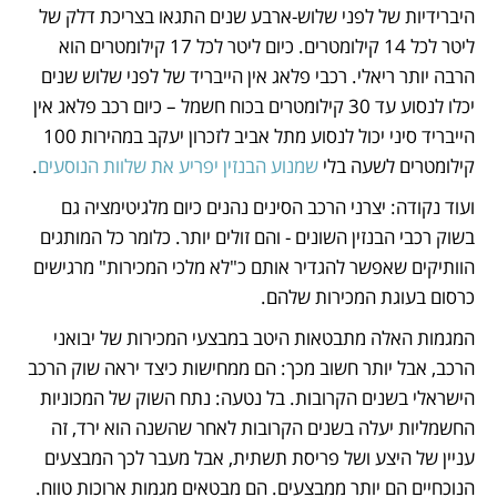
היברידיות של לפני שלוש-ארבע שנים התגאו בצריכת דלק של 
ליטר לכל 14 קילומטרים. כיום ליטר לכל 17 קילומטרים הוא 
הרבה יותר ריאלי. רכבי פלאג אין הייבריד של לפני שלוש שנים 
יכלו לנסוע עד 30 קילומטרים בכוח חשמל – כיום רכב פלאג אין 
הייבריד סיני יכול לנסוע מתל אביב לזכרון יעקב במהירות 100 
קילומטרים לשעה בלי 
שמנוע הבנזין יפריע את שלוות הנוסעים
. 
ועוד נקודה: יצרני הרכב הסינים נהנים כיום מלגיטימציה גם 
בשוק רכבי הבנזין השונים - והם זולים יותר. כלומר כל המותגים 
הוותיקים שאפשר להגדיר אותם כ"לא מלכי המכירות" מרגישים 
כרסום בעוגת המכירות שלהם.
המגמות האלה מתבטאות היטב במבצעי המכירות של יבואני 
הרכב, אבל יותר חשוב מכך: הם ממחישות כיצד יראה שוק הרכב 
הישראלי בשנים הקרובות. בל נטעה: נתח השוק של המכוניות 
החשמליות יעלה בשנים הקרובות לאחר שהשנה הוא ירד, זה 
עניין של היצע ושל פריסת תשתית, אבל מעבר לכך המבצעים 
הנוכחיים הם יותר ממבצעים. הם מבטאים מגמות ארוכות טווח.