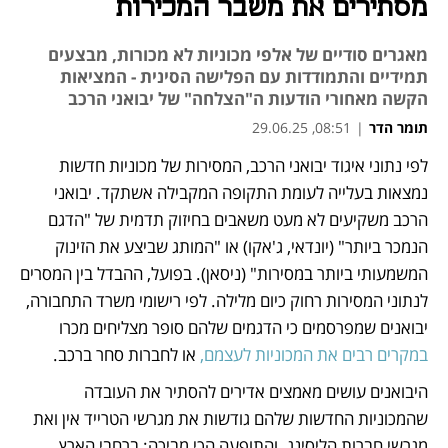
מסתירים את משבר המכירות
מאגרים סודיים של אלפי מכוניות לא מכורות, מבצעים
תמידיים והתמודדות עם הפלישה הסינית - המציאות
הקשה מאחורי הודעות ה"הצלחה" של יבואני הרכב
תומר הדר
|
08:51, 29.06.25
לפי נתוני איגוד יבואני הרכב, המסירות של מכוניות חדשות 
נפתח בכרטיסייה חדשה
נפתח בכרטיסייה חדשה
נפתח בכרטיסייה חדשה
נפתח בכרטיסייה חדשה
נפתח בכרטיסייה חדשה
נמצאות בעלייה לעומת התקופה המקבילה אשתקד. יבואני 
הרכב משקיעים לא מעט משאבים בחיזוק תדמית של "הדגם 
הנמכר ביותר" (יונדאי, ג'אקו) או "המותג שביצע את הזינוק 
המשמעותי ביותר במסירות" (ניסאן). בפועל, ההבדל בין המסרים 
לנתוני המסירות רחוק כיום מלילה. לפי רישומי משרד התחבורה, 
יבואנים שמפרסמים כי הדגמים שלהם סופר מצליחים מכרו 
במקרים רבים את המכוניות לעצמם,
 או לחברות סחר ברכב. 
היבואנים עושים מאמצים אדירים להסתיר את העובדה 
שהמכוניות החדשות שלהם גודשות את מגרשי הטרייד אין ואת 
מגרשי חברות הליסינג. והתופעה הכי מביכה: ברחבי הארץ 