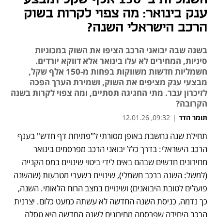
ענק בינואר: מה צפוי לקרות בשוק
הרכב הישראלי השנה?
בשנה שבה יבואני הרכב הציפו את השוק במכוניות
סיניות, המחירים לא עלו בינואר אלא דווקא יורדים.
חשמליות חדשות משווקות בפחות מ-150 אלף שקל,
מבצעי ענק מציפים את השוק, ושמירת הערך הפכה
לזיכרון עבר. מתי החגיגה תסתיים, ומה צפוי לקרות בשנה
הקרובה?
תומר הדר
|
09:32, 12.01.26
תחילת שנה נחשבת באופן מסורתי ל"פתיחת דף חדש" בענף 
נפתח בכרטיסייה חדשה
נפתח בכרטיסייה חדשה
נפתח בכרטיסייה חדשה
נפתח בכרטיסייה חדשה
נפתח בכרטיסייה חדשה
נפתח בכרטיסייה חדשה
נפתח בכרטיסייה חדשה
הרכב הישראלי: בדרך כלל יבואני הרכב מפרסמים בינואר 
מחירונים חדשים שבהם באים לידי ביטוי שינויים במס הקנייה 
(למשל: השנה ברכב חשמלי), שינויים בשערי מטבעות (שהשנה 
פועלים לטובת היבואנים) ושינויים במצב הרוח הלאומי. השנה, 
כך נדמה, כניסת השנה החדשה לא עשתה כמעט כלום. יצרנית 
הרכב היחידה שפרסמה מחירונים לשנה החדשה היא טסלה 