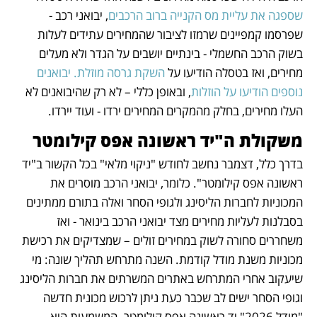
שספגה את עליית מס הקנייה ברוב הרכבים
, יבואני רכב - 
שפרסמו קמפיינים שרמזו לציבור שהמחירים עתידים לעלות 
בשוק הרכב החשמלי - בינתיים יושבים על הגדר ולא מעלים 
מחירים, ואז בטסלה הודיעו על 
השקת גרסה מוזלת.
יבואנים 
נוספים הודיעו על הוזלות
, ובאופן כללי – לא רק שהיבואנים לא 
העלו מחירים, בחלק מהמקרים המחירים ירדו - ועוד יירדו.
משקולת ה"יד ראשונה אפס קילומטר
בדרך כלל, דצמבר נחשב לחודש "ניקוי מלאי" בכל הקשור ב"יד 
ראשונה אפס קילומטר". כלומר, יבואני הרכב מוסרים את 
המכוניות לחברות הליסינג ולגופי הסחר ואלה בתורם ממתינים 
בסבלנות לעליות מחירים מצד יבואני הרכב בינואר - ואז 
משחררים סחורה לשוק במחירים זולים – שמצדיקים את רכישת 
מכוניות משנת מודל קודמת. השנה מתרחש תהליך שונה: מי 
שיעקוב אחרי המתרחש באתרים המשרתים את חברות הליסינג 
וגופי הסחר ישים לב שכבר כעת ניתן לרכוש מכונית חדשה 
"מודל 2026" יד ראשונה אפס קילומטר. המשמעות היא 