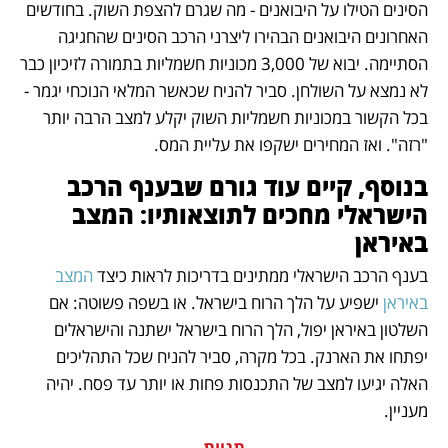
הסינים הטילו על היבואנים - מה שגרם להצפת השוק. בחודשים 
האחרונים היבואנים הבהירו ליצרני הרכב הסינים שהחגיגה 
הסתיימה. יבוא של 3,000 מכוניות חשמליות בתמורה לזיכיון כבר 
לא נמצא על השולחן. סביר להניח שכאשר המלאי הנוכחי יגמר - 
בכל הקשור במכוניות חשמליות השוק יקלע למצב הרבה יותר 
"רזה". ואז המחירים ישקפו את עליית המס. 
בנוסף, קיים עוד גורם שבענף הרכב 
הישראלי מחכים לתוצאותיו: המצב 
באיראן
בענף הרכב הישראלי ממתינים בדריכות לראות כיצד 
המצב 
באיראן
 ישפיע על הלך הרוח בישראל. או בשפה פשוטה: אם 
השלטון באיראן יפול, הלך הרוח בישראל ישתנה והישראלים 
יפתחו את הארנק. בכל מקרה, סביר להניח שכל התהליכים 
האלה יגיעו למצב של התכנסות פחות או יותר עד פסח. יהיה 
מעניין.
תגיות