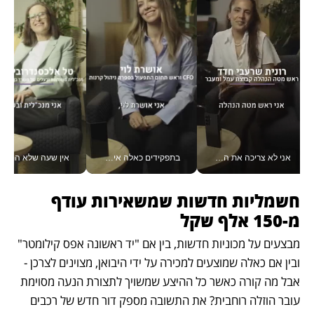
אני לא צריכה את המשרד: רונית שרעבי-חדד מנהלת ארגון של 30000 עובדים מכל מקום_v
בתפקידים כאלה אי אפשר לחכות: אושרת לוי מניעה השקעות ענק מהטלפון_v
אין שעה שלא התעסקתי במשבר - טל אלכסנדרוביץ’ שגב מנהלת משברים
חשמליות חדשות שמשאירות עודף 
מ-150 אלף שקל
מבצעים על מכוניות חדשות, בין אם "יד ראשונה אפס קילומטר" 
ובין אם כאלה שמוצעים למכירה על ידי היבואן, מצוינים לצרכן - 
אבל מה קורה כאשר כל ההיצע שמשויך לתצורת הנעה מסוימת 
עובר הוזלה רוחבית? את התשובה מספק דור חדש של רכבים 