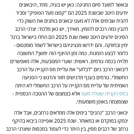
ובאשר למועד סיום החגיגה: כאן יש בעיה. מחד, היבואנים 
יודעים היטב שבשנת 2025 הם "קפצו מעל הפופיק" וסביר 
להניח שבימים אלה לא מעט יבואנים בוחנים את השוק כדי 
להבין כמה רכבים להזמין. מאידך, יש כאן מלכוד: יצרני הרכב 
הסינים יודעים היטב שאת שנת 2025 הם החלו בישראל ברגל 
ימין ובחוזקה. והם ידרשו מנציגיהם בישראל לשמר מומנטום - 
כלומר לבצע הזמנות. כמה זמן ההיצף הזה ימשך? התשובה 
תלויה בכמה גורמים. ראשית: שערי המטבעות, אלה מאפשרים 
ליבואני הרכב כיום "לבלוע" את עליית מס הקנייה על הרכב 
החשמלי. גורמים בענף מדגישים חזור והדגש כי הפגיעה 
האמיתית של עליית מס הקנייה על הרכב החשמלי לא היתה 
במס הקנייה שעלה מעט 
אלא בצמצום של ההטבה הכספית - 
שצומצמה באופן משמעותי. 
יבואני הרכב "נהנים" בימים אלה ממלאים נרחבים, אבל אלה 
ינמקו במוקדם או במאוחר. שנת 2025 אופיינה ביבוא בהיקף 
נרחב של רכבים מסין, בין היתר כדי לעמוד במכסות שיצרני הרכב 