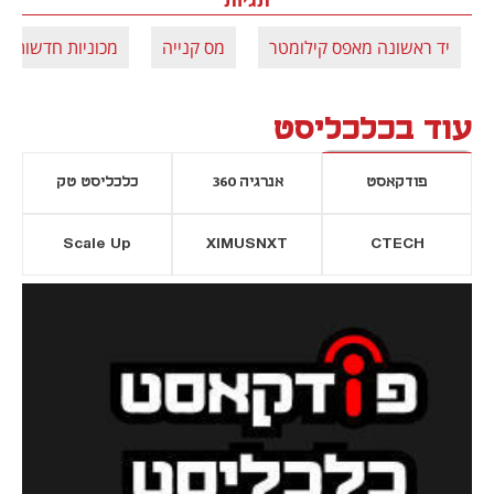
יד ראשונה מאפס קילומטר
מס קנייה
מכוניות חדשות
עוד בכלכליסט
פודקאסט
אנרגיה 360
כלכליסט טק
Scale Up
XIMUSNXT
CTECH
יסייה חדשה
נפתח בכרטיסייה חדשה