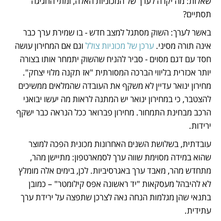
שאלות: מה יקרה לערך של המכוניות האלה, ומתי החגיגה 
תסתיים? 
באשר לערך: השוק מסתגל למצב חדש - בו שמירת ערך כבר 
אינה תורה מסיני. 
ערכן של מכוניות צולל
 וגם אם המחירון עושה 
חסד עם דגם מסוים - סביר להניח שהשוק יתמחר אותו בצורה 
יותר אכזרית בליווי הברכה המסורתית "אז תקנה מלוי יצחק". 
מחירון ינואר עדיין לא משקף את העובדה שהמלאים ממשיכים 
להצטבר, כי במחירון ינואר יש המתנה לראות מה יעשו יבואני 
הרכב מבחינת התמחור. מחירון פברואר ככל הנראה כבר ישקף 
ירידות. 
עובדתית, בשלושת השנים האחרונות מכונית הפכה למוצר 
שהוא במידה מסוימת שווה ערך לסמארטפון: מתיישן מהר, 
מתחדש מהר, מאבד ערך באגרסיביות. לכן, בימים אלה מומלץ 
לא להיבהל מעסקאות "יד ראשונה אפס קילומטר" – כמובן 
בתנאי שהן מגלמות הנחה נאה לצרכן שתפצה על ירידת ערך 
עתידית. 