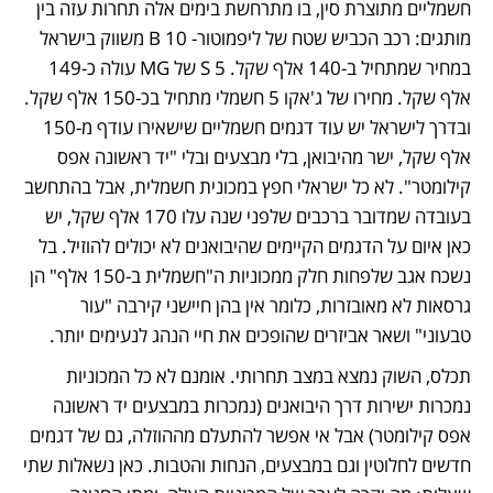
חשמליים מתוצרת סין, בו מתרחשת בימים אלה תחרות עזה בין 
מותגים: רכב הכביש שטח של ליפמוטור- 10 B משווק בישראל 
במחיר שמתחיל ב-140 אלף שקל. 5 S של MG עולה כ-149 
אלף שקל. מחירו של ג'אקו 5 חשמלי מתחיל בכ-150 אלף שקל. 
ובדרך לישראל יש עוד דגמים חשמליים שישאירו עודף מ-150 
אלף שקל, ישר מהיבואן, בלי מבצעים ובלי "יד ראשונה אפס 
קילומטר". לא כל ישראלי חפץ במכונית חשמלית, אבל בהתחשב 
בעובדה שמדובר ברכבים שלפני שנה עלו 170 אלף שקל, יש 
כאן איום על הדגמים הקיימים שהיבואנים לא יכולים להוזיל. בל 
נשכח אגב שלפחות חלק ממכוניות ה"חשמלית ב-150 אלף" הן 
גרסאות לא מאובזרות, כלומר אין בהן חיישני קירבה "עור 
טבעוני" ושאר אביזרים שהופכים את חיי הנהג לנעימים יותר.
תכלס, השוק נמצא במצב תחרותי. אומנם לא כל המכוניות 
נמכרות ישירות דרך היבואנים (נמכרות במבצעים יד ראשונה 
אפס קילומטר) אבל אי אפשר להתעלם מההוזלה, גם של דגמים 
חדשים לחלוטין וגם במבצעים, הנחות והטבות. כאן נשאלות שתי 