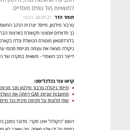
למשאיות מול גופים מוסדיים
תומר הדר
14:21, 30.07.21
כך מדווחים אמצעי תקשורת בארצות הברית
בלורדסטאון מוטורס הכושלת
לייצר רכב חשמלי - משאית במקרה של ניק
קראו עוד בכלכליסט:
מייסד ניקולה טרבור מילטון מכר מניות בחברה ב-49
מחשבות שניות: GM דחתה את השלמת עסקת ניקולה 
שתי תלונות על תקיפה מינית נגד מיי
נתפס על ידי אלון מאסק. מה שאגב לא מנ