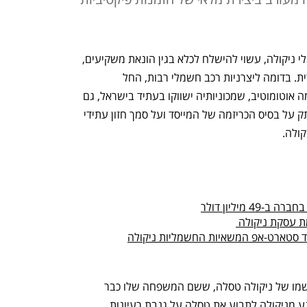
טרבור מילטון, מייסד יצרנית הרכב החשמלי ניקולה, עשוי להישלח לכלא בגין הונאת משקיעים, 
. בדומה ליצרניות רכב חשמלי רבות, החל 
 וכלה בקארמה אוטומוטיב, שמכוניותיה ישווקו בעתיד בישראל, גם 
ניקולה מצאה את עצמה מגייסת סכומי עתק על בסיס הכריזמה של המייסד ועל סמך חזון עתידי 
ולה. 
 מיליון דולר
סד סטארט-אפ המשאיות החשמליות ניקולה
השם "ניקולה" אינו מקרי. מדובר כמובן בשמו של ניקולה טסלה, ששם המשפחה שלו כבר 
ע מניקולה לתבוע את טסלה 
על גנבת רעיונות
. 