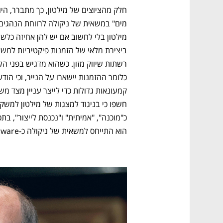
הוא התייחס למשאית של ניקולה כ-vapor ware, או בעברית: "עשן ומראות", כלומר תכסיס.