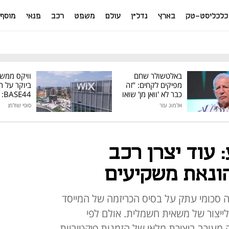
כלכליסט-טק
בארץ
נדל"ן
עולם
משפט
רכב
פנאי
מוסף
באלטשולר שחם
וויקס ממש
מפיקים לקחים: "זה
ביוקר על ר
כבר לא 'וואן מן' שואו
44
של גילעד"
אלמוג עזר
סופי שולמן
מיליון דולר
 עוד יצרן רכב
ונאת משקיעים
ה סכומי עתק על בסיס הכריזמה של המייסד
 לייצור של משאית חשמלית. אולם לפי
 מעורב ביצירת מלאי של הזמנות פיקטיביות