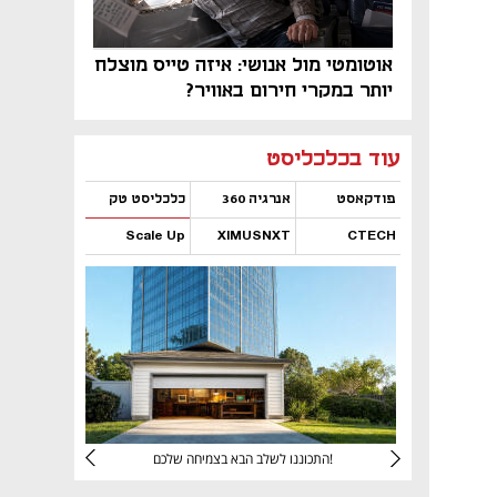
אוטומטי מול אנושי: איזה טייס מוצלח
יותר במקרי חירום באוויר?
נפתח בכרטיסייה חדשה
נפתח בכרטיסייה חדשה
נפתח בכרטיסייה חדשה
נפתח בכרטיסייה חדשה
נפתח בכרטיסייה חדשה
נפתח בכרטיסייה חדשה
עוד בכלכליסט
פודקאסט
אנרגיה 360
כלכליסט טק
Scale Up
XIMUSNXT
CTECH
נפתח בכרטיסייה חדשה
נפתח בכרטיסייה חדשה
נפתח בכרטיסייה חדשה
נפתח בכרטיסייה חדשה
יניהם
התכוננו לשלב הבא בצמיחה שלכם!