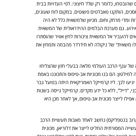
מושלמת, שלמעשה לא כללה את הרכיבים שהובטחו, כלומר רק שלד חיצוני. לפי העדויות בבית 
המשפט, במקום שבתא הנוסעים יותקנו מסכים, הותקנו טאבלטים פשוטים. במקום לוח שעונים, 
הותקן טאבלט ובו תמונות של שעוני מהירות ומדי מרחק וחום. מכיוון שלמשאית כלל לא היה 
מנוע עובד, היא נגררה אל הבמה לפני האירוע. גם מערכת הבלמים ההידראולית של המשאית 
לא עבדה בזמן האירוע, מה שדרש ממכונאים להעביר אל המשאית צינורות לחץ אוויר שהוסתרו 
בבמה מתחת למשאית, כדי לוודא שה"כאילו משאית" של ניקולה לא תידרדר מהבמה ותמחץ את 
המקרה של מילטון אינו ייחודי. ההיסטוריה של ענף הרכב העולמי מלאה בבעלי חזון שהצליחו 
ובכאלה שלא. רובם אגב הגיעו למצב דומה למילטון: הם בנו מכוניות אב-טיפוס והתכוננו באמת 
לראות את מכוניותיהם נוסעות, אם וכאשר יגיעו לכך. ליז קרמייקל האמריקאית היתה בפועל גבר 
- ג'רי קרמייקל, שהחליט לבנות רכב מהפכני, "דייל", ללא כל ידע מקדים. קרמייקל גייסה בשנות 
השבעים עשרות מיליוני דולרים, והצליחה אפילו לייצר מכונית אב-טיפוס, אך לאחר מכן היא 
ג'ון דלוריאן (שסדרה על אודותיו תעלה בקרוב בנטפליקס) נחשב לאחד מאבות תעשיית הרכב 
האמריקאית. אך רק לאחר פרישתו מן התעשייה המסורתית החליט לייצר את דלוריאן, מכונית 