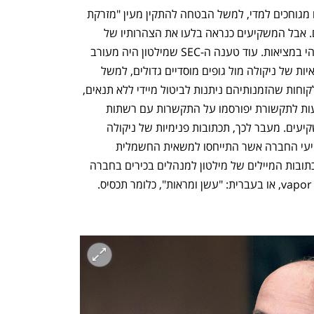
חלק מהציוצים של מילטון, כך מתברר, היו מגוחכים למדי, למשל הבטחה להתקין מעין "מזרקת 
מים" במשאית של ניקולה לרווחת הנהגים. אבל המשקיעים כנראה בלעו את הצהרותיו של 
מילטון בלי לחשוב אם יש להן אחיזה כלשהי במציאות. עוד טענה ה-SEC שמילטון היה מעורב 
ביצירת מלאי של הזמנות פיקטיביות למשאיות של ניקולה מול גופים מוסדיים גדולים, למשל 
רשתות שיווק מזון. כשהוא מדגיש בפני הלקוחות שהזמנותיהם ניתנות לביטול מיידי ללא תנאים, 
כלומר ההזמנות יישארו על הנייר, וכי הודעות לתקשורת יפורסמו על התקשרות עם רשתות 
קמעונאות גדולות כדי לייצר עניין מצד משקיעים. מעבר לכך, תכתובות פנימיות של ניקולה 
חשפו כי בניגוד למצגות של מילטון למשקיעי החברה אשר התייחסו למשאית החשמלית 
כ"מוכנה", "אמיתית" ו"נכנסת לייצור", בתכתובות המיילים של מילטון למנהלים בכירים בחברה 