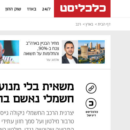
24/7
באזז
שוק ההון
דף הבית
בארץ
רכב
מחיר הבניין בארה"ב
צנח ב-90%,
והחלומות על תשואה
גבוהה התנפצו
אלמוג עזר
משאית בלי מנוע:
חשמלי נאשם בה
יצרנית הרכב החשמלי ניקולה גייס
כלכליסט
דיגיטל
טרבור מילטון ועל סמך חזון עתידי
התביעה שהוגשה נגדו, מילטון היה