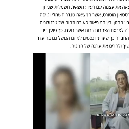
בדומה ללורדסטאון מוטורס, גם ניקולה מצאה את עצמה עם רעיון: משאית חשמלית שניתן 
להשכיר ללקוחות לפי שעה. ובדומה ללורדסטאון מוטורס, אשר המציאה טנדר חשמלי וגייסה 
מאות מיליוני דולרים, גם ניקולה גילתה שבין החזון ובין המציאות פעורה תהום של טכנולוגיה 
שאינה זמינה לייצור. הדבר גרם גם לניקולה לפרסם הצהרות רבות אשר נועדו, כך טוען בית 
הדין בארצות הברית, להונות את משקיעי החברה כך שיזרימו כספים למיזם הכושל גם בהיעדר 
שיך ולהרים את ערכה של המניה.