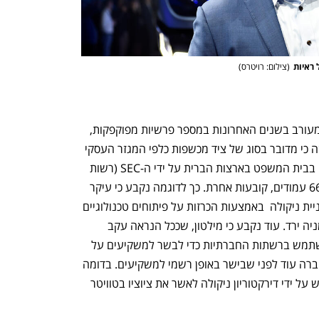
(
צילום: רויטרס
)
מעורב בשנים האחרונות 
במספר פרשיות מפוקפקות
, 
קבעה כמובן כי מילטון חף מפשע ואף רמזה כי מדובר בסוג של ציד מכשפות כלפי המגזר העסקי 
ויצרני הרכב החשמלי. אך הראיות שהוצגו בבית המשפט בארצות הברית על ידי ה-SEC (רשות 
ני"ע בארצות הברית), אשר השתרעו על 66 עמודים, קובעות אחרת. כך לדוגמה נקבע כי עיקר 
מאמציו של מילטון היו "לנפח" את ערך מניית ניקולה  באמצעות הכרזות על פיתוחים טכנולוגיים 
שלא היו ולא נבראו בימים שבהם ערך המניה ירד. עוד נקבע כי מילטון, שככל הנראה עקב 
באדיקות אחר מעלליו של אילון מאסק, השתמש ברשתות החברתיות כדי לבשר למשקיעים על 
שינויים טכנולוגיים ושינויי מדיניות של החברה עוד לפני שבישר באופן רשמי למשקיעים. בדומה 
למאסק, הוא ננזף על ידי ה-SEC, ואף נדרש על ידי דירקטוריון ניקולה לאשר את ציוציו בטוויטר 