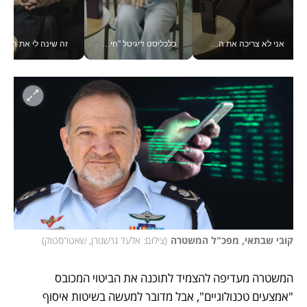
אני לא צריכה את המשרד: רונית שרעבי-חדד מנהלת ארגון של 30000 עובדים מכל מקום_v
כלכליסט דיגיטל "חינוך הוא המשימה של החיים שלי"_v
זה שינה לי את החיים: 
קובי שבתאי, מפכ"ל המשטרה
(
צילום: אלעד גרשגורן, שאטרסטוק
)
המשטרה מעדיפה להצמיד לתוכנה את הביטוי המכובס 
"אמצעים טכנולוגיים", אבל מדובר למעשה בשיטות איסוף 