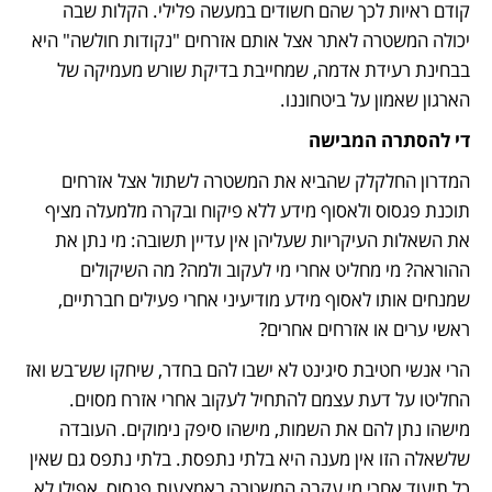
קודם ראיות לכך שהם חשודים במעשה פלילי. הקלות שבה 
יכולה המשטרה לאתר אצל אותם אזרחים "נקודות חולשה" היא 
בבחינת רעידת אדמה, שמחייבת בדיקת שורש מעמיקה של 
הארגון שאמון על ביטחוננו.
די להסתרה המבישה
המדרון החלקלק שהביא את המשטרה לשתול אצל אזרחים 
תוכנת פגסוס ולאסוף מידע ללא פיקוח ובקרה מלמעלה מציף 
את השאלות העיקריות שעליהן אין עדיין תשובה: מי נתן את 
ההוראה? מי מחליט אחרי מי לעקוב ולמה? מה השיקולים 
שמנחים אותו לאסוף מידע מודיעיני אחרי פעילים חברתיים, 
ראשי ערים או אזרחים אחרים? 
הרי אנשי חטיבת סיגינט לא ישבו להם בחדר, שיחקו שש־בש ואז 
החליטו על דעת עצמם להתחיל לעקוב אחרי אזרח מסוים. 
מישהו נתן להם את השמות, מישהו סיפק נימוקים. העובדה 
שלשאלה הזו אין מענה היא בלתי נתפסת. בלתי נתפס גם שאין 
כל תיעוד אחרי מי עקבה המשטרה באמצעות פגסוס, אפילו לא 