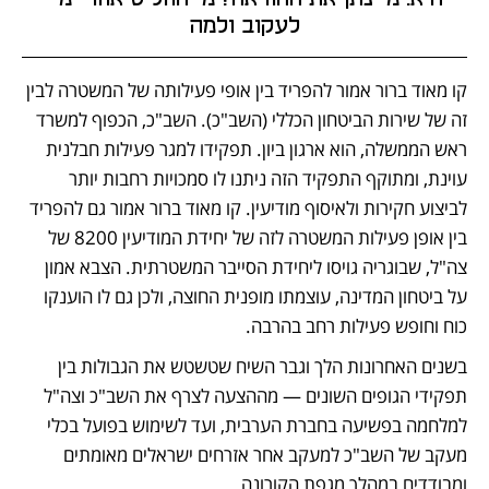
לעקוב ולמה
קו מאוד ברור אמור להפריד בין אופי פעילותה של המשטרה לבין 
זה של שירות הביטחון הכללי (השב"כ). השב"כ, הכפוף למשרד 
ראש הממשלה, הוא ארגון ביון. תפקידו למגר פעילות חבלנית 
עוינת, ומתוקף התפקיד הזה ניתנו לו סמכויות רחבות יותר 
לביצוע חקירות ולאיסוף מודיעין. קו מאוד ברור אמור גם להפריד 
בין אופן פעילות המשטרה לזה של יחידת המודיעין 8200 של 
צה"ל, שבוגריה גויסו ליחידת הסייבר המשטרתית. הצבא אמון 
על ביטחון המדינה, עוצמתו מופנית החוצה, ולכן גם לו הוענקו 
כוח וחופש פעילות רחב בהרבה.
בשנים האחרונות הלך וגבר השיח שטשטש את הגבולות בין 
תפקידי הגופים השונים — מההצעה לצרף את השב"כ וצה"ל 
למלחמה בפשיעה בחברת הערבית, ועד לשימוש בפועל בכלי 
מעקב של השב"כ למעקב אחר אזרחים ישראלים מאומתים 
ומבודדים במהלך מגפת הקורונה.