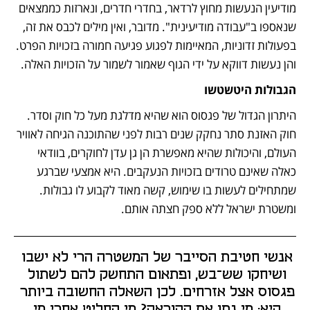
מודיעין הנעשות מחוץ לרדאר, בחדרי חדרים, ונארזות כממצאים 
שנאספו ב"עבודה מודיעינית". מדובר, ואין מילים לכבס את זה, 
בפעולות זדוניות, המאיימות לפגוע פגיעה חמורה בזכויות הפרט. 
והן נעשות דווקא על ידי הגוף שאמור לשמור על הזכויות האלה.
הגבולות היטשטשו
היתרון הגדול של פגסוס הוא שהיא מדלגת מעל כל חוק וסדר. 
חוק האזנת סתר נחקק שנים רבות לפני שהתוכנה הגיחה לאוויר 
העולם, והיכולות שהיא מאפשרת הן גן עדן לחוקרים, בוודאי 
כאלה שאינם טרודים בזכויות הנעקבים. היא אמצעי שברגע 
שמתחילים לעשות בו שימוש, קשה מאוד לקבוע לו גבולות. 
ומשטרת ישראל ללא ספק חצתה אותם.
אנשי חטיבת הסייבר של המשטרה הרי לא ישבו 
ושיחקו שש־בש, ופתאום התחשק להם לשתול 
פגסוס אצל אזרחים. לכן השאלה החשובה ביותר 
היא: מי נתן את ההוראה? מי החליט אחרי מי 