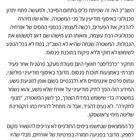
השב"כ היה זה שפיתח כלים בתחום הסייבר, ולמעשה פתח יתרון 
טכנולוגי באיסוף מודיעין על פני המשטרה. אלא שזו מיהרה 
להדביק את הפערים, רכשה לעצמה בכספי המסים של אזרחיה 
טכנולוגיה רבת עוצמה, ומאותו רגע מישהו שם דאג לטשטש את 
הגבולות. המשטרה שכחה שהיא לא השב"כ, בטח לא בכל הנוגע 
לשימוש לא חוקי וללא פיקוח בתוכנת פגסוס.
תחקיר "כלכליסט" חושף היום פעולת מעקב פרטנית אחר פעיל 
חברתי באמצעות תוכנת פגסוס. מדובר באיסוף מודיעיני פולשני, 
עמוס פרטים אינטימיים ולא רלבנטיים בשום אופן למניעת פשע. 
המידע הזה הפך לתיק מודיעיני על אזרח שלא פשע, והוא נשמר 
במשטרה כדי שישמש במידת הצורך, כך לשון המשטרה, "מנוף 
לחקירה". לא נעים להגיד, אבל זה מתחיל להריח כמו דוקטרינת 
שליטה מימי צ'אושסקו.
כל הממצאים שנחשפו בימים החולפים לא צריכים להשאיר מקום 
לספק: מדובר בפגיעה חמורה בפרטיות של אזרחים, מבלי שהיו 