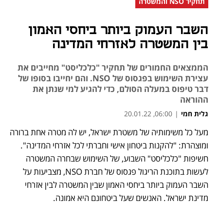
תחקיר NSO והמשטרה
השבר העמוק ביותר ביחסי האמון
בין המשטרה לאזרחי המדינה
הממצאים החמורים של תחקיר "כלכליסט" מחייבים את
עצירת השימוש בפגסוס של NSO. והם יחייבו בסופו של
דבר טיפוס במעלה הסולם, כדי להגיע למי שנתן את
ההוראה
גלית חמי
|
06:00, 20.01.22
מעל כל משימותיה של משטרת ישראל, יש לה מטרה אחת ברורה 
נפתח בכרטיסייה חדשה
נפתח בכרטיסייה חדשה
נפתח בכרטיסייה חדשה
ומוצהרת: "להקנות ביטחון אישי וחברתי לכל אזרחי המדינה". 
חשיפות "כלכליסט" השבוע, של השימוש שבחרה המשטרה 
לעשות בתוכנת הריגול פגסוס של חברת NSO, מצביעות על 
השבר העמוק ביותר ביחסי האמון שבין המשטרה לבין אזרחי 
מדינת ישראל. האנשים שעל ביטחונם היא אמונה.