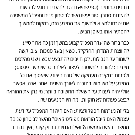
נתונים כמותיים (כפי שהיא נוהגת להעביר בנוגע לבקשות 
להאזנות סתר). טוב יעשו השר לביטחון פנים ומפכ"ל המשטרה 
אם יטרחו למצוא ולחשוף את המידע הזה, במקום להמשיך 
להסתיר אותו באופן מביש.
כבר ברור שהיעדר מפכ"ל קבוע במשך זמן כה ארוך סייע 
להיווצרות המדרון החלקלק. כשאין בעל סמכות יציב, קשה 
לשמור על הגבולות. לכן חייבים להתבצע עכשיו שני מהלכים 
מיידיים: להורות למשטרה לעצור לאלתר כל שימוש בפגסוס; 
ולפתוח בחקירה מעמיקה של גורם חיצוני, שיאסוף את כל 
המידע על השימוש בתוכנה לאורך השנים. אחרי אלה, אפשר 
אולי יהיה לענות על השאלה החשובה ביותר: מי נתן את ההוראה 
לבצע פעולות לא חוקיות, ומה היו המניעים שלו.
בלי זה נערמות הספקולציות: האם היה זה המפכ"ל על דעת 
עצמו? האם קיבל הוראות מפוליטיקאים? מהשר לביטחון פנים? 
ממשרד ראש הממשלה? ואילו הנחיות בדיוק קיבל, איך נבחרו 