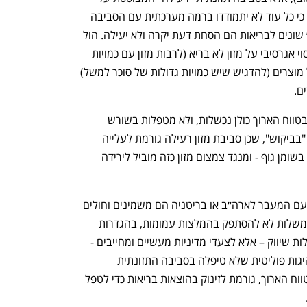
שפע של מזון אולטרה־מעובד. הול מסביר כי כל עוד לא יתמודדו ברמה מערכתית עם הסביבה 
הזו – תוספי תזונה, גאדג׳טים, או ״האקים״ שונים לבריאות הם הסחת דעת יקרה ולא יעילה. הול 
מציע סדרה של צעדים נוקשים לרבות מיסוי אגרסיבי על מזון לא בריא (לרבות מזון עם כמויות 
גדולות של סוכר); סימון אזהרה ברורים על מוצרים (להדגיש שיש כמויות גדולות של סוכר למשל) 
ם. 
כלומר, "כישלון הדיאטות" הוא דבר מוכח ובטווח הארוך כולן נכשלות, ולא מטפלות בשורש 
הבעיה. הול מציע לטפל בצד "היצע" ולא "בביקוש", שכן סביבת מזון רעילה גורמת לעלייה 
ספונטנית של מאות קלוריות ביום ולעלייה בשומן גוף - ומנגד צמצום מזון כזה מוביל לירידה 
מעניין במיוחד מה שקרה בקרב מהגרים: עם המעבר לארה״ב או בריטניה הם משמינים וחולים 
יותר (בגלל העלייה בהיצע). הוא קורא לממשלות לא להסתפק בהמלצות עמומות, בהגדרות 
חדשות ל"בריא", או בהבטחות לבחון מגבלות שיווק – אלא לצעדי מדיניות מעשיים ומחייבים - 
לרבות מיסוי וסימון. האחריות היא של מנהיגות פוליטית שלא טיפלה בסביבה התזונתית 
שמחליאה את הציבור, ובסופו של דבר, בטווח הארוך, גורמת לזינוק בהוצאות בריאות כדי לטפל 