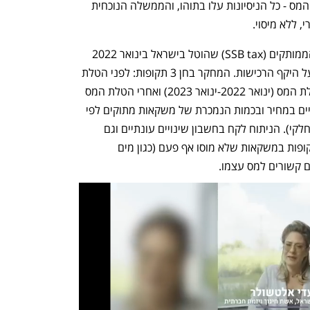
אנשי רפואה ומשרד הבריאות להחזיר את המס - כל הניסיונות עלו בתוהו, והממשלה הנוכחית 
 ללא מיסוי. 
המחקר בחן את השפעת מס המשקאות הממותקים (SSB tax) שהוטל בישראל בינואר 2022 
ובוטל לאחר שנה, על מחירי המשקאות ועל היקף הרכישות. המחקר בחן 3 תקופות: לפני הטלת 
המס (ינואר 2020-ינואר 2022), בזמן הטלת המס (ינואר 2022-ינואר 2023) ואחרי הטלת המס 
(מאי 2023-אפריל 2024) ובדק את השינויים במחיר ובכמות הנמכרת של משקאות מתוקים לפי 
כמות סוכר, גודל וסוג מס שהוטל (מלא או חלקי). הניתוח לקח בחשבון שינויים עונתיים וגם 
שינויים בכמויות ובמחירים שחלו באותן תקופות במשקאות שלא מוסו אף פעם (כגון מים 
 קשורים למס עצמו. 