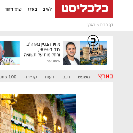
24/7
באזז
שוק ההון
דף הבית
בארץ
מחיר הבניין בארה"ב
צנח ב-90%,
כלכליסט
דיגיטל
והחלומות על תשואה
גבוהה התנפצו
אלמוג עזר
בארץ
משפט
רכב
דעות
קריירה
uns 100