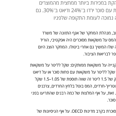
קת במכירות ביותר ממחצית מהמוצרים
שנבדקו. בממוצע, מכירות משקאות עם סוכר ירדו ב־24% ודיאט ב־30%. גם
 נמוכה לעומת התקופה שלפניו
מחקר חדש שערכה ד''ר נעמי פליס איסקוב, מנהלת המחקר של אגף התזונה של משרד 
הבריאות יחד עם חוקרים נוספים, מצא כי המס על משקאות מסוכרים היה אפקטיבי, הוריד 
משמעותית את המכירות ואפקט ההשפעה שלו המשיך גם אחרי ביטולו. המחקר הוצג היום 
פר לבריאות הציבור.
ממשלת השינוי הטילה בינואר 2022 מס קנייה על משקאות ממותקים: שקל לליטר על משקאות 
עתירי סוכר (מעל 5 גרם ל־100 מ״ל); 0.7 שקל לליטר על משקאות עם פחות סוכר או על דיאט 
(ממותקים מלאכותית). בממוצע, על בקבוק של 1.5 ליטר זה שווה תוספת של 1.05–1.5 שקל 
למחיר. עם עליית של ממשלת נתניהו-סמוטריץ'-חרדים, המס בוטל בלחץ החרדים, צרכנים 
כבדים של משקאות עם כמות סוכר גבוהה. זאת, על אף המלצות של כמה רבנים שהתריעו בפני 
וכר. 
ישראל היא שיאנית של כריתת גפיים בגין סוכרת בקרב מדינות OECD. על אף הניסיונות של 