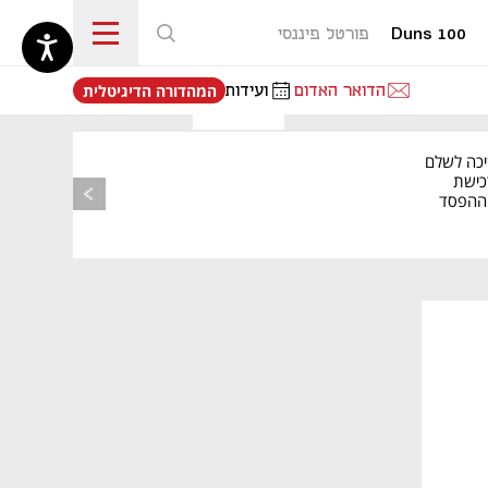
Duns 100
פורטל פיננסי
נפתח בכרטיסייה חדשה
הדואר האדום
ועידות
המהדורה הדיגיטלית
יכה לשלם
כישת
BASE: ההפסד
הרבעוני זינק ל-76