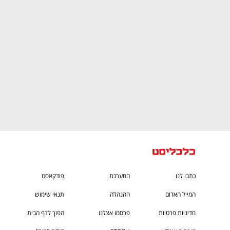
CTech – the
הבית של ההייטק הישראלי
כתבו לנו
המערכת
פודקאסט
המייל האדום
ההנהלה
תנאי שימוש
מדיניות פרטיות
פרסמו אצלנו
הפוך לדף הבית