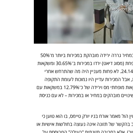
לפי הממצאים, העלאה של לפחות 17% במחיר גררה ירידה מובהקת במכירות ביותר מ־50% 
מהמשקאות, כאשר משקאות בעלי מס מופחת (מסוג דיאט) ירדו במכירות ב־30.65% ומשקאות 
עם מס מלא (עם סוכר) ירדו במכירות ב־24.14%. לא פחות מעניין היה מה שהתרחש אחרי 
ביטול המס: המחירים נותרו גבוהים יחסית, אבל המכירות עדיין היו נמוכות לעומת התקופה 
שלפני המס - ירידה של כ־23.86% במשקאות מופחתי מס וירידה של כ־12.79% במשקאות עם 
מס מלא. לגבי משקאות קטנים, לא נצפו שינויים מובהקים במחיר או במכירות – לא עם כניסת 
בשבוע שעבר פרסם חוקר התזונה ד"ר קווין הול מאמר אורח בניו יורק טיימס, בו הוא טוען כי 
הבעיה המרכזית בבריאות הציבור בארה״ב בהקשר של תזונה אינה נעוצה בחולשות אישיות או 
בחוסר משמעת תזונתית (כפי שנהוג לחשוב), אלא בסביבה תזונתית "רעילה" המבוססת על 