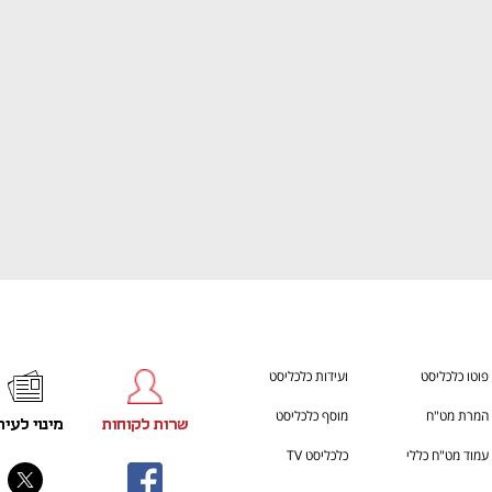
ענף במתח גבוה
מדברים כלכלה, עסקים ומה שב
פוטו כלכליסט
ועידות כלכליסט
המרת מט"ח
מוסף כלכליסט
שרות לקוחות
מינוי לעית
עמוד מט"ח כללי
כלכליסט TV