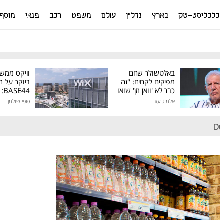
כלכליסט-טק
בארץ
נדל"ן
עולם
משפט
רכב
פנאי
מוסף
באלטשולר שחם
וויקס ממש
מפיקים לקחים: "זה
ביוקר על ר
כבר לא 'וואן מן' שואו
44
של גילעד"
אלמוג עזר
סופי שולמן
מיליון דולר
D