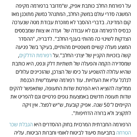
על רפורמת החלב כותבת אפיק, ש"מדובר ברפורמה מקיפה 
המשנה סדרי עולם במשק החלב, המתנהל כמשק מתוכנן מאז 
קום המדינה. בדברי ההסבר לא מוזכרת עבודת מטה שנערכה 
כבסיס לרפורמה וגם לא עבודה של  ועדה או צוות שמבססים 
הצדקות לשינוי כה מהותי בענף החלב". לדבריה, "ההסדר 
המוצע מעלה קשיים משפטיים מהותיים, בעיקר בשל פגיעה 
קשה בזכויות הקניין של יצרני החלב".על 
רפורמת הדלקים
, 
שמסדירה הקמה והפעלה של תשתיות דלק ונפט, היא כותבת 
שהיא עלולה להשפיע על כיסו של הצרכן, שהזכיינים עלולים 
לגלגל עליו את העלויות. עוד רפורמה שיועמ"שית הכנסת 
ממליצה להוציא היא הפרטת שדות התעופה, שתאפשר להקים 
שדות תעופה חדשים באמצעות גופים פרטיים וגם להפריט את 
הקיימים ל־50 שנה. אפיק קובעת, ש"יש לפצל. אין זיקה 
לתקציב ולא ברורה הדחיפות".
הרפורמה החברתית המרכזית בחוק ההסדרים היא 
הגבלת שכר 
הטרחה
 בתביעות סיעוד לביטוח לאומי וחברות הביטוח. עליה 