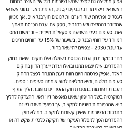
אפיק ממליצה גם לפצל שלוש רפורמות דגל של האוצר בתחום 
האשראי: רישוי מדורג לבנקים קטנים, הקמת מאגר נתוני אשראי 
לעסקים ופתיחת שוק הערבויות לגופים חוץ־בנקאיים. אך מכיוון 
שמדובר בהמלצה ולא בהנחיה, ספק אם ועדת הכנסת תאמץ 
זאת. סעיפים בעלי השפעה פיסקאלית מיידית – ובראשם המס 
המיוחד על רווחי הבנקים, בשיעור של 15% על רווחים חריגים 
עד שנת 2030 – צפויים להישאר בחוק.
מחר בבוקר תדון ועדת הכנסת בשאלה אילו חוקים יישארו בחוק 
ההסדרים, אילו יוצאו ממנו ובאילו ועדת ייערך הדיון בחוקים 
האלה. אפיק פרסמה היום חוות דעת המנחה לפצל מהחוק 
סעיפים בולטים, והיא ממליצה להוציא ממנו סעיפים נוספים. 
העברת רפורמות במסגרת חוק ההסדרים נחשבת הליך עוקף 
דמוקרטיה בשל החיפזון שאינו מאפשר דיון ראוי. ההצדקה להליך 
היא שהרפורמות חיוניות לתקציב, אך בפועל משנה לשנה 
מתרבות הרפורמות שאינן קשורות לתקציב. ממילא חוק 
ההסדרים הפך למסלול העיקרי של חקיקה כלכלית שקשורה או 
לא קשורה להעברת התקציב. 