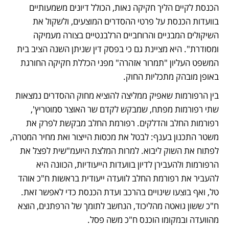
הכנסת לקיים הליך חקיקה נאות, הכולל דיונים משמעותיים 
בוועדות הכנסת על פרטי ההסדרים המוצעים, ולשקול את 
השיקולים המבניים והרוחביים הרלבנטיים בצורה מעמיקה 
ומסודרת". היא מציינת גם כי בפסק דין שניתן השנה הציב בית 
המשפט העליון "תמרור אזהרה" מפני הכללת חקיקה החורגת 
באופן מובהק מתכליות החוק.
בין הרפורמות שאפיק ממליצה להוציא מחוק ההסדרים נמצאות 
שתי רפורמות מפתח, שמבקש לקדם שר האוצר סמוטריץ', 
רפורמות החלב והדלקים. רפורמת החלב מבקשת לפרק את 
משטר התכנון בענף: לבטל את מכסות הייצור ואת מחיר המטרה, 
לפתוח את השוק ליבוא. למרות המלצת היועמ"שית לפצל את 
הרפורמות ולהעבירן לדיון בוועדות הייעודיות, הכוונה היא 
להעביר את רפורמת החלב לוועדה ייעודית בראשות ח"כ אוהד 
טל, ואף בוצעו שינויים בהרכב ועדת הכנסת כדי לאפשר זאת. 
ח"כ ששון גואטה מהליכוד, הנחשב לתומך של הרפתנים, הוצא 
מהוועדה ובמקומו הוכנס ח"כ משה פסל.