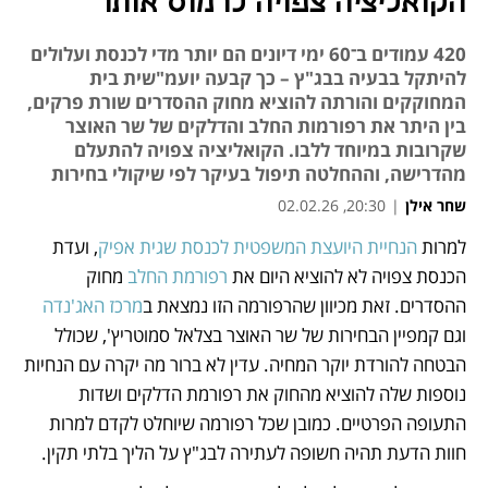
הקואליציה צפויה לרמוס אותו
420 עמודים ב־60 ימי דיונים הם יותר מדי לכנסת ועלולים
להיתקל בבעיה בבג"ץ – כך קבעה יועמ"שית בית
המחוקקים והורתה להוציא מחוק ההסדרים שורת פרקים,
בין היתר את רפורמות החלב והדלקים של שר האוצר
שקרובות במיוחד ללבו. הקואליציה צפויה להתעלם
מהדרישה, וההחלטה תיפול בעיקר לפי שיקולי בחירות
שחר אילן
|
20:30, 02.02.26
מאמר קניות
מאמר קניות
למרות 
הנחיית היועצת המשפטית לכנסת שגית אפיק
, ועדת 
נפתח בכרטיסייה חדשה
נפתח בכרטיסייה חדשה
נפתח בכרטיסייה חדשה
הכנסת צפויה לא להוציא היום את 
רפורמת החלב
 מחוק 
ההסדרים. זאת מכיוון שהרפורמה הזו נמצאת ב
מרכז האג'נדה
וגם קמפיין הבחירות של שר האוצר בצלאל סמוטריץ', שכולל 
הבטחה להורדת יוקר המחיה. עדין לא ברור מה יקרה עם הנחיות 
נוספות שלה להוציא מהחוק את רפורמת הדלקים ושדות 
התעופה הפרטיים. כמובן שכל רפורמה שיוחלט לקדם למרות 
חוות הדעת תהיה חשופה לעתירה לבג"ץ על הליך בלתי תקין. 