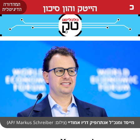
המהדורה
הייטק והון סיכון
הדיגיטלית
מייסד ומנכ"ל אנתרופיק דריו אמודיי
(צילום: AP/ Markus Schreiber)