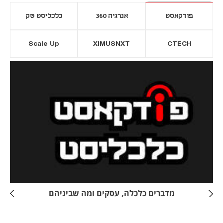
פודקאסט
אנרגיה 360
כלכליסט טק
Scale Up
XIMUSNXT
CTECH
יסייה חדשה
נפתח בכרטיסייה חדשה
מדברים כלכלה, עסקים ומה שביניהם