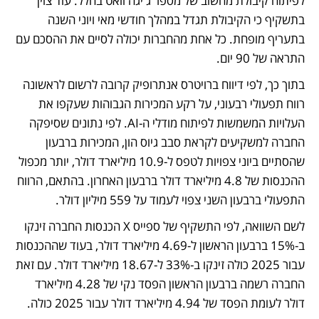
לפיתוח קיבולת מחשוב של מספר ג'יגה וואט בחלל. עוד צוין 
בתשקיף כי הקיבולת תגדל במהלך חודשי מאי ויוני השנה 
בתעריף מופחת. כל אחת מהחברות יכולה לסיים את ההסכם עם 
התראה של 90 יום. 
בתוך כך, לפי דיווח ברויטרס אנתרופיק קרובה לרשום לראשונה 
רווח תפעולי רבעוני, על רקע המכירות הגבוהות שעקפו את 
העלויות המשמשות לפיתוח מודלי ה-AI. לפי נתונים שסיפקה 
החברה למשקיעים לקראת סבב גיוס הון, המכירות ברבעון 
שהסתיים ביוני צפויות לטפס ל-10.9 מיליארד דולר, יותר מכפול 
ההכנסות של 4.8 מיליארד דולר ברבעון האחרון. בהתאם, הרווח 
התפעולי ברבעון השני צפוי לעמוד על 559 מיליון דולר. 
לשם השוואה, לפי התשקיף של ספייס X הכנסות החברה זינקו 
ב-15% ברבעון הראשון ל-4.69 מיליארד דולר, בעוד שההכנסות 
עבור 2025 כולה זינקו ב-33% ל-18.67 מיליארד דולר. עם זאת 
החברה רשמה ברבעון הראשון הפסד נקי של 4.28 מיליארד 
דולר לעומת הפסד של 4.94 מיליארד דולר עבור 2025 כולה. 