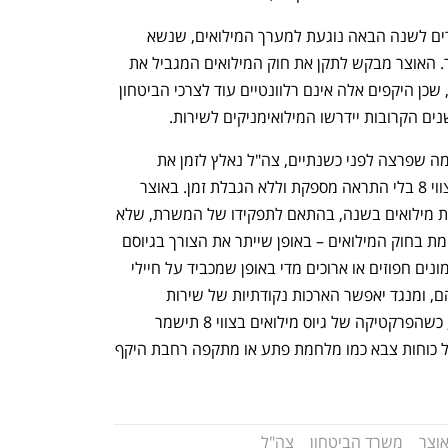
הצעה נוספת שעולה מטיוטת חוק ההסדרים לשנה הבאה נוגעת למערך המילואים, שנשא 
בעיקר הנטל במהלך מלחמת 7 באוקטובר. האוצר מבקש לתקן את חוק המילואים המגביל את 
שירות המילואים ל-54 ימים בשלוש שנים, שכן היקפים אלה אינם רלוונטיים עוד לצרכי הביטחון 
 הקרובות יידרשו המילואימניקים לשירות. 
בשל המצב החוקי הנוכחי, במהלך המלחמה שפרצה לפני כשנתיים, צה"ל נאלץ לזמן את 
משרתי המילואים באופן קבוע באמצעות צווי 8 בלי התראה מספקת וללא הגבלת זמן. באוצר 
מציעים לקבוע תקרה מרבית של ימי שירות מילואים בשנה, בהתאם לתפקידו של המשרת, שלא 
תהיה כפופה למגבלה התלת-שנתית שקיימת בחוק המילואים – באופן שייתר את הצורך בגיוסם 
באמצעות צווי 8. מהלך זה אמור למנוע זימונים חפוזים או ארוכים מדי באופן שמכביד על חיילי 
נפתח בכרטיסייה חדשה
נפתח בכרטיסייה חדשה
המילואים, תוך פגיעה תכופה בשגרת חייהם, ומנגד יאפשר הארכות נקודתיות של שירות 
המילואים על פי הצרכים המבצעיים. זאת, כשהפרקטיקה של גיוס מילואים בצווי 8 תישמר 
למצבי חירום המצריכים גיוסים מהירים של כוחות צבא כמו מלחמת פתע או מתקפה רחבת היקף 
וצר
משרד הביטחון
צה"ל