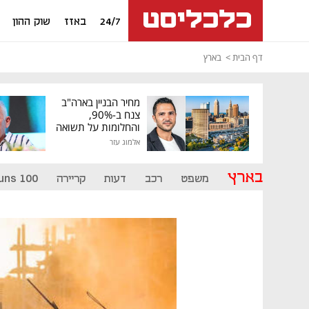
24/7
באזז
שוק ההון
דף הבית
בארץ
מחיר הבניין בארה"ב
צנח ב-90%,
והחלומות על תשואה
גבוהה התנפצו
אלמוג עזר
בארץ
משפט
רכב
דעות
קריירה
uns 100