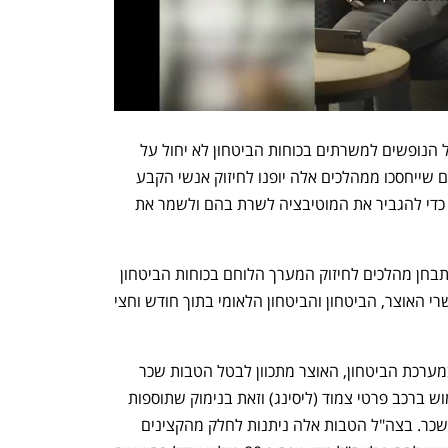
ביטולן ההדרגתי של חופשות השחרור ושל הנופשים למשרתים בכוחות הביטחון לא יחול על 
המערך הלוחם. לפי הצעת האוצר, הכספים שייחסכו ממהלכים אלה יופנו לחיזוק אנשי הקבע 
במערכי הלחימה של כוחות הביטחון וזאת כדי להגביר את המוטיבציה לשרת בהם ולשמר את 
בנוסף, מוצע להקים ועדה בין-משרדית שתבחן מהלכים לחיזוק המערך הלוחם בכוחות הביטחון 
ותגיש את המלצותיה לראש הממשלה ולשרי האוצר, הביטחון והביטחון הלאומי בתוך חודש וחצי 
לצד הגזרות החדשות על משרתי הקבע במערכת הביטחון, האוצר מתכוון לבטל הטבות שכר 
הניתנות להם בשווי גילוי המס בשל השימוש ברכב פרטי צמוד (ליסינג) וזאת בנימוק שתוספות 
אלה מעולם לא אושרו בידי הממונה על השכר. בצה"ל הטבות אלה ניתנות לחלק מהקצינים 