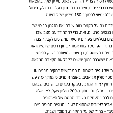
שדרגתם רב-סרן ומעלה. ביטול ההטבה עשוי לחסוך לצה"ל מדי שנה כ-80 מיליון שקל בהוצאות 
השכר הישירות ולצמצם את מימוש השימוש ברכבי ליסינג ואיתו גם חיסכון בעלויות הדלק. ביטול 
 כ-150 מיליון שקל בשנה. 
באוצר ממליצים במסגרת טיוטת חוק ההסדרים גם על הקמת צוות שיבחן את מנגנון הניכוי של 
קצבאות גמלאי כוחות הביטחון שמועסקים בגופים פרטיים. זאת, כדי להתמודד עם מצב שבו 
גמלאי מערכת הביטחון, שרבים מהם פורשים בגילאים צעירים יחסית, ממשיכים לקבל קצבה 
מלאה במקביל לשכר גבוה שלו הם זכאים במגזר הפרטי. הצוות אמור לבחון דרכים שיתאימו את 
הקצבה של פורשי מערכת הביטחון להכנסותיהם השוטפות, כך שמי שמשתכר בשוק הפרטי 
לאים ששכרם נמוך ימשיכו לקבל את הקצבה המלאה.
פרט לכל אלה, האוצר מציע שכל התרחבות של גופים ביטחוניים המבקשים להקים מבנים או 
לשכור מבנים לשימושם – תיעשה מחוץ למטרופולין תל אביב. באוצר אומרים כי מהלך כזה עשוי 
ליצור הזדמנויות תעסוקה לעובדים הגרים מחוץ לאזור המרכז, בעיקר בערים וביישובים שבהם 
עלויות הקרקע נמוכות יותר. באוצר מעריכים כי מהלך זה יחסוך כ-200 מיליון שקל. לצד אלה, 
האוצר מציע במסגרת טיוטת חוק ההסדרים לבחון העתקת משרדי המטה של הארגונים 
הביטחוניים הפועלים כיום במטרופולין תל אביב לאזורים שמחוצה לו. בין הגופים הביטחוניים 
" – צה"ל שפועל מהקריה, המוסד ושב"כ. 