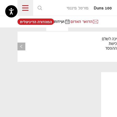
Duns 100
פורטל פיננסי
נפתח בכרטיסייה חדשה
הדואר האדום
ועידות
המהדורה הדיגיטלית
יכה לשלם
כישת
BASE: ההפסד
הרבעוני זינק ל-76