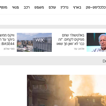
כלכליסט-טק
בארץ
נדל"ן
עולם
משפט
רכב
פנאי
מוסף
באלטשולר שחם
וויקס ממש
מפיקים לקחים: "זה
ביוקר על ר
כבר לא 'וואן מן' שואו
44
של גילעד"
אלמוג עזר
סופי שולמן
מיליון דולר
D