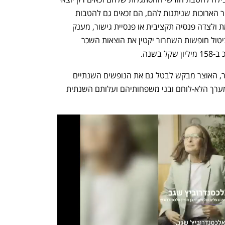
הגופים הביטחוניים. חרף חופשות השחרור הארוכות שניתנות להם, הם זכאים גם להטבות 
פנסיוניות ייחודיות הכוללות פרישה מוקדמת ולצדה פנסיה תקציבית או פנסיית גישור, מענק 
שחרור, מענקי היוון ועוד. שם טוענים כי ביטול חופשות השחרור יקטין את הוצאות השכר 
שנה.
לצד ביטולן ההדרגתי של חופשות השחרור, האוצר מבקש לבטל גם את הנופשים השנתיים 
המסובסדים שלהם זכאים משרתי קבע במערך הלא-לוחם ובני משפחותיהם ועלותם השנתית 