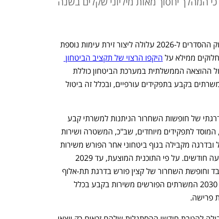
כי המהלך יחסוך מאות מיליוני שקלים בשנה
תוכנית שמציע אגף התקציבים בטיוטת חוק ההסדרים ל-2026 עלולה ליצור זירת עימות נוספת 
חלוקים ממילא על 
היקפו הרצוי של תקציב הביטחון 
. הצעת אגף התקציבים לייעול ההוצאה הממשלתית במערכת הביטחון כוללת 
הרעה ניכרת בתנאי השירות של קצינים ומשרתים בקבע בתפקידים עורפיים, ובכלל זה ביטול 
השינויים המוצעים כוללים את ביטולן ההדרגתי של חופשות השחרור הניתנות למשרתי קבע 
הפורשים משירות בכוחות הביטחון, צה"ל, המוסד לתפקידים מיוחדים, שב"כ, המשטרה ושירות 
בתי הסוהר. כיום, קצין בדרגת אלוף בצה"ל ובדרגה מקבילה בגוף ביטחוני אחר הפורש משירות 
קבע זכאי לחופשת שחרור שנמשכת כתשעה חודשים. על פי התוכנית המוצעת, עד 2029 
חופשת השחרור שלו תימשך חודשיים בלבד וחופשת השחרור של קצין פורש בדרגת תת-אלוף 
תמשך חודש בלבד. לפי המוצע, עד ינואר 2030 המשרתים הפורשים משירות בקבע בכלל 
ת פרישה. 
באוצר טוענים כי אין בשירות המדינה מקבילה להטבת חודשי ההסתגלות שלהם זכאים רק יוצאי 