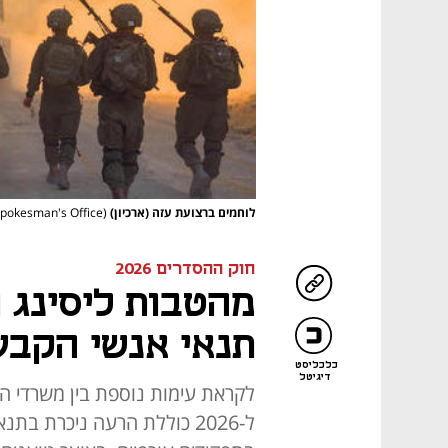
לוחמים ברצועת עזה (ארכיון)
(Photo: IDF Spokesman's Office)
חוק ההסדרים 2026
מהטבות ליסינג 
תנאי אנשי הקבע 
כלכליסט
דיגיטל
לקראת עימות נוספת בין משרדי הא
ל-2026 כוללת הרעה ניכרת ב