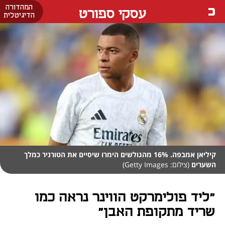
המהדורה
עסקי ספורט
הדיגיטלית
קיליאן אמבפה. 16% מהגולשים הימרו שיסיים את הטורניר כמלך
השערים
(צילום: Getty Images)
"ליד פולימרקט הווינר נראה כמו
שריד מתקופת האבן"