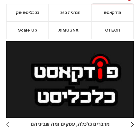
פודקאסט
אנרגיה 360
כלכליסט טק
Scale Up
XIMUSNXT
CTECH
יסייה חדשה
נפתח בכרטיסייה חדשה
מדברים כלכלה, עסקים ומה שביניהם