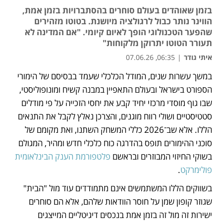
בזמן שאוהדים בעולם סוחרים בהסתברויות בזמן אמת,
הווינר נותר כבול לרגולציה מיושנת. בטוטו מזהירים
שהפער הטכנולוגי הופך לאיום קיומי. "אם המדינה לא
תעורר הטוטו יתרוקן מלקוחות"
איתי גודר
|
06:35, 07.06.26
במשך עשרות שנים, המודל הכלכלי שעמד בבסיסם של הימורי 
נפתח בכרטיסייה חדשה
הספורט בישראל ובעולם התאפיין במבנה קשיח ומונופוליסטי, 
שבו גוף מוסדי מרכזי יחיד קבע את יחסי הזכייה על פי מודלים 
סטטיסטיים ושולי רווח מוגנים, והצרכן נאלץ לקבל את התנאים 
הללו. אלא שב־2026 כללי המשחק השתנו, ואת מקומם של 
סוכני ההימורים תופס בהדרגה כוח כלכלי חדש ומהיר, המגולם 
בשוקי החיזוי המבוזרים ובראשם 
פלטפורמת הענק הבינלאומית 
פולימרקט
. 
בשווקים הללו המשתמשים אינם מתמודדים עוד מול "הבית" 
שגוזר קופון שמן על חוסר הוודאות שלהם, אלא הם סוחרים 
ישירות זה מול זה בזמן אמת בנכסים דיגיטליים המייצגים 