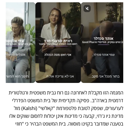
בתור מנכל אני מקבל מאות החלטות ביום, וה- Galaxy Z Fold8 Ultra עוזר לי לחתוך אותן מהר יותר_v
אני לא צריכה את המשרד: רונית שרעבי-חדד מנהלת ארגון של 30000 עובדים מכל מקום_v
חינוך הוא המש
המגמה הזו מקבלת לאחרונה גם רוח גבית משפטית ורגולטורית 
דרמטית בארה"ב. פסיקה תקדימית של בית המשפט הפדרלי 
לערעורים, שפסק לטובת פלטפורמת "קאלשי" (Kalshi) מול 
מדינת ניו ג'רזי, קבעה כי מדינות אינן יכולות לחסום שווקים אלו 
בטענה שמדובר בקזינו מוסווה. בית המשפט הבהיר כי "חוזי 