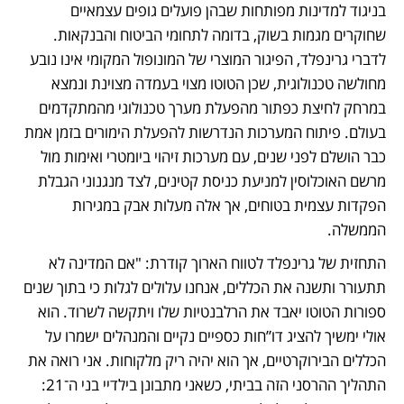
בניגוד למדינות מפותחות שבהן פועלים גופים עצמאיים 
שחוקרים מגמות בשוק, בדומה לתחומי הביטוח והבנקאות. 
לדברי גרינפלד, הפיגור המוצרי של המונופול המקומי אינו נובע 
מחולשה טכנולוגית, שכן הטוטו מצוי בעמדה מצוינת ונמצא 
במרחק לחיצת כפתור מהפעלת מערך טכנולוגי מהמתקדמים 
בעולם. פיתוח המערכות הנדרשות להפעלת הימורים בזמן אמת 
כבר הושלם לפני שנים, עם מערכות זיהוי ביומטרי ואימות מול 
מרשם האוכלוסין למניעת כניסת קטינים, לצד מנגנוני הגבלת 
הפקדות עצמית בטוחים, אך אלה מעלות אבק במגירות 
הממשלה. 
התחזית של גרינפלד לטווח הארוך קודרת: "אם המדינה לא 
תתעורר ותשנה את הכללים, אנחנו עלולים לגלות כי בתוך שנים 
ספורות הטוטו יאבד את הרלבנטיות שלו ויתקשה לשרוד. הוא 
אולי ימשיך להציג דו”חות כספיים נקיים והמנהלים ישמרו על 
הכללים הבירוקרטיים, אך הוא יהיה ריק מלקוחות. אני רואה את 
התהליך ההרסני הזה בביתי, כשאני מתבונן בילדיי בני ה־21: 