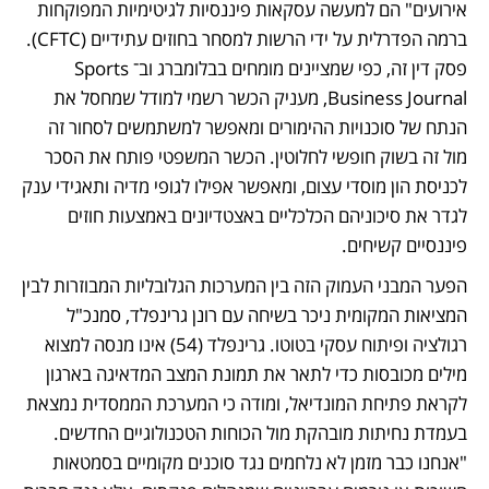
אירועים" הם למעשה עסקאות פיננסיות לגיטימיות המפוקחות 
ברמה הפדרלית על ידי הרשות למסחר בחוזים עתידיים (CFTC). 
פסק דין זה, כפי שמציינים מומחים בבלומברג וב־Sports 
Business Journal, מעניק הכשר רשמי למודל שמחסל את 
הנתח של סוכנויות ההימורים ומאפשר למשתמשים לסחור זה 
מול זה בשוק חופשי לחלוטין. הכשר המשפטי פותח את הסכר 
לכניסת הון מוסדי עצום, ומאפשר אפילו לגופי מדיה ותאגידי ענק 
לגדר את סיכוניהם הכלכליים באצטדיונים באמצעות חוזים 
פיננסיים קשיחים.
הפער המבני העמוק הזה בין המערכות הגלובליות המבוזרות לבין 
המציאות המקומית ניכר בשיחה עם רונן גרינפלד, סמנכ"ל 
רגולציה ופיתוח עסקי בטוטו. גרינפלד (54) אינו מנסה למצוא 
מילים מכובסות כדי לתאר את תמונת המצב המדאיגה בארגון 
לקראת פתיחת המונדיאל, ומודה כי המערכת הממסדית נמצאת 
בעמדת נחיתות מובהקת מול הכוחות הטכנולוגיים החדשים. 
"אנחנו כבר מזמן לא נלחמים נגד סוכנים מקומיים בסמטאות 