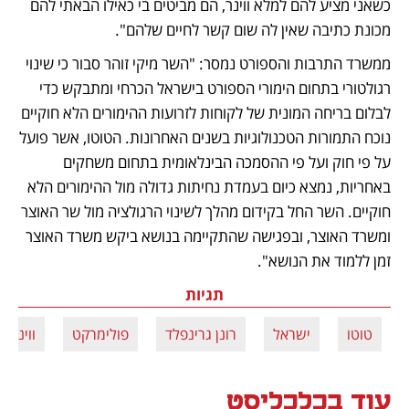
כשאני מציע להם למלא ווינר, הם מביטים בי כאילו הבאתי להם 
מכונת כתיבה שאין לה שום קשר לחיים שלהם". 
ממשרד התרבות והספורט נמסר: "השר מיקי זוהר סבור כי שינוי 
רגולטורי בתחום הימורי הספורט בישראל הכרחי ומתבקש כדי 
לבלום בריחה המונית של לקוחות לזרועות ההימורים הלא חוקיים 
נוכח התמורות הטכנולוגיות בשנים האחרונות. הטוטו, אשר פועל 
על פי חוק ועל פי ההסמכה הבינלאומית בתחום משחקים 
באחריות, נמצא כיום בעמדת נחיתות גדולה מול ההימורים הלא 
חוקיים. השר החל בקידום מהלך לשינוי הרגולציה מול שר האוצר 
ומשרד האוצר, ובפגישה שהתקיימה בנושא ביקש משרד האוצר 
זמן ללמוד את הנושא".
תגיות
טוטו
ישראל
רונן גרינפלד
פולימרקט
ווינר
עוד בכלכליסט