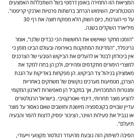
המציאות הזו החמירה באופן דרמטי בשל השתכללות האמצעים 
הטכנולוגיים, השימוש הנרחב ברשתות פרטיות וארנקי קריפטו". 
על פי הערכות, כיום השוק הלא מפוקח חוצה את רף 30 
מיליארד השקלים בשנה.
"הזמנו מחקר שאישש את החששות הכי כבדים שלנו", אומר 
גרינפלד, "המדינות המתוקנות באירופה ובעולם הבינו מזמן כי 
אין ביכולתן לבטל או להעלים את הביקוש הטבעי של הצרכנים 
למוצרי הימורים מתקדמים ומהירים, ולכן הן בחרו למקד את 
מאמציהן בניהול צד הביקוש. הן מפקחות באדיקות על הגנת 
הצרכן, מטמיעות מערכים נוקשים של משחקים באחריות 
ומנטרות התמכרויות, אך במקביל הן מאפשרות לארגון המקומי 
להציע מוצר תחרותי, דינמי ואטרקטיבי. בישראל הרגולטורים 
עדיין שבויים בקונספציה מיושנת וחושבים שאם נאסור על מוצר 
או נגביל את פעילות הווינר, הציבור יפסיק לרצות להמר והבעיה 
תיעלם".
הסיבה לשיתוק הזה נובעת מהיעדר רגולטור מקצועי וייעודי, 