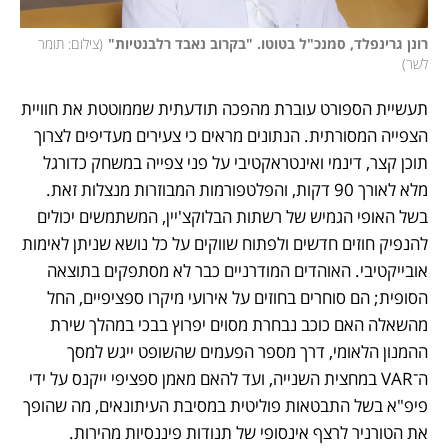
רונן גרינפלד, סמנכ"ל בטוטו. "בקרוב נאבד רלבנטיות"
(
צילום: תומר 
לשר
)
תעשיית הספורט עוברת מהפכה תודעתית שממוטטת את חוויית 
הצפייה המסורתית. הנתונים מראים כי צעירים מעדיפים לצרוך 
תוכן קצר, דינמי ואינטראקטיבי על פני צפייה במשחק כדורגל 
מלא לאורך 90 דקות, והפלטפורמות המבוזרות מנצלות זאת. 
בשל האופי הגמיש של רשתות הבלוקצ'יין, המשתמשים יכולים 
להנפיק חוזים חדשים ולפתוח שווקים על כל נושא שניתן לאימות 
אובייקטיבי. האוהדים המודרניים כבר לא מסתפקים בתוצאה 
הסופית; הם סוחרים בחוזים על אירועי מיקרו ספציפיים, החל 
מהשאלה האם כוכב נבחרת מסוים יפרוץ בבכי במהלך שירת 
ההמנון הלאומי, דרך מספר הפעמים שהשופט ייגש למסך 
ה־VAR במחצית השנייה, ועד להאם מאמן ספציפי ייקנס על ידי 
פיפ"א בשל התבטאות פוליטית במסיבת העיתונאים, מה שהופך 
את הטורניר לרצף אינסופי של תנודות פיננסיות מהירות.