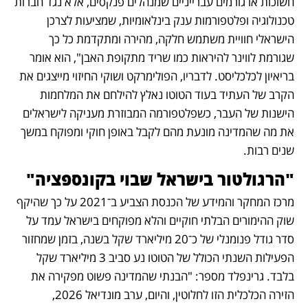
חשוכות או גורמים עברייניים שמנהלים פנקסים, אלא נגד חברות 
טכנולוגיה ופלטפורמות ענק בינלאומיות, שמציעות לצרכן 
הישראלי חוויית משתמש חלקה, מהירה ומתקדמת כל כך 
שגורמת לווינר להיראות כמו שריד מתקופת האבן", הוא אומר 
בריאיון לכלכליסט. לדבריו, הפולימרקט ושוקי החיזוי מייצגים את 
הקרב של העתיד בעוד הטוטו נאלץ להילחם את המלחמות 
הישנות של העבר, כשפלטפורמה המבוזרת מעניקה לישראלים 
את מה שהמדינה מונעת מהם לקבל באופן חוקי ומפוקח במשך 
שנים רבות.
"הרגולטור בישראל שבוי בקונספציה"
מרכז המחקר והמידע של הכנסת הצביע ב־2021 על כך שהיקף 
שוק ההימורים הבלתי חוקיים והלא מפוקחים בישראל עמד על 
סדר גודל פנומנלי של כ־20 מיליארד שקל בשנה, בזמן שמחזור 
הפעילות השנתי הכולל של הטוטו נע סביב 3 מיליארד שקל 
בלבד. גרינפלד מספר: "הבנתי שהמדינה פשוט מפקירה את 
הזירה הכלכלית הזו לחלוטין, והיום, ערב מונדיאל 2026, 