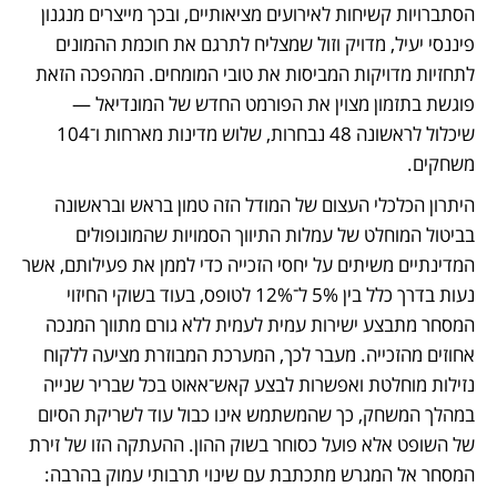
הסתברויות קשיחות לאירועים מציאותיים, ובכך מייצרים מנגנון 
פיננסי יעיל, מדויק וזול שמצליח לתרגם את חוכמת ההמונים 
לתחזיות מדויקות המביסות את טובי המומחים. המהפכה הזאת 
פוגשת בתזמון מצוין את הפורמט החדש של המונדיאל — 
שיכלול לראשונה 48 נבחרות, שלוש מדינות מארחות ו־104 
משחקים. 
היתרון הכלכלי העצום של המודל הזה טמון בראש ובראשונה 
בביטול המוחלט של עמלות התיווך הסמויות שהמונופולים 
המדינתיים משיתים על יחסי הזכייה כדי לממן את פעילותם, אשר 
נעות בדרך כלל בין 5% ל־12% לטופס, בעוד בשוקי החיזוי 
המסחר מתבצע ישירות עמית לעמית ללא גורם מתווך המנכה 
אחוזים מהזכייה. מעבר לכך, המערכת המבוזרת מציעה ללקוח 
נזילות מוחלטת ואפשרות לבצע קאש־אאוט בכל שבריר שנייה 
במהלך המשחק, כך שהמשתמש אינו כבול עוד לשריקת הסיום 
של השופט אלא פועל כסוחר בשוק ההון. ההעתקה הזו של זירת 
המסחר אל המגרש מתכתבת עם שינוי תרבותי עמוק בהרבה: 