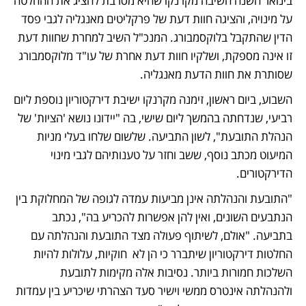
בינואר השנה השיבה מקרנקו שהיא מסרבת להציג את ההחלטה 
על מינויה, והציגה חוות דעת של פרקליטים מאנגליה לגבי פסד 
הדין שהתקבל בלוקסמבורג. המנכ"ל השיב למחרת שחוות דעת 
זו אינה מספקת, ושלקיו חוות דעת אחרת של עו"ד מלוקסמבורג 
שסותרת את חוות הדעת מאנגליה.
השבוע, ביום ראשון, זימנה מקרנקו ישיבת דירקטוריון נוספת ליום 
רביעי, שנדחתה בהמשך ליום שישי, בה "יידונו נושא 'הציות' של 
הנהלת התובעת", לשון התביעה. שלשום שלחו בעלי מניות 
המיעוט מכתב נוסף, ששב וחזר על טענותיהם לגבי מינוי 
הדירקטורים. 
"התובעת והנהלתה אינן מביעות עמדה לגופה של המחלוקת בין 
הנתבעים השונים, ואין להן אפשרות להכריע בה", נכתב 
בתביעה. "אולם, לשיתוף פעולה מצד התובעת והנהלתה עם 
החלטות דירקטוריון שיתברר כי הן לא  חוקיות, עלולות להיות 
השלכות חמורות ביותר. נסיבות אלה מקימות לתובעת 
ולהנהלתה אינטרס ממשי וישיר סעד הצהרתי שיכריע בין עמדות 