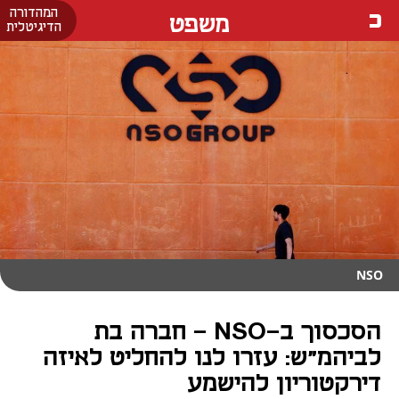
המהדורה
משפט
הדיגיטלית
NSO
הסכסוך ב-NSO - חברה בת
לביהמ"ש: עזרו לנו להחליט לאיזה
דירקטוריון להישמע