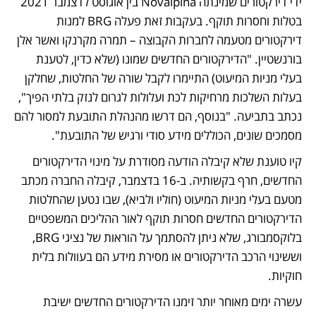
ידי דירקטורים שמינתה Novalpina בין אוגוסט לדצמבר 2021 
בטלות וחסרות תוקף. בעקבות זאת פעלה BRG למנות 
דירקטורים מטעמה לחברות הקבוצה – תמרה מקרנקו ואשר אלן 
בורנשטיין. "הדירקטורים החדשים שמונו (שלא כדין, לטענת 
בעלי מניות המיעוט) התיימרו לקבל שורה של החלטות, שחלקן 
בעלות השלכות מרחיקות לכת ועלולות לגרום לנזק בלתי הפיך", 
נכתב בתביעה. "בנוסף, הם דרשו מהנהלת התובעת למסור להם 
מסמכים שונים, הכוללים מידע סודי ורגיש של התובעת".
קיו טוענת שלא קיבלה הודעה מסודרת על מינוי הדירקטורים 
החדשים, חרף בקשותיה. ב-16 בדצמבר, קיבלה החברה מכתב 
מטעם בעלי מניות המיעוט (חוליו ולביא), שבו נטען שהחלטות 
הדירקטורים החדשים חסרות תוקף לאור ההליכים המשפטיים 
בלוקסמבורג, שלא ניתן להסתמך על הוראות של נציגי BRG, 
וששינוי הרכב הדירקטורים או מסירת מידע הם בעוולות בלית 
חוקיות.
עשרה ימים מאוחר יותר זימנו הדירקטורים החדשים ישיבת 