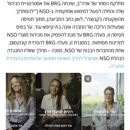
מחלקת הסחר של ארה"ב, שינתה BRG את אסטרטגיית הניהול 
שלה והחלה לפעול למימוש אחזקותיה ב-NSO ("'להסתלק' 
מהשקעתה בקבוצה", לשון כתב התביעה), מתוך תפיסה 
שפעילות הליבה של החברה אינה בת-קיימא עוד. על בסיס 
תפיסה זו, פעלה BRG על מנת להפסיק את מכירות מוצרי NSO 
למדינות מסוימות. במסגרת זו, פעלה BRG להפרדת קונוקסום, 
אחת מהחברות הבנות של NSO, ממנה – מהלך שאליו התנגדה 
הנהלת NSO 
ושהוביל להליך משפטי ממושך שהסתיים בהפרדת 
החברה
.