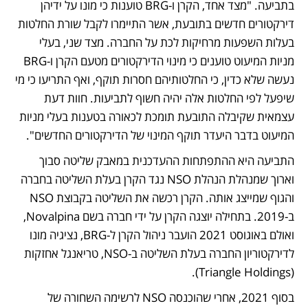
בתביעה. "מצד אחד, הקרן ו-BRG טוענות כי מונו על ידיהן 
דירקטורים חדשים בתובעת, אשר התיימרו לקבל שורת החלטות 
בעלות השפעות מרחיקות לכת על החברה. מצד שני, בעלי 
מניות המיעוט טוענים כי מינוי הדירקטורים מטעם הקרן ו-BRG 
נעשה שלא כדין, כי החלטותיהם חסרות תוקף, ואף התריעו כי מי 
שיפעל לפי החלטות אלה יהיה חשוף לתביעות. חוות דעת 
עצמאית שקיבלה התובעת תומכת לכאורה בטענות בעלי מניות 
המיעוט בדבר היעדר תוקף המינוי של הדירקטורים החדשים".
התביעה היא ההתפתחות ההעדכנית במאבק שליטה סבוך 
וארוך שמנהלת הנהלת NSO נגד הקרן בעלת השליטה בחברה 
והגוף שמייצג אותה. הקרן רכשה את השליטה בקבוצת NSO 
ב-2019. בתחילה יוצגה הקרן על ידי חברה בשם Novalpina, 
ואולם באוגוסט 2021 הועבר ניהול הקרן ל-BRG, נציגיה מונו 
לדירקטוריון החברה בעלת השליטה ב-NSO, טריאנגל אחזקות 
(Triangle Holdings).
בסוף 2021, אחרי שהוכנסה NSO לרשימה השחורה של 