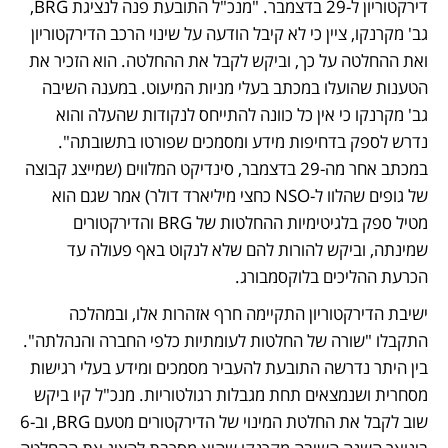
דירקטוריון ל-29 בדצמבר. "מנכ"ל התובעת פנה לנציגת BRG, 
גב' מקרנקו, ציין כי לא קיבל הודעה על שינוי הרכב הדירקטוריון 
ואת ההחלטה על כך, וביקש לקבל את ההחלטה. הוא הזכיר את 
הטענות שהועלו במכתב בעלי מניות המיעוט. במענה השיבה 
גב' מקרנקו כי אין כל כוונה להתייחס לנקודות שהעלה והוא 
נדרש לספק בדחיפות מידע ומסמכים שפורטו בתשובתה". 
במכתב אחר מה-29 בדצמבר, סינדיקט המלווים (שמייצג קבוצה 
של גופים שהלוו ל-NSO כחצי מיליארד דולר) אמר שגם הוא 
מטיל ספק בלגיטימיות ההחלטות של BRG והדירקטורים 
שמינתה, וביקש להורות להם שלא לנקוט באף פעולה עד 
הכרעת ההליכים בלוקסמבורג.
ישיבת הדירקטוריון התקיימה חרף אזהרות אלו, ובמהלכה 
התקבלו "שורה של החלטות לעומתיות כלפי החברה והנהלתה". 
בין היתר נדרשה התובעת להעביר מסמכים ומידע בעלי רגישות 
מסחרית ושנמצאים תחת מגבלות רגולטוריות. מנכ"ל קיו ביקש 
שוב לקבל את החלטת המינוי של הדירקטורים מטעם BRG, וב-6 