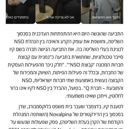
חינוך הוא המשישמה של החיים שלי - V
אני לא צריכה את המשרד: רונית שרעבי-חדד מנהלת ארגון של 30000 עובדים מכל מקום_v
בתפקידים כאלה אי אפשר לח
התביעה שהוגשה היום היא ההתפתחות העדכנית בסכסוך 
השליטה, וחושפת את עומק הקרע והאיבה בין הנהלת NSO 
לנציגת בעלי השליטה בה. את התביעה הגישה חברה בשם קיו 
סייבר טכנולוגיות, שמתוארת בתביעה כ"נמנית עם קבוצת 
חברות המכונה 'קבוצת NSO'". "חלק ניכר מהפעילות העסקית 
של החברות, ובכלל זה פעילות הפיתוח, השיווק והמכירות של 
הקבוצה נעשית באמצעות שתי חברות ישראליות, NSO 
והתובעת – חברת Q". בפועל, ההבדל בין NSO לקיו אינו ברור 
לחלוטין, וייתכן שאינו משמעותי.
לטענת קיו, בדצמבר שעבר בית משפט בלוקסמבורג, שדן 
בסכסוך בין הדירקטורים של Novalpina (השותפה המנהלת 
הקודמת של הקרן בעלת השליטה), פסק שפעולות שנעשו על 