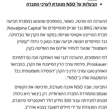
הבעלות על NSO מנוגדת לערכי החברה
ההערכה הזו פורטה, כאמור, במסמכים שהוגשו במסגרת תביעה 
שהגישה BRG נגד שניים מהמייסדים של Novalpina Capital, 
חברת הפרייבט אקוויטי שגייסה במקור את הקרן של נובלפינה. 
נגד המייסדים הוגשה תביעה שבה נטען כי ניהלו "קמפיין 
השמצות" שנועד להחזיר אליהם את השליטה בקרן.
לפי המסמכים, ההערכה לגבי שווי האחזקה זוכה גם לתמיכת 
Proskauer, פירמת עורכי הדין המייצגת את הקרן. בפברואר 
האחרון טענו עורכי הדין כי הקרן "הפסידה משמעותית בכל 
ההשקעות שלה ב־NSO". 
התביעה, שבה NSO איננה מעורבת, מדגישה את הקשיים 
שעמם מתמודדת החברה הישראלית. רק בינואר היא ניהלה 
מגעים למכירתה עבור 300 מיליון דולר לאינטגריטי פרטנרס, 
חברה המנוהלת על ידי חיילים לשעבר בצבא ארה"ב.