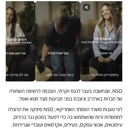
בתפקידים כאלה אי אפשר לחכות: אושרת לוי מניעה השקעות ענק מהטלפון_v
בתור מנכל אני מקבל מאות החלטות ביום, וה- Galaxy Z Fold8 Ultra עוזר לי לחתוך אותן מהר יותר_v
אני לא צריכה את המשרד:
NSO, שנחשבה בעבר לנכס יוקרתי, הוכנסה לרשימה השחורה 
של חברות בארה"ב וניצבת בפני תביעות מצד מטא ואפל. 
לפי טענות משרד המסחר האמריקאי, NSO סיפקה את הרוגלה 
לממשלות זרות שהשתמשו בה כדי לפעול במכוון נגד בכירים, 
עיתונאים, אנשי עסקים, פעילים, אקדמאים ועובדי שגרירויות. 