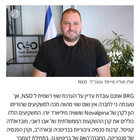
שלו חוליו מייסד ומנכ"ל  NSO
BRG אמנם עובדת עדיין על הערכת שווי רשמית ל־NSO, אך 
טענתה כי לחברה אין שום שווי מהווה מכה למשקיעים שהזרימו 
הון לקרן של Novalpina ששוויה מיליארד יורו. המשקיעים הללו 
כוללים את קרן ההשקעות הממשלתית של אבו דאבי, מובדאללה 
קפיטל, קרנות פנסיה ציבוריות בבריטניה ובארה"ב, וקרן הפנסיה 
של סנטריקה, החברה־האם של בריטיש גז. בתחילת דצמבר 