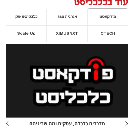
עוד בכלכליסט
פודקאסט
אנרגיה 360
כלכליסט טק
Scale Up
XIMUSNXT
CTECH
יסייה חדשה
נפתח בכרטיסייה חדשה
מדברים כלכלה, עסקים ומה שביניהם