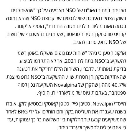
הצניחה במחיר האג"ח של NSO מצביעה על כך "שהשחקנים 
בשוק הצמידו הערכת שווי לנכסים של קבוצת NSO שהיא נמוכה 
בכמה מאות מיליוני דולרים מגובה החובות", הוסיף או'קונור. 
קרדיט סוויס וקרן הגידור סנאטור, שעומדים בראש גוף של נושים 
של NSO גרופ, סירבו להגיב. 
או'קונור טען כי ניהל "שיחות עם גופים ששקלו באופן רשמי 
להשקיע ב־NSO בתחילת 2021, אך לא התקדמו לביצוע 
בדיקת נאותות". לדבריו, השיחות הללו "חיזקו" את הטענה 
שהאחזקות בקרן הן חסרות שווי. ההשקעה ב־NSO גרופ מייצגת 
40.7% מההון שהקרן של Novalpina השקיעה נכון לסוף 
ספטמבר, בעקבות גיוס של מיליארד יורו, הוסיף. 
מייסדי Novalpin, סטיבן פיל, סטפן קאוסקי ובסטיאן לוקן, איבדו 
בשנה שעברה את השליטה בקרן והם הוחלפו על ידי BRG לאחר 
שהמשקיעים קבעו שהמחלוקות בין השלושה כל כך עמוקות, עד 
כי אינם יכולים להמשיך ולעבוד ביחד. 