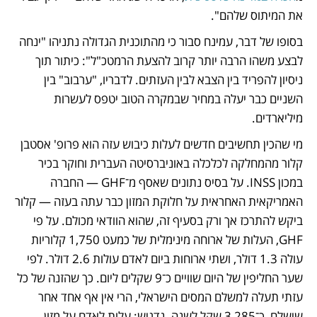
את המיתוס שלהם".
בסופו של דבר, עמינח סבור כי מהתוכנית הגדולה נתניהו "ינחה 
לבצע משהו הרבה יותר קרוב להצעת הרמטכ"ל": כיתור תוך 
ניסיון להפריד בין הצבא לבין העזתים. לדבריו, "ערבוב" בין 
השניים כבר יעלה במחיר שבמקרה הטוב יטפס לעשרות 
מיליארדים.
מי שהכין תחשיבים חדשים לעלות כיבוש עזה הוא פרופ' אסטבן 
קלור מהמחלקה לכלכלה באוניברסיטה העברית וחוקר בכיר 
במכון INSS. על בסיס נתונים שאסף מ־GHF — החברה 
האמריקאית האחראית על חלוקת המזון כבר עתה בעזה — קלור 
ביקש להתרכז אך ורק בסעיף זה, שהוא הוודאי מכולם. על פי 
GHF, העלות של ארוחה מינימלית של כמעט 1,750 קלוריות 
עולה 1.3 דולר, ושתי ארוחות ביום לאדם עולות 2.6 דולר. לפי 
שער החליפין של היום שוויים כ־9 שקלים ליום. כך שהזנה של כל 
עזתי תעלה למשלם המסים הישראלי, הרי אין אף אחד אחר 
שישלם, כ־3,285 שקל לשנה. נדגיש: עלות לאדם על מזון 