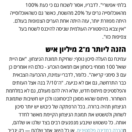
בלתי אפשרי". לדבריו, אסור לשכוח גם כי כעת 100% 
מהאוכלוסייה גרים על 20% מהשטח, כאשר גם כשהאוכלוסייה 
היתה מפוזרת יותר, עזה היתה אחת הערים הצפופות בעולם. 
"אין צבא בהיסטוריה העולמית שניסה להיכנס לשטח בעל 
צפיפות כזו".
הזנה ליותר מ־2 מיליון איש
עמינח גם העלה סיכון נוסף: שחיקת תמונת הניצחון. "אם היית 
שואל 100 מומחי ביטחון אם חמאס הוכרע - כולם היו אומרים כן 
עם 3 סימני קריאה". כלומר, לדברי עמינח, ההכרעה הצבאית 
כבר התרחשה, גם אם לא כניעה. "ה־7/10 בנה אצל העזתים 
והפלסטינים מיתוס חדש, שלא היה להם מעולם, גם לא במלחמת 
השחרור. מיתוס שהוא מסוכן לביטחוננו ולכן יש חשיבות שתמונת 
הניצחון תהיה ברורה. בכל הרפתקה של כיבוש יש יותר סיכון 
לשחוק ולטשטש את תמונת הניצחון הקיימת מאשר לחדד 
אותה. כל טשטוש שינבע מנפגעים רבים בצד שלנו או שלהם, 
מ
הכרה במדינה פלסטינית
, או כל הישג אחר שלהם — רק יגביר 