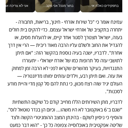
בתפקידים כאלה אי אפשר לחכות: אושרת לוי מניעה השקעות ענק מהטלפון_v
בתור מנכל אני מקבל מאות החלטות ביום, וה- Galaxy Z Fold8 Ultra עוזר לי לחתוך אותן מהר יותר_v
אני לא צריכה את המשרד:
עמינח אומר כי "כל שירות אזרחי - חינוך, בריאות, תחבורה - 
יתחרה בתקציב של אזרחי ישראל עצמם. כדי להקים בית חולים 
בעזה, ישראל תצטרך לסגור אחד קיים, או להעלות מסים, או 
להגדיל את החוב ולשלם עליו הרבה מאוד ריבית — הרי אין דרך 
אחרת". לדבריו, ישנה בעיה נוספת בהקשר הזה: "אם תיתן 
לתושבי עזה סל תרופות כמו של אזרח ישראלי - יתעוררו 
התנגדויות, בעיקר מהשרים שקראו לפני לא הרבה זמן למחוק 
את עזה. ואם תיתן רבע, וילדים עזתים ימותו מדיזנטריה — 
העולם יגיד שזה רצח מכוון, כי נתת להם סל קטן מדי והיית מודע 
לסכנות". 
לדבריו, מתן השירותים הללו מחייב קודם כל שיקום התשתיות 
"שגם ב־6 באוקטובר לא היו משהו... וכיום הן בגדר טוטאל לוס". 
והוסיף כי ניסיון לשקם - בהינתן המצב ההומניטרי הקשה ולצד 
שליטה אפקטיבית באוכלוסייה צפופה כל כך - "הוא דבר כמעט 