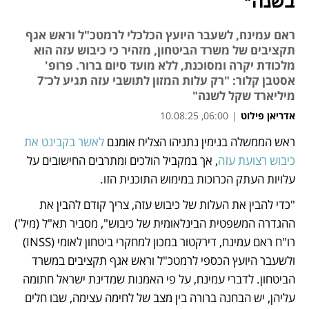
בשנה"
ראם עמינח, לשעבר היועץ הכלכלי לרמטכ"ל וראש אגף
תקציבים של משרד הביטחון, מזהיר כי כיבוש עזה הוא
מלכודת יקרה ומסוכנת, ללא מועד סיום ברור. פרופ'
אסטבן קלור: "רק עלות המזון לתושבי עזה תגיע לכ־7
מיליארד שקל לשנה"
אדריאן פילוט
|
06:00, 10.08.25
ראש הממשלה בנימין נתניהו הצליח אומנם 
לאשר בקבינט את 
נפתח בכרטיסייה חדשה
נפתח בכרטיסייה חדשה
נפתח בכרטיסייה חדשה
כיבוש רצועת עזה
, אך במקביל הולכים ומתרבים החישובים על 
עלויות העתק הכרוכות במימוש התוכנית הזו. 
"כדי להבין את העלות של כיבוש עזה, צריך קודם להבין את 
ההגדרה המשפטית הבינלאומית של כיבוש", מסביר תא"ל (מיל') 
רו"ח ראם עמינח, דירקטור במכון למחקרי ביטחון לאומי (INSS) 
ולשעבר היועץ הכספי לרמטכ"ל וראש אגף תקציבים במשרד 
הביטחון. לדברי עמינח, על פי האמנות שמדינת ישראל חתומה 
עליהן, יש הבחנה ברורה בין מצב של לחימה עצימה, שבו חלים 