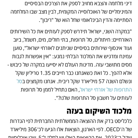
דיני מלחמה והצבא מחויב לספק את הצרכים הבסיסיים 
והמינימליים של האוכלוסייה המקומית, לבין מצב שבו המלחמה 
הסתיימה והדין הבינלאומי שחל הוא של "ריבון". 
"במקרה השני, ישראל תידרש לספק לעזתים את כל השירותים 
האזרחיים: חיתולים, סל תרופות, בתי חולים, מים, חשמל, ביוב 
ועוד אינסוף שירותים בסיסיים שניתנים לאזרחי ישראל", טוען 
עמינח ומדגיש את המלכוד הבלתי נמנע: "אין אפשרות לגבות 
מסים מתושבי עזה. מדינות העולם לא יסייעו במקרה של כיבוש - 
אלא להפך. כל זאת כשאנחנו כבר חייבים 1.35 טריליון שקל 
ונשלם השנה 57 מיליארד שקל ריבית. אנחנו מקמצים ב
סל 
התרופות של אזרחי ישראל
, האם נתחיל לממן סל תרופות 
לעזתים על חשבון סל התרופות שלנו?".
מלכוד השיקום בעזה
כלכליסט בדק את ההוצאה הממשלתית החברתית לפי הגדרות 
של ה־OECD. לפי הארגון, הוצאות אלו הגיעו לכ־306 מיליארד 
שקל ב־2023. את ההוצאות האלו יש לחלק ל־5, שכן אוכלוסיית 