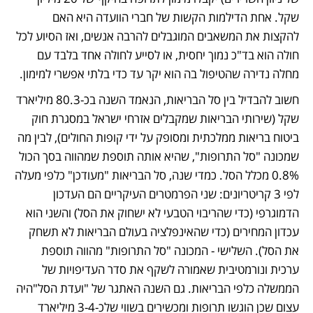
שקל. אחת הדילמות הקשות של חברי הוועדה היא האם 
להקצות את המשאבים המוגבלים להרבה אנשים, ואז הסיוע לכל 
חולה הוא בד"כ נמוך יחסית, או לסייע לחולה אחד בלבד עם 
מחלה נדירה שהטיפול בה הוא יקר עד כדי בלתי אפשרי למימון. 
חשוב להבדיל בין סל הבריאות, הנאמד השנה בכ-80.3 מיליארד 
שקל (שירותי הבריאות שמקבלים אזרחי ישראל במסגרת חוק 
ביטוח בריאות ממלכתית ומסופק על ידי קופות החולים), לבין מה 
שמכונה "סל התרופות", שהיא אותה תוספת שמהווה בסך הכול 
0.8% מכלל הסל. כמדי שנה, סל הבריאות "מעודכן" כלפי מעלה 
לפי 3 קריטריונים: שני הפרמטרים העיקריים הם העדכון 
הדמוגרפי (כדי שהריבוי הטבעי לא ישחוק את הסל) והשני הוא 
עכדון המחירים (כדי שהאינפלציה בעולם הבריאות לא תשחק 
את הסל). השלישי - המכונה "סל התרופות" מהווה תוספת 
ערכית ונורמטיבית שאמורה לשקף את סדר העדיפויות של 
הממשלה כלפי הבריאות. גם השנה האתגר של "ועדת הסל"היה 
עצום שכן הוגשו תרופות ומכשירים בשווי שלכ-3-4 מיליארד 