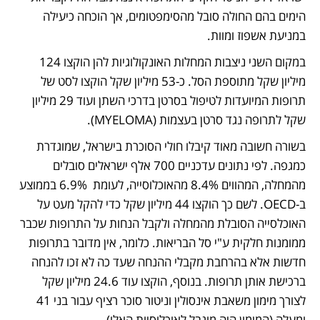
הימים בהם החולה סובל מהסימפטומים, אך הוכחה כיעילה 
במניעת אשפוז ומוות. 
במקום השני ניצבות המחלות האונקולוגיות להן הוקצו 124 
מיליון שקל מתוספת הסל. כ-53 מיליון שקל הוקצו לסט של 
תרופות המיועדות לטיפול בסרטן בדרכי השתן ועוד 29 מיליון 
שקל לתרופה נגד סרטן בעצמות (MYELOMA). 
בשורה חשובה מאוד קיבלו חולי הסוכרת בישראל, שמוגדרת 
כמגפה. לפי נתונים עדכניים 700 אלף ישראלים סובלים 
מהמחלה, המהווים 8.4% מהאוכלוסייה, לעומת  6.9% בממוצע 
ב-OECD. לשם כך הוקצו 44 מיליון שקל כדי להקל מעט על 
האוכלסייה הסובלת מהמחלה ולקבל הנחות על התרופות שכבר 
ממומנות חלקית ע"י סל הבריאות. כלומר, אין מדובר בתרופות 
חדשות אלא בהרחבת מקבלי ההנחה שעד כה לא זכו להנחה 
ברכישת אותן תרופות. בנוסף, הוקצו עוד 24.6 מיליון שקל 
לצורך מימון משאבת אינסולין וניטור סוכר רציף עבור בני 41 
ומעלה (המימון היה מוגבל לאוכלוסיות האלו).  