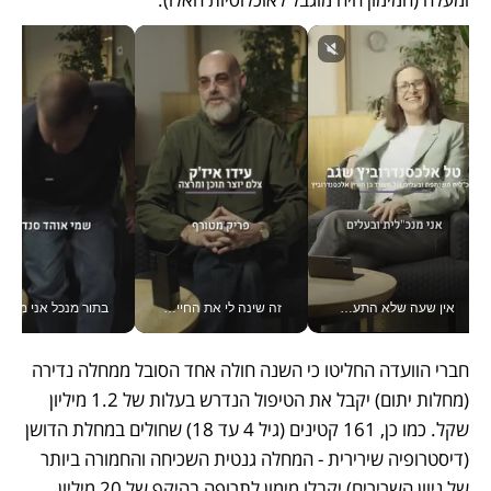
אין שעה שלא התעסקתי במשבר - טל אלכסנדרוביץ’ שגב מנהלת משברים תקשורתיים מכל מקום עם ה- Galaxy Z Fold8 Ultra שלה_v
זה שינה לי את החיים: איך עידו איז'ק הופך את הסמארטפון לכלי צילום מקצועי_v
בתור מנכל אני מקבל מאות הח
חברי הוועדה החליטו כי השנה חולה אחד הסובל ממחלה נדירה 
(מחלות יתום) יקבל את הטיפול הנדרש בעלות של 1.2 מיליון 
שקל. כמו כן, 161 קטינים (גיל 4 עד 18) שחולים במחלת הדושן 
(דיסטרופיה שירירית - המחלה גנטית השכיחה והחמורה ביותר 
של ניוון השרירים) יקבלו מימון לתרופה בהיקף של 20 מיליון 