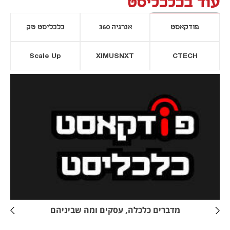
עוד בכלכליסט
פודקאסט
אנרגיה 360
כלכליסט טק
Scale Up
XIMUSNXT
CTECH
יסייה חדשה
נפתח בכרטיסייה חדשה
מדברים כלכלה, עסקים ומה שביניהם