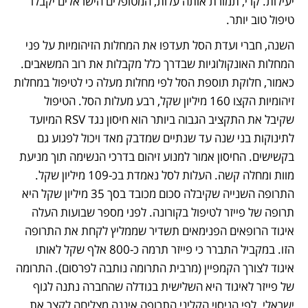
יעילות. קרי, תמורת אותה עלות, המטופלים הישראלים יקבלו 
טיפול טוב יותר.  
השנה, חברי ועדת הסל תעדפו את המחלות הזיהומיות על פני 
המחלות האונקולוגיות שבדרך כלל מקבלות את רוב המשאבים. 
כאמור, חלוקת תוספת הסל לפי מחלות מעלה כי לטיפול במחלות 
זיהומיות הקצו 160 מיליון שקל, רבע מעלות הסל. הטיפול 
שקיבל את התקציב הגבוה ביותר הוא חיסון נגד RSV המיועד 
לתינוקות בני שנה עד שנתיים שמדבק מאד ויכול לפגוע גם 
בקשישים. החיסון אמור למנוע זיהום בדרכי הנשימה תוך מניעת 
מוות ומחלה קשה. העלות לסל נאמדת בכ-109 מיליון שקל. 
התרופה השנייה שקיבלה סכום מכובד בסך 35 מיליון שקל היא 
תרופה של פייזר לטיפול בקורונה. לפני מספר שבועות העלה 
איגוד הרופאים הפנימאים תשדיר שממליץ לקחת את התרופה 
הזו. במקביל התברר כי פייזר תרמה כ-800 אלף שקל לאותו 
איגוד לצורך הקמפיין (מרבית התרומה נותבה לפרסום). התרומה 
של פייזר לאיגוד היא השלישית בגודלה שהחברה נתנה לגוף 
ישראלי. לפי הניסוי הקליני התרופה איננה מצליחה לקצר את 