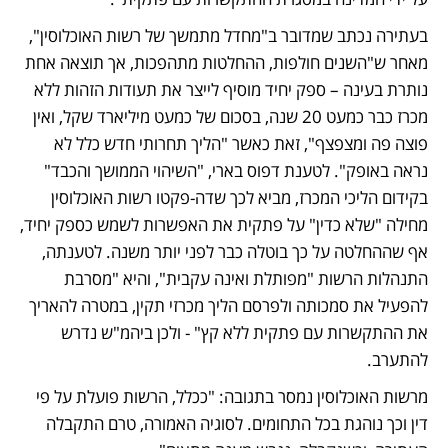
בעתירה נכתב שמדובר ב"מחדל מתמשך של רשות האוכלוסין", 
מאחר ש"השנים חולפות, ההחלטות מתהפכות, אך תוצאה אחת 
נותרת בעינה – ספק יחיד מוסיף לייצר את תעודות הזהות ללא 
מכרז כבר כמעט 20 שנה, בסכום של כמעט מיליארד שקל, ואין 
פוצה פה ומצפצף", זאת כאשר "הליך תחרותי חדש כלל לא 
נראה באופק". לטענת דפוס בארי, "השיהוי הממושך והכבד" 
בקידום הליכי המכרז, מביא לכך שדה-פקטו רשות האוכלוסין 
מחילה "שלא כדין" על פתקית את האפשרות לשמש כספק יחיד, 
אף שההחלטה על כך בוטלה כבר לפני יותר משנה. לטענתה, 
התנהלות הרשות "מפותלת ואינה עקבית", והיא "מסרבת 
להפעיל את סמכותה ולפרסם הליך מכרזי תקין, במטרה להאריך 
את ההתקשרות עם פתקית ללא קץ" - ולכן ביהמ"ש נדרש 
להתערב. 
מרשות האוכלוסין נמסר בתגובה: "ככלל, הרשות פועלת על פי 
דין וכך נוהגת בכל התחומים. לסוגיה האמורה, טרם התקבלה 