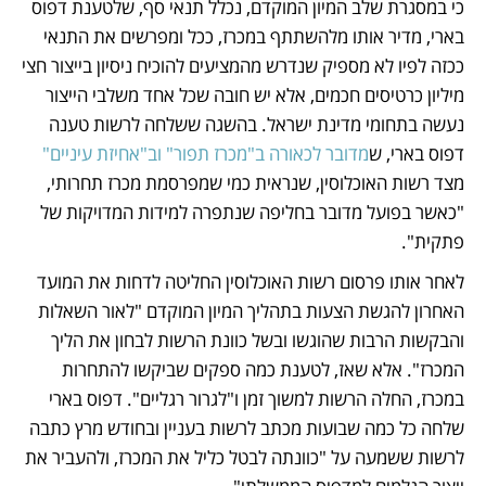
כי במסגרת שלב המיון המוקדם, נכלל תנאי סף, שלטענת דפוס 
בארי, מדיר אותו מלהשתתף במכרז, ככל ומפרשים את התנאי 
ככזה לפיו לא מספיק שנדרש מהמציעים להוכיח ניסיון בייצור חצי 
מיליון כרטיסים חכמים, אלא יש חובה שכל אחד משלבי הייצור 
נעשה בתחומי מדינת ישראל. בהשגה ששלחה לרשות טענה 
דפוס בארי, ש
מדובר לכאורה ב"מכרז תפור" וב"אחיזת עיניים"
מצד רשות האוכלוסין, שנראית כמי שמפרסמת מכרז תחרותי, 
"כאשר בפועל מדובר בחליפה שנתפרה למידות המדויקות של 
פתקית".
לאחר אותו פרסום רשות האוכלוסין החליטה לדחות את המועד 
האחרון להגשת הצעות בתהליך המיון המוקדם "לאור השאלות 
והבקשות הרבות שהוגשו ובשל כוונת הרשות לבחון את הליך 
המכרז". אלא שאז, לטענת כמה ספקים שביקשו להתחרות 
במכרז, החלה הרשות למשוך זמן ו"לגרור רגליים". דפוס בארי 
שלחה כל כמה שבועות מכתב לרשות בעניין ובחודש מרץ כתבה 
לרשות ששמעה על "כוונתה לבטל כליל את המכרז, ולהעביר את 