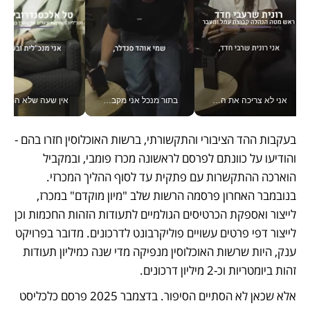
אני לא צריכה את המשרד: רונית שרעבי-חדד מנהלת ארגון של 30000 עובדים מכל מקום_v
בתור מנכל אני מקבל מאות החלטות ביום, וה- Galaxy Z Fold8 Ultra עוזר לי לחתוך אותן מהר יותר_v
אין שעה שלא התעסקתי במשבר - טל אלכסנדרוביץ’ שגב מנהלת משברים
בעקבות ההד הציבורי והתקשורתי, ברשות האוכלוסין חזרו בהם - 
והודיעו על כוונתם לפרסם לראשונה מכרז פומבי, ובמקביל 
הוארכה ההתקשרות עם פתקית עד לסוף ההליך המכרזי. 
בנובמבר האחרון פרסמה הרשות שלב "מיון מוקדם" במכרז, 
לייצור ואספקת הכרטיסים הגולמיים לתעודות הזהות החכמות וכן 
לייצור דפי פרטים עשויים פוליקרבונט לדרכונים. מדובר בפרויקט 
ענק, היות שרשות האוכלוסין מנפיקה מדי שנה כמיליון תעודות 
זהות ביומטריות וכ-2 מיליון דרכונים. 
אלא שכאן לא הסתיים הסיפור. בדצמבר 2025 פרסם כלכליסט 