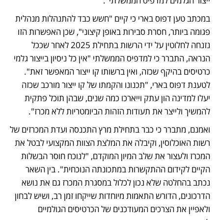
ייצור הגלמים למדפיס הממשלתי". 
במכתב טען דפוס בארי כי קיים "חשש כבד להתנהלות מנהלית 
פגומה ביותר, חסרת סבירות באופן קיצוני", שכן האפשרות הזו 
נזנחה לחלוטין על ידי הרשות בתחילת 2025 לאחר שככל 
הנראה, התברר כי למדפיס הממשלתי "אין כל ניסיון בייצור גלמי 
כרטיסים בהיקף שכזה, ואין ברשותו קו ייצור המאפשר זאת". 
לטענת דפוס בארי, "תכנונו והקמתו של קו ייצור מורכב שכזה 
יעלו למדינה הון עתק וייארכו כמה שנים, שבהן תוכל פתקית 
להמשיך ולייצר את תעודות הזהות הביומטריות ללא מכרז".
ואמנם, מתברר כי כבר בתחילת מרץ התכנסה ועדת המכרזים של 
רשות האוכלוסין, וקיבלה את המלצת הצוות המקצועי לבטל את 
המכרז ולעצור את שלב המיון המוקדם, "לנוכח חוסר הבשלות 
הקיים לקידום ההתקשרות במתכונתה הנוכחית". בין השאר 
נכתב בהחלטה שלא נכון לכלול במסגרת המכרז גם את נושא 
הדרכונים, הדורש התאמות מיוחדות שייקחו זמן רב, ושיש לבחון 
ולאפיין את הצרכים המעודכנים של הכרטיסים הגולמיים 