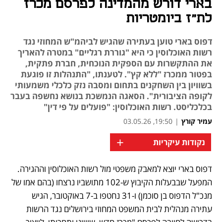
בארי דורש מהמדינה לפרסם מכרז
לת"ז ביומטריות
דפוס בארי טוען בעתירה שהגיש לביהמ"ש המחוזי נגד
רשות האוכלוסין כי היא "גוררת רגליים" במטרה להאריך
את ההתקשרות עם הספקית הנוכחית, חברת פתקית,
בפטור ממכרז "ללא קץ". לטענתו, "התנהלות זו פוגעת
בשוויון בין השחקנים בתחום ומסבה נזק כלכלי משמעותי
לקופה הציבורית". הסאגה הנמשכת בנושא נחשפה בעבר
בכלכליסט. רשות האוכלוסין: "פועלים על פי דין"
עמיר קורץ
|
19:50, 03.05.26
+
נקודות עיקריות
דפוס בארי יוצא למאבק משפטי מול רשות האוכלוסין וההגירה. 
נפתח בכרטיסייה חדשה
נפתח בכרטיסייה חדשה
המפעל שבבעלות הקיבוץ ש-102 מתושביו נרצחו (בהם אמו של 
מנכ"ל הדפוס בן סוכמן) ו-31 נחטפו ב-7 באוקטובר, הגיש 
עתירה מנהלית לבית המשפט המחוזי בירושלים נגד הרשות 