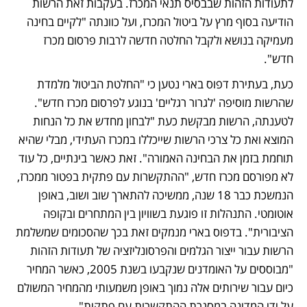
לתעודות הזהות שבבסיס תנאי המכרז. בעקבות זאת הרשות 
הודיעה בסוף מרץ על ביטול המכרז, ועל כוונתה "לקיים בחינה 
מעמיקה בנושא ולקבל החלטה חדשה לרבות פרסום מכרז 
חדש". 
כעת, בעתירת דפוס בארי נטען כי "החלטת הביטול מלמדת 
שהרשות מוסיפה 'לגרור רגליים' בנוגע לפרסום מכרז חדש". 
לטענתה, הרשות מבקשת כעת "לבחון מחדש את כל הנחות 
המוצא ואת כל צרכי הרשות שייכללו במכרז העתידי, מבלי שהיא 
תוחמת בזמן את הבחינה האמורה". זאת כאשר בינתיים, כל עוד 
לא מפורסם מכרז חדש, "ההתקשרות עם פתקית בפטור ממכרז, 
הנמשכת כבר 18 שנה, ממשיכה להתארך שוב ושוב, באופן 
אוטומטי. התנהלות זו פוגעת בשוויון בין המתחרים ובקופה 
הציבורית". בדפוס בארי מנמקים זאת בכך שהסכומים שמשלמת 
הרשות עבור ייצור הגלמים והפרסונליזציה של תעודות הזהות 
"מבוססים על האומדנים שנקבעו בשנת 2005, כאשר המחיר 
כיום עבור שירותים אלה נמוך באופן משמעותי מהמחיר המשולם 
על ידי המדינה במסגרת ההתקשרות עם פתקית". 