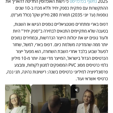
2025 
נחשף בכלכליסט
 כי רשות האוכלוסין החליטה להאריך את 
ההתקשרות עם פתקית כספק יחיד וללא מכרז ב-10 שנים 
נוספות (עד יוני 2035) תמורת 280 מיליון שקל (כולל מע"מ). 
דפוס בארי ומתחרים פוטנציאליים נוספים הגישו אז השגות, 
בטענה שלא מתקיימים התנאים לבחירה ב"ספק יחיד" היות 
ולעוד גופים יש את יכולות הייצור הנדרשות, ובמחירים נמוכים 
יותר ממה שהמדינה משלמת כיום. דפוס בארי, למשל, שחזר 
לפעול שבוע בלבד אחרי השבת השחורה, הוא מפעל ייצור 
הכרטיסים הגדול בישראל, המייצר מדי שנה יותר מ-10 מיליון 
גלמי כרטיסים מסוג PVC המסופקים למגוון לקוחות, ומבצע 
פרסונליזיציה למיליוני כרטיסים בשנה: רישיונות נהיגה, תגי נכה, 
כרטיסי אשראי ועוד. 