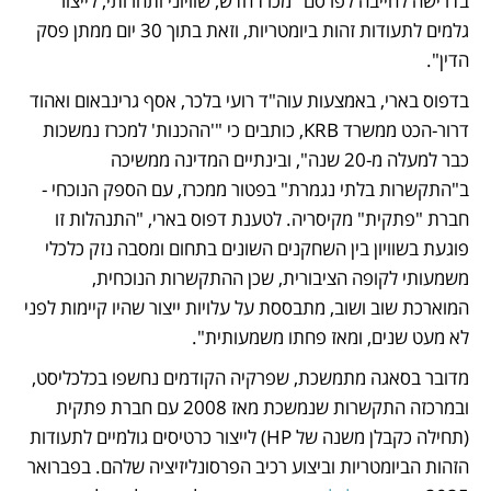
בדרישה לחייבה לפרסם "מכרז חדש, שוויוני ותחרותי, לייצור 
גלמים לתעודות זהות ביומטריות, וזאת בתוך 30 יום ממתן פסק 
הדין". 
בדפוס בארי, באמצעות עוה"ד רועי בלכר, אסף גרינבאום ואהוד 
דרור-הכט ממשרד KRB, כותבים כי "'ההכנות' למכרז נמשכות 
כבר למעלה מ-20 שנה", ובינתיים המדינה ממשיכה 
ב"התקשרות בלתי נגמרת" בפטור ממכרז, עם הספק הנוכחי - 
חברת "פתקית" מקיסריה. לטענת דפוס בארי, "התנהלות זו 
פוגעת בשוויון בין השחקנים השונים בתחום ומסבה נזק כלכלי 
משמעותי לקופה הציבורית, שכן ההתקשרות הנוכחית, 
המוארכת שוב ושוב, מתבססת על עלויות ייצור שהיו קיימות לפני 
לא מעט שנים, ומאז פחתו משמעותית".  
מדובר בסאגה מתמשכת, שפרקיה הקודמים נחשפו בכלכליסט, 
ובמרכזה התקשרות שנמשכת מאז 2008 עם חברת פתקית 
(תחילה כקבלן משנה של HP) לייצור כרטיסים גולמיים לתעודות 
הזהות הביומטריות וביצוע רכיב הפרסונליזיציה שלהם. בפברואר 