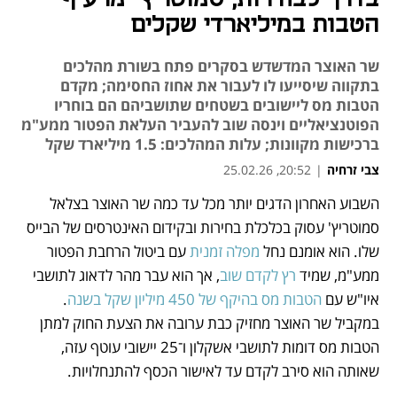
הטבות במיליארדי שקלים
שר האוצר המדשדש בסקרים פתח בשורת מהלכים
בתקווה שיסייעו לו לעבור את אחוז החסימה; מקדם
הטבות מס ליישובים בשטחים שתושביהם הם בוחריו
הפוטנציאליים וינסה שוב להעביר העלאת הפטור ממע"מ
ברכישות מקוונות; עלות המהלכים: 1.5 מיליארד שקל
צבי זרחיה
|
20:52, 25.02.26
השבוע האחרון הדגים יותר מכל עד כמה שר האוצר בצלאל 
נפתח בכרטיסייה חדשה
נפתח בכרטיסייה חדשה
נפתח בכרטיסייה חדשה
נפתח בכרטיסייה חדשה
נפתח בכרטיסייה חדשה
סמוטריץ' עסוק בכלכלת בחירות ובקידום האינטרסים של הבייס 
שלו. הוא אומנם נחל 
מפלה זמנית
 עם ביטול הרחבת הפטור 
ממע"מ, שמיד 
רץ לקדם שוב
, אך הוא עבר מהר לדאוג לתושבי 
איו"ש עם 
הטבות מס בהיקף של 450 מיליון שקל בשנה
. 
במקביל שר האוצר מחזיק כבת ערובה את הצעת החוק למתן 
הטבות מס דומות לתושבי אשקלון ו־25 יישובי עוטף עזה, 
שאותה הוא סירב לקדם עד לאישור הכסף להתנחלויות. 