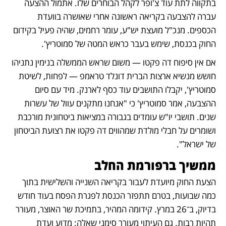
בתקווה לתת עוד צ'ופר לקהל הבוחרים שלו. אתמול ההצעה 
עברה להצבעה בקריאה ראשונה אחרי שאושרה בוועדת 
הכספים. מנכ"ל מועצת יש"ע, עומר רחמים, שהיה פעיל בקידום 
החוק בכנסת, שימש בעבר כראש המטה של סמוטריץ'.
אם אין סיפוח דה פקטו — משום שראש הממשלה בנימין נתניהו 
חושש מנשיא ארצות הברית דונלד טראמפ — לפחות, לשיטת 
סמוטריץ', יקבלו התושבים עוד כסף לארנק. מיד עם סיום 
ההצבעה, אמר סמוטריץ' כי "אנחנו מתקנים עוול של עשרות 
שנים. תושבי יו"ש עומדים בגבורה במציאות ביטחונית מורכבת 
ושומרים על חבלי מולדת שמהווים דה פקטו את רצועת הביטחון 
של ישראל".
ממשיך ברפורמת החלב
הצעת החוק מיועדת לעבור בקריאה השנייה והשלישית בתוך 
כמה שבועות, בטרם תתפזר הכנסת לפגרת הפסח בעוד חודש 
בדיוק, ב־26 במרץ. קידומה המהיר, בתמיכת שר האוצר, מעורר 
תהיות רבות. גם העיתוי מעורר סימני שאלה: מדוע ועדת 