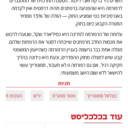
השרים ניר ברקת ואבי דיכטר. הטענה המרכזית של המתנגדים 
לרפורמה היא שהפגיעה ברפתנים תהיה דרמטית ואין לקדמה 
באגרסיביות כפי שמציע החוק — הוזלה של 15% ממחיר 
המטרה הקבוע כיום בחוק. 
עלותה של הרפורמה למדינה היא כמיליארד שקל, שנועדו לרכוש 
את מכסות החלב מרפתנים שייבחרו לסגור את הרפתות שלהם. 
מפלה אחת כבר נרשמה בעניין הרפורמה כשהייעוץ המשפטי 
קבע שיש לפצלה מחוק ההסדרים, וכעת היא נידונה בהליך 
חקיקה רגיל. אם גם רפורמה זו לא תעבור, סמוטריץ' עשוי 
להישאר ללא שום הישג משמעותי. 
תגיות
בצלאל סמוטריץ'
פטור ממע"מ
יו"ש
הטבות מס
עוד בכלכליסט