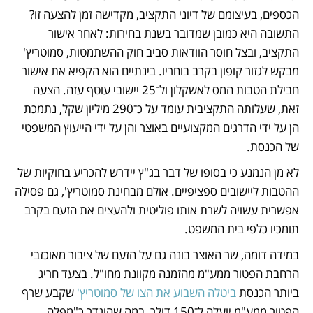
הכספים, בעיצומם של דיוני התקציב, מקדישה זמן להצעה זו? 
התשובה היא כמובן שמדובר בשנת בחירות: לאחר אישור 
התקציב, ובצל חוסר הוודאות סביב חוק ההשתמטות, סמוטריץ' 
מבקש לגזור קופון בקרב בוחריו. בינתיים הוא הקפיא את אישור 
חבילת הטבות המס לאשקלון ול־25 יישובי עוטף עזה. הצעה 
זאת, שעלותה התקציבית עומד על כ־290 מיליון שקל, נתמכת 
הן על ידי הדרגים המקצועיים באוצר והן על ידי הייעוץ המשפטי 
של הכנסת. 
לא מן הנמנע כי בסופו של דבר בג"ץ יידרש להכריע בחוקיות של 
ההטבות ליישובים ספציפיים. אולם מבחינת סמוטריץ', גם פסילה 
אפשרית עשויה לשרת אותו פוליטית ולהעצים את הזעם בקרב 
תומכיו כלפי בית המשפט. 
במידה דומה, שר האוצר בונה גם על הזעם של ציבור מאוכזבי 
הרחבת הפטור ממע"מ מהזמנה מקוונת מחו"ל. בצעד חריג 
ביותר הכנסת 
ביטלה השבוע את הצו של סמוטריץ'
 שקבע שרף 
הפטור ממע"מ יועלה ל־150 דולר, במה שהוגדר כ"מפלה 