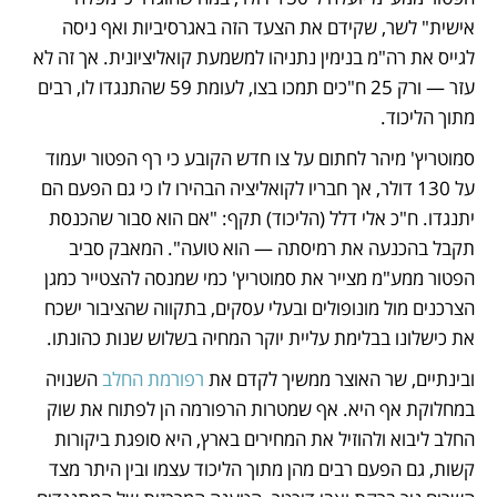
אישית" לשר, שקידם את הצעד הזה באגרסיביות ואף ניסה 
לגייס את רה"מ בנימין נתניהו למשמעת קואליציונית. אך זה לא 
עזר — ורק 25 ח"כים תמכו בצו, לעומת 59 שהתנגדו לו, רבים 
מתוך הליכוד. 
סמוטריץ' מיהר לחתום על צו חדש הקובע כי רף הפטור יעמוד 
על 130 דולר, אך חבריו לקואליציה הבהירו לו כי גם הפעם הם 
יתנגדו. ח"כ אלי דלל (הליכוד) תקף: "אם הוא סבור שהכנסת 
תקבל בהכנעה את רמיסתה — הוא טועה". המאבק סביב 
הפטור ממע"מ מצייר את סמוטריץ' כמי שמנסה להצטייר כמגן 
הצרכנים מול מונופולים ובעלי עסקים, בתקווה שהציבור ישכח 
את כישלונו בבלימת עליית יוקר המחיה בשלוש שנות כהונתו.
ובינתיים, שר האוצר ממשיך לקדם את 
רפורמת החלב
 השנויה 
במחלוקת אף היא. אף שמטרות הרפורמה הן לפתוח את שוק 
החלב ליבוא ולהוזיל את המחירים בארץ, היא סופגת ביקורות 
קשות, גם הפעם רבים מהן מתוך הליכוד עצמו ובין היתר מצד 