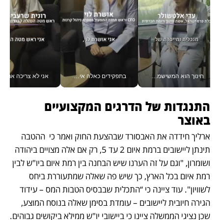
חינוך הוא המשישמה של החיים שלי - V
בתפקידים כאלה אי אפשר לחכות: אושרת לוי מניעה השקעות ענק מהטלפון_v
אני לא צריכה את המשרד:
התנגדות של הדרגים המקצועיים 
באוצר 
ארליך חידדה את האבסורד שבהצעת החוק ואמר כי  ההטבה 
תינתן ליישובים ברמת איום 2 עד 5, רק אם אלה מצויים ביהודה 
ושומרון, "וגם על זה הערנו שיש הבחנה בין רמת איום ביו"ש לבין 
רמת איום בכל הארץ, כך שיש פה שאלה שמתעוררת ביחס 
לשוויון". עוד ציינה כי “התכלית שבבסיס הטבות המס – עידוד 
הגירה חיובית ליישובים – עומדת בסימן שאלה בנוסח המוצע, 
שכן נציגי הממשלה ציינו כי ביישובי יו"ש ממילא ביקושים גבוהים. 