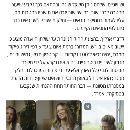
ושוויוניים, שלהם ניתן משקל שונה, ובהתאם לכך נקבע שיעור 
ההטבה לכל יישוב. כדי שיישוב יזכה את תושביו בהטבות מס, 
עליו לעמוד בחמישה תנאים — וחלק מיישובי יו"ש זכאים כבר 
כיום לפי התנאים הקיימים.
לדברי ארליך, בהצעת החוק המונחת על שולחן הוועדה מוצע כי 
יישוב מאוים ביו"ש, המדורג ברמת איום 2 עד 5 לפי דירוג פיקוד 
המרכז, יהיה זכאי ל־100 נקודות — קריטריון חדש, גמיש ודינמי, 
הנתון לשינויים ביטחוניים. "הוא אינו נקבע על ידי משרד 
הביטחון לגבי כלל הארץ אלא על ידי פיקוד המרכז לגבי חלק 
ממנה; הוא אינו חל באופן רוחבי; הוא אינו שקוף; וחוות הדעת 
במסגרתו מסווגת — דבר החותר תחת ההנחיות שנקבעו 
בפסיקה", אמרה.