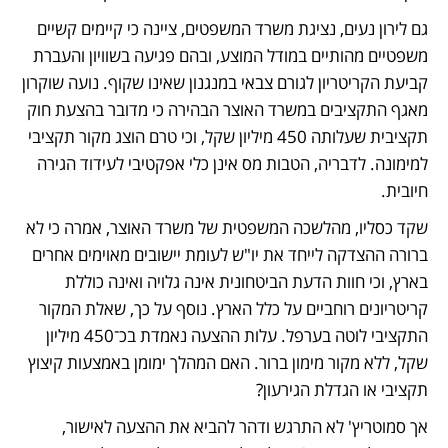
גם לירון נעים, נציגת משרד המשפטים, ציינה כי קיימים קשיים 
משפטיים מהותיים במודל המוצע, ובהם פגיעה בשוויון והעברת 
קביעת הקריטריון לגורם צבאי במנגנון שאינו שקוף. נועה שוקרון 
מאגף התקציבים במשרד האוצר הבהירה כי מדובר בהצעת חוק 
תקציבית שעלותה 450 מיליון שקל, וכי טרם הוצג מקור תקציבי 
למימונה. לדבריה, הטבות מס אינן כלי אפקטיבי לעידוד הגירה 
חיובית.
שקד כסליו, מהלשכה המשפטית של משרד האוצר, אמרה כי לא 
ברורה ההצדקה לייחד את יו"ש לעומת יישובים מאוימים אחרים 
בארץ, וכי חוות הדעת הביטחונית אינה גלויה ואינה כוללת 
קריטריונים רוחביים על כלל הארץ. נוסף על כך, שאלת המקור 
התקציבי לוטה בערפל. עלות ההצעה נאמדת בכ־450 מיליון 
שקל, ללא מקור מימון ברור. האם המהלך ימומן באמצעות קיצוץ 
תקציבי או הגדלת הגירעון?
אך סמוטריץ' לא התרגש ודהר להביא את ההצעה לאישור, 