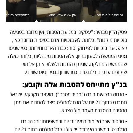
זה שינה לי את החיים: איך עידו איז'ק הופך את הסמארטפון לכלי צילום מקצועי_v
אין שעה שלא התעסקתי במשבר - טל אלכסנדרוביץ’ שגב מנהלת משברים תקשורתיים מכל מקום עם ה- Galaxy Z Fold8 Ultra שלה_v
בתפקידים כאלה אי אפשר לח
פסק הדין מבהיר: "עסקינן במניעת הטבות; אין מדובר בפגיעה 
בזכויות מוקנות". כלומר, לא בזכויות אדם בסיסיות מדובר כאן, 
לא פגיעה בזכויות לפי חוק יסוד: כבוד האדם וחירותו, כפי שניסו 
נציגי הממשלה לטעון בדיון, אלא הטבות מינהליות, כלומר כאלה 
שהממשלה מחלקת, שניתן להתנות ולשלול אותן אל מול 
שיקולים ערכיים רלבנטיים כמו שוויון בנטל וגיוס שוויוני.
בג"ץ מתייחס להטבות אלה וקובע:
• הנחה ברכישת דירה ("מחיר מטרה"): מועצת מקרקעי ישראל 
תתכנס בתוך 21 יום על מנת להחליט כיצד להתנות את מתן 
ההטבה בהסדרת מעמד מול הצבא.
• סבסוד שכר הלימוד במעונות יום ובמשפחתונים: הגורם 
הרלבנטי במשרד העבודה ישקול ויקבל החלטה בתוך 21 יום 