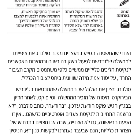
ואחרי שהמשטרה תסייע במעצרים מפנה סולברג את ציפייתו 
לממשלה ש"נדרשת לפעול בשקידה ראויה ובמהירות האפשרית 
לנקיטת הליכים פליליים ממשיים כלפי משתמטים מקרב הציבור 
החרדי, על יסוד אמת מידה שוויונית ביחס לציבור הכללי".
סולברג מציין את הזלזול של הממשלה שמתבטאת בג'יבריש 
הבירוקרטי מיסודו של מזכיר הממשלה יוסי פוקס. לאחר הדיון 
בבג"ץ הגיש פוקס הודעת עדכון. "בהודעה", כותב סולברג, "לא 
נרשמה התחייבות לנקיטת צעדים אופרטיביים כלשהם...אין זו 
הפעם הראשונה, גם לא השנייה, שבה אנו מצויים בתרחיש של 
הצהרות כלליות; הגם שבעבר נעתרנו לבקשות כגון דא, הניסיון 