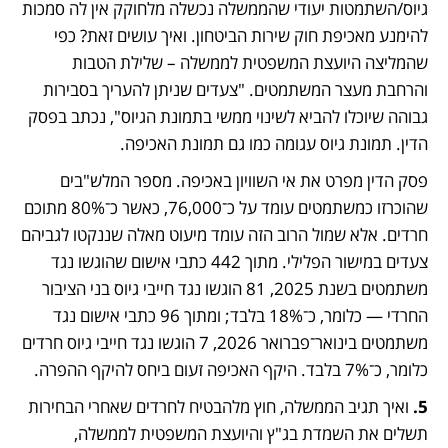
גיוס/השתמטות יעודי שהממשלה נכשלה מלחוקק אין לה סמכות 
להימנע מאכיפת חוק שירות הביטחון. ואיך עושים זאת? כפי 
שהמליצה היועצת המשפטית לממשלה – שלילת הטבות 
והרחבת מעצר המשתמטים. "צעדים שניתן להעריך בסבירות 
גבוהה שיוכלו להביא לשינוי ממשי בתמונת הגיוס", נכתב בפסק 
הדין. תמונת גיוס עגומה כמו גם תמונת האכיפה.
פסק הדין מפרט את אי השוויון באכיפה. מספר המלש"בים 
שהוכרזו כמשתמטים עומד על כ־76,000, כאשר כ־80% מתוכם 
חרדים. אלא שמול הרוב הזה עומד מיעוט מאלה שננקטו לגביהם 
צעדים במישור הפלילי. מתוך 442 כתבי אישום שהוגשו נגד 
משתמטים בשנת 2025, 81 הוגשו נגד חייבי גיוס בני הציבור 
החרדי — כלומר, כ־18% בלבד; ומתוך 96 כתבי אישום נגד 
משתמטים בינואר־פברואר 2026, 7 הוגשו נגד חייבי גיוס חרדים 
כלומר, כ־7% בלבד. היקף האכיפה זעום ביחס להיקף ההפרה.
5. 
ואיך תגיב הממשלה, חוץ מלהבטיח לחרדים שאחרי הבחירות 
תשלים את השמדת בג"ץ והיועצת המשפטית לממשלה, 