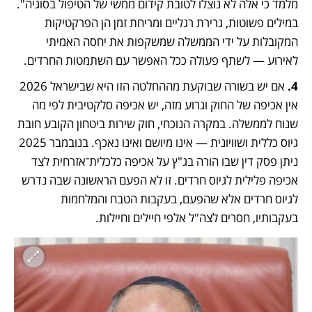
מלמד כי אלה לא נוצלו לטובת קידום ממשי של הטיפול בסוגיה". 
במילים פשוטות, גרירת רגליים ומריחת זמן הן הפרקטיקות 
המקובלות על ידי הממשלה שמשקפות את יחסה האמיתי 
לאירוע — לשתף פעולה ככל האפשר עם השתמטות החרדים.
4. 
אם יש בשורה שבוקעת מההחלטה הזו היא שבישראל 2026 
אין אכיפה של החוק וגרוע מזה, יש אכיפה סלקטיבית לפי מה 
שנוח לממשלה. במקרה הנוכחי, חוק שירות ביטחון הקובע חובת 
גיוס כללית ושוויונית — אינו מיושם ואינו נאכף. בנובמבר 2025 
ניתן פסק דין שבו הורה בג"ץ על אכיפה כלכלית־אזרחית לצד 
אכיפה פלילית לגיוס חרדים. זו לא הפעם הראשונה שבה נדרש 
לגיוס חרדים אלא שהפעם, בעקבות הטבח והמלחמות 
בעקבותיו, חסרים לצה"ל אלפי חיילים וחיילות. 