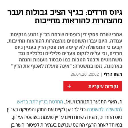
גיוס חרדים: בג"ץ הציב גבולות ועבר
מהצהרות להוראות מחייבות
אחרי שורת פסקי דין רופסים שבהם בג"ץ נמנע מנקיטת
עמדה, היום עברו השופטים מהצהרות להוראות מחייבות.
קבעו כי הממשלה לא קיימה את פסק הדין בעניין גיוס
חרדים, וכי עליה לנקוט צעדים פליליים וכלכליים נגד
משתמטים ולבטל הטבות כמו סבסוד מעונות והנחה
בארנונה. נזפו במשטרה: "אינה פועלת לאכוף את הדין"
משה גורלי
|
20:02, 26.04.26
+
נקודות עיקריות
1. 
הארי התנער מתנומתו ושאג. 
החלטת בג"ץ לתת בראש 
נפתח בכרטיסייה חדשה
לממשלה ולמשטרה
 כדי להניען לקיים את החוק והפסיקה בעניין 
גיוס החרדים, מעידה שרוח חיים עדיין פועמת בשופטי העליון. 
במיוחד לאחר הרצף הרופס שנרשם בעתירות לפיטורי השר בן 