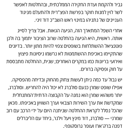
גביר ולהקמת ועדת החקירה הממלכתית, ובהחלטות לאפשר 
לשר לוין למנות חוקר בפרשת הפצ"רית ולהתעלם מניגוד 
העניינים של נתניהו במינוי ראש השב"כ דוד זיני.
אחרי השפל המתארך הזה, הגיעה הגאות. אבל צריך לסייג 
אותה. ראשית, היא הגיעה בהחלטה שרוב הציבור יתמוך בה ולכן 
פוטנציאל ההשתלחות בשופטים צפוי להיות מתון יותר. בדיונים 
שהתקיימו באכיפת ההשתמטות לא נרשמו ניסיונות פיצוץ 
ואירועי בריונות כמו במקרים האחרים; שנית, ההחלטה מתבססת 
על חוק ופסיקה ברורים. 
יש גבול עד כמה ניתן לעשות צחוק מהחוק ובדיחה מהפסיקה. 
אפילו שופט שמרן כנעם סולברג לא יכול היה להחריש. וסולברג, 
יותר משהוא שמרן הוא נמנה על הקבוצה הדתית־המתנחלית 
שמקדשת את ערך השירות הצבאי וערך השוויון באכיפתו. מכאן 
שהכל נסלל לקראת ההחלטה שניתנה היום על ידי הרכב עם רוב 
שמרני — סולברג, דוד מינץ ויעל וילנר, ביחד עם הליברלים 
דפנה ברק־ארז ועופר גרוסקופף.