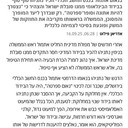
בנאום אתמול בכנס החשב הכללי הכיר נתניהו סוף סוף
בבידוד הבינלאומי ממנו סובלת ישראל והצהיר כי "נצטרך
להיות אתונה וסופר־ספרטה". רק שבדרך ליעד המופרך
והמסוכן, הממשלה בראשותו מקריבה את החוזקות של
המשק ופוגעת בסיכוי לצמיחה כלכלית
אדריאן פילוט
|
06:28, 16.09.25
אחרי חודשים של מפולת מדינית החליט אתמול ראש הממשלה 
נפתח בכרטיסייה חדשה
בנימין נתניהו להכיר בבידוד המדיני חסר התקדים ממנו סובלת 
מדינת ישראל. איך נהוג לומר? הכרת הבעיה היא תחילת הטיפול 
בה, אלא שראש הממשלה לא הציע אף טיפול.
הדגש של נתניהו בנאומו הדרמטי אתמול בכנס החשב הכללי 
בירושלים, שכבר זכה לכינוי "נאום ספרטה", היה על הבידוד 
הכלכלי. אין מחלוקת על הקביעה, אך ההסבר שנתן נתניהו 
לאותו בידוד שנוי במחלוקת: לטענתו, הכל בגלל שהמיעוט 
האסלאמיסטי כבש את אירופה, הפך למיעוט גדול, קולני 
ואגרסיבי והוא דורש חרמות, ענישה ובידוד של ישראל. 
הפוליטיקאים, הוא אומר, נאלצים להיענות לדרישות של אותו 