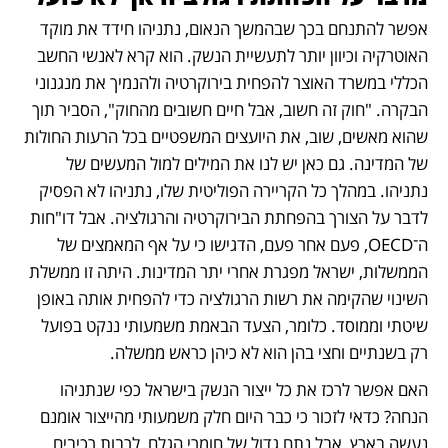
אפשר להתנחם בכך שבהמשך הנאום, נתניהו חידד את מוקד 
האוטרקיה וכיוון יותר לתעשיית הנשק. הוא קרא לאנשי החשב 
הכללי במשרד האוצר להפחית בירוקרטיה ולהנמיך את מנגנוני 
הבקרה. "חוק זה חשוב, אבל חיים חשובים מהחוק", הסביר תוך 
שהוא מאשים, שוב, את היועצים המשפטיים בכל הרעות החולות 
של המדינה. גם כאן יש לנו את המילים למול המעשים של 
נתניהו. במהלך כל הקריירה הפוליטית שלו, נתניהו לא הפסיק 
לדבר על הצורך בהפחתת הבירוקרטיה והרגולציה. אבל דו"חות 
ה־OECD, פעם אחר פעם, הדגישו כי על אף המאמצים של 
הממשלות, ישראל מפגרת אחרי יתר המדינות. היתה זו ממשלת 
השינוי שהקימה את רשות הרגולציה כדי להפחית אותה באופן 
שיטתי וממוסד. כלומר, הצעד הבאמת משמעותי ננקט בפועל 
רק בשנתיים וחצי בהן הוא לא כיהן כראש ממשלה.
האם אפשר לרכז את כל ייצור הנשק בישראל כפי שנתניהו 
הנחה? כדאי לזכור כי כבר היום חלק משמעותי מהייצור אומנם 
נעשה בארץ, אבל נתח גדול של חומרי הגלם, לרבות רכיבים 