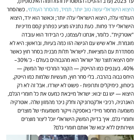
עד 2023 (ערב ההפיכה המשטרית והמלחמה האינסופית), 
היצוא הישראלי עשה טוב יותר, תמיד, מהסחר העולמי
. כשהסחר 
העולמי עלה, היצוא הישראלי עלה יותר; וכאשר הוא ירד, היצוא 
הישראלי ירד פחות. כעת נתניהו מציע כפתרון קסם מדיניות 
"אוטרקית". כלומר, אנחנו לעצמנו, כי הבידוד הוא עובדה 
מוגמרת. אלא שיש עם הגישה הזו כמה בעיות, ובראשן: היא לא 
מסתדרת עם המציאות. לישראל תלות מבנית בסחר חוץ כאשר 
יחס היצוא־תוצר של ישראל הוא מהגבוהים בעולם - כ־30%–
40%. בענפים כמו ההייטק — הקטר המרכזי של המשק — 
היחס גבוה בהרבה. בלי סחר חוץ, תעשיות שלמות כמו הייטק, 
ביטחון, כימיקלים ותרופות - פשוט לא ישרדו. אבל זה לא רק 
היצוא — יש גם יבוא: ישראל מייבאת כמעט את כל חומרי הגלם, 
האנרגיה, רכיבי אלקטרוניקה וחלק ניכר מהמזון שלה. אוטרקיה 
משמעה מחסור מיידי באספקה וייקור משמעותי של מוצרים 
וחומרי גלם. איך בדיוק המשק הישראלי יוכל ליצור מוצרים 
ושירותים ללא יבוא של אותם חומרי גלם?