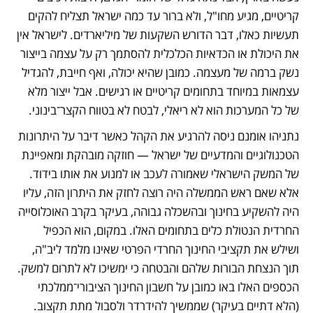
קריטיים, מגיע מחו"ל, ולא ברור עד כמה ישראל תצליח להקים 
תעשיות כאלו, דבר הדורש השקעות של מיליארדים. לישראל אין 
את היכולת או הכדאיות הכלכלית להסתמך רק על עצמה בייצור 
נשק ברמה של מעצמה. כמובן שהיא יכולה, ואף חייבת, להגדיל 
עצמאות במיוחד בתחומים קריטיים או רגישים. אבל ייצור מלא 
של כל המערכות הוא לא ריאלי, לבטח לא בטווח הקצר־בינוני.
נתניהו אומנם ניסה להרגיע את הקהל כאשר דיבר על היתרונות 
הטכנולוגיים והמדעיים של ישראל — חוזקה מובהקת ומאפיינת 
של המשק הישראלי שאמורה לעכב או למנוע את אותו בידוד. 
אלא שאם ראש הממשלה היה רוצה לחזק את היתרון הזה, עליו 
היה להשקיע בחינוך ובהשכלה גבוהה, בעיקר בקרב האוכלוסייה 
החרדית הנטולת כלים בתחומים האלו. במקום, הוא הכפיל 
ושילש את תקציבי החינוך החרדי הפרטי שאינו מלמד ליב"ה, 
תוך הנצחת הבורות שלהם והבטחה כי ימשיכו לא לתרום למשק. 
הכספים האלו באו כמובן על חשבון החינוך הציבורי־ממלכתי 
(הלא דתיים בעיקר) שממשיך להידרדר ולסבול מתת תקצוב. 