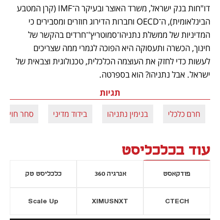
דו"חות בנק ישראל, משרד האוצר ובעיקר ה־IMF (קרן המטבע 
הבינלאומית), ה־OECD וחברות הדירוג חוזרים ומסבירים כי 
המדיניות של ממשלת נתניהו־סמוטריץ'־חרדים בהקשר של 
חינוך, הכשרה ותעסוקה היא הפוכה לגמרי ממה שצריכים 
לעשות כדי לחזק את העוצמה הכלכלית, טכנולוגית וצבאית של 
ישראל. אבל נתניהו? הוא בספרטה.
תגיות
חרם כלכלי
בנימין נתניהו
בידוד מדיני
סחר חוץ
עוד בכלכליסט
פודקאסט
אנרגיה 360
כלכליסט טק
Scale Up
XIMUSNXT
CTECH
יסייה חדשה
נפתח בכרטיסייה חדשה