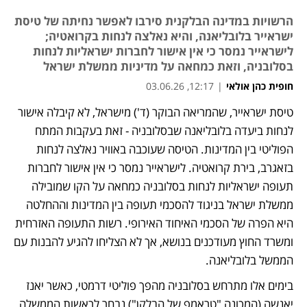
הרשויות במדינה הבלקנית סירבו לאפשר נחיתה של טיסת
ישראייר בלובליאנה, והיא נאלצה לנחות בקרואטיה;
לישראייר נמסר כי אין אישור לחברות ישראליות לנחות
בסלובניה, וזאת כמחאה על מדיניות ממשלת ישראל
חופית כהן אולאי
|
12:17, 03.06.26
טיסת ישראייר, שהמריאה הבוקר (ד') מישראל, לא קיבלה אישור 
לנחות ביעדה בלובליאנה שבסלובניה - זאת בעקבות המתח 
הפוליטי בין המדינות. הטיסה שעוכבה באוויר נאלצה לנחות 
בזאגרב, בירת קרואטיה. לישראייר נמסר כי אין אישור לחברות 
תעופה ישראליות לנחות בסלובניה כמחאה על הקו שמובילה 
ממשלת ישראל בניגוד להסכמי תעופה בין המדינות וההחלטה 
היא הפרה של הסכמי האיחוד האירופי. רשות התעופה האזרחית 
ומשרד החוץ מעודכנים בנושא, אך לא הצליחו להגיע להבנות עם 
הממשל בלובליאנה. 
בימים אלו מתרחש בסלובניה מהפך פוליטי דרמטי, כאשר יאנז 
יאנשה (המכונה "טראמפ של הבלקן") נבחר לראשות הממשלה 