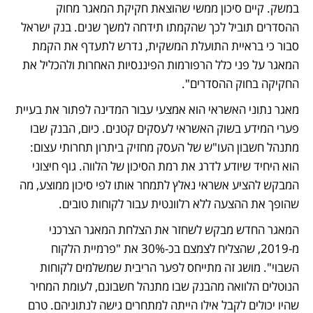
במשק. קיים סיכון ממשי שהוצאת חקיקת המאגר מחוק 
ההסדרים תוביל לכך שהקמתו תידחה למשך שנים. בנק ישראל 
סבור כי בראיית התועלת המשקית, נדרש לתעדף את הקמת 
המאגר על פני כלל הרפורמות הפיננסיות האחרות ולהכליל את 
החקיקה בחוק ההסדרים".
מאגר נתוני האשראי הוא אמצעי עבור המדינה לפתור את בעיית 
פערי המידע בשוק האשראי לעסקים קטנים. כיום, הבנק שבו 
מתנהל חשבון העו"ש של העסק מחזיק ביתרון תחרותי עצום: 
הוא היחיד שיודע לדרג את רמת הסיכון של הלווה. גוף חיצוני 
המבקש להציע אשראי נאלץ לתמחר אותו לפי סיכון ממוצע, מה 
שהופך את ההצעה ללא רלוונטית עבור לקוחות טובים.
המאגר החדש מבקש לשחזר את הצלחת המאגר הצרכני 
מ-2019, שהצליח לצמצם בכ-30% את "פרמיית הלקוח 
השבוי". מושג זה מתייחס לפער הריבית שמשלמים לקוחות 
הנוטלים הלוואה מהבנק שבו מתנהל חשבונם, לעומת המחיר 
שהיו יכולים לקבל אילו הייתה למתחרים גישה לנתוניהם. טרם 