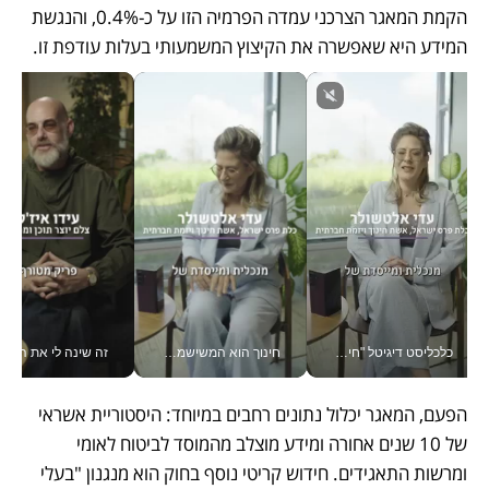
הקמת המאגר הצרכני עמדה הפרמיה הזו על כ-0.4%, והנגשת 
המידע היא שאפשרה את הקיצוץ המשמעותי בעלות עודפת זו.
כלכליסט דיגיטל "חינוך הוא המשימה של החיים שלי"_v
חינוך הוא המשישמה של החיים שלי - V
זה שינה לי את החיים: 
הפעם, המאגר יכלול נתונים רחבים במיוחד: היסטוריית אשראי 
של 10 שנים אחורה ומידע מוצלב מהמוסד לביטוח לאומי 
ומרשות התאגידים. חידוש קריטי נוסף בחוק הוא מנגנון "בעלי 