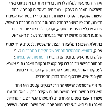
זיקה", המאפשר למלווה לראות בדו"ח אחד גם את נתוני בעלי 
השליטה והערבים לעסק – צעד חיוני לעסקים קטנים שבהם 
הישות העסקית והפרטית שזורות זו בזו. כדי להבטיח את אמינות 
הדירוג, החליטו באוצר להחריג מהמאגר נתונים מחברת החשמל, 
שנמצאו כלא מהימנים מספיק, וקבעו כללי ניטרליות נוקשים 
שימנעו מגופים מלווים להחזיק בבעלות על לשכות האשראי.
בתחילת השבוע המליצה היועצת המשפטית לכנסת, עו"ד שגית 
אפיק, 
להוציא מהמסלול המהיר של חקיקת ההסדרים
 כשני 
שלישים מהסעיפים, וביניהם מרבית 
הרפורמות הפיננסיות
: 
המתווה לרישוי מדורג לבנקים קטנים והקמת מאגר נתוני אשראי 
לעסקים. זאת לעומת סעיף פתיחת שוק הערבויות לגופים 
חוץ-בנקאיים, שלבסוף נותר בחוק ההסדרים.
על אף שרפורמת הרישוי המדורג לבנקים קטנים היא אחד 
הצעדים התשתיתיים המשמעותיים שקידם בנק ישראל יחד עם 
משרד האוצר בשנים האחרונות, לתפיסתו הנזק לציבור מדחיית 
מאגר נתוני האשראי יהיה חמור יותר. זאת משתי סיבות: ראשית, 