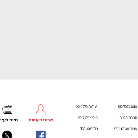
ענף במתח גבוה
מדברים כלכלה, עסקים ומה שב
פוטו כלכליסט
ועידות כלכליסט
המרת מט"ח
מוסף כלכליסט
שרות לקוחות
מינוי לעית
עמוד מט"ח כללי
כלכליסט TV