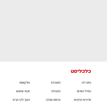
CTech – the
הבית של ההייטק הישראלי
כתבו לנו
המערכת
פודקאסט
המייל האדום
ההנהלה
תנאי שימוש
מדיניות פרטיות
פרסמו אצלנו
הפוך לדף הבית