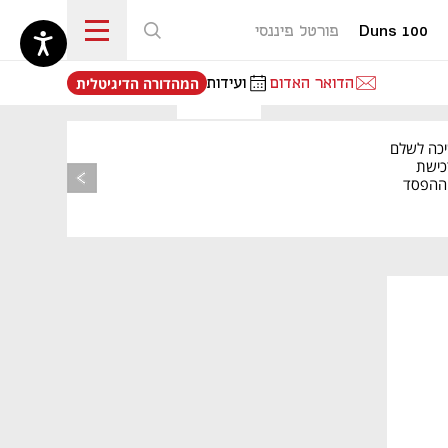
Duns 100
פורטל פיננסי
נפתח בכרטיסייה חדשה
הדואר האדום
ועידות
המהדורה הדיגיטלית
יכה לשלם
כישת
BASE: ההפסד
הרבעוני זינק ל-76