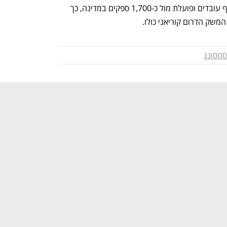
המקומי. החברה מעסיקה יותר מ-120 אלף עובדים ופועלת מול כ-1,700 ספקים במדינה, כך 
שק הדרום קוריאני כולו.
סמסונג