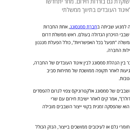
וקלת גם בוררות חירום. מחר יתחדשו
יגוד העובדים בתיווך ממשלתי
 למנוע שביתה ב
חברת סמנסונג
, אחת החברות 
החשובות ביותר לכלכלת המדינה ויצרנית שבבי הזיכרון הגדולה בעולם. ראש ממשלת דרום 
קוריאה, קים מין-סוק, אמר היום (א') כי הממשלה "תפעל בכל האפשרויות", כולל הפעלת מנגנון 
ילות החברה.
הדברים נאמרו לקראת חידוש שיחות השכר בין הנהלת סמסונג לבין איגוד העובדים של החברה, 
שייערכו מחר בתיווך ממשלתי. השיחות מגיעות לאחר תקופה ממושכת של מתיחות סביב 
טבות.
"גם יום אחד בלבד של השבתה במפעל השבבים של סמסונג אלקטרוניקס צפוי לגרום להפסדים 
ישירים של עד טריליון וון (כ-667.7 מיליון דולר)", אמר קים לאחר ישיבת חירום עם שרי 
הממשלה. לדבריו, "מה שמדאיג עוד יותר הוא שהפסקה זמנית בקווי ייצור השבבים מובילה 
קים הזהיר כי אם שביתה תוביל להשמדת חומרי גלם או לעיכובים ממושכים בייצור, הנזק הכולל 