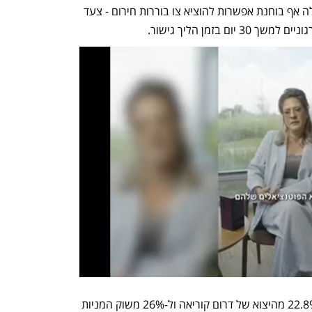
עלול להגיע עד ל-100 טריליון וון. הממשלה אף בוחנת אפשרות להוציא צו בוררות חירום - צעד 
ם בזמן הליך גישור.
לפי נתוני הממשלה, סמסונג אחראית ל-22.8% מהיצוא של דרום קוריאה ול-26% משוק המניות 