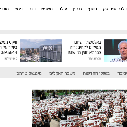
כלכליסט-טק
בארץ
נדל"ן
עולם
משפט
רכב
פנאי
מוסף
באלטשולר שחם
וויקס ממש
מפיקים לקחים: "זה
ביוקר על ר
כבר לא 'וואן מן' שואו
44
של גילעד"
אלמוג עזר
סופי שולמן
מיליון דולר
ביבה
בשולי החדשות
משבר האקלים
פיננשל טיימס