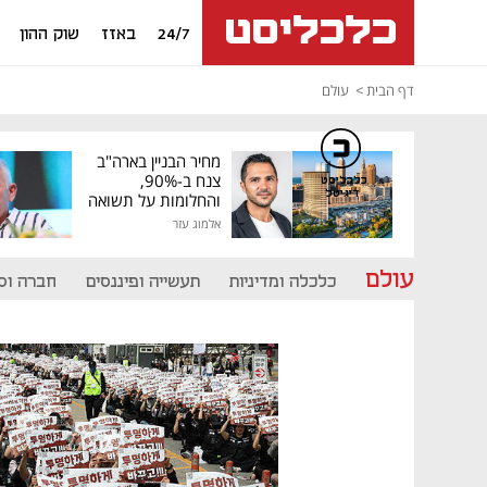
24/7
באזז
שוק ההון
דף הבית
עולם
מחיר הבניין בארה"ב
צנח ב-90%,
כלכליסט
דיגיטל
והחלומות על תשואה
גבוהה התנפצו
אלמוג עזר
עולם
כלכלה ומדיניות
תעשייה ופיננסים
חברה וס