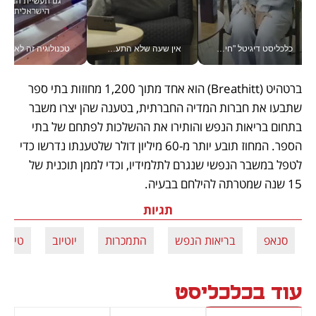
כלכליסט דיגיטל "חינוך הוא המשימה של החיים שלי"_v
אין שעה שלא התעסקתי במשבר - טל אלכסנדרוביץ’ שגב מנהלת משברים תקשורתיים מכל מקום עם ה- Galaxy Z Fold8 Ultra שלה_v
טכנולוגיה זה לא רק בהייטק: גם תעשיי
ברטהיט (Breathitt) הוא אחד מתוך 1,200 מחוזות בתי ספר 
שתבעו את חברות המדיה החברתית, בטענה שהן יצרו משבר 
בתחום בריאות הנפש והותירו את ההשלכות לפתחם של בתי 
הספר. המחוז תובע יותר מ-60 מיליון דולר שלטענתו נדרשו כדי 
לטפל במשבר הנפשי שנגרם לתלמידיו, וכדי לממן תוכנית של 
15 שנה שמטרתה להילחם בבעיה. 
תגיות
סנאפ
בריאות הנפש
התמכרות
יוטיוב
טיקטו
עוד בכלכליסט