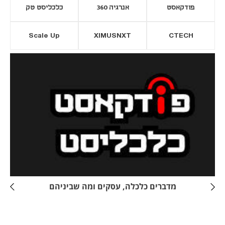
פודקאסט
אנרגיה 360
כלכליסט טק
Scale Up
XIMUSNXT
CTECH
יסייה חדשה
נפתח בכרטיסייה חדשה
מדברים כלכלה, עסקים ומה שביניהם