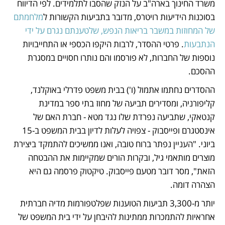
משרד החינוך בארה"ב על הנזק שהסבו לתלמידים. לפי הדיווח 
בסוכנות הידיעות רויטרס, מדובר בתביעות הקשורות ל
מלחמתם 
של המחוזות במשבר בריאות הנפש, שלטענתם נגרם על ידי 
הנתבעות
. פרטי ההסדר, לרבות היקפו הכספי או התחייבויות 
נוספות של החברות, לא פורסמו והם נותרו חסויים במסגרת 
ההסכם.
ההסדרים נחתמו אתמול (ו') בבית משפט פדרלי באוקלנד, 
קליפורניה, ומסדירים תביעה של מחוז בתי ספר במדינת 
קנטאקי, שתביעה נפרדת שלו נגד מטא - חברת האם של 
אינסטגרם ופייסבוק - צפויה לעלות לדיון בבית המשפט ב-15 
ביוני. "העניין נפתר ברוח טובה, ואנו ממשיכים להתמקד ביצירת 
מוצרים מותאמי גיל, ובקרות הורים שמקיימות את ההבטחה 
הזאת", מסר דובר מטעם פייסבוק. טיקטוק פרסמה גם היא 
הצהרה דומה. 
יותר מ-3,300 תביעות הטוענות שפלטפורמות מדיה חברתית 
אחראיות להתמכרות ממתינות להיבחן על ידי בית המשפט של 