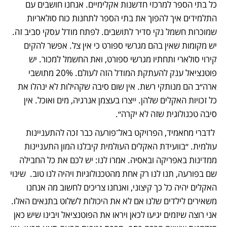
כל בתי הספר למרכזי חדשנות אקלימיים. אנחנו חושבים עם 
התלמידים איך להפוך את בתי הספר לתחנות כוח סולאריות 
שמוכרות חשמל נקי סדיר לתושבים. לפתח מודל עסקי סביב זה. 
יש מקומות שאין בהם מגרשי ספורט כי אין צל. אפשר להקים 
קירוי סולארי ותחתיו מגרשי ספורט, ואת החשמל למכור. יש 
פוטנציאל ענק להעתקת המודל הזה לעולם. 20% מתושבי 
ארה״ב הם מנותקי רשת. אין שום סיבה שקהילות לא ינהלו את 
כל זכויות האקלים שלהן. ייצרו בעצמן אנרגיה, מים ואוכל. אין 
סיבה טכנולוגית שזה לא יקרה״.
 לדברי מחאמיד, הפרויקט באל־פורעה כבר זכה להתעניינות 
עולמית. ״בוועידת האקלים העולמית קיבלנו המון התעניינות 
ממדינות באפריקה ובאסיה. אמרו לנו: יש לכם את כל החבילה 
שם בפורעה, תנו לנו רק אחת מהטכנולוגיות ויהיה לנו טוב.  שינוי 
האקלים יהיה כל כך קיצוני, ואנחנו צריכים לחשוב מה אנחנו 
משאירים לילדים שלנו אם לא את היכולות לשלוט בתנאים האלו. 
אני רוצה שיזמים יגיעו לכאן ויראו את הפוטנציאל ויבינו שיש כאן 