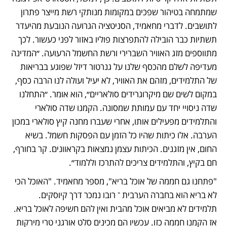
שמתמחה בטיהור שפכים במקומות מנותקי רשת מייצר פתרון 
לתושבים. לדברי מחאמיד, הסניטציה הגרועה הנובעת מהיעדר 
תשתיות כבר הובילה להתפרצות פוליו באזור לפני כעשור. לכך 
מתווספים מזג האוויר השברירי ורשת החשמל הרעועה. ״המדינה 
מעדיפה לשלם מהכסף שלנו על גנרטור דיזל שפוגע בבריאות 
של התלמידים, מזהם את האוויר, לא יעיל ועולה לנו הרבה כסף, 
במקום לשים שם מיקרוגרידים סולאריים״, הוא אומר. ״התחלנו 
שדה ניסויי יחד עם עמותת שמסונה. הקמנו שדה סולארי 
והתלמידים מפעילים אותו, אחרי שעברו מחנה קיץ סולארי במכון 
הערבה. אלו כיתות שהיו כל הזמן עם הפסקות חשמל. בשיא 
החום, אין מזגנים. הכיתות עצמן נמצאות בקראוונים. קר בחורף, 
חם בקיץ, והתלמידים צריכים להתרכז וללמוד״.
"פתחנו גם חממה של אוכל בריא", מספר מחאמיד. "האוכל הכי 
לא בריא הוא בחברה הערבית ־ רובו נמכר דרך קיוסקים. 
תלמידים לא מביאים אוכל מהבית ואין להם חשיפה לאוכל בריא. 
אז הקמנו חממה כזו. עכשיו הם מכינים סלט אורגני טרי מירקות 