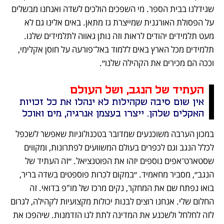
שגידלנו בבית הספר. מי השפכים הולכים לשדה ואנחנו מבשלים 
על הפסולת האורגנית שמייצרת גז מתאן. באים אלינו גם לא 
מעט תלמידים יהודים לראות וזה נותן גאווה לתלמידים שלנו. 
תלמידים מכל הארץ באים ללמוד באל־פורעה על חוסן אקלימי, 
וככה הם מכירים את הקהילה שלנו״.
העתיד של הנגב, ושל העולם
אין שום סיבה שקהילות לא ינהלו את כל זכויות 
האקלים שלהן. ייצרו בעצמן אנרגיה, מים ואוכל
במכון הערבה משוכנעים שמדובר בטכנולוגיות שאפשר לשכפל 
לכלל הנגב וגם לכפרים בעולם המשוועים לפתרונות, ומקווים 
שסטארט־אפים נוספים יזהו את הפוטנציאל. ״זה העתיד של 
הנגב״, מסביר מחאמיד. ״במקום לכרות פוספטים בשדה בריר, 
בואו נפתח שם את המחקר, נקים מרכז של מו"פ בדואי. זה 
החלום שלי. אנחנו רוצים לבנות יכולות מקצועיות לקהילה, לגרום 
לזה לחלחל ולשכנע את המדינה לתת לנו הזדמנות. שיהפכו את 