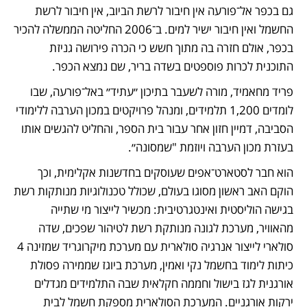
גם בכפר אל־פורעה אין חיבור לרשת הביוב, אין חיבור לרשת 
החשמל ואין חיבור ישיר למים. ב־2006 החליטה הממשלה להכיר 
בכפר, אולם חזרה בה מתוך חשש כי הכרה פירושה גניזת 
התוכנית לכרות פוספטים בשדה בריר, שם נמצא הכפר. 
פריד מחאמיד, מורה לשעבר בתיכון ״עתיד״ באל־פורעה, שבו 
לומדים 1,200 תלמידים, ומנהל פרויקטים במכון הערבה ללימודי 
הסביבה, דמיין חזון אחר עבור בית הספר, והחליט להגשים אותו 
בעזרת מכון הערבה ויוזמת "שמסונה״. 
הוא חבר לסטארט־אפים שעוסקים בחדשנות אקלימית, וכך 
הוקם האב ראשון מסוגו בעולם, שכולל טכנולוגיות מנותקות רשת 
בגישה הוליסטית ואינטגרטיבית: מכשיר לייצור מי שתייה 
מהאוויר, מערכת לגונה מנותקת רשת לטיהור שפכים, שדה 
סולארי לייצור אנרגיה סולארית עם מערכת מיקרוגריד שמזינה 4 
כיתות לימוד בחשמל נקי ואמין, מערכת ביוגז שממירה פסולת 
אורגנית לגז בישול וחממה חקלאית שבה התלמידים מגדלים 
ירקות אורגניים. המערכת הסולארית מספקת חשמל לבית 