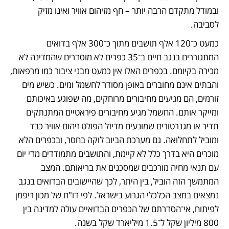
ובמודל מתקדם הרבה יותר – חף מזיהום אוויר ואינו מזיק 
לסביבה.
כמעט כ־120 אלף תושבים מתוך כ־300 אלף בדואים 
המתגוררים בנגב חיים ב־35 כפרים לא מוסדרים שהמדינה לא 
מכירה בקיומם. בכפרים האלו אין כמעט מבני ציבור כמו מרפאות, 
והבתים אינם מחוברים באופן מסודר לחשמל ומים. כשיש מים 
זורמים, הם מגיעים מחיבורים מרוחקים, מה שפוגע באיכותם 
ומייקר אותם. החשמל מגיע מחיבורים פיראטיים המתנתקים 
תדיר או מגנרטורים שמונעים מדיזל הפולט זיהום אוויר כבד 
ומוביל לתחלואה. גם מערכת הביוב לוקה בחסר, ובכפרים הלא 
מוכרים היא בדרך כלל לא קיימת, והתושבים מתמודדים מדי יום 
עם תנאי מחיה מורכבים שמסכנים את בריאותם. המצב 
המתמשך הזה הוביל, בין היתר, לכך שהיישובים הבדואים בנגב 
נמצאים במצב הכלכלי הגרוע בישראל. לפי דו"ח של מכון ריפמן 
לפיתוח, אי־הסדרתם של הכפרים הבדואיים עולה למדינה בין 
800 מיליון שקל ל־1.5 מיליארד שקל בשנה. 