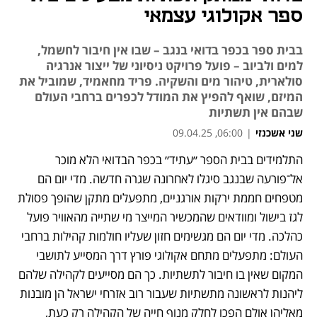
ספר אקולוגי עצמאי
בבית ספר בכפר בדואי בנגב – שבו אין חיבור לחשמל,
למים ולביוב – פועל פרויקט ניסיוני של ייצור אנרגיה
סולארית, טיהור מים והשקיה. פריד מחאמיד, שמוביל את
המיזם, שואף להפיץ את המודל לכפרים ברחבי העולם
שבהם אין תשתיות
שני אשכנזי
|
06:00, 09.04.25
התלמידים בבית הספר ״עתיד״ בכפר הבדואי הלא מוכר 
אל־פורעה שבנגב סיגלו לאחרונה שגרה חדשה. מדי יום הם 
מטפחים חממת ירקות אורגניים, מתפעלים מתקן שהופך פסולת 
לגז בישול ומוודאים שהמכשיר המייצר מי שתייה מהאוויר פועל 
כהלכה. מדי יום הם מגשימים חזון שעליו חולמות קהילות ברחבי 
העולם: מתפעלים מתחם אקולוגי פורץ דרך המסייע לתושבי 
המקום שאין בו חיבור לתשתיות. כך הם מסייעים לקהילה שלהם 
ליהנות לראשונה מתשתיות שעבור רוב אזרחי ישראל הן מובנות 
מאליהן אולם הפכו לחלק מנוף חייה של הקהילה רק כעת, 