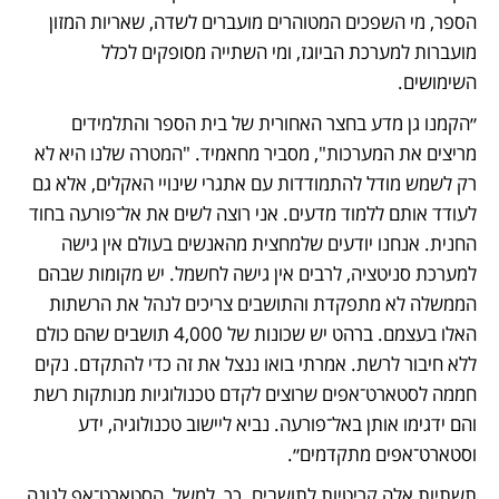
הספר, מי השפכים המטוהרים מועברים לשדה, שאריות המזון 
מועברות למערכת הביוגז, ומי השתייה מסופקים לכלל 
השימושים.
״הקמנו גן מדע בחצר האחורית של בית הספר והתלמידים 
מריצים את המערכות", מסביר מחאמיד. "המטרה שלנו היא לא 
רק לשמש מודל להתמודדות עם אתגרי שינויי האקלים, אלא גם 
לעודד אותם ללמוד מדעים. אני רוצה לשים את אל־פורעה בחוד 
החנית. אנחנו יודעים שלמחצית מהאנשים בעולם אין גישה 
למערכת סניטציה, לרבים אין גישה לחשמל. יש מקומות שבהם 
הממשלה לא מתפקדת והתושבים צריכים לנהל את הרשתות 
האלו בעצמם. ברהט יש שכונות של 4,000 תושבים שהם כולם 
ללא חיבור לרשת. אמרתי בואו ננצל את זה כדי להתקדם. נקים 
חממה לסטארט־אפים שרוצים לקדם טכנולוגיות מנותקות רשת 
והם ידגימו אותן באל־פורעה. נביא ליישוב טכנולוגיה, ידע 
וסטארט־אפים מתקדמים״.
תשתיות אלה קריטיות לתושבים. כך, למשל, הסטארט־אפ לגונה 