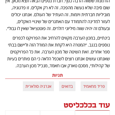
הזדמנות ששווה הרבה כסף. חברת נטפים הבאה תצא מכאן. אין 
שום סיבה שלא נעשה מהפכה. זה לא רק אקלים. זו פדגוגיה, 
מוביליות חברתית ויזמות. זה העתיד של העולם. אנחנו יכולים 
לעזור למדינה להתמודד עם האתגרים של שינויי האקלים, 
ובעולם זה יהיה שווה מיליוני דולרים. זה פוטנציאל שאין לו גבול״.
בינתיים, במכון הערבה מקווים להרחיב את הפרויקט לכפרים 
נוספים בנגב. ״המטרה היא לקחת את המודל הזה וליישם בבתי 
ספר אחרים. זאת השיטה של מכון הערבה. את כל הפרויקטים 
שאנחנו עושים אנחנו רוצים לשכפל הלאה כי הם פותרים בעיות 
של קהילות״, מסכם טארק אבו חאמד, מנכ״ל מכון הערבה.
תגיות
פריד מחאמיד
בדואים
אנרגיה סולארית
עוד בכלכליסט