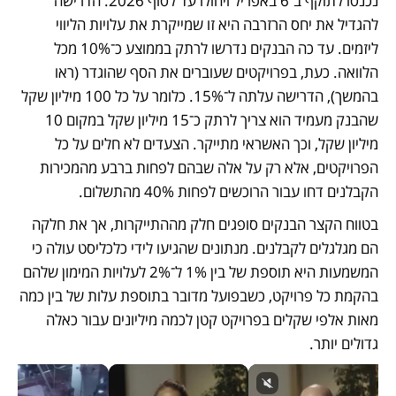
נכנסו לתוקף ב־6 באפריל ויחולו עד לסוף 2026. הדרישה 
להגדיל את יחס הרזרבה היא זו שמייקרת את עלויות הליווי 
ליזמים. עד כה הבנקים נדרשו לרתק בממוצע כ־10% מכל 
הלוואה. כעת, בפרויקטים שעוברים את הסף שהוגדר (ראו 
בהמשך), הדרישה עלתה ל־15%. כלומר על כל 100 מיליון שקל 
שהבנק מעמיד הוא צריך לרתק כ־15 מיליון שקל במקום 10 
מיליון שקל, וכך האשראי מתייקר. הצעדים לא חלים על כל 
הפרויקטים, אלא רק על אלה שבהם לפחות ברבע מהמכירות 
הקבלנים דחו עבור הרוכשים לפחות 40% מהתשלום.
בטווח הקצר הבנקים סופגים חלק מההתייקרות, אך את חלקה 
הם מגלגלים לקבלנים. מנתונים שהגיעו לידי כלכליסט עולה כי 
המשמעות היא תוספת של בין 1% ל־2% לעלויות המימון שלהם 
בהקמת כל פרויקט, כשבפועל מדובר בתוספת עלות של בין כמה 
מאות אלפי שקלים בפרויקט קטן לכמה מיליונים עבור כאלה 
גדולים יותר.