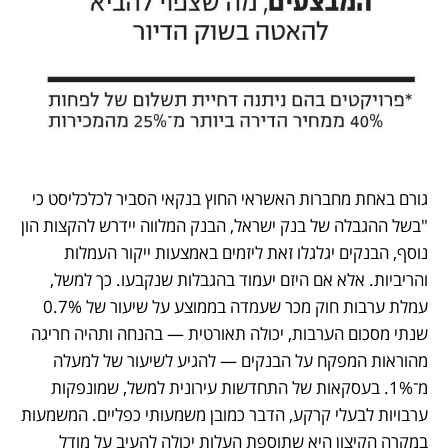
גורם באחת מחברות האשראי החוץ בנקאי הסביר לכלכליסט כי 
"בשל ההגבלה של בנק ישראל, הבנק המלווה יידרש להקצות הון 
נוסף, הבנקים יגלגלו זאת ליזמים באמצעות ייקור העמלות 
והריביות. אלא אם היזם יעמוד בהגבלות שנקבעו. כך למשל, 
עמלת ערבות חוק מכר שעמדה בממוצע על שיעור של 0.7% 
שנתי מסכום הערבות, יכולה תאורטית — בהנחה ותהיה חריגה 
מהוראות המפקח על הבנקים — להגיע לשיעור של למעלה 
מ־1%. בעסקאות של התחדשות עירונית למשל, שמונפקות 
ערבויות לבעלי קרקע, הדבר כמובן משמעותי כפליים. המשמעות 
במקרה הקיצון היא שתוספת העלות יכולה להעיב על מודל 