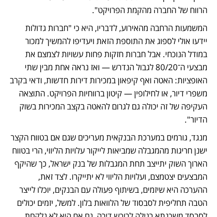
הרווח של החברה מהקמת הפרויקט".
המשמעות הרחבה מהאירוע, לדבריו, היא כי "חברות גדולות 
יידעו אולי לספוג את התוספת הזאת ויעדיפו להמשיך למכור 
במודל הנוכחי. אבל חברות חזקות פחות עשויות לצמצם את 
מבצעי ה־80/20 לגבול הנדרש — ואז נראה אחת מבין שתי 
האופציות: האטה ואף קיפאון במכירות דירות חדשות, ודאי בקרב 
משפרי דיור, או לחילופין — קיטון ברווחיות הפרויקט. התוצאה 
העקיפה של זה יכולה גם לגרום להאטה בקצב המכירות בשוק 
הדיור".
מנגד, גורמים במערכת הבנקאית מעריכים שגם אם בטווח הקצר 
ישנן חריגות מהמגבלה שמביאות לייקור עלויות הליווי, הרי בטווח 
הארוך השוק יתייצב תחת המגבלות של בנק ישראל, כך שהיקף 
המבצעים יצטמצם, ועלויות הליווי לא יתייקרו. לצד זאת, 
ההערכה היא שיזמים, בשיתוף פעולה עם הבנקים, יוכלו לייצר 
הטבה תחליפית לסבסוד של הלוואות בלון. למשל, יזמים יכולים 
לסבסד משכנתא רגילה לרוכש דירה, גם אם היא לא נלקחת 