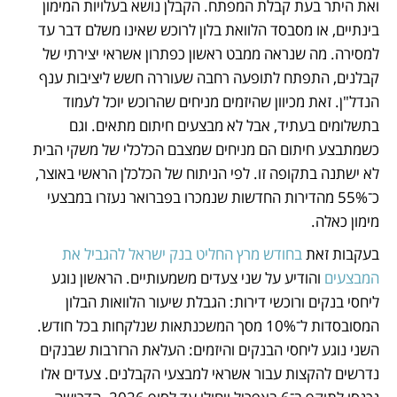
ואת היתר בעת קבלת המפתח. הקבלן נושא בעלויות המימון 
בינתיים, או מסבסד הלוואת בלון לרוכש שאינו משלם דבר עד 
למסירה. מה שנראה ממבט ראשון כפתרון אשראי יצירתי של 
קבלנים, התפתח לתופעה רחבה שעוררה חשש ליציבות ענף 
הנדל"ן. זאת מכיוון שהיזמים מניחים שהרוכש יוכל לעמוד 
בתשלומים בעתיד, אבל לא מבצעים חיתום מתאים. וגם 
כשמתבצע חיתום הם מניחים שמצבם הכלכלי של משקי הבית 
לא ישתנה בתקופה זו. לפי הניתוח של הכלכלן הראשי באוצר, 
כ־55% מהדירות החדשות שנמכרו בפברואר נעזרו במבצעי 
מימון כאלה.
בעקבות זאת 
בחודש מרץ החליט בנק ישראל להגביל את 
המבצעים
 והודיע על שני צעדים משמעותיים. הראשון נוגע 
ליחסי בנקים ורוכשי דירות: הגבלת שיעור הלוואות הבלון 
המסובסדות ל־10% מסך המשכנתאות שנלקחות בכל חודש. 
השני נוגע ליחסי הבנקים והיזמים: העלאת הרזרבות שבנקים 
נדרשים להקצות עבור אשראי למבצעי הקבלנים. צעדים אלו 