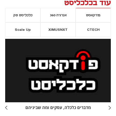
עוד בכלכליסט
פודקאסט
אנרגיה 360
כלכליסט טק
Scale Up
XIMUSNXT
CTECH
יסייה חדשה
נפתח בכרטיסייה חדשה
מדברים כלכלה, עסקים ומה שביניהם