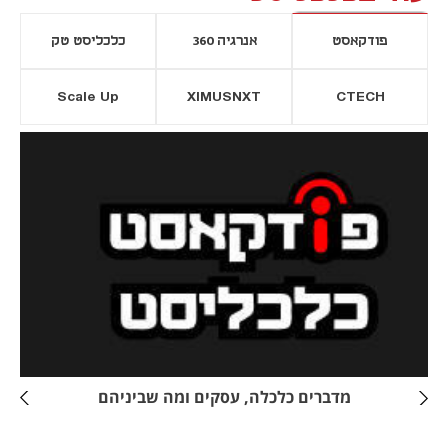
פודקאסט
אנרגיה 360
כלכליסט טק
Scale Up
XIMUSNXT
CTECH
יסייה חדשה
נפתח בכרטיסייה חדשה
מדברים כלכלה, עסקים ומה שביניהם