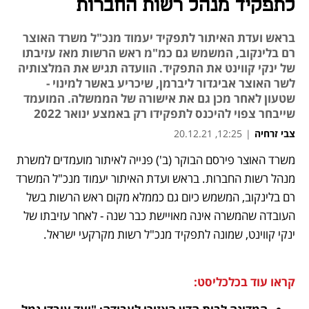
לתפקיד מנהל רשות החברות
בראש ועדת האיתור לתפקיד יעמוד מנכ"ל משרד האוצר
רם בלינקוב, המשמש גם כמ"מ ראש הרשות מאז עזיבתו
של ינקי קווינט את התפקיד. הוועדה תגיש את המלצותיה
לשר האוצר אביגדור ליברמן, שיכריע באשר למינוי -
שטעון לאחר מכן גם את אישורה של הממשלה. המועמד
שייבחר צפוי להיכנס לתפקידו רק באמצע ינואר 2022
צבי זרחיה
|
12:25, 20.12.21
משרד האוצר פירסם הבוקר (ב') פנייה לאיתור מועמדים למשרת 
נפתח בכרטיסייה חדשה
נפתח בכרטיסייה חדשה
נפתח בכרטיסייה חדשה
מנהל רשות החברות. בראש ועדת האיתור יעמוד מנכ"ל המשרד 
רם בלינקוב, המשמש כיום גם כממלא מקום ראש הרשות בשל 
העובדה שהמשרה אינה מאויישת כבר שנה - לאחר עזיבתו של 
ינקי קווינט, שמונה לתפקיד מנכ"ל רשות מקרקעי ישראל.
קראו עוד בכלכליסט: