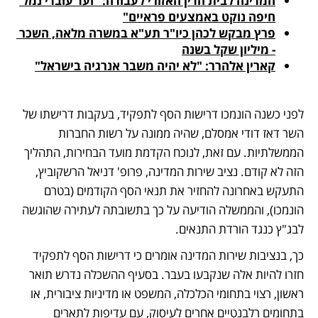
המדינה לבית הדין האזורי לעבודה: "ועד עובדי נמל 
חיפה נוקט באמצעים פראיים"
פרץ מבקש לכהן כיו"ר תע"א במשרה מלאה, השכר 
- מיליון שקל בשנה
קארין אלהרר: "לא יהיה משבר אנרגיה בישראל"
לפני כשנה הונמכו דרישות הסף לתפקיד, בעקבות דרישתו של 
השר דאז דודי אמסלם, שהיה ממונה על רשות החברות 
הממשלתיות. עם זאת, לנוכח הקדמת מועד הבחירות, התהליך 
הזה לא קודם. נציב שירות המדינה, פרופ' דניאל הרשקוביץ, 
התעקש באחרונה להחזיר את תנאי הסף הקודמים (בטרם 
הונמכו), והממשלה הודיעה על כך בתשובתה לעתירה שהוגשה 
לבג"ץ כנגד הורדת התנאים.
כך, בנציבות שירות המדינה אומרים כי דרישות הסף לתפקיד 
חזרו להיות אלה שנקבעו בעבר. בסעיף ההשכלה נדרש תואר 
ראשון, רצוי בתחומי הכלכלה, המשפט או מדיניות ציבורית, או 
בתחומים רלבנטיים אחרים לעיסוק, עם עדיפות לתארים 