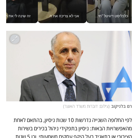
כלכליסט דיגיטל "חינוך הוא המשימה של החיים שלי"_v
אני לא צריכה את המשרד: רונית שרעבי-חדד מנהלת ארגון של 30000 עובדים מכל מקום_v
זה שינה לי את החיים: 
רם בלניקוב
(
צילום: דוברות משרד האוצר
)
לפי החלופה השנייה נדרשות 10 שנות ניסיון, בהתאם לאחת 
מהאפשרויות הבאות: ניסיון בתפקידי ניהול בכירים בשירות 
הציבורי או בתאגיד בעל היקף עסקים משמעותי, וכן 5 שנות 