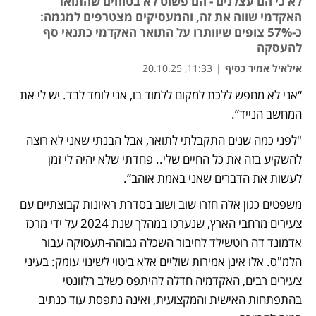
לא כי הם עצלנים - הם פשוט לא בטוחים שהתואר
האקדמי שווה את זה, והמעסיקים מצטרפים למגמה:
כ-57% צופים שיוותרו על התואר האקדמי כתנאי סף
להעסקה
אילאיל אמיר כסיף
|
11:33, 20.10.25
“אני לא מחפש ללכת למקום ללמוד בו, אני לומד לבד. יש לי את 
המחשב הנייד”. 
"לפני כמה שנים התקבלתי לתואר, אבל הבנתי שאני לא רוצה 
להשקיע בזה את כל החיים שלי.. פחדתי שלא יהיה לי זמן 
לעשות את הדברים שאני באמת אוהב”. 
משפטים כגון אלה חזרו שוב ושוב בסדרת ראיונות קבוצתיים עם 
צעירים מרחבי הארץ, שנערכו במהלך שנת 2024 על ידי מרכז 
אדמונד דה רוטשילד לחיבור השכלה גבוהה-תעסוקה עבור 
הלמ"ס. אלו אינן אמירות שוליים אלא ביטוי לשינוי עומק: בעיני 
צעירים רבים, האקדמיה חדלה להיתפס כשלב רלוונטי 
בהתפתחות האישית והמקצועית, ואינה נתפסת עוד כנתיב 