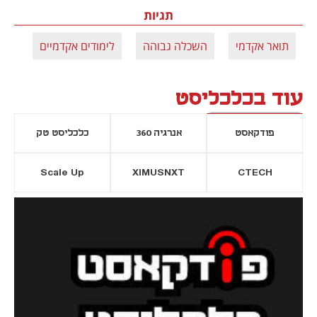
תגיות
תואר אקדמי
השכלה גבוהה
לימודים אקדמיים
עוד בכלכליסט
פודקאסט
אנרגיה 360
כלכליסט טק
Scale Up
XIMUSNXT
CTECH
יסייה חדשה
נפתח בכרטיסייה חדשה