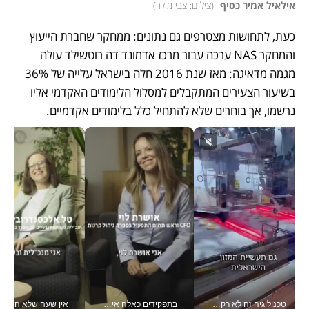
אילאיל אמיר כסיף 
(
צילום: צבי מילר
)
כעת, לתחושות מצטרפים גם נתונים: ממחקר שחברת הייעוץ 
והמחקר NAS ערכה עבור מרכז אדמונד דה רוטשילד עולה 
מגמה מדאיגה: מאז שנת 2016 חלה בישראל עלייה של 36% 
בשיעור הצעירים המתקבלים למסלול הלימודים האקדמי אליו 
נרשמו, אך בוחרים שלא להתחיל כלל בלימודים אקדמיים. 
טכנולוגיה זה לא רק בהייטק: גם תעשיית המזון הישראלית מאמצת כלי AI, אוטומציה וניתוח דאטה בזמן אמת
בתפקידים כאלה אי אפשר לחכות: אושרת לוי מניעה השקעות ענק מהטלפון_v
אין שעה שלא התעסקתי במשבר - טל אלכסנדרוביץ’ שגב מנהלת משברים