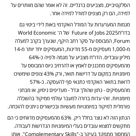
הסלקטיביים, מצביעים ברגליים. זה לא אומר שהם מוותרים על 
למידה, הם רק מצפים למודל למידה אחר. 
מגמות המערערות על המודל האקדמי באות לידי ביטוי גם 
בדו"חFuture of Jobs 2025  של ה־World Economic 
Forum, המבוסס על סקר רחב היקף, שנערך בקרב למעלה 
מ-1,000 מעסיקים מ-55 מדינות, המעסיקים יחד יותר מ-14 
מיליון עובדים. הדו"ח מצביע על מגמה ולפיה כ-64% 
מהמעסיקים מתכננים לאמץ או להרחיב גיוס המבוסס על 
מיומנויות במקום על דרישות תואר, ורק 43% צופים שימשיכו 
לראות בתואר האקדמי כתנאי סף להעסקה. כ-57% 
מהמעסיקים - נתון שהולך וגדל - מעדיפים ניסיון, או מבחני 
מיומנויות. זוהי עדות ברורה למעבר עולמי ממיקוד בהשכלה 
פורמלית למיקוד במיומנויות מעשיות ובכישורים ניתנים להוכחה.
הנתון הזה לא נוצר בחלל ריק. 63% מהמעסיקים מדווחים כי הם 
מתקשים למצוא עובדים בעלי המיומנויות הנדרשות לעבודה. 
המחסור מתמקד בעיקר ב-"Complementary Skills", אותן 