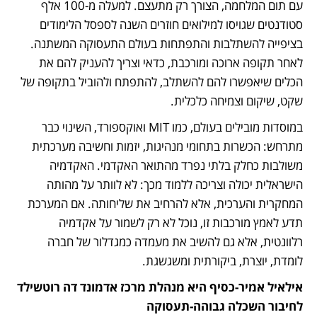
עם תום המלחמה, הצורך רק מתעצם. למעלה מ-100 אלף 
סטודנטים שגויסו למילואים חוזרים השנה לספסל הלימודים 
בציפייה להשתלבות והתפתחות בעולם התעסוקה המשתנה. 
לאחר תקופה ארוכה ומורכבת, כדאי וצריך להעניק להם את 
הכלים שיאפשרו להם להשתלב, להתפתח ולהוביל בתקופה של 
שקט, שיקום וצמיחה כלכלית.  
במוסדות מובילים בעולם, כמו MIT ואוקספורד, השינוי כבר 
מתרחש: הכשרות בתחומי מנהיגות, יזמות וחשיבה מערכתית 
משולבות כחלק בלתי נפרד מהתואר האקדמי. האקדמיה 
הישראלית יכולה וצריכה ללמוד מכך: לא לוותר על מהותה 
המחקרית והערכית, אלא להרחיב את שליחותה. אם המערכת 
תדע לאמץ מורכבות זו, נוכל לא רק לשמור על אקדמיה 
רלוונטית, אלא גם להשיב את מעמדה כמגדלור של חברה 
לומדת, יוצרת, ביקורתית ומשגשגת.
אילאיל אמיר-כסיף היא מנהלת מרכז אדמונד דה רוטשילד 
לחיבור השכלה גבוהה-תעסוקה