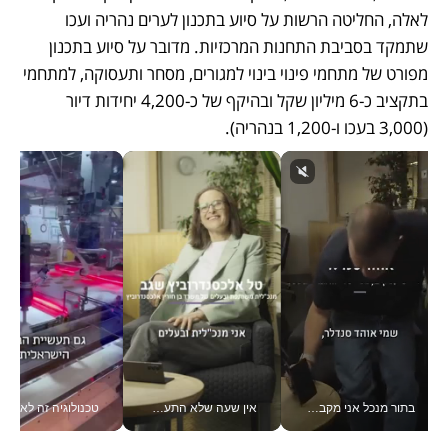
לאלה, החליטה הרשות על סיוע בתכנון לערים נהריה ועכו 
שתמקד בסביבת התחנות המרכזיות. מדובר על סיוע בתכנון 
מפורט של מתחמי פינוי בינוי למגורים, מסחר ותעסוקה, למתחמי 
בתקציב כ-6 מיליון שקל ובהיקף של כ-4,200 יחידות דיור 
(3,000 בעכו ו-1,200 בנהריה).
בתור מנכל אני מקבל מאות החלטות ביום, וה- Galaxy Z Fold8 Ultra עוזר לי לחתוך אותן מהר יותר_v
אין שעה שלא התעסקתי במשבר - טל אלכסנדרוביץ’ שגב מנהלת משברים תקשורתיים מכל מקום עם ה- Galaxy Z Fold8 Ultra שלה_v
טכנולוגיה זה לא רק בהייטק: גם תעשיי