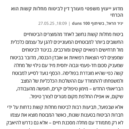
מדוע ייעוץ משפטי מעורך דין לביטוח מחלות קשות הוא
הכרחי
יניר הראל, בשיתוף duns 100
|
18:09, 27.05.25
ביטוח מחלות קשות נחשב לאחד מהמוצרים הביטוחיים 
נפתח בכרטיסייה חדשה
נפתח בכרטיסייה חדשה
נפתח בכרטיסייה חדשה
החשובים ביותר למבוטחים המעוניינים להגן על עצמם כלכלית 
מול תרחישים רפואיים קשים ומורכבים. בניגוד לביטוחים 
שמפצים לפי הוצאות רפואיות או אובדן הכנסה, מדובר בביטוח 
שמעניק סכום חד-פעמי וגבוה יחסית מיד עם גילוי של מחלה 
קשה כפי שהיא מוגדרת בפוליסה. הכסף נועד לסייע למבוטח 
ולמשפחתו להתמודד עם ההשלכות הכלכליות של המצב 
הבריאותי החדש – מימון טיפולים יקרים, חופשה מהעבודה, 
שיקום, או אפילו החלפת מקום מגורים לצורך טיפול.
אלא שבפועל, תביעות רבות לביטוח מחלות קשות נדחות על ידי 
חברות הביטוח בטענות שונות, כאשר המבוטח מוצא את עצמו 
לא רק מתמודד עם מחלה מסכנת חיים – אלא גם נדרש להיאבק 