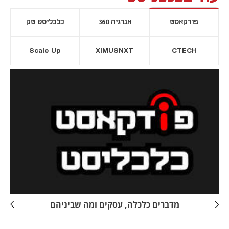
פודקאסט
אנרגיה 360
כלכליסט טק
Scale Up
XIMUSNXT
CTECH
יסייה חדשה
נפתח בכרטיסייה חדשה
מדברים כלכלה, עסקים ומה שביניהם