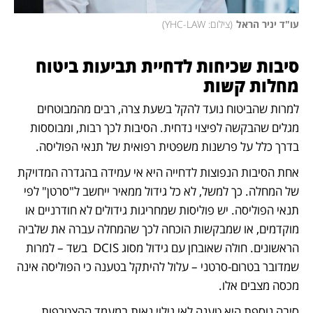
עו"ד יניר הראל
(
צילום: YHC-LAW
)
סיבות שכיחות לדחיית תביעות ביטוח 
מחלות קשות
למרות שהביטוח נועד להקל בשעת צרה, רבים מהמבוטחים 
מגלים שהבקשה לפיצוי נדחית. הסיבות לכך רבות, ומבוססות 
בדרך כלל על פרשנות משפטית רפואית של תנאי הפוליסה.
אחת הסיבות הנפוצות לדחייה היא אי עמידה בהגדרה המדויקת 
של המחלה. כך למשל, לא כל גידול ממאיר ייחשב ל"סרטן" לפי 
תנאי הפוליסה. יש פוליסות שמחריגות גידולים לא חודרניים או 
מוקדמים, או שמבקשות הוכחה לכך שהמחלה עברה את שלביה 
הראשונים. חולה שאובחן עם גידול מסוג DCIS  בשד – למרות 
שמדובר בטרום-סרטני – עלול להיתקל בטענה כי הפוליסה אינה 
מכסה מצבים אלו.
סיבה נוספת היא טענה לאי גילוי נאות במעמד ההצטרפות. 