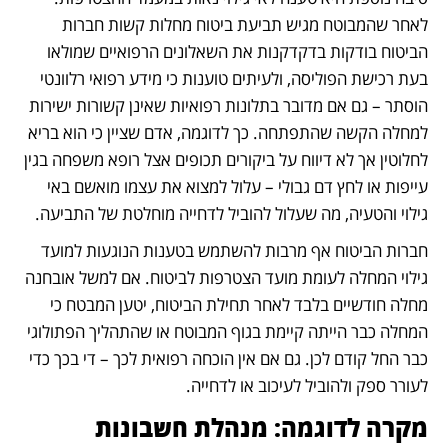
לאחר שהמבוטח מגיש תביעת ביטוח מחלות קשות חברות 
הביטוח בודקות בדקדקנות את השאלונים הרפואיים שמולאו 
בעת רכישת הפוליסה, ולעיתים טוענות כי מידע רפואי רלוונטי 
הוסתר – גם אם מדובר בתלונות רפואיות שאינן קשורות ישירות 
למחלה הקשה שהתפתחה. כך לדוגמה, אדם שציין כי הוא בריא 
לחלוטין אך לא דיווח על ביקורים תכופים אצל רופא משפחה בגין 
עייפות או לחץ דם גבולי – עלול למצוא את עצמו מואשם באי 
גילוי והטעיה, מה שעלול להוביל לדחייה מוחלטת של התביעה.
חברות הביטוח אף מרבות להשתמש בטענות הנוגעות למועד 
גילוי המחלה לעומת מועד הצטרפות לביטוח. אם למשל אובחנה 
מחלה חודשיים בלבד לאחר תחילת הביטוח, יטען המבטח כי 
המחלה כבר הייתה קיימת בגוף המבוטח או שהתהליך הפתולוגי 
כבר החל קודם לכן. גם אם אין הוכחה רפואית לכך – די בכך כדי 
לעורר ספק ולהוביל לעיכוב או לדחייה.
מקרה לדוגמה: מנהלת חשבונות 