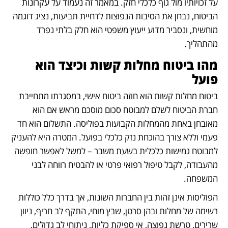
על זכויותיו מול גוף כלכלי חזק. במאמר זה נעמוד על עקרונות 
הביטוח, נבחן את הסיבות הנפוצות לדחיית תביעות, נציג דוגמה 
מוחשית, ונסביר מדוע ייעוץ משפטי הוא חלק בלתי נפרד 
מהתהליך.
מהו ביטוח מחלות קשות וכיצד הוא 
פועל
ביטוח מחלות קשות הוא חוזה ביטוח אישי, במסגרתו מתחייבת 
חברת הביטוח לשלם למבוטח סכום מוסכם מראש אם הוא 
מאובחן באחת מהמחלות הקבועות בפוליסה. התשלום הוא חד 
פעמי וללא צורך בהוכחת נזק כלכלי בפועל. המטרה היא להעניק 
למבוטח גמישות כלכלית בשעת משבר – למשל לאפשר חופשה 
מהעבודה, לקבל טיפול רפואי פרטי או להבטיח רווחה לבני 
המשפחה.
הפוליסות אינן זהות בין החברות השונות, אך בדרך כלל כוללות 
רשימה של מחלות ובהן סרטן, שבץ מוחי, התקף לב חריף, ניוון 
שרירים, טרשת נפוצה, אי ספיקת כליות, ניתוחי לב גדולים, 