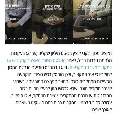
אין שעה שלא התעסקתי במשבר - טל אלכסנדרוביץ’ שגב מנהלת משברים תקשורתיים מכל מקום עם ה- Galaxy Z Fold8 Ultra שלה_v
זה שינה לי את החיים: איך עידו איז'ק הופך את הסמארטפון לכלי צילום מקצועי_v
בתפקידים כאלה אי אפשר לח
תקציב מכון וולקני קוצץ בכ-66 מיליון שקלים (21%) בעקבות 
מלחמת חרבות ברזל, לאחר 
החלטת משרד האוצר לקצץ כ-12% 
בתקציב משרד החקלאות
. ב-10 במארס הודיעה הנהלת המכון 
לחוקריו כי אזל התקציב, ולכן הופסק רכש הציוד והוקפאה 
הפעילות המחקרית כולה. המצב הפך כה חמור עד שבשבוע 
שעבר חוקרים הונחו שלא לרכוש מזון לבעלי החיים בלול 
התרנגולות או הרפת המחקרית. עצירת המחקר, אילו תימשך, 
עלולה להוריד לטמיון מחקרים רבים בהם הושקעו משאבים 
לאורך שנים.