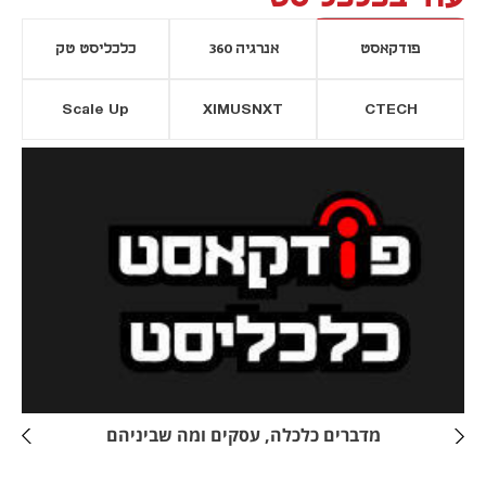
פודקאסט
אנרגיה 360
כלכליסט טק
Scale Up
XIMUSNXT
CTECH
יסייה חדשה
נפתח בכרטיסייה חדשה
מדברים כלכלה, עסקים ומה שביניהם