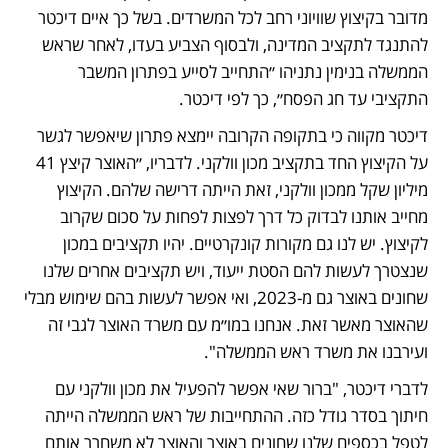
מדובר בקיצוץ שוויוני רחב לכל המשרדים. בשל כך איים דיכטר 
להתנגד לתקציב המדינה, ולבסוף הצביע בעדו, לאחר שראש 
הממשלה בנימין נתניהו ״התחייב לסייע בפתרון המשבר 
התקציבי עד חג הפסח״, כך לפי דיכטר.
דיכטר מקווה כי בתקופה הקרובה יימצא פתרון שיאפשר לגשר 
על הקיצוץ החד בתקציב מכון וולקני. לדבריו, ״האוצר קיצץ 41 
מיליון שקל ממכון וולקני, זאת הייתה דרישה שלהם. הקיצוץ 
מחייב אותנו לבדוק כל דרך לפצות לפחות על סכום שקרוב 
לקיצוץ. יש לנו גם מקורות קונקרטיים. יהיו תקציבים במכון 
שנצטרך לעשות להם הסטת ייעוד, ויש תקציבים אחרים שלנו 
שחונים באוצר גם מ-2023, ואי אפשר לעשות בהם שימוש מבלי 
שהאוצר מאשר זאת. אנחנו במו״מ עם משרד האוצר לגבי זה 
ועירבנו את משרד ראש הממשלה".
לדברי דיכטר, "ברור שאי אפשר להפעיל את מכון וולקני עם 
חיתוך בסדר גודל כזה. ההתחייבות של ראש הממשלה הייתה 
לטפל בכספים שלנו שחונים באוצר והאוצר לא משחרר אותם 