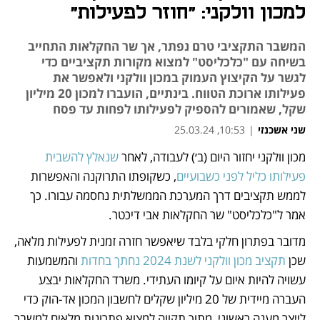
למכון וולקני: "חוזר לפעילות"
המשבר התקציבי טרם נפתר, אך שר החקלאות התחייב
בשיחה עם "כלכליסט" למצוא מקורות תקציביים כדי
לגשר על הקיצוץ העמוק במכון וולקני ולאפשר את
פעילותו ארוכת הטווח. בינתיים, הועברו למכון 20 מיליון
שקל, שאמורים להספיק לפעילותו לפחות עד פסח
שני אשכנזי
|
10:53, 25.03.24
מכון וולקני יחזור היום (ב׳) לעבודה, לאחר 
שנאלץ להשבית 
נפתח בכרטיסייה חדשה
נפתח בכרטיסייה חדשה
נפתח בכרטיסייה חדשה
פעילותו כליל לפני כשבועיים
, כשקופתו התרוקנה והאפשרות 
לממש תקציבים דרך המערכת הממשלתית נחסמה עבורו. כך 
אמר ל"כלכליסט" שר החקלאות אבי דיכטר.
מדובר בפתרון חלקי בלבד שיאפשר חזרה זמנית לפעילות מלאה, 
שכן 
תקציב מכון וולקני לשנת 2024 נחתך בחדות
 והמשמעות 
עשויה להיות איום על קיומו העתידי. משרד החקלאות יבצע 
העברה מיידית של 20 מיליון שקלים לחשבון המכון אד-הוק כדי 
לייצר מענה ראשוני, מתוך תקווה למצוא פתרונות מלאים למשבר 