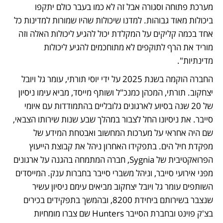
מערכת פתוחה וסגורה אבל זה לא כמו בעבר כולם יתקפו 
ביכולות מאוד גבוהות. למדנו שיכולות שהיו שמורות למדינות כל 
אחד בכמה קליקים על המקלדת יכול להגיע ליכולות האלה וזה 
מוריד את הרף לתוקפים לא מתוחכמים להגיע ליכולות 
מדינתיות". 
החברה הוקמה בשנת 2025 על ידי יוסי תורתי, עומר גל ויובל 
יצחקוב. תורתי, המכהן כמנכ"ל ושותף מייסד, מביא עימו ניסיון 
של 20 שנה בסיוע לארגונים גלובליים בהתמודדות עם איומי 
סייבר. את ניסיונו החל לצבור במהלך שבע שנות שירותו הצבאי, 
שם היה אחראי על מערכות המחשוב ואבטחת המידע של 
מפקדת חיל הים. בתפקידו האחרון ניהל את קבוצת הייעוץ 
הפרואקטיבית של Sygnia, חברה המתמחה בהגנה על ארגונים 
מפני אירועי סייבר, וניהל משברי סייבר בחברות ענק. המייסדים 
השותפים עומר גל ויובל יצחקוב מביאים עימם ניסיון עשיר 
שנצבר בשירותם ביחידת 8200, ובהמשך בתפקידים בכירים 
בצ'ק פוינט ובחברת הסייבר Hunters שם צברו מומחיות 