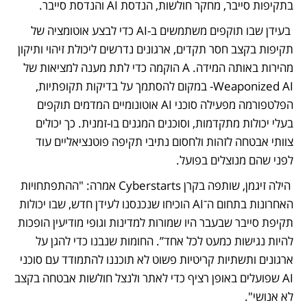
בתקיפות סייבר, מחקר חולשות, הנדסת AI והנדסת סייבר.
 בעידן שבו תוקפים משתמשים ב-AI כדי לבצע אוטומציה של 
תקיפות בקצב חסר תקדים, ארגונים נדרשים ליכולת זיהוי ותיקון 
מהירות באותה המידה. A הוקמה כדי לתת מענה למציאות של 
Weaponized AI- במקום להסתמך על בדיקות תקופתיות, 
הפלטפורמה מפעילה סוכני AI אוטונומיים המדמים תוקפים 
בעלי יכולות מתקדמות, וסוכנים המגנים בו-זמנית. כך יכולים 
צוותי אבטחה לזהות ולחסום נתיבי תקיפה פוטנציאליים עוד 
לפני שהם מנוצלים בפועל.
 הילה זיגמן, שותפה בקרן Cyberstarts אמרה: "ההתפתחויות 
האחרונות בתחום ה־AI הוכיחו שנכנסנו לעידן חדש, שבו יכולות 
תקיפת סייבר שבעבר היו שמורות למדינות וגופי מודיעין הופכות 
להיות נגישות כמעט לכל אחד”. החומות שנבנו כדי להגן על 
ארגונים ותשתיות קריטיות פשוט לא תוכננו להתמודד עם סוכני 
AI שפועלים באופן רציף כדי לאתר ולנצל חולשות אבטחה בקצב 
לא אנושי".