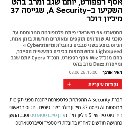
אסף רפפורט, יותם שגב ומרב בהט
השקיעו ב-A Security, שגייסה 37
מיליון דולר
הסטארט-אפ הישראלי פיתח פלטפורמה המבוססת על
סוכני AI שמדמים תוקפים ומאתרים חולשות בזמן אמת.
הגיוס בוצע בשני סבבים בהובלת Cyberstarts ו-
Lightspeed ובהשתתפות בכירים בתעשיית הסייבר,
בהם מנכ"ל Wiz אסף רפפורט, מנכ"ל Cyera יותם שגב
ומייסדת Dazz מרב בהט
מאיר אורבך
|
15:00, 08.06.26
+
נקודות עיקריות
חברת A Security המפתחת פלטפורמה להגנה מפני תקיפות 
נפתח בכרטיסייה חדשה
נפתח בכרטיסייה חדשה
מבוססות AI גייסה 37 מיליון דולר בשני גיוסים . הגיוס הראשוני 
היה גיוס סיד של 5 מיליון דולר מ
קרן סייברסטארטס
 וסבב המשך 
כחמישה חודשים לאחריו בהובלת לייטספיד וסייברסטארטס 