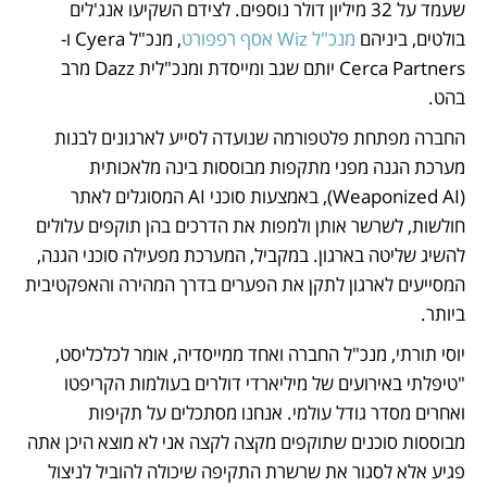
שעמד על 32 מיליון דולר נוספים. לצידם השקיעו אנג'לים 
בולטים, ביניהם 
מנכ"ל Wiz אסף רפפורט
, מנכ"ל Cyera ו-
Cerca Partners יותם שגב ומייסדת ומנכ"לית Dazz מרב 
בהט.
החברה מפתחת פלטפורמה שנועדה לסייע לארגונים לבנות 
מערכת הגנה מפני מתקפות מבוססות בינה מלאכותית 
(Weaponized AI), באמצעות סוכני AI המסוגלים לאתר 
חולשות, לשרשר אותן ולמפות את הדרכים בהן תוקפים עלולים 
להשיג שליטה בארגון. במקביל, המערכת מפעילה סוכני הגנה, 
המסייעים לארגון לתקן את הפערים בדרך המהירה והאפקטיבית 
ביותר. 
יוסי תורתי, מנכ"ל החברה ואחד ממייסדיה, אומר לכלכליסט, 
"טיפלתי באירועים של מיליארדי דולרים בעולמות הקריפטו 
ואחרים מסדר גודל עולמי. אנחנו מסתכלים על תקיפות 
מבוססות סוכנים שתוקפים מקצה לקצה אני לא מוצא היכן אתה 
פגיע אלא לסגור את שרשרת התקיפה שיכולה להוביל לניצול 