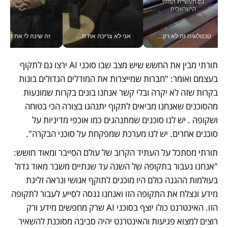
טכנולוגיה זה לא רק בהייטק: גם תעשיית המזון הישראלית מאמצת כלי AI, אוטומציה וניתוח דאטה בזמן אמת
אני לא צריכה את המשרד: רונית שרעבי-חדד מנהלת ארגון של 30000 עובדים מכל מקום_v
זה שינה לי את החיים: 
תורתי מבין את החשש שיש מצב שבו סוכני AI ירצו גם לתקוף 
בעצמם ואומר: "חברות שמייצרות את המודלים הגדולים בונות 
בקרות שזה לא יקרה ובלי קשר אנחנו בונים בקרות שמונעות 
מהסוכנים שאנחנו מביאים לתקוף יתנהגו בצורה הכי בטוחה 
ושקופה . יש לנו סוכנים שמתנהגים כמו אוכפי מדיניות על 
סוכנים אחרים. יש לנו מערכת שמפקחת על סוכני הבקרה".
תורתי מסתכל על העתיד הקרוב של עולם הסייבר ומאוד חושש: 
"אנחנו נעבור בתקופה של השנה עד שנתיים משבר מאוד גדול 
בעולמות ההגנה כולם היו מוכנים לתוקף אנושי ונראה זליגת 
מידע ונצלח את התקופה הזו ואנחנו ננסה לסייע לעבור לתקופה 
הזו. האינטרנט כולו יוצף בסוכני AI שרק מחפשים מידע ורק 
רוצים למצוא פגיעות והאינטרנט יהיה סביבה מסוכנת להשאיר 