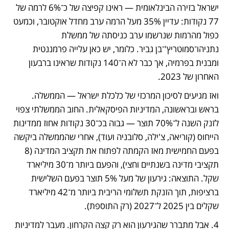
ישראל בזירה הבינלאומית — ראינו קפיצה של כ־6% לרמה של 
77 נקודות: עדיין 35% מעל הרמה ערב מחדל אוקטובר, וכמעט 
כפול מהרמות שנרשמו ערב כניסתה של ממשלת 
נתניהו־סמוטריץ'־בן גביר. כלומר, יש כאן עלייה פרמננטית 
ומבנית בפרמיה, אך כבר לא ה־140 נקודות שראינו ברבעון 
האחרון של 2023.
ואז מגיעים לסיכון המרכזי של כלכלת ישראל — הממשלה. 
בראש ובראשונה, המדיניות הפיסקאלית. החוב הממשלתי צפוי 
לזנק השנה ל־70% תוצר — גבוה בכ־30 נקודות אחוז ממדינות 
הייחוס (קוריאה, צ'ילה, סלובניה ועוד), אחרי שהממשלה ביקשה 
בפעם החמישית מאז הקמתה לפתוח את תקציב המדינה (8 
תקציבי מדינה בשנתיים וחצי), והפעם ביותר מ־30 מיליארד 
שקל. התוצאה: גירעון של מעל 5% תוצר בפעם השלישית 
ברציפות, תוך הזנקת תשלומי הריבית ביותר מ־42 מיליארד 
שקלים בין 2025 ל־2027 (רק התוספת).
4. אבל מתברר שהגירעון הוא רק קצה הקרחון. מעבר למדיניות 