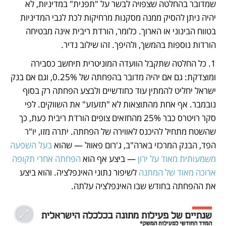
שמדובר בהחלטה שצפויה לבשר על "תפנית" במדיניות, לא 
יהיה ניתן להסיק ממנה מסקנות מרחיקות לכת לגבי המדיניות 
בטווח הבינוני או הארוך. כלומר, הורדת ריבית אינה מבטיחה 
הורדות נוספות בהמשך, ולהיפך. זהו שילוב נדיר.
1. כל החלטה שתקבל הוועדה המוניטרית תיחשב כסבירה 
ומוצדקת: גם אם יהיה מדובר בהפחתה של 0.25%, וגם אם בנק 
ישראל יחליט להמתין עוד כחודשיים ולבצע הפחתה רק בסוף 
נובמבר. אף אחת מהתוצאות לא "תזעזע" את השווקים. לפי 
סקר רויטרס כבר 25% מהחזאים צופים הורדת ריבית כעת, כך 
שהשטח מתחיל להיכנס לאווירה של הפחתה. יתרה מזו, יו"ר 
הפד, הבנק המרכזי בארה"ב, ג'רום פאוול — שהוא 
בעל השפעה 
משמעותית מאוד על ירון 
— ביצע אף הוא
 הפחתה אחרי תקופה 
ארוכה מאוד של המתנה
 לשיפור נתוני האינפלציה. והוא ביצע 
את ההפחתה בחודש שבו האינפלציה עלתה.  