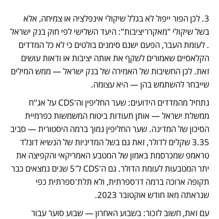
3. לכן הפור ייפול לא בגלל שיקולי אינפלציה או צמיחה, אלא 
בשל שיקולי "מאקרו־יציבות": היעד השלישי לפי חוק בנק ישראל 
. לעומת העבר, הפעם ישנם סימנים בולטים כי לא כל המדדים 
הקלאסיים שאמורים לשקף את אותה יציבות או ודאות עושים 
זאת. לכן החשיבות של האמירה של בנק ישראל — ממש המילים 
שייבחר להשתמש בהן — היא עצומה.
נתחיל מהמדדים הידועים: שער החליפין וה־CDS על אג"ח 
ממשלת ישראל — אותן תעודות ביטוח המשמשות כפרמיית 
הסיכון של המדינה. שער החליפין נמוך ברמה היסטורית — סביב 
3.35 שקלים לדולר, זאת גם בשל המדיניות של הנשיא דונלד 
טראמפ שמכרסמת באמון של המטבע האמריקאי והקפיצה את 
יתר המטבעות לעומת הדולר. גם ה־CDS ל־5 שנים נמצאים כבר 
תקופה ארוכה ברמה דו־ספרתית, ולא תלת־ספרתית כפי 
שנראתה מאז חודש אוקטובר 2023. 
עם זאת, חשוב לזכור: בשבוע האחרון — שבוע סוער עבור 