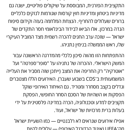
התקציבית הפזרנית, המבוססת על שיקולים פוליטיים, ישנה גם 
מדיניות ביטחון ומדיניות חוץ קורסות שגורמות לנזקים כלכליים 
ברורים שעלולים להחריף. הנצחת המלחמה בעזה וקידום סיפוח 
הגדה במרכזן. אלו הביאו לבידוד הבינלאומי חסר התקדים של 
ישראל — שזכה ערב החגים להכרה רשמית מצד המוביל העיקרי 
שלו, ראש הממשלה בנימין נתניהו.
ההתפתחות הזו מהווה סיכון כלכלי מהמדרגה הראשונה עבור 
המשק הישראלי. ההכרזה של נתניהו על "סופר־ספרטה" ועל 
"אוטרקיה" רק החריפה את המצב (ייתכן שזה מסביר את העלייה 
המשמעותית ב־CDS בשבוע שעבר). האירועים הללו מצטברים 
וגדלים בקצב מסחרר ומטריד. גם האיחוד האירופי שוקל 
הפסקות או השהיות של הסכם הסחר החופשי, הפסקת 
תקציבים למדע וטכנולוגיה, הכרה במדינה פלסטינית על ידי 
בעלות ברית מרכזיות של ישראל, ועוד.
אפילו אירועים שנראים לא רלבנטיים — כמו השעיית ישראל 
מה־UEFA (איגוד הכדורגל האירופי) — עלולים להיות 