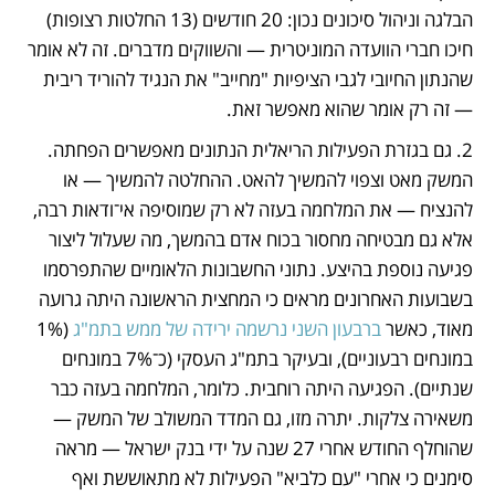
הבלגה וניהול סיכונים נכון: 20 חודשים (13 החלטות רצופות) 
חיכו חברי הוועדה המוניטרית — והשווקים מדברים. זה לא אומר 
שהנתון החיובי לגבי הציפיות "מחייב" את הנגיד להוריד ריבית 
— זה רק אומר שהוא מאפשר זאת.
2. גם בגזרת הפעילות הריאלית הנתונים מאפשרים הפחתה. 
המשק מאט וצפוי להמשיך להאט. ההחלטה להמשיך — או 
להנציח — את המלחמה בעזה לא רק שמוסיפה אי־ודאות רבה, 
אלא גם מבטיחה מחסור בכוח אדם בהמשך, מה שעלול ליצור 
פגיעה נוספת בהיצע. נתוני החשבונות הלאומיים שהתפרסמו 
בשבועות האחרונים מראים כי המחצית הראשונה היתה גרועה 
מאוד, כאשר 
ברבעון השני נרשמה ירידה של ממש בתמ"ג
 (1% 
במונחים רבעוניים), ובעיקר בתמ"ג העסקי (כ־7% במונחים 
שנתיים). הפגיעה היתה רוחבית. כלומר, המלחמה בעזה כבר 
משאירה צלקות. יתרה מזו, גם המדד המשולב של המשק — 
שהוחלף החודש אחרי 27 שנה על ידי בנק ישראל — מראה 
סימנים כי אחרי "עם כלביא" הפעילות לא מתאוששת ואף 