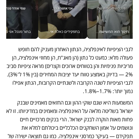
חינוך הוא המשישמה של החיים שלי - V
בתפקידים כאלה אי אפשר לחכות: אושרת לוי מניעה השקעות ענק מהטלפון_v
בתור מנכל אני מקבל מאות הח
לגבי הציפיות לאינפלציה, הנתון האחרון מעניק להם חופש 
פעולה מלא: כמעט כל נתון (הן מאג"ח, הן מחוזי אינפלציה, הן 
מריביות פנימיות והן בטווחים ארוכים וקצרים) מראה ציפיות סביב 
2% — בדיוק באמצע טווח יעד יציבות המחירים (בין 1% ל־3%). 
לגבי הציפיות לשנה הקרובה ולשנתיים הקרובות, הנתון אפילו 
נמוך יותר: 1.7%–1.8%. 
המשמעות היא שגם שוקי ההון וגם החזאים מאמינים שבנק 
ישראל בשליטה מלאה על האינפלציה ומאמינים במדיניותו. זו לא 
פחות מאות הוקרה לבנק ישראל. הרי בנקים מרכזיים חיים 
ונושמים על אמון השחקנים הכלכליים ביכולתם למלא את 
תפקידם — בעיקר כמרסני אינפלציה. כמו גם תוצאה ישירה של 