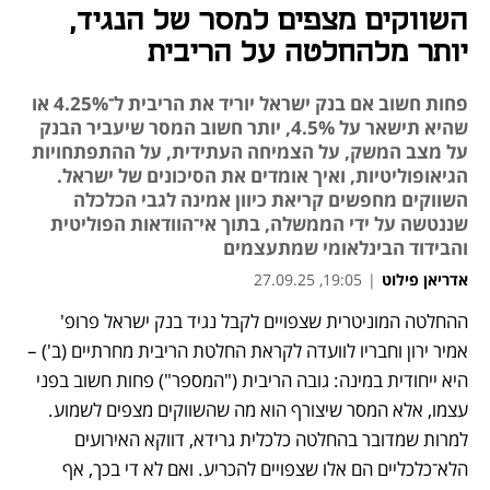
השווקים מצפים למסר של הנגיד,
יותר מלהחלטה על הריבית
פחות חשוב אם בנק ישראל יוריד את הריבית ל־4.25% או
שהיא תישאר על 4.5%, יותר חשוב המסר שיעביר הבנק
על מצב המשק, על הצמיחה העתידית, על ההתפתחויות
הגיאופוליטיות, ואיך אומדים את הסיכונים של ישראל.
השווקים מחפשים קריאת כיוון אמינה לגבי הכלכלה
שננטשה על ידי הממשלה, בתוך אי־הוודאות הפוליטית
והבידוד הבינלאומי שמתעצמים
אדריאן פילוט
|
19:05, 27.09.25
ההחלטה המוניטרית שצפויים לקבל נגיד בנק ישראל פרופ' 
נפתח בכרטיסייה חדשה
נפתח בכרטיסייה חדשה
נפתח בכרטיסייה חדשה
נפתח בכרטיסייה חדשה
אמיר ירון וחבריו לוועדה לקראת החלטת הריבית מחרתיים (ב') – 
היא ייחודית במינה: גובה הריבית ("המספר") פחות חשוב בפני 
עצמו, אלא המסר שיצורף הוא מה שהשווקים מצפים לשמוע. 
למרות שמדובר בהחלטה כלכלית גרידא, דווקא האירועים 
הלא־כלכליים הם אלו שצפויים להכריע. ואם לא די בכך, אף 