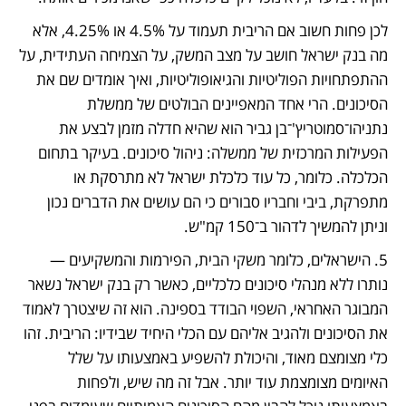
לכן פחות חשוב אם הריבית תעמוד על 4.5% או 4.25%, אלא 
מה בנק ישראל חושב על מצב המשק, על הצמיחה העתידית, על 
ההתפתחויות הפוליטיות והגיאופוליטיות, ואיך אומדים שם את 
הסיכונים. הרי אחד המאפיינים הבולטים של ממשלת 
נתניהו־סמוטריץ'־בן גביר הוא שהיא חדלה מזמן לבצע את 
הפעילות המרכזית של ממשלה: ניהול סיכונים. בעיקר בתחום 
הכלכלה. כלומר, כל עוד כלכלת ישראל לא מתרסקת או 
מתפרקת, ביבי וחבריו סבורים כי הם עושים את הדברים נכון 
וניתן להמשיך לדהור ב־150 קמ"ש.
5. הישראלים, כלומר משקי הבית, הפירמות והמשקיעים — 
נותרו ללא מנהלי סיכונים כלכליים, כאשר רק בנק ישראל נשאר 
המבוגר האחראי, השפוי הבודד בספינה. הוא זה שיצטרך לאמוד 
את הסיכונים ולהגיב אליהם עם הכלי היחיד שבידיו: הריבית. זהו 
כלי מצומצם מאוד, והיכולת להשפיע באמצעותו על שלל 
האיומים מצומצמת עוד יותר. אבל זה מה שיש, ולפחות 