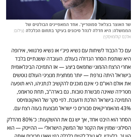
שר האוצר בצלאל סמוטריץ'. אחד המאפיינים הבולטים של 
הממשלה: היא חדלה לנהל סיכונים בעיקר בתחום הכלכלה
(
צילום: 
אלכס קולומויסקי
)
עם כל הכבוד לשיחות עם נשיא פיג'י או נשיא פרגוואי, אירופה 
היא שותפת הסחר הגדולה בעולם. העובדה ששנתיים בלבד 
אחרי הרצח ההמוני שחמאס ביצע — אז התמיכה הבינלאומית 
בישראל היתה גורפת — יותר ממחצית מנציגי העולם נוטשים 
את אולם האו"ם כי אינם מוכנים להקשיב לנתניהו, היא תופעה 
מטרידה שאינה מבשרת טובות. גם בארה"ב, תחת טראמפ, 
התמיכה בישראל הולכת ודועכת. לפי סקר של האקונומיסט  
43% מהאמריקאים סבורים כי ישראל מבצעת בעזה רצח עם.
הסחר הוא היבט אחד, אך יש גם את ההשקעות: כ־80% מהדלק 
הסילוני שמזין את הקטר של המשק הישראלי — ההייטק — הוא 
הון זר. בלעדיו, לא נוכל לקיים כלכלה כפי שאנו מכירים אותה.