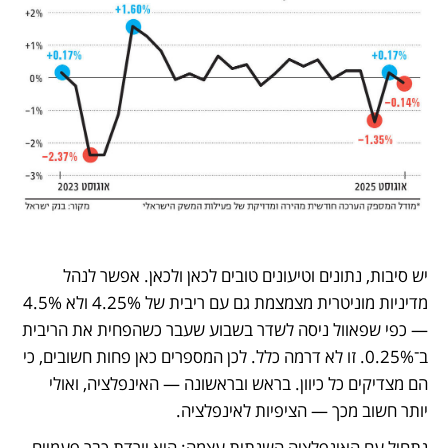
יש סיבות, נתונים וטיעונים טובים לכאן ולכאן. אפשר לנהל 
מדיניות מוניטרית מצמצמת גם עם ריבית של 4.25% ולא 4.5% 
— כפי שפאוול ניסה לשדר בשבוע שעבר כשהפחית את הריבית 
ב־0.25%. זו לא דרמה כלל. לכן המספרים כאן פחות חשובים, כי 
הם מצדיקים כל כיוון. בראש ובראשונה — האינפלציה, ואולי 
יותר חשוב מכך — הציפיות לאינפלציה. 
נתחיל עם האינפלציה השנתית עצמה: היא יורדת כבר פעמיים 