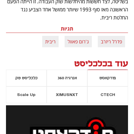
בשליטה, לצד חששות מהיחלשות שוק העבודה. זו הייתה הפעם 
הראשונה מאז סוף 1993 שיותר ממושל אחד הצביע נגד 
החלטת ריבית.
תגיות
פדרל ריזרב
ג'רום פאוול
ריבית
עוד בכלכליסט
פודקאסט
אנרגיה 360
כלכליסט טק
Scale Up
XIMUSNXT
CTECH
יסייה חדשה
נפתח בכרטיסייה חדשה