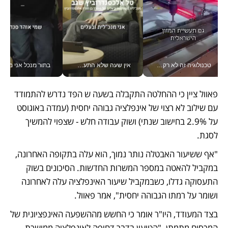
טכנולוגיה זה לא רק בהייטק: גם תעשיית המזון הישראלית מאמצת כלי AI, אוטומציה וניתוח דאטה בזמן אמת
אין שעה שלא התעסקתי במשבר - טל אלכסנדרוביץ’ שגב מנהלת משברים תקשורתיים מכל מקום עם ה- Galaxy Z Fold8 Ultra שלה_v
בתור מנכל אני מקבל מאות הח
פאוול ציין כי ההחלטה התקבלה בשעה ש הפד נדרש להתמודד 
עם שילוב לא רצוי של אינפלציה גבוהה יחסית (עמדה באוגוסט 
על 2.9% בחישוב שנתי) ושוק עבודה חלש - שצפוי להמשיך 
לסגת. 
"אף ששיעור האבטלה נותר נמוך, הוא עלה בתקופה האחרונה, 
במקביל להאטה במספר המשרות החדשות. הסיכונים בשוק 
התעסוקה גדלו, כשבמקביל שיעור האינפלציה עלה לאחרונה 
ושומר על רמתו הגבוהה יחסית", אמר פאוול. 
בצד המעודד, היו"ר אומר כי החשש מההשפעה האינפציונית של 
המכסים מתמתן. "הטיעון בדבר דחיפה לאינפלציה ממושכת 