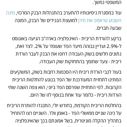
המשפטי נמשך. 
עוד במסגרת ניסיונותיו להתערב בהתנהלות הבנק המרכזי, 
מינה 
השבוע טראמפ את מירן
 למועצת הנגידים של הבנק, המונה 
שבעה חברים.
ברקע להורדת הריבית - האינפלציה בארה"ב הגיעה באוגוסט 
ל-2.9% ועדיין גבוהה מיעד הפד שעומד על 2%. לצד זאת, 
נתונים חלשים בשוק העבודה דחפו את הבנק לעבר הורדת 
ריבית - צעד שתומך בהתחזקות שוק העבודה.
בעוד לגבי הורדת ריבית היו הסכמות רחבות בשוק, המשקיעים 
המתינו לתחזית המעודכנת של הפד בנוגע להחלטות הריבית 
הקרובות. לפי התחזית שפרסם הפד ביוני, הוא צפה השנה שתי 
הורדות ריבית - כלומר עוד אחת בנוסף לזו של היום.
בהחלטת הריבית הקודמת, בחודש יולי, התנגדו להותרת הריבית 
על כינה שניים ממושלי הפד - באומן וולר. השניים רצו להתחיל 
בתהליך ההקלה מוניטרית, בשל אמונתם בכך שהאינפלציה 