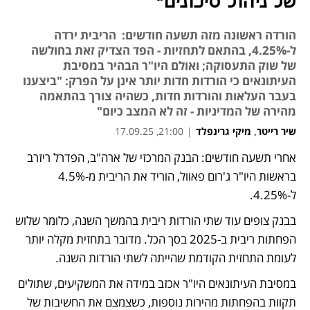
של ניהול סיכונים"
הורדה ראשונה מזה תשעה חודשים: הריבית ירדה
ל-4.25%, בהתאם לתחזיות - הפד הצדיק זאת בחולשה
של שוק התעסוקה; ואולם היו"ר הבהיר במסיבת
העיתונאים כי הורדות חדות יותר אינן על הפרק: "ביצענו
בעבר העלאות והורדות חדות, כשהיה צורך בהתאמה
מהירה של המדיניות - זה לא המצב כיום"
שיר רייטר
,
מיקי גרינפלד
|
21:00, 17.09.25
אחרי תשעה חודשים: הבנק המרכזי של ארה"ב, הפדרל ריזרב 
נפתח בכרטיסייה חדשה
נפתח בכרטיסייה חדשה
בראשות היו"ר ג'רום פאוול, הוריד את הריבית מ-4.5% 
ל-4.25%.
בבנק צופים עוד שתי הורדות ריבית בהמשך השנה, כלומר שלוש 
הפחתות ריבית ב-2025 בסך הכל. מדובר בתחזית מקלה יותר 
לעומת התחזית הקודמת שהייתה לשתי הורדות השנה.
במסיבת העיתונאים היו"ר אכזב במידה את המשקיעים, שתולים 
תקוות בהפחתות מהירות נוספות, כשצמצם את החשיבות של 