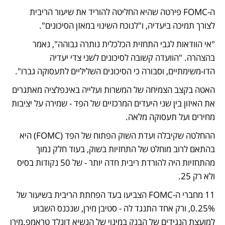
ה-FOMC פירטה שהיא החליטה להוריד את שיעור הריבית 
לצורך תמיכה ביעדיה, ו"לנוכח השינוי במאזן הסיכונים".
"אי הוודאות לגבי התחזית הכלכלית נותרה גבוהה", נאמר 
בהצהרה. "הוועדה קשובה לסיכונים לשני צדי יעדיה 
הדו-משימתיים, וסבורה כי הסיכונים השליליים לתעסוקה גברו".
האטה בקצב הצמיחה של המשרות ועלייה באינפלציה מאתגרים 
את האיזון בין שני היעדים המרכזיים של הפד - שמירה על יציבות 
מחירים ועל תעסוקה מלאה.
ההחלטה שקיבלה ועדת השוק הפתוח של הפד (FOMC) היא 
בהתאם לרוב מוחלט של התחזיות בשוק, בעוד חלק נמוך 
מהתחזיות היה להורדת ריבית חדה יותר - של 50 נקודות בסיס 
ולא רק 25.
11 מחברי ה-FOMC הצביעו בעד הפחתת הריבית בשיעור של 
0.25%, ורק אחד התנגד לה - סטיבן מירן, שנכנס השבוע 
למועצת הנגידים של הבנק במינוי של הנשיא דונלד טראמפ.מירן 