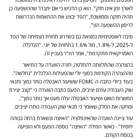
לאורך זמן אינו חזק". הוא כן הדגיש כי אם יתברר שההשפעה כן 
תהיה חזקה וממושכת, "הפד יבצע את ההתאמות הנדרשות 
לריסון ההשפעה הזו". 
סיבה לאופטימיות נמצאת גם בשדרוג תחזית הצמיחה של הפד 
ל-2025, ל-1.8%, מול 1.6% בתחזית של יוני. "הכלכלה 
האמריקאית מתקדמת", אמר היו"ר בעניין זה. 
בהצהרה שהתלוותה להחלטה, חזרה הוועדה על התיאור 
מההצהרה הקודמת בסוף יולי שהפעילות הכלכלית "נחלשה". 
בעוד ביולי כתבה ה-FOMC ששיעור האבטלה נותר נמוך ותנאי 
שוק העבודה עודם יציבים, הפעם כתבה הוועדה כי "קצב יצירת 
המשרות הואט ושיעור האבטלה עלה מעט אך נותר נמוך", 
ומחקה את החלק שאומר כי תנאי שוק העבודה נותרו יציבים.
עוד ציינה הוועדה שהאינפלציה "האיצה ונשארת ברמה גבוהה 
יחסית" - כאשר המילה "האיצה" נוספה הפעם ולא הופיעה 
בנוסח הקודם. 