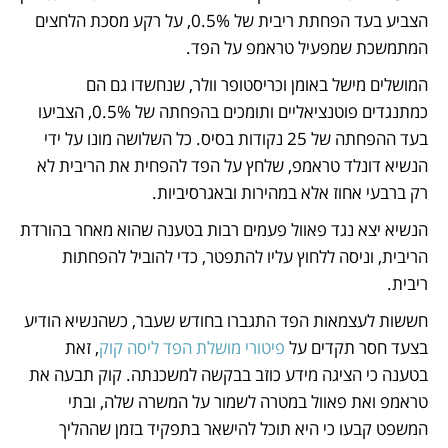
הצביע בעד הפחתת ריבית של 0.5%, על רקע מסכת הלחצים 
המתמשכת שמפעיל טראמפ על הפד.
המושלים מישל באומן וכריסטופר וולר, שנחשדו גם הם 
כמתנגדים פוטנציאליים ותומכים בהפחתה של 0.5%, הצביעו 
בעד ההפחתה של 25 נקודות בסיס. כל השלושה מונו על ידי 
הנשיא דונלד טראמפ, שלחץ על הפד להפחית את הריבית לא 
רק ברבעי אחוז אלא במהירות ובאגרסיביות.
הנשיא יצא נגד פאוול פעמים רבות בטענה שהוא מאחר בהורדת 
הריבית, וניסה ללחוץ עליו להתפטר, כדי להוביל להפחתות 
ריבית. 
חששות לעצמאות הפד התגברו בחודש שעבר, כשהנשיא הודיע 
בצעד חסר תקדים על 
פיטורי מושלת הפד ליסה קוק
, זאת 
בטענה כי הציגה מידע כוזב בבקשה למשכנתה. קוק תבעה את 
טראמפ ואת פאוול במטרה לשמור על המשרה שלה, ובתי 
המשפט קבעו כי היא תוכל להישאר בתפקיד בזמן שההליך 