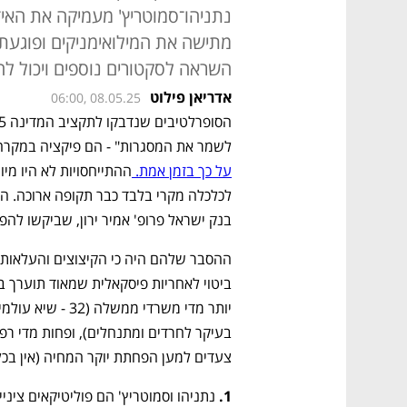
נתניהו־סמוטריץ' מעמיקה את האי־ש
מתישה את המילואימניקים ופוגעת
השראה לסקטורים נוספים ויכול לה
אדריאן פילוט
06:00, 08.05.25
לשמר את המסגרות" - הם פיקציה במקרה 
על כך בזמן אמת. 
בנק ישראל פרופ' אמיר ירון, שביקשו להפר
יותר מדי משרדי ממשלה (32 - שיא עולמי), י
צעדים למען הפחתת יוקר המחיה (אין בכל
1.