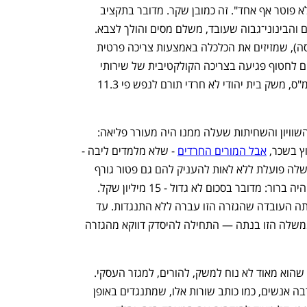
שהתקציב הזה "לא הורג אף אחד אך גם לא פוטר אף אחד". זה כמובן שקר. מדובר בתקציב 
שבעיקר פוגע במשקי בית במעמד הביניים והבינוני־גבוה שעובד, משלם מסים והולך לצבא. 
הרי הם אלו שמגיעים לסף המס (מס הכנסה), שמזיזים את הכלכלה באמצעות צריכה פרטית 
(מע"מ), שמשתתפים בעול הצבאי, והולכים לחטוף פגיעה בצריכה הקולקטיבית של שירותי 
בריאות, חינוך ורווחה (הקיצוצים). לפי הלמ"ס, משק בית יהודי לא חרדי תורם לנפש פי 11.3 
 אבל היה מהלך אחד שהאפליה, חוסר השוויון והשחיתות שעלה ממנו היה מעורר פליאה: 
ץ בשכר, 
אבל המורים החרדים
 - שלא מלמדים ליבה - 
יקבלו פטור באותה גזרה. העובדה שהממשלה פועלת ללא לאות להעניק להם גם פטור גורף 
אחר - משירות צבאי - בטוח לא תרמה. שיהיה ברור: מדובר בסכום לא גדול - 15 מיליון שקל. 
אבל הוא זעק לשמיים. יותר ממרשימה היתה העובדה שהגזרה הזו עברה ללא התנגדות. עד 
השבוע הזה. לפתע, הקונסטרוקציה שהממשלה הזו בנתה — התחילה להיסדק דווקא מהגזרה 
המאבק הזה זוכה לתמיכה ציבורית למרות שהוא מאוד לא נוח למשק, להורים, למגזר העסקי. 
תנאי הרקע השתנו. בראש ובראשונה, הרבה אנשים, כמו כותב שורות אלו, שמתנגדים באופן 