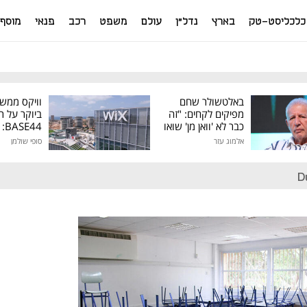
כלכליסט-טק
בארץ
נדל"ן
עולם
משפט
רכב
פנאי
מוסף
באלטשולר שחם
וויקס ממש
מפיקים לקחים: "זה
ביוקר על ר
כבר לא 'וואן מן' שואו
44
של גילעד"
אלמוג עזר
סופי שולמן
מיליון דולר
D