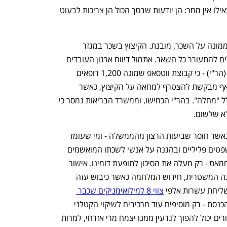
ענף במתח גבוה
מדברים כלכלה, עסקים ומה שב
החברות הגדולות במשק מעלות מחירים כאילו אין מחר: הן יודעות שבסך הכול הן צריכות לבעוט 
החרדה של הדרג המקצועי, בעיקר של הממונה על השכר, מובנת. הקיצוץ בשכר במגזר 
הממשלתי הוא כוללני ואחרי המורים עלולים להתעורר כל השאר. אתמול דיווח ארגון העובדים 
"מרשם" - המתחרה בהסתדרות הרפואית (הר"י) - כי קבוצת ווטסאפ שמונה 1,200 רופאים 
 ואף מבקשת להצטרף למחאה על הקיצוץ, כאשר 
כ־200 רופאים נעדרו ממקום עבודתם בגלל "מחלה". בהר"י הכחישו, וממשרד הבריאות נמסר כי 
א שלשום. 
יש כאן פתח ל"גלישה" לשאר הסקטורים כאשר חוסר שביעות הרצון מהממשלה - ומי שעומד 
טים פליליים ובהגנה על אנשי לשכתו המואשמים 
 שמימנה את החמאס - רק מעלה את הסיכון לתופעת דומינו. אישור 
חוק ההשתמטות המתוכנן, הרחבת ההפיכה המשטרית, חידוש המלחמה כאשר כיבוש עזה 
שליחת עשרות אלפי 
צווי 8 למילואימניקים שכבר 
 והכוונה להעלות את שכר חברי הכנסת - רק מוסיפים עוד מרכיבים לשיקוי הקטלני 
שכבר מתבשל זה זמן רב. המאבק של המורים יכול להפוך לגרעין ממנו יצמח מרי אזרחי, למרות 