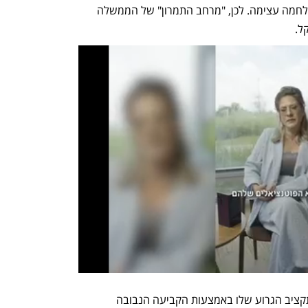
לחלוטין בימים כתיקונם, קל וחומר בזמן מלחמה עצימה. לכן, "מרחב התמרון" של הממשלה 
גם סמוטריץ' תרם למאמץ השיווקי של התקציב הגרוע שלו באמצעות הקביעה הנבובה 