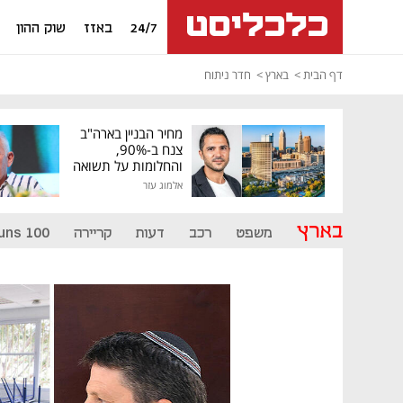
24/7
באזז
שוק ההון
דף הבית
בארץ
חדר ניתוח
מחיר הבניין בארה"ב
צנח ב-90%,
והחלומות על תשואה
גבוהה התנפצו
אלמוג עזר
בארץ
משפט
רכב
דעות
קריירה
uns 100