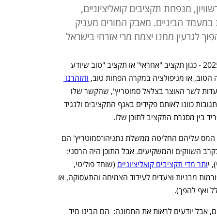
וויון, מנפחת תקציבים קואליציוניים,
 במעמד הביניים. מאבק המורים מעניק
פוך לגרעין ממנו יצמח מרי אזרחי בישראל
הסופרלטיבים שנדבקו לתקציב המדינה 2025 - כגון תקציב "אחראי" או תקציב "טוב שיודע 
הטוב, או מניפולציה במקרה הפחות טוב, 
והזהרנו 
ההתייחסויות לא היו מיועדות לשר האוצר בצלאל סמוטריץ', שהקשר שלו 
לכלכלה מקרי בלבד כבר תקופה ארוכה. התגובות כוונו לאותם פקידים באגף התקציבים ולנגיד 
יד בין מסגרת התקציב לתוכן שלו. 
ההסבר שלהם היה כי הקיצוצים והעלאות המס עליהם החליטה ממשלת נתניהו־סמוטריץ' הם 
ביטוי לאחריות פיסקאלית שמאוד תוערך בקרב השווקים והמשקיעים. אבל התוכן היה הרסני: 
ותר מדי תקציבים קואליציוניים
 (שוחד פוליטי, 
בעיקר לחרדים ומתנחלים), ופחות מדי רפורמות מבניות וצעדים לעידוד הצמיחה והתעסוקה, או 
ל ואף להפך).
 נתניהו וסמוטריץ' הם פוליטיקאים ציניים, אבל יודעים לראות את התמונה:  הם הבינו מיד 