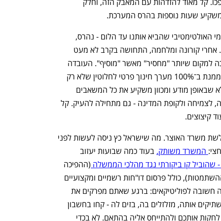
מוחלט ומתמשך לשביתות פרועות - התהפכו. קל מאוד להזדהות עם המאבק הזה, וחלק 
משקיע שעות נוספות בהרס המערכת.
הישראלים מתחילים לקלוט כי הנכס הלאומי האולטימטיבי שהביא אותנו עד הלום - נהרס, 
מידרדר, מתפורר ומתפרק - בקצב מסחרר. אחרי קורונה ומלחמה, התחושה בקרב לא מעט 
הורים בישראל היא כי מערכת החינוך הפכה למקום שיותר "מחסיר" מאשר "מוסיף". העובדה 
שממשלת ישראל היא היחידה בעולם שמממנת ב־100% מערך חינוך פרטי לחלוטין שלא רק 
שמתעלם מתוכנית הלימודים הארצית, אלא שבאופן מודע ומכוון משקיע את כל המשאבים 
בלימודים שאינם תורמים מאומה לתעסוקה, לצמיחה ולקופת המדינה - גם מתחילה להעיק. קל 
ד קיצוצים.
נפתח בכרטיסייה חדשה
נפתח בכרטיסייה חדשה
 עוד אלמנט שהשתנה בסביבה הוא חולשת משרד האוצר. מה שישראל כץ ניסה לעשות לפני 
 המשרד משותק.
 בעוד כמה שבועות יעזוב 
 - שהוביל קו ביקורתי נגד מהלכי הממשלה 
(ההפיכה 
המשטרית, התקצוב לחינוך החרדי, חוק ההשתמטות), כולל פרסום דו"חות רשמיים ומקצועיים 
נגדם - ואז המשימה תושלם. זו עוד מסקנה חשובה לפוליטיקאים: ברגע שאתם מפרקים את 
השדרה המקצועית של המשרד שלכם, משתיקים אותה, מזלזלים בה, בזים לה - קחו בחשבון 
ששאר השחקנים בזירה הכלכלית עלולים לחקות אותכם ולהתייחס אליה בהתאם. לא בכדי 