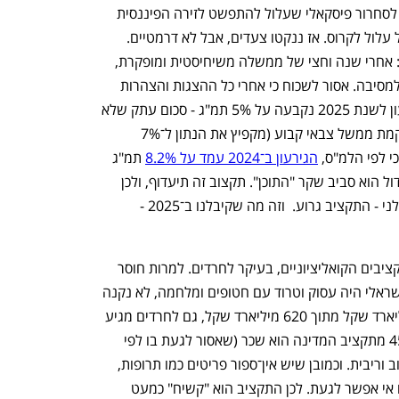
שאם הם לא נוקטים צעדים, המשק ייכנס לסחרור פיסקאלי שעלול להתפשט לזירה הפיננסית 
(מט"ח, אג"ח, פנסיות ומשכנתאות) - והכול עלול לקרוס. אז ננקטו צעדים, אבל לא דרמטיים. 
ניתן להבין את התייחסות הפקידים והנגיד: אחרי שנה וחצי של ממשלה משיחיסטית ומופקרת, 
העובדה שהם העבירו "גזרות" היא סיבה למסיבה. אסור לשכוח כי אחרי כל ההצגות והצהרות 
הריקות מתוכן של סמוטריץ', תקרת הגירעון לשנת 2025 נקבעה על 5% תמ"ג - סכום עתק שלא 
כולל את העלות של כיבוש עזה מחדש והקמת ממשל צבאי קבוע (מקפיץ את הנתון ל־7% 
י לפי הלמ"ס, 
הגירעון ב־2024 עמד על 8.2%
 תמ"ג 
ושנה לפני על 5% תמ"ג. אבל הסיפור הגדול הוא סביב שקר "התוכן". תקצוב זה תיעדוף, ולכן 
כאשר התיעדוף הוא מפלה, לא שוויוני ונצלני - התקציב גרוע.  וזה מה שקיבלנו ב־2025 - 
 החלק שהכי הקפיץ את הציבור היו התקציבים הקואליציוניים, בעיקר לחרדים. למרות חוסר 
המומחיות בכלכלה והעובדה שהציבור הישראלי היה עסוק וטרוד עם חטופים ומלחמה, לא נקנה 
הלוקש שמכר נתניהו בדבר "מה זה 5 מיליארד שקל מתוך 620 מיליארד שקל, גם לחרדים מגיע 
חינוך". הרי כל סטודנט מתחיל יודע כי 45% מתקציב המדינה הוא שכר (שאסור לגעת בו לפי 
חוק), ויש עוד 75 מיליארד שקל תשלום חוב וריבית. וכמובן שיש אין־ספור פריטים כמו תרופות, 
רובים, טנקים, התחייבויות עבר שגם בהם אי אפשר לגעת. לכן התקציב הוא "קשיח" כמעט 