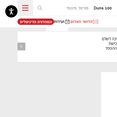
Duns 100
פורטל פיננסי
נפתח בכרטיסייה חדשה
הדואר האדום
ועידות
המהדורה הדיגיטלית
יכה לשלם
כישת
BASE: ההפסד
הרבעוני זינק ל-76