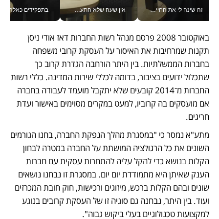
זה שינה לי את החיים: איך עידו איז'ק הופך את הסמארטפון לכלי צילום מקצועי_v
אין שעה שלא התעסקתי במשבר - טל אלכסנדרוביץ’ שגב מנהלת משברים תקשורתיים מכל מקום עם ה- Galaxy Z Fold8 Ultra שלה_v
בתפקידים כאלה אי אפשר לח
באוקטובר 2008 פרסם מנהל רשות החברות דאז אודי ניסן 
תקנות שמרחיבות את האיסור על העסקת קרובי משפחה 
בחברות הממשלתיות. בין היתר הורחבה הגדרת קרוב כך 
שתכלול ידועים בציבור, בדומה לכללי שירות המדינה. כללי רשות 
החברות מ־2014 קובעים שלא יתקבל מועמד לעבודה בחברה 
אם מועסקים בה קרוביו, למעט במקרים מסוימים באישור ועדת 
חריגים. 
מתע"א נמסר כי "במסגרת מהלך הנפקת החברה, בחנו הגורמים 
השונים את כל הרגולציה המושתת על החברה במטרה לבחון 
הקלות בנושא כדי להקל עליה להתחרות עסקית עם חברות 
הענק שאיתן היא מתמודדת יום יום. במסגרת זו נבחנו נושאים 
שונים ובהם הקלות ברכש, מיזוגים ורכישות, חוק חובת המכרזים 
ועוד. בין היתר, נבחנה גם סוגיה זו של העסקת קרובים בנוגע 
למקצועות טכנולוגיים בעלי ביקוש גבוה".