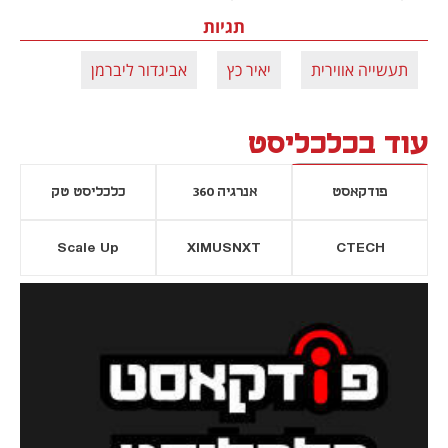
תגיות
תעשייה אווירית
יאיר כץ
אביגדור ליברמן
עוד בכלכליסט
פודקאסט
אנרגיה 360
כלכליסט טק
Scale Up
XIMUSNXT
CTECH
יסייה חדשה
נפתח בכרטיסייה חדשה