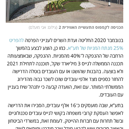
הכניסה לקמפוס התעשייה האווירית 2
(
צילום: אבי מועלם
)
בנובמבר 2020 החליטה ועדת השרים לענייני הפרטה 
להפריט 
25% מנתח המניות של תע"א
. כמו כן, הוצע לבצע בהמשך 
הרחבה של ההנפקה ל־40% מהמניות. ההנפקה, שבאמצעותה 
תכננה הממשלה לגייס 3 מיליארד שקל, תוכננה לתחילת 2021 
ולא בוצעה. בהבנות שהושגו אז עם העובדים בוטלה הדרישה 
להחזר כספים מצד אלפי עובדים שזכו לשכר גבוה מהדירוג 
הממשלתי המותר. עם זאת, הוועדה קבעה כי יתנהל שיח בעניין 
עם העובדים.
בתע”א, שבה מועסקים כ־16 אלף עובדים, הסבירו את הדרישה 
לאפשר העסקת קרובי משפחה בקושי לגייס עובדים טכנולוגיים 
ובשל תחרות עם חברות ההייטק. לעומת זאת, במשרדי הביטחון 
והאוצר סבורים שיש לקבוע מודל שכר מודרני ומותאם לשוק 