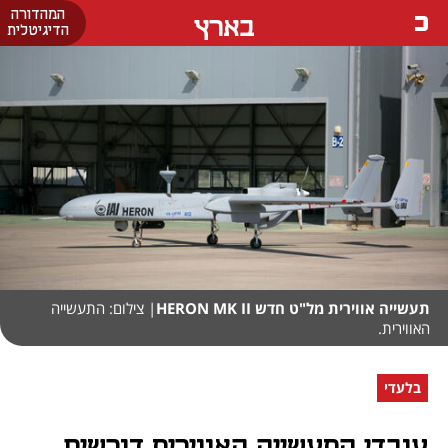
המהדורה
בארץ
הדיגיטלית
תעשייה אווירית מל"ט חדש HERON MK II
| צילום: התעשייה
האווירית.
בלעדי
עובדי התעשייה האווירית דורשים