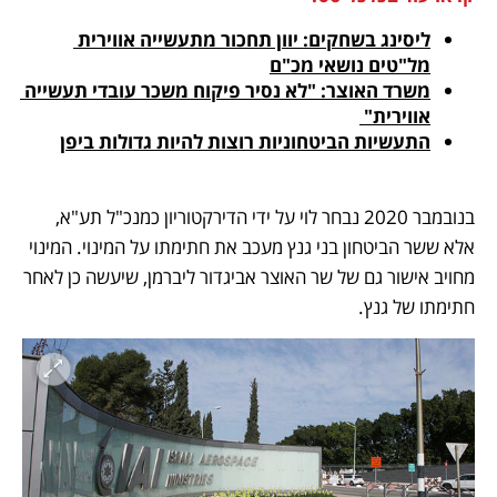
ליסינג בשחקים: יוון תחכור מתעשייה אווירית 
מל"טים נושאי מכ"ם
משרד האוצר: "לא נסיר פיקוח משכר עובדי תעשייה 
אווירית" 
התעשיות הביטחוניות רוצות להיות גדולות ביפן
בנובמבר 2020 נבחר לוי על ידי הדירקטוריון כמנכ"ל תע"א, 
אלא ששר הביטחון בני גנץ מעכב את חתימתו על המינוי. המינוי 
מחויב אישור גם של שר האוצר אביגדור ליברמן, שיעשה כן לאחר 
חתימתו של גנץ.  