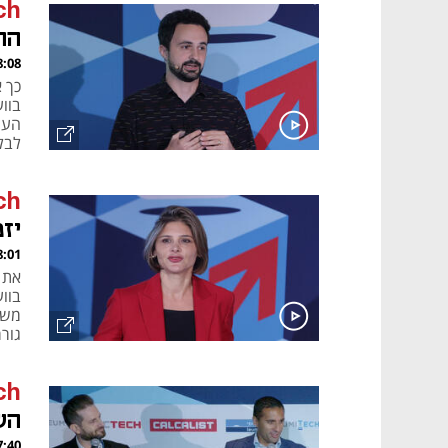
ch
הה
, 17.09.22
כך א
הענ
לבלו
ch
יז
, 17.09.22
משק
גור
של י
ch
הש
, 17.09.22