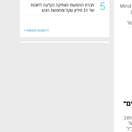
5
חברת ההסעות הוותיקה נקלעה לחובות
אקלאוויה סרף, המנהל הגלובלי של מחלקת הספאק בנאסד"ק, אמר בוועידת Mind
של 31 מיליון שקל ומחפשת רוכש
ין
של
לכתבות נוספות >
ם"
Dana, בפאנל על מצב
נערך במסגרת ועידת Mind the Tech של
"ל