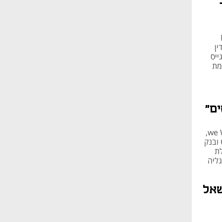
Mi
ין
ייס
ההנפקות מת
ם"
את הדברים אמרה קרן הוד, מייסדת ומנכלית we Women Entrepreneurship,
Mind  של כלכליסט ובנק
לת
ק וגליה
שאל