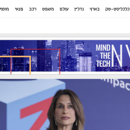
כלכליסט-טק
בארץ
נדל"ן
עולם
משפט
רכב
פנאי
מוסף