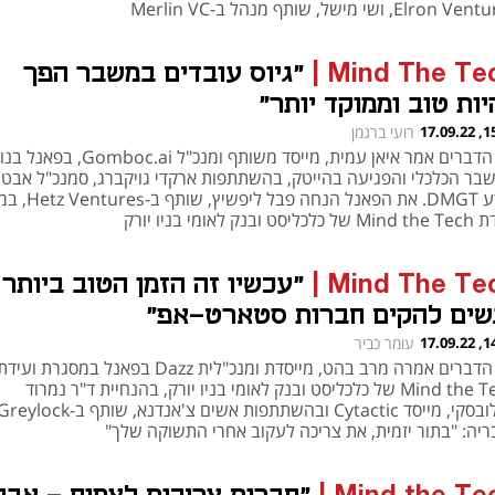
Elron, ושי מישל, שותף מנהל ב-Merlin VC
Mind The Te
|
"גיוס עובדים במשבר הפך
יות טוב וממוקד יותר"
15:59
רועי ברגמן
את הדברים אמר איאן עמית, מייסד משותף ומנכ"ל omboc.ai
בר הכלכלי והפגיעה בהייטק, בהשתתפות ארקדי גויקברג, סמנכ"ל אבט
מידע DMGT. את הפאנל הנחה פ
יסט ובנק לאומי בניו יורק
Mind The Te
|
"עכשיו זה הזמן הטוב ביותר
שים להקים חברות סטארט-אפ"
14:06
עומר כביר
את הדברים אמרה מרב בהט, מייסדת ומנכ"לית Dazz בפאנל במסגרת ועיד
Mind the Tech של כלכליסט ובנק לאומי בניו יורק, בהנחיית ד"ר נמרוד
ריה: "בתור יזמית, את צריכה לעקוב אחרי התשוקה שלך"