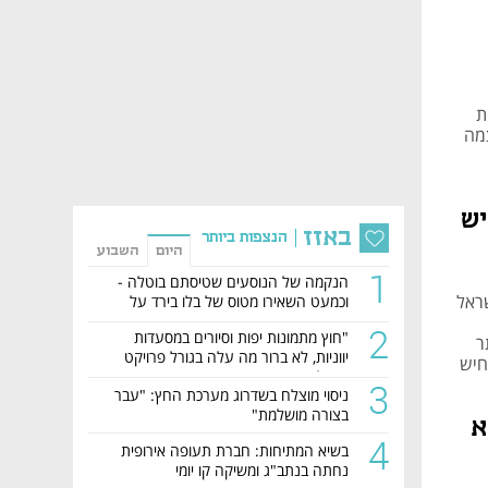
ות
מה
ז מ-KPMG: "יש
באזז
הנצפות ביותר
היום
השבוע
1
הנקמה של הנוסעים שטיסתם בוטלה -
-רז, שותפה וראש מערך טכנולוגיה, KPMG ישראל
וכמעט השאירו מטוס של בלו בירד על
הקרקע
2
"חוץ מתמונות יפות וסיורים במסעדות
ר
יווניות, לא ברור מה עלה בגורל פרויקט
חיש
הנדל"ן"
3
ניסוי מוצלח בשדרוג מערכת החץ: "עבר
בצורה מושלמת"
א
4
בשיא המתיחות: חברת תעופה אירופית
נחתה בנתב"ג ומשיקה קו יומי