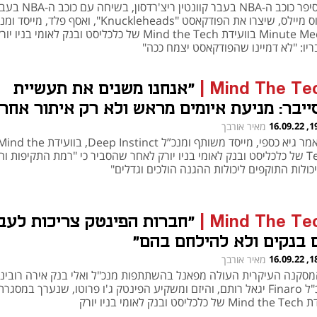
כך סיפר כוכב ה-NBA בעבר קוונטין ריצ'רדסון, בשיחה עם 
דריוס מיילס, שיצרו את הפודקאסט "Knuckleheads", ואסף פלד, מייס
Minute Media בוועידת Mind the Tech של כלכליסט ובנק לאומי בניו יו
ריו: "לא דמיינו שהפודקאסט יצמח ככה"
Mind The Te
|
"אנחנו משנים את תעשיית
ייבר: מניעת איומים מראש ולא רק איתור אחרי
יפה"
19:31
מאיר אורבך
כך אמר גיא כספי, מייסד משותף ומנכ”ל Deep Instinct, בוועידת  the
Tech של כלכליסט ובנק לאומי בניו יורק לאחר שהסביר כי "רמת התקיפות ו
יכולות התוקפים ליכולות ההגנה הולכים וגדלים"
Mind The Te
|
"חברות הפינטק צריכות לעב
 בנקים ולא להילחם בהם"
18:29
מאיר אורבך
המסקנה העיקרית העולה מפאנל בהשתתפות מנכ"ל ואלי בנק אירה רובינס
מנכ"ל Finaro יגאל רותם, והיזם ומשקיע הפינטק ג'ו פרוטו, שנערך במסגרת
יסט ובנק לאומי בניו יורק