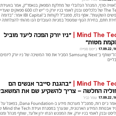
The Tech של כלכליסט ובנק לאומי בניו יורק כי "יש לנו 600 ספאקים שעדי
מחפשים השקעות". אסף גלס, סמנכ”ל לקוחות ב־IBI Capital אמר: "בדומה
ירת חתם, בחירת הגוף שמטפל במניות העובדים הנו מהותי להצלחתה 
פקה"
Mind The Te
|
"ניו יורק הפכה ליעד מוביל
קמת מטות"
16:55
ג'יימס ספיירו
מנהל־שותף ב־Samsung Next הסביר את סוד המשיכה של ניו יורק ליזמים
ליים
Mind The Te
|
"בהגנת סייבר אנשים הם
וליה החלשה - צריך להשקיע שם את המשאבי
16:03
עומר כביר
כך אמר ג'ים רות, סמנכ"ל מערכות מידע ב- Foundation
ועתיד אבטחת המידע הארגונית, ש
יסט ובנק לאומי בניו יורק. את המפגש הנחו ירון אלעד, שותף מנהל ומנכ