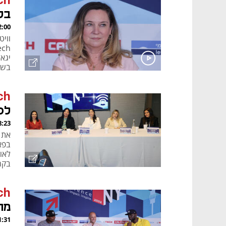
ch
בל
, 17.09.22
יגאל
לעומת 
ch
לס
, 17.09.22
לאו
באר 
ch
מה קורה Q
, 16.09.22