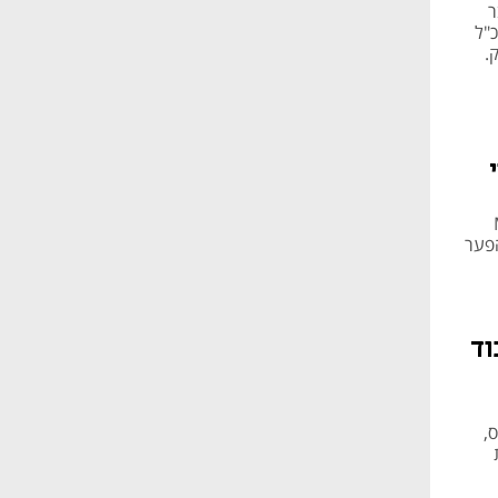
כוכב ה-NBA בעבר
ד ומנכ"ל
רק.
Mind
הפער
וד
,