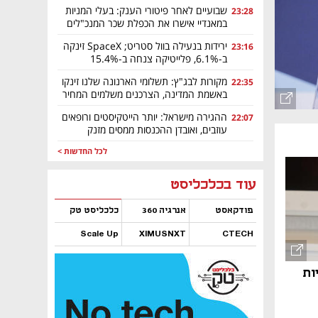
שבועיים לאחר פיטורי הענק: בעלי המניות
23:28
במאנדיי אישרו את הכפלת שכר המנכ"לים
ירידות בנעילה בוול סטריט; SpaceX זינקה
23:16
ב-6.1%, פלייטיקה צנחה ב-15.4%
מקורות לבג"ץ: תשלומי הארנונה שלנו זינקו
22:35
באשמת המדינה, הצרכנים משלמים המחיר
ההגירה מישראל: יותר הייטקיסטים ורופאים
22:07
עוזבים, ואובדן ההכנסות ממסים מזנק
לכל החדשות >
נפתח בכרטיסייה חדשה
נפתח בכרטיסייה חדשה
נפתח בכרטיסייה חדשה
נפתח בכרטיסייה חדשה
נפתח בכרטיסייה חדשה
נפתח בכרטיסייה חדשה
עוד בכלכליסט
פודקאסט
אנרגיה 360
כלכליסט טק
Scale Up
XIMUSNXT
CTECH
נפתח בכרטיסייה חדשה
נפתח בכרטיסייה חדשה
נפתח בכרטיסייה חדשה
נפתח בכרטיסייה חדשה
ות