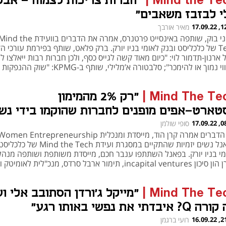
Mind the Te
|
"חברות צריכות לצמוח - אבל
י לבזבז משאבים"
12:00
מאיר אורבך
וויטני בוק, שותפה באינסייט פרטנרס, אמרה את הדברים בוועידת nd the
Tech של כלכליסט ובנק לאומי בניו יורק. ברק פלאט, שותף בפירמת עורכי הד
 ארנון-תדמור לוי: "כיום מאוד קשה לגייס כסף, ולכן חברות רבות ייאלצו לג
בשווי נמוך או להימכר"; סלבטורה א’מלילי, שותף ב-KPMG: "שוק 
2021"
Mind The Te
|
"רק 2% מהמימון
טארט-אפים מופנים לחברות שהוקמו בידי נשי
08:23
סופי שולמן
בפאנל נשים יזמיות שהתקיים במסגרת ועידת the Tech
מי בניו יורק. בפאנל השתתפו ענבר חכם, מייסדת משותפת ושותפה מנה
בקרן הון סיכון incapital ventures, תימור ארבל סרדס, מנכ"לית לאומיט
גבל, שותפה ב-team8
Mind The Te
|
"מייקל ג'ורדן הסתובב אלי ו
? איבדתי את נפשי באותו רגע"
21:31
רועי ברגמן