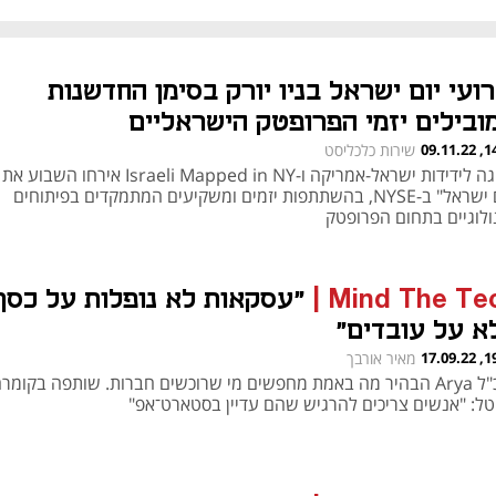
רועי יום ישראל בניו יורק בסימן החדשנות
h – the gateway to Tech
You're NXT
ובילים יזמי הפרופטק הישראליים
14:42
שירות כלכליסט
הליגה לידידות ישראל-אמריקה ו-Israeli Mapped in NY איר
"יום ישראל" ב-NYSE, בהשתתפות יזמים ומשקיעים המתמקדים בפיתוחים
ולוגיים בתחום הפרופטק
Mind The Te
|
"עסקאות לא נופלות על כסף
א על עובדים"
19:31
מאיר אורבך
מנכ"ל Arya הבהיר מה באמת מחפשים מי שרוכשים חברות. שותפה בקומר
טל: "אנשים צריכים להרגיש שהם עדיין בסטארט־אפ"