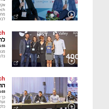
לבח
ההנ
ch
לה
, 17.09.22
גלוב
ch
הח
, 17.09.22
כלכל