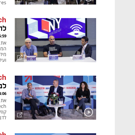
 Ventures
ch
לה
, 17.09.22
המש
ועידת Mind the Tech של כלכל
ch
לנ
, 17.09.22
לדב