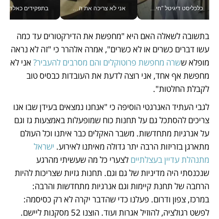
כלכליסט דיגיטל "חינוך הוא המשימה של החיים שלי"_v
אני לא צריכה את המשרד: רונית שרעבי-חדד מנהלת ארגון של 30000 עובדים מכל מקום_v
בתפקידים כאלה אי אפשר לח
בתשובה לשאלה האם היא "מחפשת את הדירקטורים עד כמה 
עשו דברים כשרים או לא כשרים", אמרה אלהרר כי "זה לא נראה 
מופלא ש
שרה מחפשת פרוטוקלים והם מסרבים להעביר?
 אני לא 
מחפשת אף אחד, אני רוצה לדעת את העובדות כבסיס טוב 
לקבלת החלטות". 
לגבי העתיד האנרגטי הוסיפה כי "אנחנו נמצאים בעידן שבו אנו 
צריכים להסתכל גם על תחנות כוח שמופעלות באמצעות גז וגם 
על אנרגיות מתחדשות. משבר האקלים כבר איתנו וכל העולם 
מתארגן בזריזות הרבה יתר גדולה מאיתנו לאירוע. 
ישראל 
מתנהלת עדיין בעצלתיים
 לצערי כל מה שעשיתי מהרגע 
שנכנסתי היה מדיניות של גם וגם. תחנות גזיות שצריכות להיות 
הרחבה של תחנת קיימות וגם אנרגיות מתחדשות והרבה: 
במרכז, צפון ודרום. פעלנו כדי שהדבר יקרה לא רק כסיסמה: 
לפשט רגולציה, להוזיל אגרות ועוד. הוצנו 52 מסקנות ליישם. 