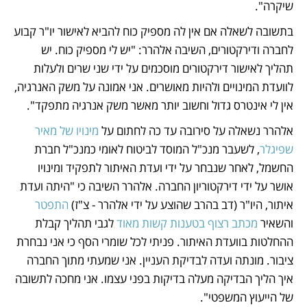
שיקרה". 
בתשובה לשאלה אם אין לה מספיק כוח להביא לאישור יו"ר קבוע 
לחברה ודירקטורים, השיבה אלהרר: "יש לי מספיק כוח. יש 
תהליך לאישור דירקטורים מוסכמים על ידי שני שרים ולעלות 
לוועדת המינויים ולהיות מאושרים. אני אמונה על משק האנרגיה, 
אין לי אינטרס גדול וחשוב יותר מאשר משק אנרגיה מתפקד".
אלהרר נשאלה על סירובה עד כה לחתום על 
מינויו של מאיר 
שפיגלר
, לשעבר מנכ"ל המוסד לביטוח לאומי כמנכ"ל חברת 
החשמל, לאחר שנבחר על ידי ועדת האיתור לתפקיד ומינויו 
אושר על ידי דירקטוריון החברה. אלהרר השיבה כי "היתה ועדת 
איתור, היו"ר (דב בהרב שהוצע על ידי אלהרר - צ"ז) 
התפטר
והשאיר 
מכתב רצוף בטענות קשות מאוד
 לגבי תהליך קבלת 
ההחלטות בוועדת האיתור. פניתי לכל שומרי הסף כי אני נבחרת 
ציבור. מונתה ועדה לבדיקת העניין. אני שמעתי מתוך החברה 
איך הליך הבדיקה מעלה בדיקות בפני עצמו. אני מחכה לתשובה 
של הייעוץ המשפטי". 