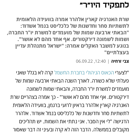
לתפקיד היו"ר"
שרת האנרגיה קארין אלהרר אמרה בוועידה הלאומית
לתשתיות סחר וחדשנות של כלכליסט בנמל אשדוד:
"הבאתי ארבעה שמות של מועמדים למשרת יו"ר החברה,
ושמות לשמונה דירקטורים. אף אחד מהם לא אושר".
בנוגע למשבר האקלים אמרה: "ישראל מתנהלת עדיין
בעצלתיים"
צבי זרחיה
|
12:40, 06.09.22
"לצערי 
הכאוס הניהולי בחברת החשמל
 קרה לא בגלל שאני 
נפתח בכרטיסייה חדשה
נפתח בכרטיסייה חדשה
נפתח בכרטיסייה חדשה
נפתח בכרטיסייה חדשה
נפתח בכרטיסייה חדשה
נפתח בכרטיסייה חדשה
פעלתי שלא כשורה. לאורך השנה הבאתי ארבעה שמות של 
מועמדים למשרת יו"ר החברה, והבאתי שמות לשמונה 
דירקטורים. אף אחד מהם לא אושר" - כך אמרה בצהריים שרת 
האנרגיה קארין אלהרר בראיון לרועי ברגמן, בוועידה הלאומית 
לתשתיות סחר וחדשנות של כלכליסט בנמל אשדוד. אלהרר 
הדגישה "לי אין הסבר. אני נתתי את השמות. יש תהליכים 
מקובלים בממשלה. הדבר הזה לא קרה ובעיני זה דבר שאסור 